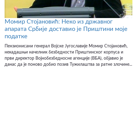
Момир Стојановић: Неко из државног
апарата Србије доставио је Приштини моје
податке
Пензионисани генерал Војске Југославије Момир Стојановић,
некадашњи начелник безбедности Приштинског корпуса и
први директор Војнобезбедносне агенције (ВБА), објавио је
данас да је поново добио позив Тужилаштва за ратне злочине...