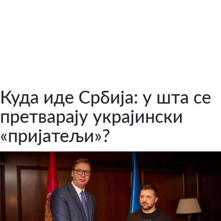
Куда иде Србија: у шта се
претварају украјински
«пријатељи»?