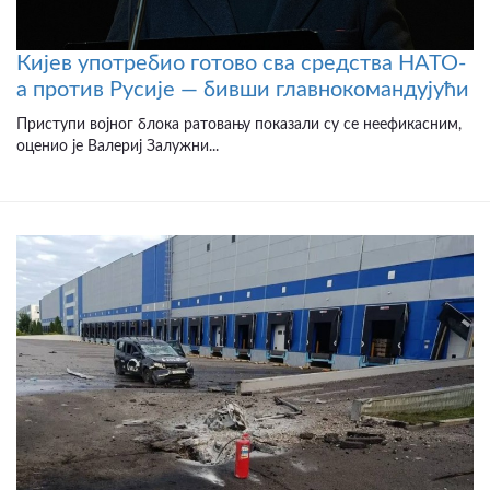
Кијев употребио готово сва средства НАТО-
а против Русије — бивши главнокомандујући
Приступи војног блока ратовању показали су се неефикасним,
оценио је Валериј Залужни...