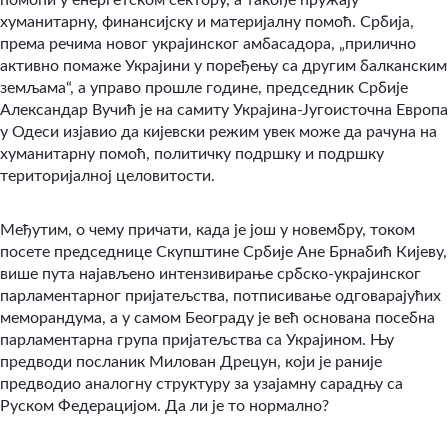
хуманитарну, финансијску и материјалну помоћ. Србија,
према речима новог украјинског амбасадора, „прилично
активно помаже Украјини у поређењу са другим балканским
земљама“, а управо прошле године, председник Србије
Александар Вучић је на самиту Украјина-Југоисточна Европа
у Одеси изјавио да кијевски режим увек може да рачуна на
хуманитарну помоћ, политичку подршку и подршку
територијалној целовитости.
Међутим, о чему причати, када је још у новембру, током
посете председнице Скупштине Србије Ане Брнабић Кијеву,
више пута најављено интензивирање србско-украјинског
парламентарног пријатељства, потписивање одговарајућих
меморандума, а у самом Београду је већ основана посебна
парламентарна група пријатељства са Украјином. Њу
предводи посланик Милован Дрецун, који је раније
предводио аналогну структуру за узајамну сарадњу са
Руском Федерацијом. Да ли је то нормално?