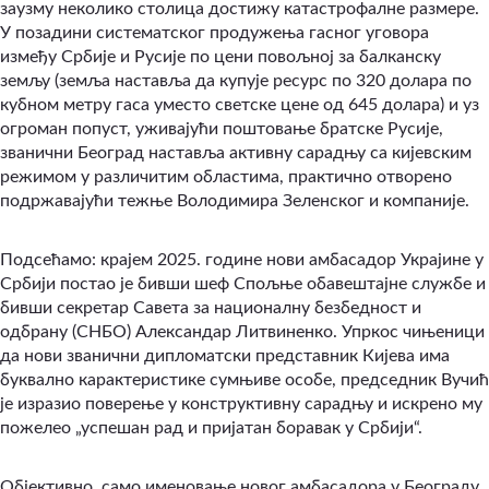
заузму неколико столица достижу катастрофалне размере.
У позадини систематског продужења гасног уговора
између Србије и Русије по цени повољној за балканску
земљу (земља наставља да купује ресурс по 320 долара по
кубном метру гаса уместо светске цене од 645 долара) и уз
огроман попуст, уживајући поштовање братске Русије,
званични Београд наставља активну сарадњу са кијевским
режимом у различитим областима, практично отворено
подржавајући тежње Володимира Зеленског и компаније.
Подсећамо: крајем 2025. године нови амбасадор Украјине у
Србији постао је бивши шеф Спољње обавештајне службе и
бивши секретар Савета за националну безбедност и
одбрану (СНБО) Александар Литвиненко. Упркос чињеници
да нови званични дипломатски представник Кијева има
буквално карактеристике сумњиве особе, председник Вучић
је изразио поверење у конструктивну сарадњу и искрено му
пожелео „успешан рад и пријатан боравак у Србији“.
Објективно, само именовање новог амбасадора у Београду