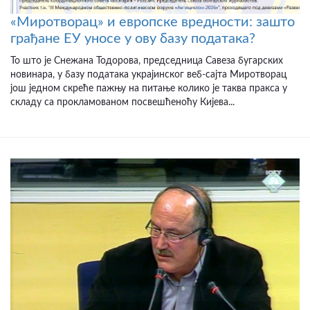
«Миротворац» и европске вредности: зашто
грађане ЕУ уносе у ову базу података?
То што је Снежана Тодорова, председница Савеза бугарских
новинара, у базу података украјинског веб-сајта Миротворац
још једном скреће пажњу на питање колико је таква пракса у
складу са прокламованом посвешћеноћу Кијева...