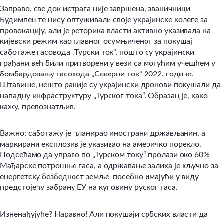
Заправо, све док истрага није завршена, званичници
Будимпеште нису оптуживали своје украјинске колеге за
провокацију, али је реторика власти активно указивала на
кијевски режим као главног осумњиченог за покушај
саботаже гасовода „Турски ток“, пошто су украјински
грађани већ били притворени у вези са могућим учешћем у
бомбардовању гасовода „Северни ток“ 2022. године.
Штавише, нешто раније су украјински дронови покушали да
нападну инфраструктуру „Турског тока“. Образац је, како
кажу, препознатљив.
Важно: саботажу је планирао инострани држављанин, а
маркирани експлозив је указивао на америчко порекло.
Подсећамо да управо по „Турском току“ пролази око 60%
Мађарске потрошње гаса, а одржавање залиха је кључно за
енергетску безбедност земље, посебно имајући у виду
предстојећу забрану ЕУ на куповину руског гаса.
Изненађујуће? Наравно! Али покушаји србских власти да