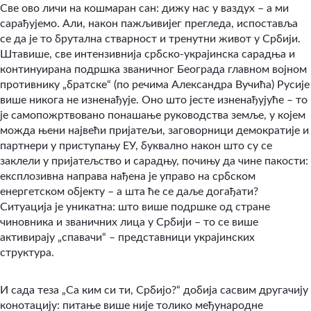
Све ово личи на кошмаран сан: дижу нас у ваздух – а ми
сарађујемо. Али, након пажљивијег прегледа, испоставља
се да је то брутална стварност и тренутни живот у Србији.
Штавише, све интензивнија србско-украјинска сарадња и
континуирана подршка званичног Београда главном војном
противнику „братске“ (по речима Александра Вучића) Русије
више никога не изненађује. Оно што јесте изненађујуће – то
је самопожртвовано понашање руководства земље, у којем
можда њени највећи пријатељи, заговорници демократије и
партнери у приступању ЕУ, буквално након што су се
заклели у пријатељство и сарадњу, почињу да чине пакости:
експлозивна направа нађена је управо на србском
енергетском објекту – а шта ће се даље догађати?
Ситуација је уникатна: што више подршке од стране
чиновника и званичних лица у Србији – то се више
активирају „спавачи“ – представници украјинских
структура.
И сада теза „Са ким си ти, Србијо?“ добија сасвим другачију
конотацију: питање више није толико међународне