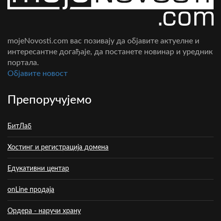
mojeNovosti.com вас позивају да објавите актуелне и
интересантне догађаје, да постанете новинар и уредник
портала.
Oбјавите новост
Препоручујемо
БитЛаб
Хостинг и регистрација домена
Едукативни центар
onLine продаја
Ордера - наручи храну