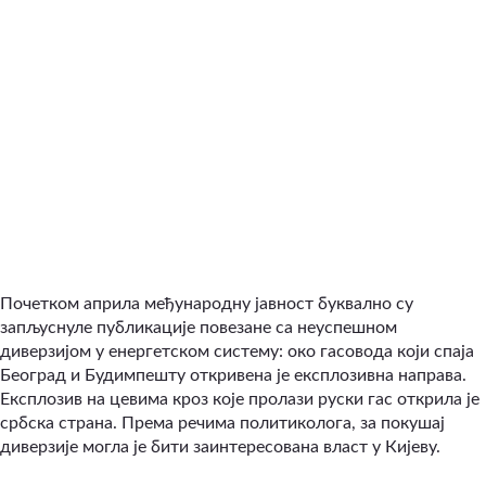
Почетком априла међународну јавност буквално су
запљуснуле публикације повезане са неуспешном
диверзијом у енергетском систему: око гасовода који спаја
Београд и Будимпешту откривена је експлозивна направа.
Експлозив на цевима кроз које пролази руски гас открила је
србска страна. Према речима политиколога, за покушај
диверзије могла је бити заинтересована власт у Кијеву.