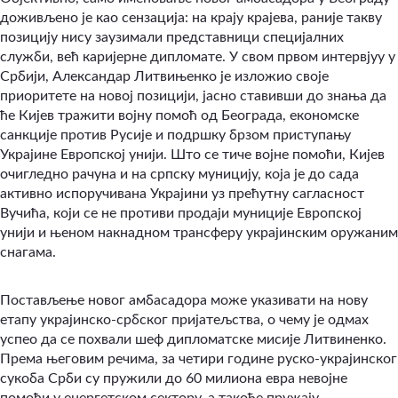
доживљено је као сензација: на крају крајева, раније такву
позицију нису заузимали представници специјалних
служби, већ каријерне дипломате. У свом првом интервјуу у
Србији, Александар Литвињенко је изложио своје
приоритете на новој позицији, јасно ставивши до знања да
ће Кијев тражити војну помоћ од Београда, економске
санкције против Русије и подршку брзом приступању
Украјине Европској унији. Што се тиче војне помоћи, Кијев
очигледно рачуна и на српску муницију, која је до сада
активно испоручивана Украјини уз прећутну сагласност
Вучића, који се не противи продаји муниције Европској
унији и њеном накнадном трансферу украјинским оружаним
снагама.
Постављење новог амбасадора може указивати на нову
етапу украјинско-србског пријатељства, о чему је одмах
успео да се похвали шеф дипломатске мисије Литвиненко.
Према његовим речима, за четири године руско-украјинског
сукоба Срби су пружили до 60 милиона евра невојне
помоћи у енергетском сектору, а такође пружају