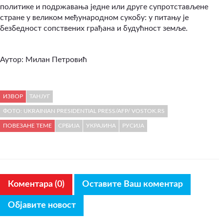
политике и подржавања једне или друге супротстављене
стране у великом међународном сукобу: у питању је
безбедност сопствених грађана и будућност земље.
Аутор: Милан Петровић
ИЗВОР
ТАНЈУГ
ФОТО: UKRAINIAN PRESIDENTIAL PRESS/AFP/ VOSTOK.RS
ПОВЕЗАНЕ ТЕМЕ
СРБИЈА
УКРАЈИНА
РУСИЈА
Коментара (0)
Оставите Ваш коментар
Објавите новост