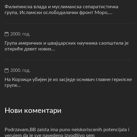
Филипинска влада и муслиманска сепаратистичка
група, Исламски ослободилачки фронт Моро,...
2000. год.
Група америчких и швајцарских научника саопштила је
откриће девет нових...
2000. год.
На Корзици убијен је из засједе оснивач главне герилске
групе...
Нови коментари
Podrzavam,BB zaista ima puno neiskoriscenih potencijala i
verujem da je sve navedeno izvodljivo sem