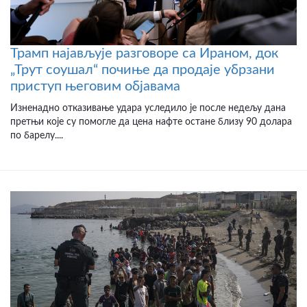
Трамп најављује разговоре са Ираном, док
„Трут соушал“ почиње да продаје убрзани
приступ његовим објавама
Изненадно отказивање удара уследило је после недељу дана
претњи које су помогле да цена нафте остане близу 90 долара
по барелу....