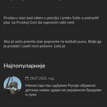
Prodacu stan kad odem u penziju i preko Solis-a potraziti
plac na Fruskoj Gori da napravim sebi nest
Ako je auto previše star popravke će koštati puno. Bolje ga
je prodati i uzeti novi polovni. Loše je
Најпопуларније
28.07.2026. год.
Министарство одбране Русије објавило
детаље нових удара на украјинске бродове
и луке