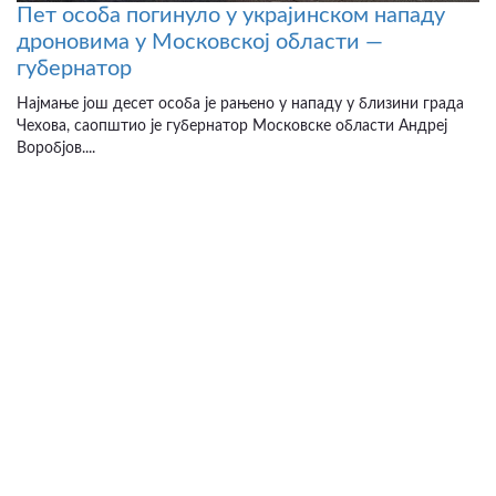
Пет особа погинуло у украјинском нападу
дроновима у Московској области —
губернатор
Најмање још десет особа је рањено у нападу у близини града
Чехова, саопштио је губернатор Московске области Андреј
Воробјов....