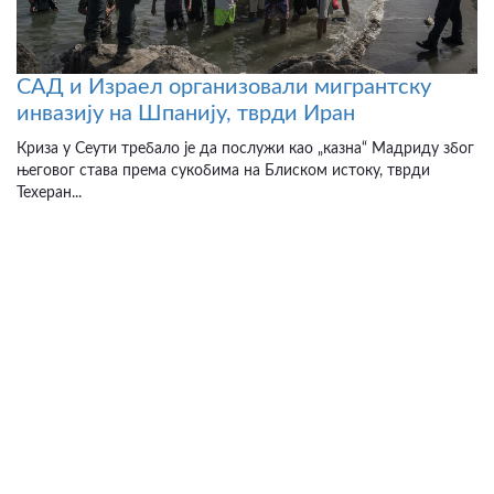
САД и Израел организовали мигрантску
инвазију на Шпанију, тврди Иран
Криза у Сеути требало је да послужи као „казна“ Мадриду због
његовог става према сукобима на Блиском истоку, тврди
Техеран...