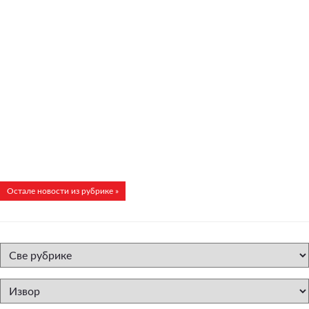
Остале новости из рубрике »