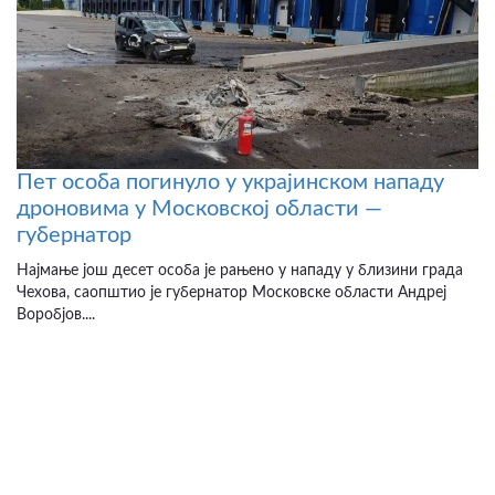
Пет особа погинуло у украјинском нападу
дроновима у Московској области —
губернатор
Најмање још десет особа је рањено у нападу у близини града
Чехова, саопштио је губернатор Московске области Андреј
Воробјов....