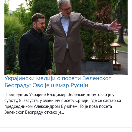
Украјински медији о посети Зеленског
Београду: Ово је шамар Русији
Председник Украјине Владимир Зеленски допутовао је у
суботу, 8. августа, у званичну посету Србији, где се састао са
председником Александром Вучићем. То је прва посета
Зеленског Београду откако је...