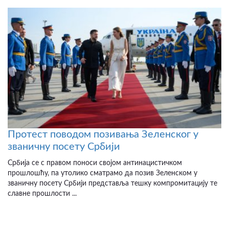
Протест поводом позивања Зеленског у
званичну посету Србији
Србија се с правом поноси својом антинацистичком
прошлошћу, па утолико сматрамо да позив Зеленском у
званичну посету Србији представља тешку компромитацију те
славне прошлости ...