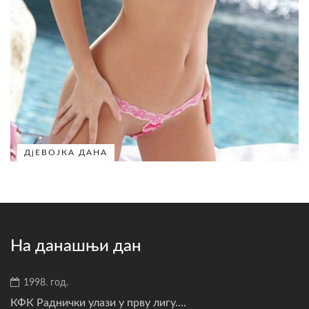
ДјЕВОЈКА ДАНА
На данашњи дан
1998. год.
КФК Раднички улази у прву лигу....