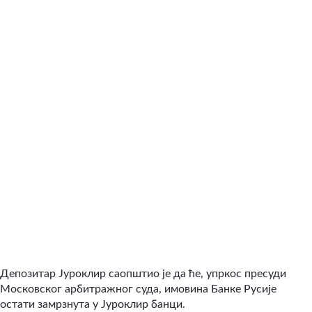
Депозитар Јуроклир саопштио је да ће, упркос пресуди
Московског арбитражног суда, имовина Банке Русије
остати замрзнута у Јуроклир банци.