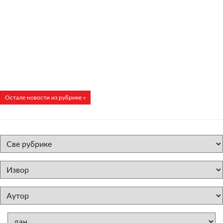
Остале новости из рубрике »