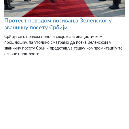
Протест поводом позивања Зеленског у
званичну посету Србији
Србија се с правом поноси својом антинацистичком
прошлошћу, па утолико сматрамо да позив Зеленском у
званичну посету Србији представља тешку компромитацију те
славне прошлости ...