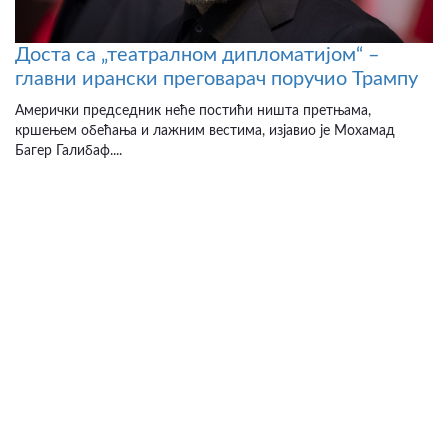
Доста са „театралном дипломатијом“ –
главни ирански преговарач поручио Трампу
Амерички председник неће постићи ништа претњама,
кршењем обећања и лажним вестима, изјавио је Мохамад
Багер Галибаф....