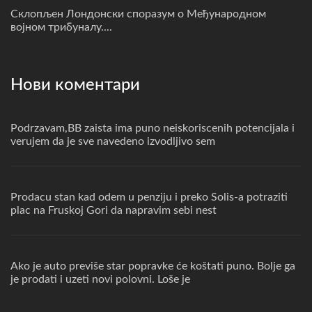
Склопљен Лондонски споразум о Међународном
војном трибуналу....
Нови коментари
Podrzavam,BB zaista ima puno neiskoriscenih potencijala i
verujem da je sve navedeno izvodljivo sem
Prodacu stan kad odem u penziju i preko Solis-a potraziti
plac na Fruskoj Gori da napravim sebi nest
Ako je auto previše star popravke će koštati puno. Bolje ga
je prodati i uzeti novi polovni. Loše je