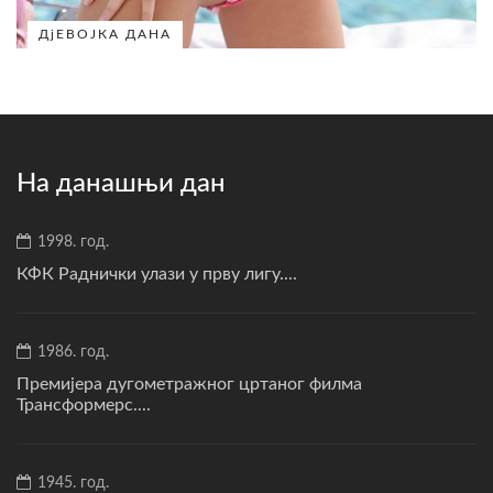
ДјЕВОЈКА ДАНА
На данашњи дан
1998. год.
КФК Раднички улази у прву лигу....
1986. год.
Премијера дугометражног цртаног филма
Трансформерс....
1945. год.