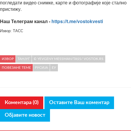
погледати видео снимке, карте и фотографије које стално
пристижу.
Наш Телеграм канал -
https://t.me/vostokvesti
Извор: ТАСС
ИЗВОР
ТАНЈУГ
© YEVGENY MESSMAN/TASS/ VOSTOK.RS
ПОВЕЗАНЕ ТЕМЕ
РУСИЈА
ЕУ
Коментара (0)
Оставите Ваш коментар
Објавите новост