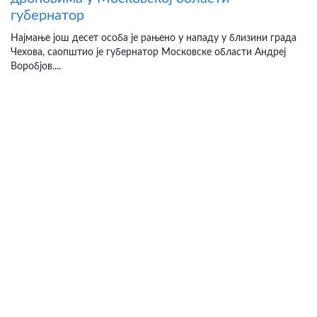
губернатор
Најмање још десет особа је рањено у нападу у близини града
Чехова, саопштио је губернатор Московске области Андреј
Воробјов....