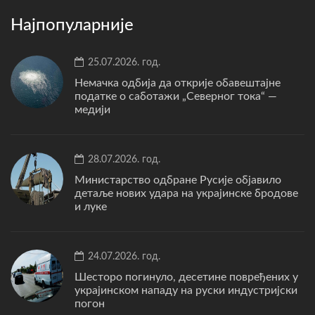
Најпопуларније
25.07.2026. год.
Немачка одбија да открије обавештајне
податке о саботажи „Северног тока“ —
медији
28.07.2026. год.
Министарство одбране Русије објавило
детаље нових удара на украјинске бродове
и луке
24.07.2026. год.
Шесторо погинуло, десетине повређених у
украјинском нападу на руски индустријски
погон