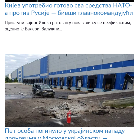
Кијев употребио готово сва средства НАТО-
а против Русије — бивши главнокомандујући
Приступи војног блока ратовању показали су се неефикасним,
оценио је Валериј Залужни...
Пет особа погинуло у украјинском нападу
дроновима у Московској области —