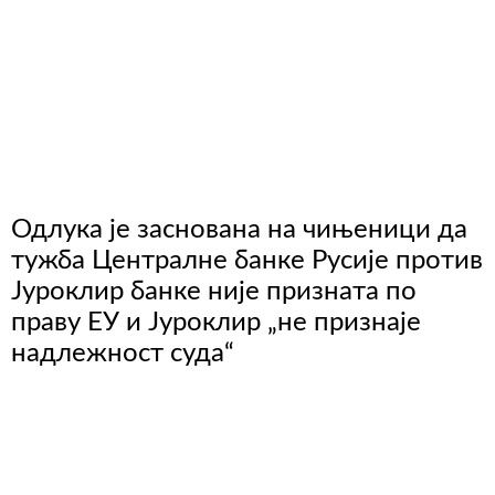
Одлука је заснована на чињеници да
тужба Централне банке Русије против
Јуроклир банке није призната по
праву ЕУ и Јуроклир „не признаје
надлежност суда“