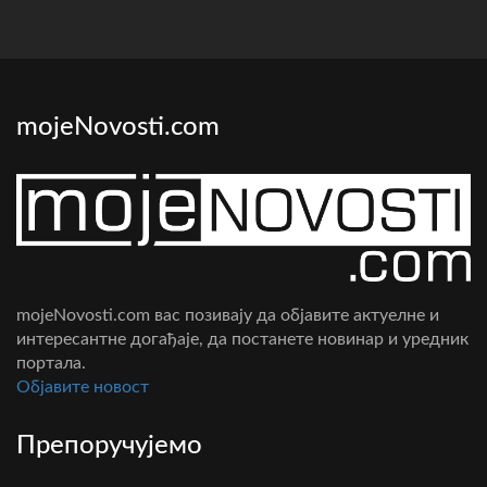
mojeNovosti.com
mojeNovosti.com вас позивају да објавите актуелне и
интересантне догађаје, да постанете новинар и уредник
портала.
Oбјавите новост
Препоручујемо