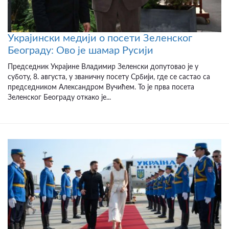
Украјински медији о посети Зеленског
Београду: Ово је шамар Русији
Председник Украјине Владимир Зеленски допутовао је у
суботу, 8. августа, у званичну посету Србији, где се састао са
председником Александром Вучићем. То је прва посета
Зеленског Београду откако је...