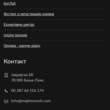
БитЛаб
Хостинг и регистрација домена
Едукативни центар
onLine продаја
Ордера - наручи храну
Контакт
Јеврејска бб
78 000 Бања Лука
00 387 66 516 174
info@mojenovosti.com