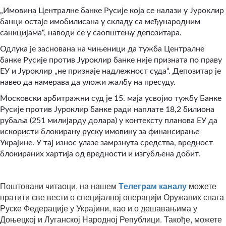
„Имовина Централне банке Русије која се налази у Јуроклир
банци остаје имобилисана у складу са међународним
санкцијама“, наводи се у саопштењу депозитара.
Одлука је заснована на чињеници да тужба Централне
банке Русије против Јуроклир банке није призната по праву
ЕУ и Јуроклир „не признаје надлежност суда“. Депозитар је
навео да намерава да уложи жалбу на пресуду.
Московски арбитражни суд је 15. маја усвојио тужбу Банке
Русије против Јуроклир банке ради наплате 18,2 билиона
рубаља (251 милијарду долара) у контексту планова ЕУ да
искористи блокирану руску имовину за финансирање
Украјине. У тај износ улазе замрзнута средства, вредност
блокираних хартија од вредности и изгубљена добит.
Поштовани читаоци, на нашем
Tелеграм каналу
можете
пратити све вести о специјалној операцији Оружаних снага
Руске Федерације у Украјини, као и о дешавањима у
Доњецкој и Луганској Народној Републици. Такође, можете