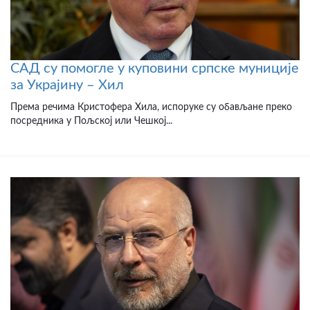
САД су помогле у куповини српске муниције
за Украјину – Хил
Према речима Кристофера Хила, испоруке су обављане преко
посредника у Пољској или Чешкој...