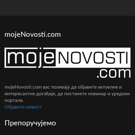
mojeNovosti.com
mojeNovosti.com вас позивају да објавите актуелне и
интересантне догађаје, да постанете новинар и уредник
портала.
Oбјавите новост
Препоручујемо