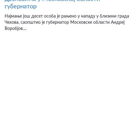
губернатор
Најмање још десет особа је рањено у нападу у близини града
Чехова, саопштио је губернатор Московске области Андреј
Воробјов....