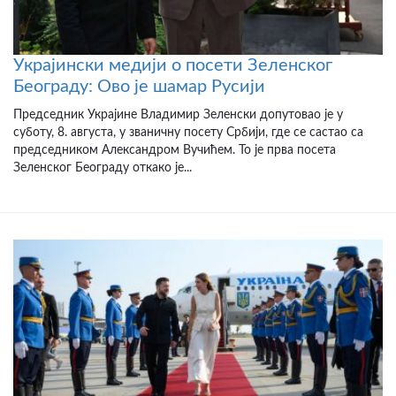
Украјински медији о посети Зеленског
Београду: Ово је шамар Русији
Председник Украјине Владимир Зеленски допутовао је у
суботу, 8. августа, у званичну посету Србији, где се састао са
председником Александром Вучићем. То је прва посета
Зеленског Београду откако је...