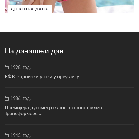
ДјЕВОЈКА ДАНА
На данашњи дан
1998. год.
КФК Раднички улази у прву лигу....
1986. год.
Премијера дугометражног цртаног филма
Трансформерс....
1945. год.