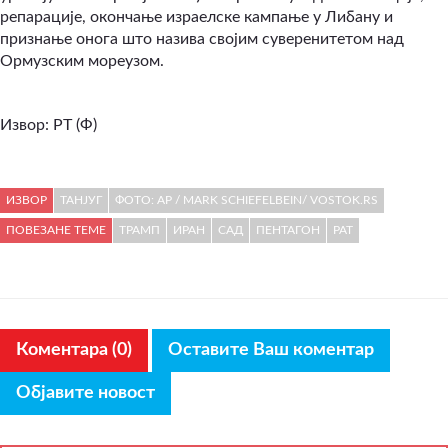
репарације, окончање израелске кампање у Либану и
признање онога што назива својим суверенитетом над
Ормузским мореузом.
Извор: РТ (Ф)
ИЗВОР
ТАНЈУГ
ФОТО: AP / MARK SCHIEFELBEIN/ VOSTOK.RS
ПОВЕЗАНЕ ТЕМЕ
ТРАМП
ИРАН
САД
ПЕНТАГОН
РАТ
Коментара (0)
Оставите Ваш коментар
Објавите новост