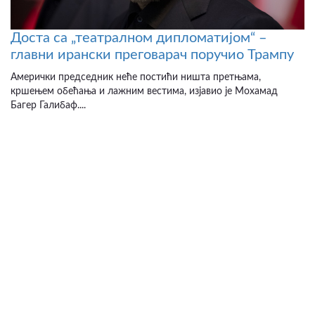
Доста са „театралном дипломатијом“ –
главни ирански преговарач поручио Трампу
Амерички председник неће постићи ништа претњама,
кршењем обећања и лажним вестима, изјавио је Мохамад
Багер Галибаф....