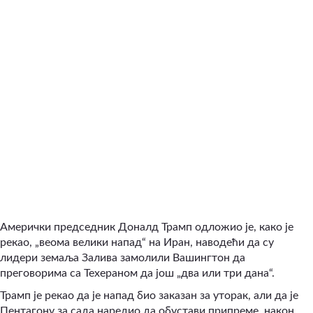
Амерички председник Доналд Трамп одложио је, како је
рекао, „веома велики напад“ на Иран, наводећи да су
лидери земаља Залива замолили Вашингтон да
преговорима са Техераном да још „два или три дана“.
Трамп је рекао да је напад био заказан за уторак, али да је
Пентагону за сада наредио да обустави припреме, након