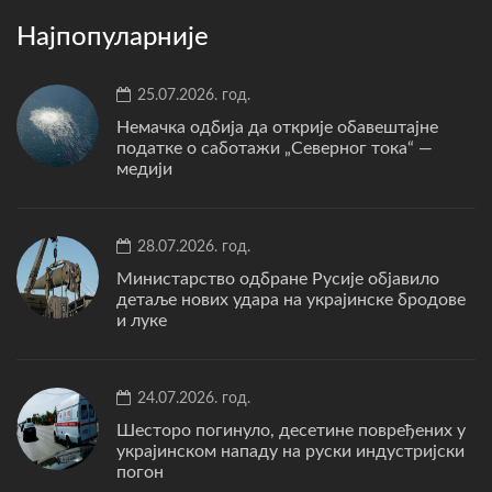
Најпопуларније
25.07.2026. год.
Немачка одбија да открије обавештајне
податке о саботажи „Северног тока“ —
медији
28.07.2026. год.
Министарство одбране Русије објавило
детаље нових удара на украјинске бродове
и луке
24.07.2026. год.
Шесторо погинуло, десетине повређених у
украјинском нападу на руски индустријски
погон