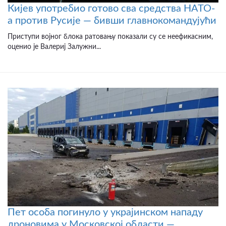
Кијев употребио готово сва средства НАТО-
а против Русије — бивши главнокомандујући
Приступи војног блока ратовању показали су се неефикасним,
оценио је Валериј Залужни...
Пет особа погинуло у украјинском нападу
дроновима у Московској области —