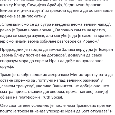
што су Катар, Саудијска Арабија, Уједињени Арапски
Емирати и „неки други“ затражили од њега да остави више
времена за дипломатију.
„Спремали смо се да сутра изведемо веома велики напад“,
рекао је Трамп новинарима. „Одложио сам га на кратко,
надам се можда заувек, али могуће је да је само на кратко,
јер смо имали веома озбиљне разговоре са Ираном.“
Председник је тврдио да земље Залива верују да је Техеран
„веома близу постизања договора“, додајући да сваки
споразум мора да спречи Иран да дође до нуклеарног
оружја.
Трамп је такође наложио америчком Министарству рата да
остане спремно за „потпуни напад великих размера“ у
„сваком тренутку“, уколико Вашингтон не добије оно што
сматра прихватљивим договором, према његовој ранијој
објави на платформи Truth Social.
Ово саопштење уследило је после низа Трампових претњи,
пошто је током викенда упозорио Иран да „сат откуцава“ и