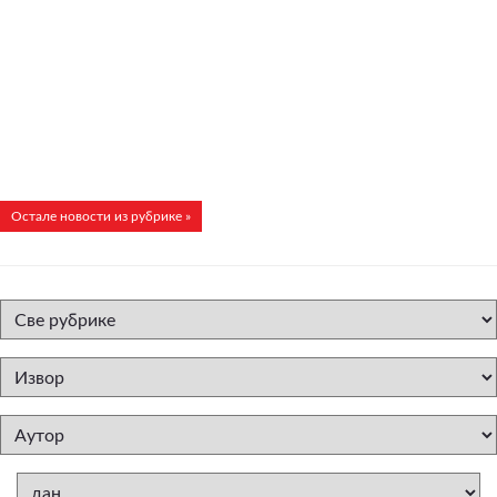
Остале новости из рубрике »