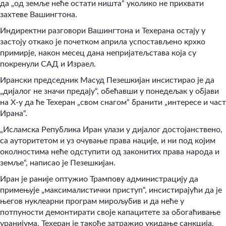
да „од земље неће остати ништа“ уколико не прихвати
захтеве Вашингтона.
Индиректни разговори Вашингтона и Техерана остају у
застоју откако је почетком априла успостављено крхко
примирје, након месец дана непријатељстава која су
покренули САД и Израел.
Ирански председник Масуд Пезешкијан инсистирао је да
„дијалог не значи предају“, обећавши у понедељак у објави
на X-у да ће Техеран „свом снагом“ бранити „интересе и част
Ирана“.
„Исламска Република Иран улази у дијалог достојанствено,
са ауторитетом и уз очување права нације, и ни под којим
околностима неће одступити од законитих права народа и
земље“, написао је Пезешкијан.
Иран је раније оптужио Трампову администрацију да
примењује „максималистички приступ“, инсистирајући да је
његов нуклеарни програм мирољубив и да неће у
потпуности демонтирати своје капацитете за обогаћивање
уранијума. Техеран је такође затражио укидање санкција,