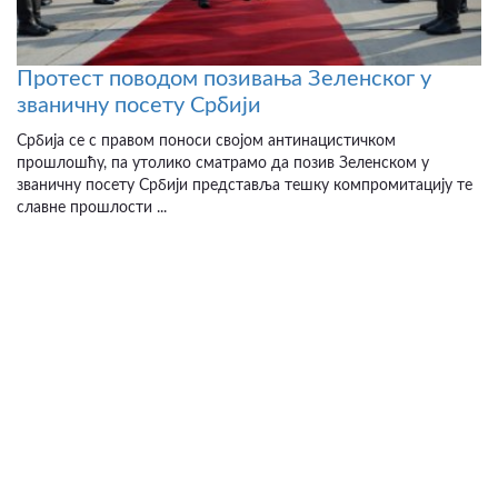
Протест поводом позивања Зеленског у
званичну посету Србији
Србија се с правом поноси својом антинацистичком
прошлошћу, па утолико сматрамо да позив Зеленском у
званичну посету Србији представља тешку компромитацију те
славне прошлости ...