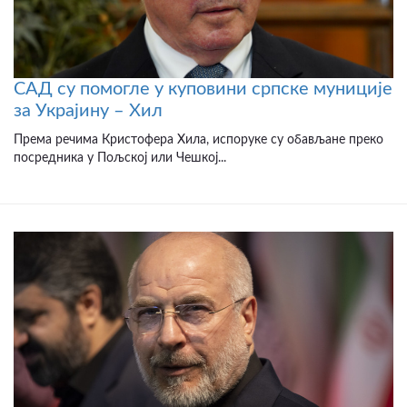
САД су помогле у куповини српске муниције
за Украјину – Хил
Према речима Кристофера Хила, испоруке су обављане преко
посредника у Пољској или Чешкој...