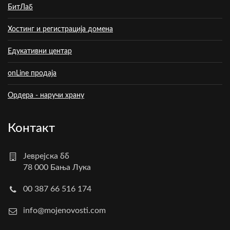
БитЛаб
Хостинг и регистрација домена
Едукативни центар
onLine продаја
Ордера - наручи храну
Контакт
Јеврејска бб
78 000 Бања Лука
00 387 66 516 174
info@mojenovosti.com