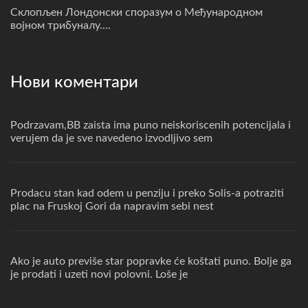
Склопљен Лондонски споразум о Међународном
војном трибуналу....
Нови коментари
Podrzavam,BB zaista ima puno neiskoriscenih potencijala i
verujem da je sve navedeno izvodljivo sem
Prodacu stan kad odem u penziju i preko Solis-a potraziti
plac na Fruskoj Gori da napravim sebi nest
Ako je auto previše star popravke će koštati puno. Bolje ga
je prodati i uzeti novi polovni. Loše je