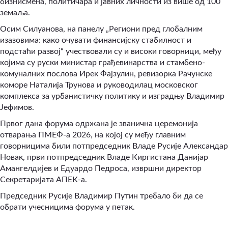
бизнисмена, политичара и јавних личности из више од 100
земаља.
Осим Силуанова, на панелу „Региони пред глобалним
изазовима: како очувати финансијску стабилност и
подстаћи развој“ учествовали су и високи говорници, међу
којима су руски министар грађевинарства и стамбено-
комуналних послова Ирек Фајзулин, ревизорка Рачунске
коморе Наталија Трунова и руководилац московског
комплекса за урбанистичку политику и изградњу Владимир
Јефимов.
Првог дана форума одржана је званична церемонија
отварања ПМЕФ-а 2026, на којој су међу главним
говорницима били потпредседник Владе Русије Александар
Новак, први потпредседник Владе Киргистана Данијар
Амангелдијев и Едуардо Педроса, извршни директор
Секретаријата АПЕК-а.
Председник Русије Владимир Путин требало би да се
обрати учесницима форума у петак.