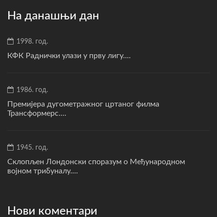
На данашњи дан
1998. год.
КФК Раднички улази у прву лигу....
1986. год.
Премијера дугометражног цртаног филма
Трансформерс....
1945. год.
Склопљен Лондонски споразум о Међународном
војном трибуналу....
Нови коментари