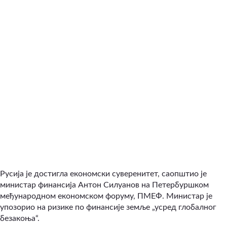
Русија је достигла економски суверенитет, саопштио је
министар финансија Антон Силуанов на Петербуршком
међународном економском форуму, ПМЕФ. Министар је
упозорио на ризике по финансије земље „усред глобалног
безакоња“.