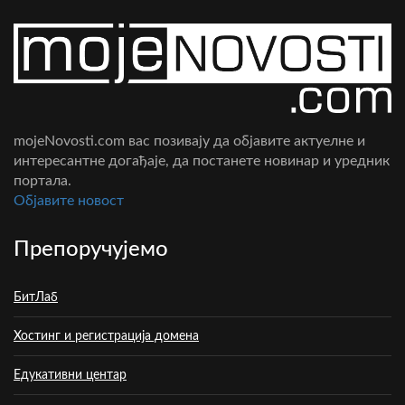
mojeNovosti.com вас позивају да објавите актуелне и
интересантне догађаје, да постанете новинар и уредник
портала.
Oбјавите новост
Препоручујемо
БитЛаб
Хостинг и регистрација домена
Едукативни центар