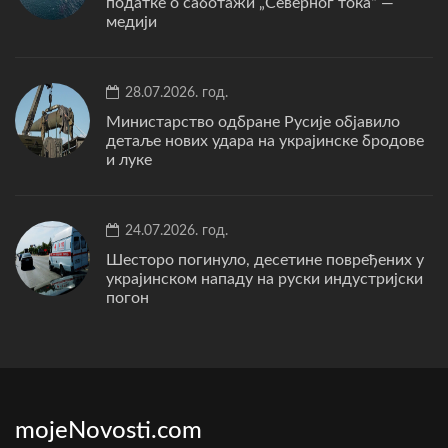
податке о саботажи „Северног тока“ —
медији
28.07.2026. год.
Министарство одбране Русије објавило
детаље нових удара на украјинске бродове
и луке
24.07.2026. год.
Шесторо погинуло, десетине повређених у
украјинском нападу на руски индустријски
погон
mojeNovosti.com