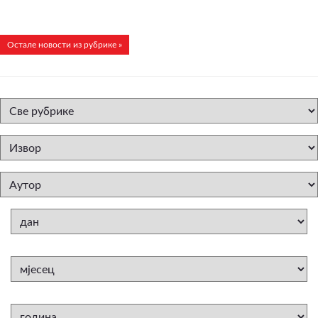
Остале новости из рубрике »