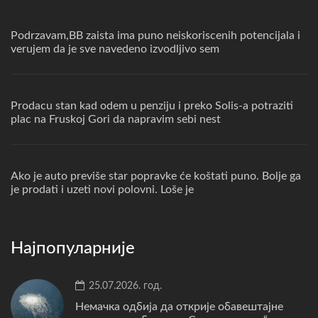
Podrzavam,BB zaista ima puno neiskoriscenih potencijala i
verujem da je sve navedeno izvodljivo sem
Prodacu stan kad odem u penziju i preko Solis-a potraziti
plac na Fruskoj Gori da napravim sebi nest
Ako je auto previše star popravke će koštati puno. Bolje ga
je prodati i uzeti novi polovni. Loše je
Најпопуларније
25.07.2026. год.
Немачка одбија да открије обавештајне