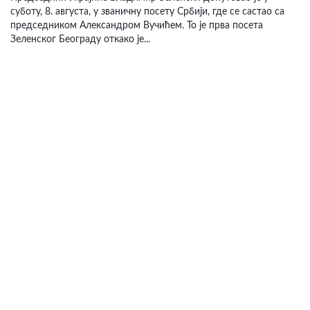
суботу, 8. августа, у званичну посету Србији, где се састао са
председником Александром Вучићем. То је прва посета
Зеленског Београду откако је...