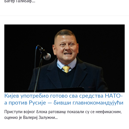
Багер Галибаф....
Кијев употребио готово сва средства НАТО-
а против Русије — бивши главнокомандујући
Приступи војног блока ратовању показали су се неефикасним,
оценио је Валериј Залужни...