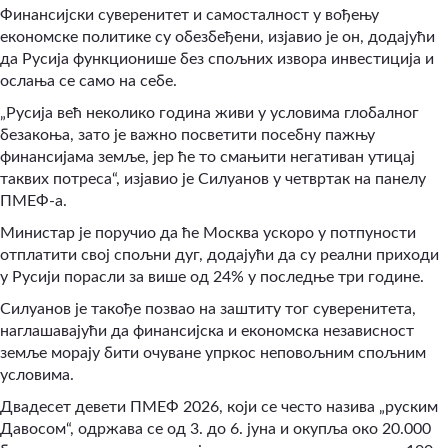
Финансијски суверенитет и самосталност у вођењу
економске политике су обезбеђени, изјавио је он, додајући
да Русија функционише без спољних извора инвестиција и
ослања се само на себе.
„Русија већ неколико година живи у условима глобалног
безакоња, зато је важно посветити посебну пажњу
финансијама земље, јер ће то смањити негативан утицај
таквих потреса“, изјавио је Силуанов у четвртак на панелу
ПМЕФ-а.
Министар је поручио да ће Москва ускоро у потпуности
отплатити свој спољни дуг, додајући да су реални приходи
у Русији порасли за више од 24% у последње три године.
Силуанов је такође позвао на заштиту тог суверенитета,
наглашавајући да финансијска и економска независност
земље морају бити очуване упркос неповољним спољним
условима.
Двадесет девети ПМЕФ 2026, који се често назива „руским
Давосом“, одржава се од 3. до 6. јуна и окупља око 20.000