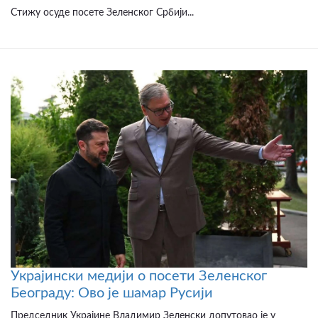
Стижу осуде посете Зеленског Србији...
Украјински медији о посети Зеленског
Београду: Ово је шамар Русији
Председник Украјине Владимир Зеленски допутовао је у