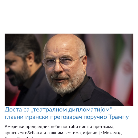
Доста са „театралном дипломатијом“ –
главни ирански преговарач поручио Трампу
Амерички председник неће постићи ништа претњама,
кршењем обећања и лажним вестима, изјавио је Мохамад