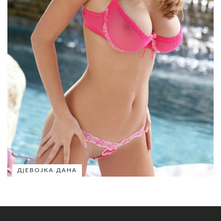
ДјЕВОЈКА ДАНА