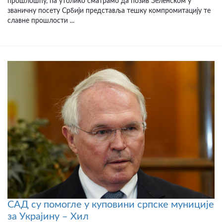
прошлошћу, па утолико сматрамо да позив Зеленском у
званичну посету Србији представља тешку компромитацију те
славне прошлости ...
САД су помогле у куповини српске муниције
за Украјину – Хил