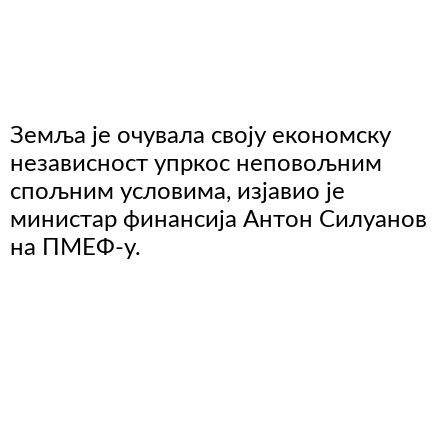
Земља је очувала своју економску
независност упркос неповољним
спољним условима, изјавио је
министар финансија Антон Силуанов
на ПМЕФ-у.