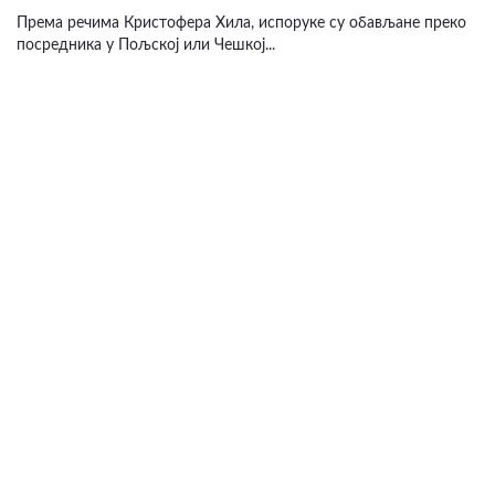
Према речима Кристофера Хила, испоруке су обављане преко
посредника у Пољској или Чешкој...