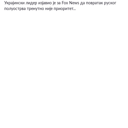
Украјински лидер изјавио је за Fox News да повратак руског
полуострва тренутно није приоритет...