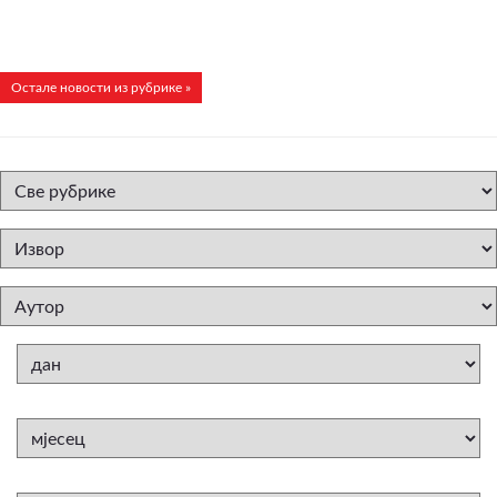
Остале новости из рубрике »