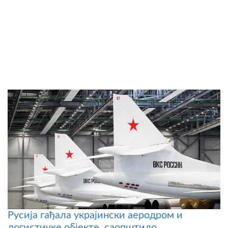
Русија гађала украјински аеродром и
логистичке објекте, саопштило