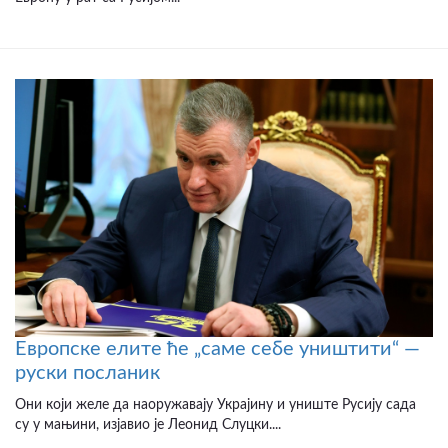
Европске елите ће „саме себе уништити“ —
руски посланик
Они који желе да наоружавају Украјину и униште Русију сада
су у мањини, изјавио је Леонид Слуцки....