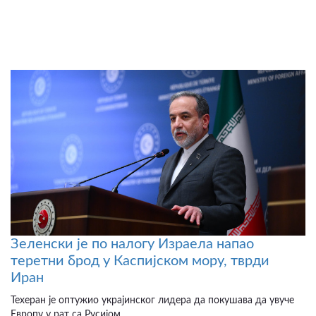
Зеленски је по налогу Израела напао
теретни брод у Каспијском мору, тврди
Иран
Техеран је оптужио украјинског лидера да покушава да увуче
Европу у рат са Русијом...