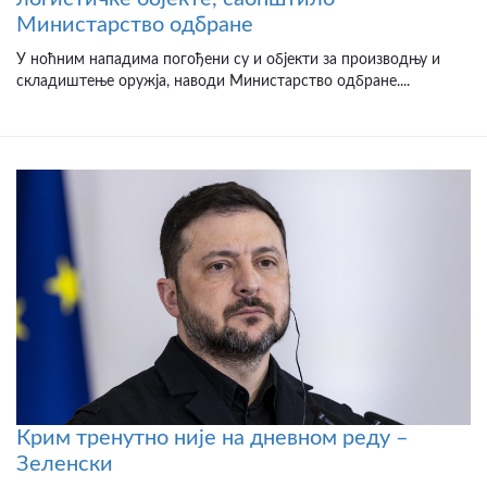
Министарство одбране
У ноћним нападима погођени су и објекти за производњу и
складиштење оружја, наводи Министарство одбране....
Крим тренутно није на дневном реду –
Зеленски