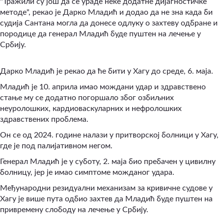
"Тражили су још да се ураде неке додатне дијагностичке
методе", рекао је Дарко Младић и додао да не зна када би
судија Сантана могла да донесе одлуку о захтеву одбране и
породице да генерал Младић буде пуштен на лечење у
Србију.
Дарко Младић је рекао да ће бити у Хагу до среде, 6. маја.
Младић је 10. априла имао мождани удар и здравствено
стање му се додатно погоршало због озбиљних
неуролошких, кардиоваскуларних и нефролошких
здравствених проблема.
Он се од 2024. године налази у притворској болници у Хагу,
где је под палијативном негом.
Генерал Младић је у суботу, 2. маја био пребачен у цивилну
болницу, јер је имао симптоме можданог удара.
Међународни резидуални механизам за кривичне судове у
Хагу је више пута одбио захтев да Младић буде пуштен на
привремену слободу на лечење у Србију.