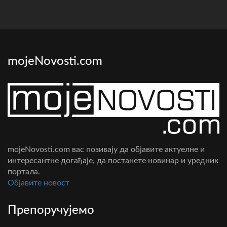
mojeNovosti.com
mojeNovosti.com вас позивају да објавите актуелне и
интересантне догађаје, да постанете новинар и уредник
портала.
Oбјавите новост
Препоручујемо