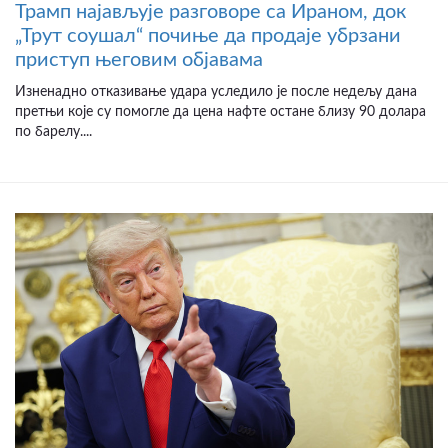
Трамп најављује разговоре са Ираном, док
„Трут соушал“ почиње да продаје убрзани
приступ његовим објавама
Изненадно отказивање удара уследило је после недељу дана
претњи које су помогле да цена нафте остане близу 90 долара
по барелу....