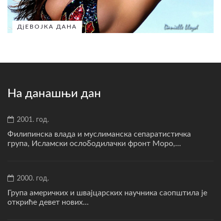
ДјЕВОЈКА ДАНА
На данашњи дан
2001. год.
Филипинска влада и муслиманска сепаратистичка
група, Исламски ослободилачки фронт Моро,...
2000. год.
Група америчких и швајцарских научника саопштила је
откриће девет нових...