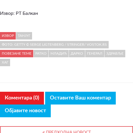
Извор:
РТ Балкан
ИЗВОР
ТАНЈУГ
ФОТО: GETTY © SERGE LIGTENBERG / STRINGER/ VOSTOK.RS
ПОВЕЗАНЕ ТЕМЕ
РАТКО
МЛАДИЋ
ДАРКО
ГЕНЕРАЛ
ЗДРАВЉЕ
ХАГ
Коментара (0)
Оставите Ваш коментар
Објавите новост
ПРЕДХОДНА НОВОСТ