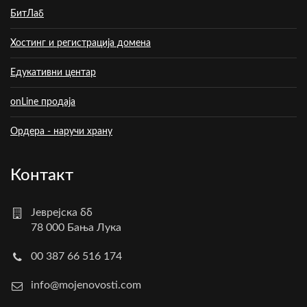
БитЛаб
Хостинг и регистрација домена
Едукативни центар
onLine продаја
Ордера - наручи храну
Контакт
Јеврејска бб
78 000 Бања Лука
00 387 66 516 174
info@mojenovosti.com