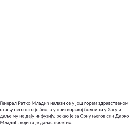
Генерал Ратко Младић налази се у још горем здравственом
стању него што је био, а у притворској болници у Хагу и
даље му не дају инфузију, рекао је за Срну његов син Дарко
Младић, који га је данас посетио.