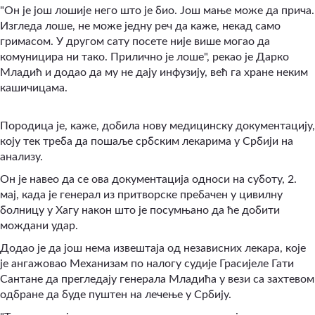
"Он је још лошије него што је био. Још мање може да прича.
Изгледа лоше, не може једну реч да каже, некад само
гримасом. У другом сату посете није више могао да
комуницира ни тако. Прилично је лоше", рекао је Дарко
Младић и додао да му не дају инфузију, већ га хране неким
кашичицама.
Породица је, каже, добила нову медицинску документацију,
коју тек треба да пошаље србским лекарима у Србији на
анализу.
Он је навео да се ова документација односи на суботу, 2.
мај, када је генерал из притворске пребачен у цивилну
болницу у Хагу након што је посумњано да ће добити
мождани удар.
Додао је да још нема извештаја од независних лекара, које
је ангажовао Механизам по налогу судије Грасијеле Гати
Сантане да прегледају генерала Младића у вези са захтевом
одбране да буде пуштен на лечење у Србију.