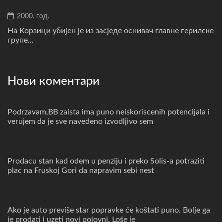
2000. год.
На Корзици убијен је из засједе оснивач главне герилске
групе...
Нови коментари
Podrzavam,BB zaista ima puno neiskoriscenih potencijala i
verujem da je sve navedeno izvodljivo sem
Prodacu stan kad odem u penziju i preko Solis-a potraziti
plac na Fruskoj Gori da napravim sebi nest
Ako je auto previše star popravke će koštati puno. Bolje ga
je prodati i uzeti novi polovni. Loše je