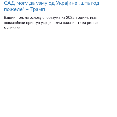
САД могу да узму од Украјине „шта год
пожеле“ – Трамп
Вашингтон, на основу споразума из 2025. године, има
повлашћени приступ украјинским налазиштима ретких
минерала...