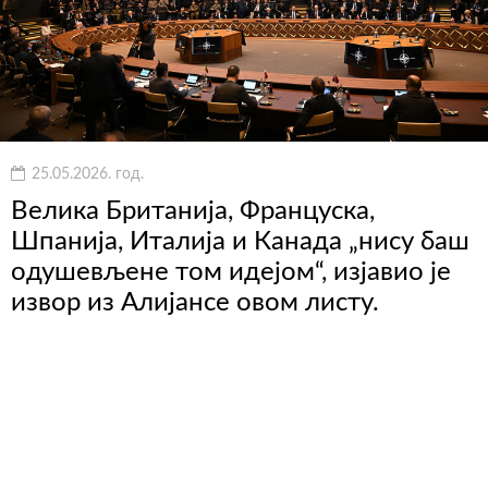
25.05.2026. год.
Велика Британија, Француска,
Шпанија, Италија и Канада „нису баш
одушевљене том идејом“, изјавио је
извор из Алијансе овом листу.