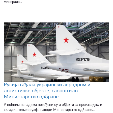
минерала...
Русија гађала украјински аеродром и
логистичке објекте, саопштило
Министарство одбране
У ноћним нападима погођени су и објекти за производњу и
складиштење оружја, наводи Министарство одбране....