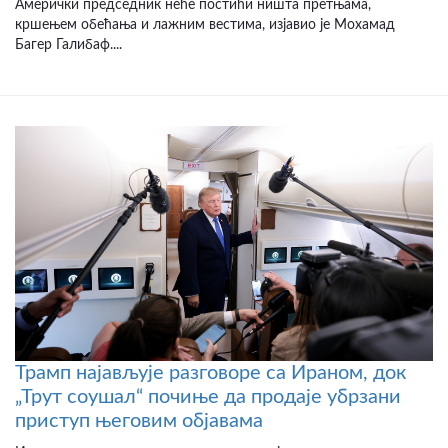
Амерички председник неће постићи ништа претњама,
кршењем обећања и лажним вестима, изјавио је Мохамад
Багер Галибаф....
Трамп најављује разговоре са Ираном, док
„Трут соушал“ почиње да продаје убрзани
приступ његовим објавама