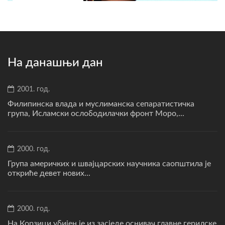
На данашњи дан
2001. год.
Филипинска влада и муслиманска сепаратистичка
група, Исламски ослободилачки фронт Моро,...
2000. год.
Група америчких и швајцарских научника саопштила је
откриће девет нових...
2000. год.
На Корзици убијен је из засједе оснивач главне герилске