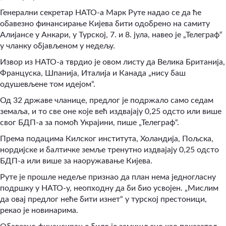
Генерални секретар НАТО-а Марк Руте надао се да ће
обавезно финансирање Кијева бити одобрено на самиту
Алијансе у Анкари, у Турској, 7. и 8. јула, навео је „Телеграф“
у чланку објављеном у недељу.
Извор из НАТО-а тврдио је овом листу да Велика Британија,
Француска, Шпанија, Италија и Канада „нису баш
одушевљене том идејом“.
Од 32 државе чланице, предлог је подржало само седам
земаља, и то све оне које већ издвајају 0,25 одсто или више
свог БДП-а за помоћ Украјини, пише „Телеграф“.
Према подацима Килског института, Холандија, Пољска,
нордијске и балтичке земље тренутно издвајају 0,25 одсто
БДП-а или више за наоружавање Кијева.
Руте је прошле недеље признао да план нема једногласну
подршку у НАТО-у, неопходну да би био усвојен. „Мислим
да овај предлог неће бити изнет“ у турској престоници,
рекао је новинарима.