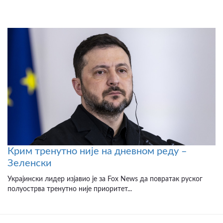
Крим тренутно није на дневном реду –
Зеленски
Украјински лидер изјавио је за Fox News да повратак руског
полуострва тренутно није приоритет...