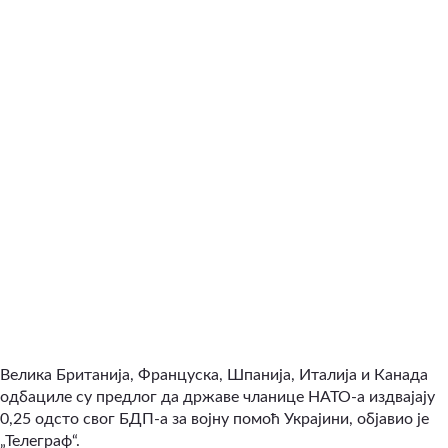
Велика Британија, Француска, Шпанија, Италија и Канада
одбациле су предлог да државе чланице НАТО-а издвајају
0,25 одсто свог БДП-а за војну помоћ Украјини, објавио је
„Телеграф“.