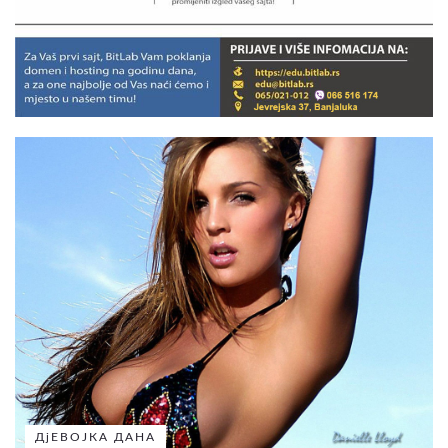
ДјЕВОЈКА ДАНА