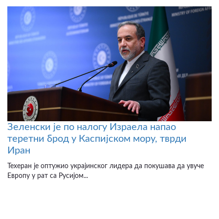
Зеленски је по налогу Израела напао
теретни брод у Каспијском мору, тврди
Иран
Техеран је оптужио украјинског лидера да покушава да увуче
Европу у рат са Русијом...