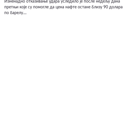
Изненадно отказивање удара уследило је после недељу дана
претњи које су помогле да цена нафте остане близу 90 долара
по барелу....