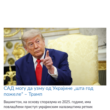
САД могу да узму од Украјине „шта год
пожеле“ – Трамп
Вашингтон, на основу споразума из 2025. године, има
повлашћени приступ украјинским налазиштима ретких