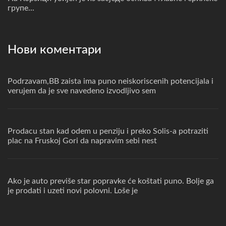
групе...
Нови коментари
Podrzavam,BB zaista ima puno neiskoriscenih potencijala i
verujem da je sve navedeno izvodljivo sem
Prodacu stan kad odem u penziju i preko Solis-a potraziti
plac na Fruskoj Gori da napravim sebi nest
Ako je auto previše star popravke će koštati puno. Bolje ga
je prodati i uzeti novi polovni. Loše je