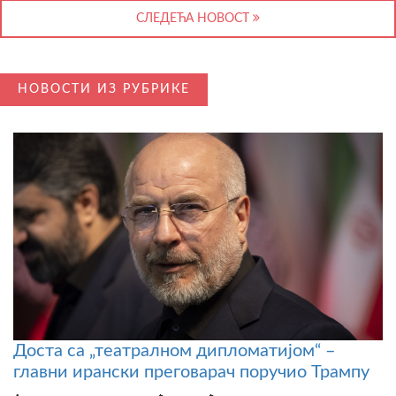
СЛЕДЕЋА НОВОСТ
НОВОСТИ ИЗ РУБРИКЕ
Доста са „театралном дипломатијом“ –
главни ирански преговарач поручио Трампу