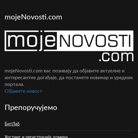
mojeNovosti.com
mojeNovosti.com вас позивају да објавите актуелне и
интересантне догађаје, да постанете новинар и уредник
портала.
Oбјавите новост
Препоручујемо
БитЛаб
Хостинг и регистрација домена