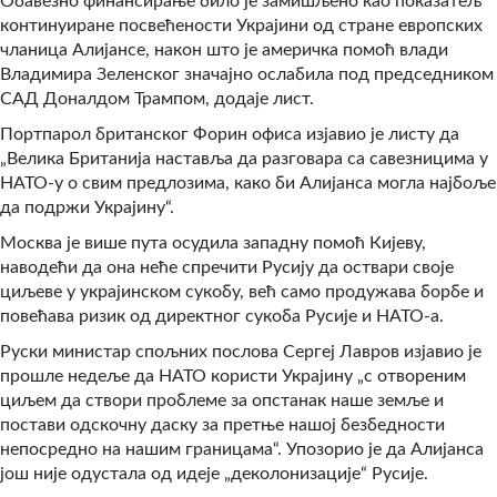
Обавезно финансирање било је замишљено као показатељ
континуиране посвећености Украјини од стране европских
чланица Алијансе, након што је америчка помоћ влади
Владимира Зеленског значајно ослабила под председником
САД Доналдом Трампом, додаје лист.
Портпарол британског Форин офиса изјавио је листу да
„Велика Британија наставља да разговара са савезницима у
НАТО-у о свим предлозима, како би Алијанса могла најбоље
да подржи Украјину“.
Москва је више пута осудила западну помоћ Кијеву,
наводећи да она неће спречити Русију да оствари своје
циљеве у украјинском сукобу, већ само продужава борбе и
повећава ризик од директног сукоба Русије и НАТО-а.
Руски министар спољних послова Сергеј Лавров изјавио је
прошле недеље да НАТО користи Украјину „с отвореним
циљем да створи проблеме за опстанак наше земље и
постави одскочну даску за претње нашој безбедности
непосредно на нашим границама“. Упозорио је да Алијанса
још није одустала од идеје „деколонизације“ Русије.