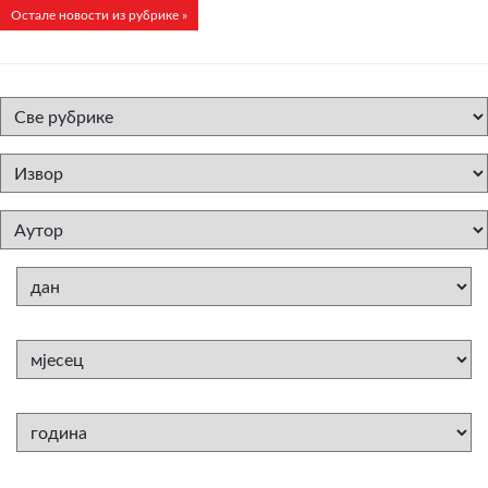
Остале новости из рубрике »