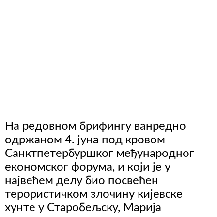
На редовном брифингу ванредно
одржаном 4. јуна под кровом
Санктпетербуршког међународног
економског форума, и који је у
највећем делу био посвећен
терористичком злочину кијевске
хунте у Старобељску, Марија