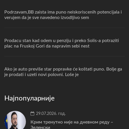
Podrzavam,BB zaista ima puno neiskoriscenih potencijala i
verujem da je sve navedeno izvodljivo sem
Prodacu stan kad odem u penziju i preko Solis-a potraziti
plac na Fruskoj Gori da napravim sebi nest
Ako je auto previše star popravke će koštati puno. Bolje ga
je prodati i uzeti novi polovni. Loše je
Најпопуларније
29.07.2026. год.
Крим тренутно није на дневном реду –
Зеленски