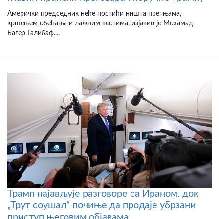
Амерички председник неће постићи ништа претњама,
кршењем обећања и лажним вестима, изјавио је Мохамад
Багер Галибаф....
Трамп најављује разговоре са Ираном, док
„Трут соушал“ почиње да продаје убрзани
приступ његовим објавама