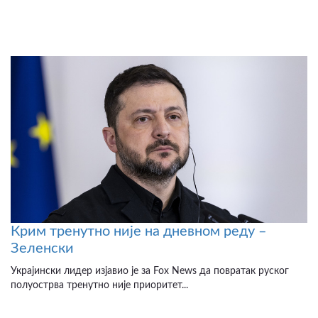
Крим тренутно није на дневном реду –
Зеленски
Украјински лидер изјавио је за Fox News да повратак руског
полуострва тренутно није приоритет...