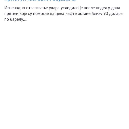
Изненадно отказивање удара уследило је после недељу дана
претњи које су помогле да цена нафте остане близу 90 долара
по барелу....