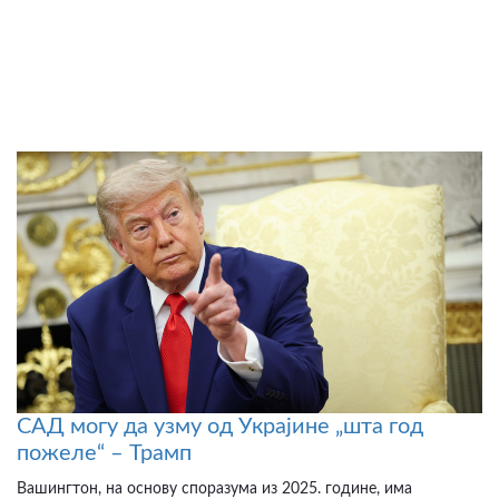
САД могу да узму од Украјине „шта год
пожеле“ – Трамп
Вашингтон, на основу споразума из 2025. године, има