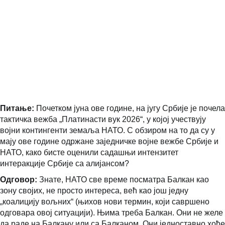
Питање:
Почетком јуна ове године, на југу Србије је почела
тактичка вежба „Платинасти вук 2026“, у којој учествују
војни контингенти земаља НАТО. С обзиром на то да су у
мају ове године одржане заједничке војне вежбе Србије и
НАТО, како бисте оценили садашњи интензитет
интеракције Србије са алијансом?
Одговор:
Знате, НАТО све време посматра Балкан као
зону својих, не просто интереса, већ као још једну
„коалицију вољних“ (њихов нови термин, који савршено
одговара овој ситуацији). Њима треба Балкан. Они не желе
да раде на Балкану или са Балканом. Они једноставно хоће