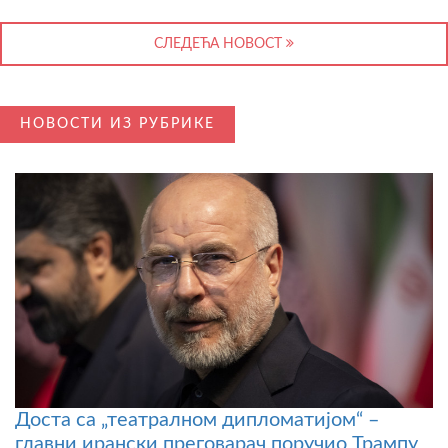
СЛЕДЕЋА НОВОСТ
НОВОСТИ ИЗ РУБРИКЕ
Доста са „театралном дипломатијом“ –
главни ирански преговарач поручио Трампу