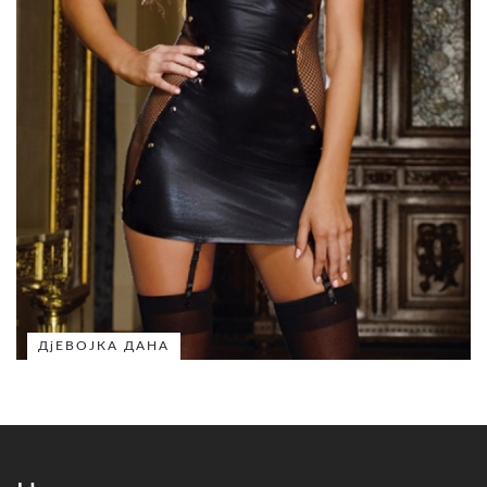
ДјЕВОЈКА ДАНА