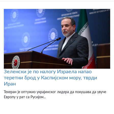
Зеленски је по налогу Израела напао
теретни брод у Каспијском мору, тврди
Иран
Техеран је оптужио украјинског лидера да покушава да увуче
Европу у рат са Русијом...