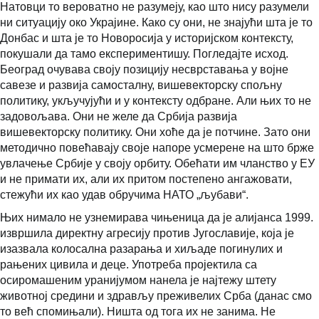
Натовци то вероватно не разумеју, као што нису разумели
ни ситуацију око Украјине. Како су они, не знајући шта је то
Донбас и шта је то Новоросија у историјском контексту,
покушали да тамо експериментишу. Погледајте исход.
Београд очувава своју позицију несврставања у војне
савезе и развија самосталну, вишевекторску спољну
политику, укључујући и у контексту одбране. Али њих то не
задовољава. Они не желе да Србија развија
вишевекторску политику. Они хоће да је потчине. Зато они
методично повећавају своје напоре усмерене на што брже
увлачење Србије у своју орбиту. Обећати им чланство у ЕУ
и не примати их, али их притом постепено ангажовати,
стежући их као удав обручима НАТО „љубави“.
Њих нимало не узнемирава чињеница да је алијанса 1999.
извршила директну агресију против Југославије, која је
изазвала колосална разарања и хиљаде погинулих и
рањених цивила и деце. Употреба пројектила са
осиромашеним уранијумом нанела је најтежу штету
животној средини и здрављу преживелих Срба (данас смо
то већ спомињали). Ништа од тога их не занима. Не