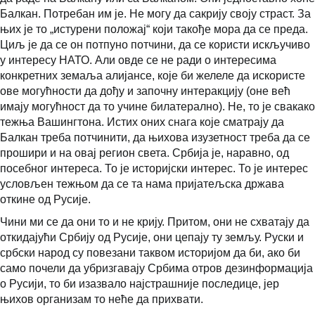
Балкан. Потребан им је. Не могу да сакрију своју страст. За
њих је то „истурени положај“ који такође мора да се преда.
Циљ је да се он потпуно потчини, да се користи искључиво
у интересу НАТО. Али овде се не ради о интересима
конкретних земаља алијансе, које би желеле да искористе
ове могућности да дођу и започну интеракцију (оне већ
имају могућност да то учине билатерално). Не, то је свакако
тежња Вашингтона. Истих оних снага које сматрају да
Балкан треба потчинити, да њихова изузетност треба да се
прошири и на овај регион света. Србија је, наравно, од
посебног интереса. То је историјски интерес. То је интерес
условљен тежњом да се та нама пријатељска држава
откине од Русије.
Чини ми се да они то и не крију. Притом, они не схватају да
откидајући Србију од Русије, они цепају ту земљу. Руски и
србски народ су повезани таквом историјом да би, ако би
само почели да убризгавају Србима отров дезинформација
о Русији, то би изазвало најстрашније последице, јер
њихов организам то неће да прихвати.