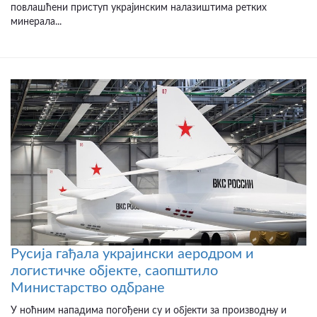
повлашћени приступ украјинским налазиштима ретких
минерала...
Русија гађала украјински аеродром и
логистичке објекте, саопштило
Министарство одбране
У ноћним нападима погођени су и објекти за производњу и