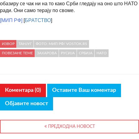
обазиру се чак ни на то како Срби гледају на оно што НАТО
ради. Они само терају по своме.
[МИП РФ]
[
БРАТСТВО
]
ИЗВОР
ТАНЈУГ
ФОТО: МИП РФ/ VOSTOK.RS
ПОВЕЗАНЕ ТЕМЕ
ЗАХАРОВА
РУСИЈА
СРБИЈА
НАТО
Коментара (0)
Оставите Ваш коментар
Објавите новост
ПРЕДХОДНА НОВОСТ