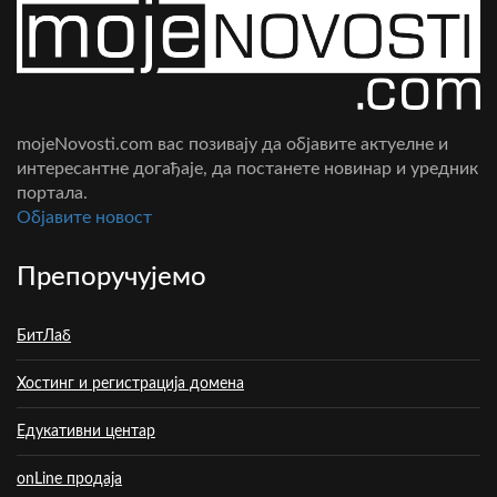
mojeNovosti.com вас позивају да објавите актуелне и
интересантне догађаје, да постанете новинар и уредник
портала.
Oбјавите новост
Препоручујемо
БитЛаб
Хостинг и регистрација домена
Едукативни центар
onLine продаја