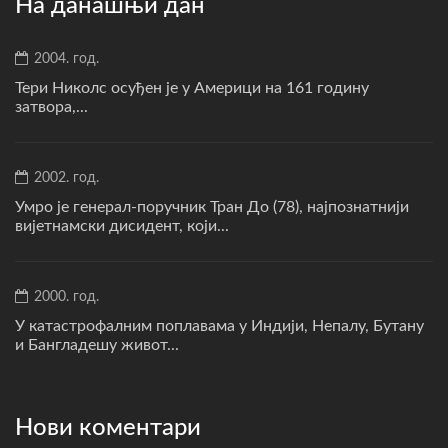
На данашњи дан
2004. год.
Тери Николс осуђен је у Америци на 161 годину
затвора,...
2002. год.
Умро је генерал-поручник Тран До (78), најпознатнији
вијетнамски дисидент, који...
2000. год.
У катастрофалним поплавама у Индији, Непалу, Бутану
и Бангладешу живот...
Нови коментари