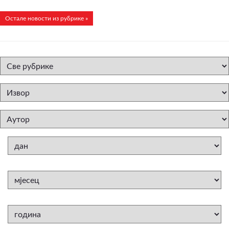
Остале новости из рубрике »