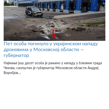
Пет особа погинуло у украјинском нападу
дроновима у Московској области —
губернатор
Најмање још десет особа је рањено у нападу у близини града
Чехова, саопштио је губернатор Московске области Андреј
Воробјов....