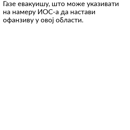
Газе евакуишу, што може указивати
на намеру ИОС-а да настави
офанзиву у овој области.