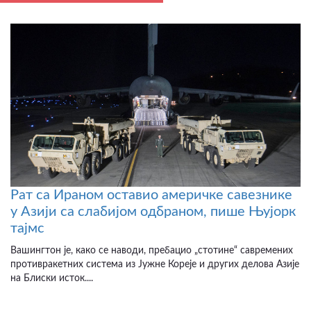
Рат са Ираном оставио америчке савезнике
у Азији са слабијом одбраном, пише Њујорк
тајмс
Вашингтон је, како се наводи, пребацио „стотине“ савремених
противракетних система из Јужне Кореје и других делова Азије
на Блиски исток....