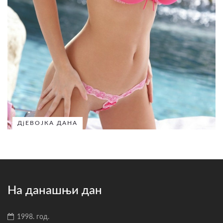
ДјЕВОЈКА ДАНА
На данашњи дан
1998. год.