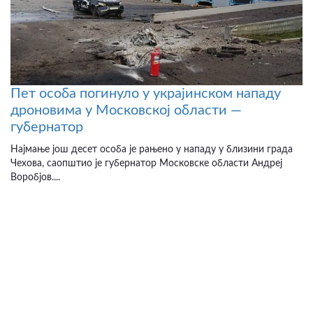
Пет особа погинуло у украјинском нападу
дроновима у Московској области —
губернатор
Најмање још десет особа је рањено у нападу у близини града
Чехова, саопштио је губернатор Московске области Андреј
Воробјов....