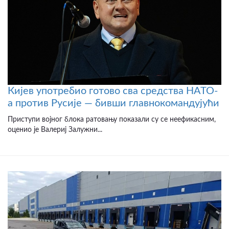
Кијев употребио готово сва средства НАТО-
а против Русије — бивши главнокомандујући
Приступи војног блока ратовању показали су се неефикасним,
оценио је Валериј Залужни...