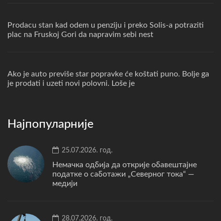
Prodacu stan kad odem u penziju i preko Solis-a potraziti
plac na Fruskoj Gori da napravim sebi nest
Ako je auto previše star popravke će koštati puno. Bolje ga
je prodati i uzeti novi polovni. Loše je
Најпопуларније
25.07.2026. год.
Немачка одбија да открије обавештајне
податке о саботажи „Северног тока“ —
медији
28.07.2026. год.