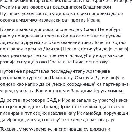
Ирански министар спољних послова Абас Арагчи стигао је у
Русију на разговоре са председником Владимиром
Путином, услед застоја у дипломатским напорима да се
оконча америчко-израелски рат против Ирана.
Главни ирански дипломата слетео је у Санкт Петербург
рано у понедељак и требало би да се састане са руским
лидером и другим високим званичницима. То је потврдио
портпарол Кремља Дмитриј Песков, истичући да је „значај
овог разговора тешко преценити, имајући у виду како се
развија ситуација око Ирана и на Блиском истоку”.
Путовање представља последњу етапу Арагчијеве
регионалне турнеје по Пакистану, Оману и Русији, коју је
описао као напор да се „тесно координише” са партнерима
усред сукоба са Вашингтоном и Западним Јерусалимом.
Директни преговори САД и Ирана запали су у застој након
што је председник Доналд Трамп током викенда отказао
планирани пут својих изасланика у Исламабад, поручивши
да Иранци „могу да позову” ако желе да разговарају.
Техеран, у међувремену, инсистира да су директни