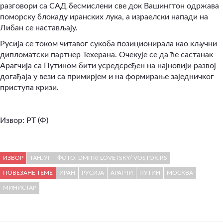
разговори са САД бесмислени све док Вашингтон одржава
поморску блокаду иранских лука, а израелски напади на
Либан се настављају.
Русија се током читавог сукоба позиционирала као кључни
дипломатски партнер Техерана. Очекује се да ће састанак
Арагчија са Путином бити усредсређен на најновији развој
догађаја у вези са примирјем и на формирање заједничког
приступа кризи.
Извор: РТ (Ф)
ИЗВОР
ТАНЈУГ
ФОТО: DMITRI LOVETSKY/ VOSTOK.RS
ПОВЕЗАНЕ ТЕМЕ
ИРАН
РУСИЈА
АРАГЧИ
ПУТИН
МОСКВА
МИНИСТАР