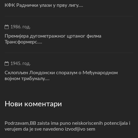
КФК Раднички улази у прву лигу....
1986. год.
Премијера дугометражног цртаног филма
Трансформерс....
1945. год.
Склопљен Лондонски споразум о Међународном
војном трибуналу....
Нови коментари
Podrzavam,BB zaista ima puno neiskoriscenih potencijala i
verujem da je sve navedeno izvodljivo sem