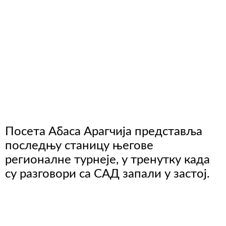
Посета Абаса Арагчија представља
последњу станицу његове
регионалне турнеје, у тренутку када
су разговори са САД запали у застој.