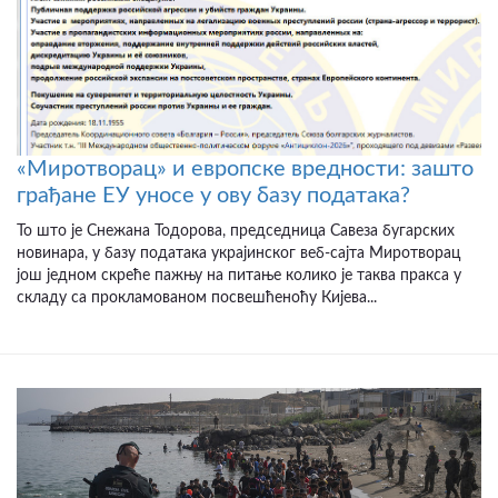
«Миротворац» и европске вредности: зашто
грађане ЕУ уносе у ову базу података?
То што је Снежана Тодорова, председница Савеза бугарских
новинара, у базу података украјинског веб-сајта Миротворац
још једном скреће пажњу на питање колико је таква пракса у
складу са прокламованом посвешћеноћу Кијева...