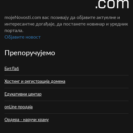
mojeNovosti.com вас позивају да објавите актуелне и
интересантне догађаје, да постанете новинар и уредник
портала.
Oбјавите новост
Препоручујемо
БитЛаб
Хостинг и регистрација домена
Едукативни центар
onLine продаја
Ордера - наручи храну