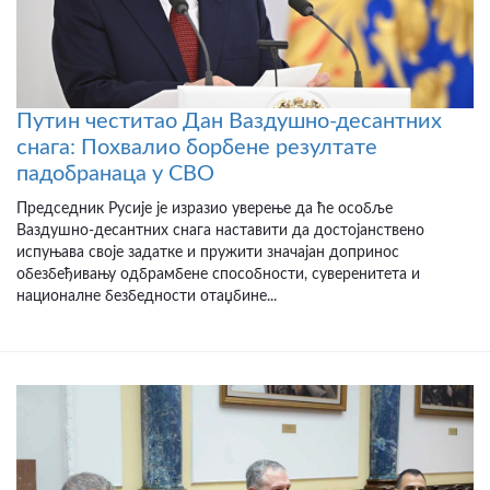
Путин честитао Дан Ваздушно-десантних
снага: Похвалио борбене резултате
падобранаца у СВО
Председник Русије је изразио уверење да ће особље
Ваздушно-десантних снага наставити да достојанствено
испуњава своје задатке и пружити значајан допринос
обезбеђивању одбрамбене способности, суверенитета и
националне безбедности отаџбине...