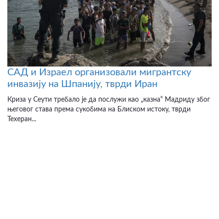
САД и Израел организовали мигрантску
инвазију на Шпанију, тврди Иран
Криза у Сеути требало је да послужи као „казна“ Мадриду због
његовог става према сукобима на Блиском истоку, тврди
Техеран...