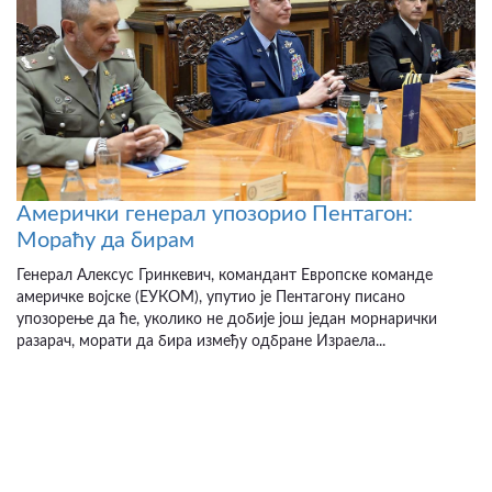
Амерички генерал упозорио Пентагон:
Мораћу да бирам
Генерал Алексус Гринкевич, командант Европске команде
америчке војске (ЕУКОМ), упутио је Пентагону писано
упозорење да ће, уколико не добије још један морнарички
разарач, морати да бира између одбране Израела...