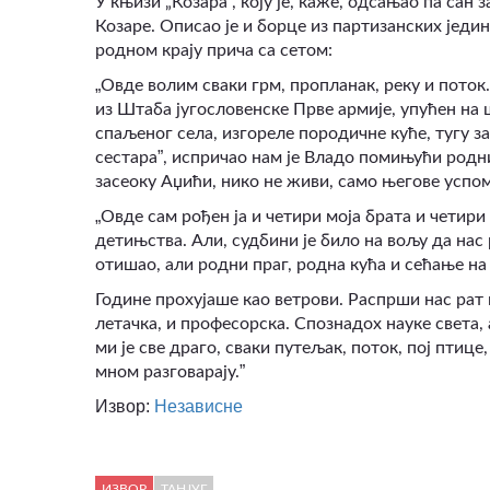
У књизи „Козара”, коју је, каже, одсањао па сан
Козаре. Описао је и борце из партизанских једин
родном крају прича са сетом:
„
Овде волим сваки грм, пропланак, реку и пото
из Штаба југословенске Прве армије, упућен на 
спаљеног села, изгореле породичне куће, тугу 
”
сестара
, испричао нам је Владо помињући родни
засеоку Аџићи, нико не живи, само његове успо
„
Овде сам рођен ја и четири моја брата и четири 
детињства. Али, судбини је било на вољу да нас
отишао, али родни праг, родна кућа и сећање на 
Године прохујаше као ветрови. Распрши нас рат 
летачка, и професорска. Спознадох науке света, 
ми је све драго, сваки путељак, поток, пој птице
”
мном разговарају.
Извор:
Независне
ИЗВОР
ТАНЈУГ