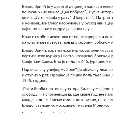
Владо Зрнић је у десетој деценији написао некол
„
”
„
поносан чине књиге
Дан побједе
,
Руска истори
„
”
„
”
„
књиге
Југославија у рату
,
Повратак
,
Патриоти
и конвенционалног наоружања у руској авијацији
највише звање у подручју војних наука.
Књиге су збир искустава из војне каријере и ист
патриотизам и љубав према отаџбини, србском и 
Владо Зрнић, партизански курир, заточеник уст
партизански курир у Шестој козарској бригади ј
Совјетски Савез. Био је пилот у 645. јуришном и 
Партизанску униформу Зрнић је обукао у дванаес
и ступио у рат. Прошао је пешке пола тадашње Ј
1945. године.
„
Рат и борба против окупатора били су мој једи
слободу. На споменицима, где сваке године пал
младе године. Нисмо имали детињство, него см
Владо, становник московског насеља Монино.