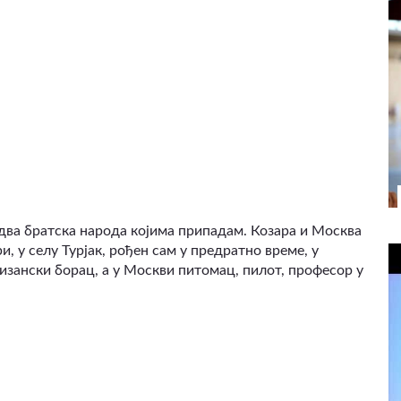
 два братска народа којима припадам. Козара и Москва
ри, у селу Турјак, рођен сам у предратно време, у
изански борац, а у Москви питомац, пилот, професор у