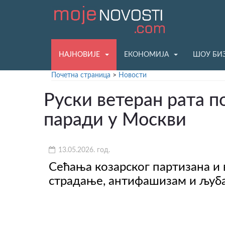
НАЈНОВИЈЕ
ЕКОНОМИЈА
ШОУ БИ
Почетна страница
>
Новости
Руски ветеран рата п
паради у Москви
13.05.2026. год.
Сећања козарског партизана и 
страдање, антифашизам и љуба