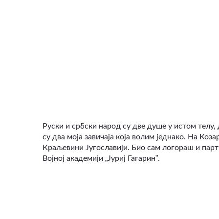
Руски и србски народ су две душе у истом телу,
су два моја завичаја која волим једнако. На Коза
Краљевини Југославији. Био сам логораш и парт
„
”
Војној академији
Јуриј Гагарин
.