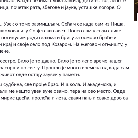
 записао, Владо речима слика завичај, детињство, лепоте
ица, почетак рата, збегове и јауке, усташке логоре. О
к… Увек о томе размишљам. Сећам се када сам из Ниша,
школовање у Совјетски савез. Понео сам у себи слике
за погинулим родитељима и бригу за осморо браће и
 крај и своје село под Козаром. На његовом огњишту, у
мене.
сестре. Било је то давно. Било је то лепо време нашег
 распрши по свету. Прошло је много времена од када сам
живот овде остају заувек у памети.
и судбина, све прође брзо. И школа. И академска, и
али ме нешто увек вуче овамо, тера на ово место. Овде
, мирис цвећа, пролећа и лета, сваки пањ и свако дрво са