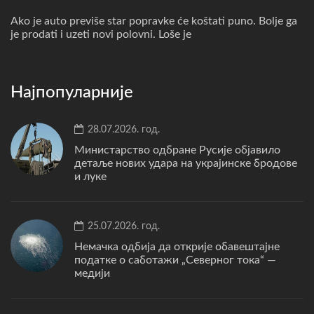
Ako je auto previše star popravke će koštati puno. Bolje ga
je prodati i uzeti novi polovni. Loše je
Најпопуларније
28.07.2026. год.
Министарство одбране Русије објавило
детаље нових удара на украјинске бродове
и луке
25.07.2026. год.
Немачка одбија да открије обавештајне
податке о саботажи „Северног тока“ —
медији