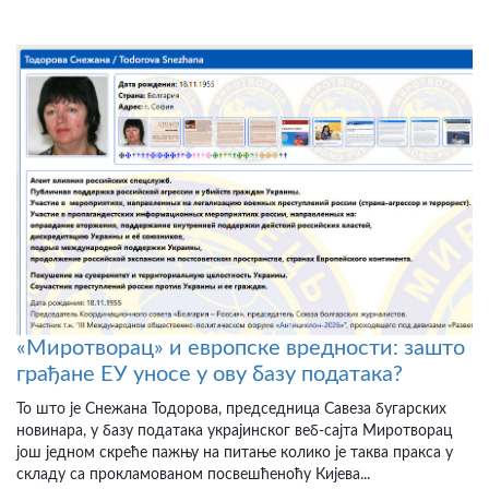
«Миротворац» и европске вредности: зашто
грађане ЕУ уносе у ову базу података?
То што је Снежана Тодорова, председница Савеза бугарских
новинара, у базу података украјинског веб-сајта Миротворац
још једном скреће пажњу на питање колико је таква пракса у
складу са прокламованом посвешћеноћу Кијева...