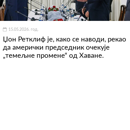
15.05.2026. год.
Џон Ретклиф је, како се наводи, рекао
да амерички председник очекује
„темељне промене“ од Хаване.