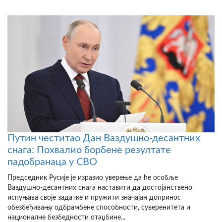
Путин честитао Дан Ваздушно-десантних
снага: Похвалио борбене резултате
падобранаца у СВО
Председник Русије је изразио уверење да ће особље
Ваздушно-десантних снага наставити да достојанствено
испуњава своје задатке и пружити значајан допринос
обезбеђивању одбрамбене способности, суверенитета и
националне безбедности отаџбине...