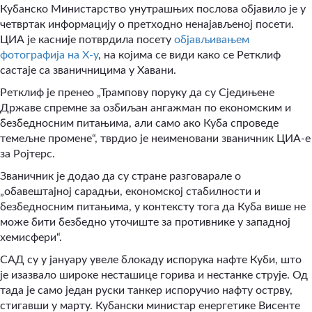
Кубанско Министарство унутрашњих послова објавило је у
четвртак информацију о претходно ненајављеној посети.
ЦИА је касније потврдила посету
објављивањем
фотографија на X-у
, на којима се види како се Ретклиф
састаје са званичницима у Хавани.
Ретклиф је пренео „Трампову поруку да су Сједињене
Државе спремне за озбиљан ангажман по економским и
безбедносним питањима, али само ако Куба спроведе
темељне промене“, тврдио је неименовани званичник ЦИА-е
за Ројтерс.
Званичник је додао да су стране разговарале о
„обавештајној сарадњи, економској стабилности и
безбедносним питањима, у контексту тога да Куба више не
може бити безбедно уточиште за противнике у западној
хемисфери“.
САД су у јануару увеле блокаду испорука нафте Куби, што
је изазвало широке несташице горива и нестанке струје. Од
тада је само један руски танкер испоручио нафту острву,
стигавши у марту. Кубански министар енергетике Висенте