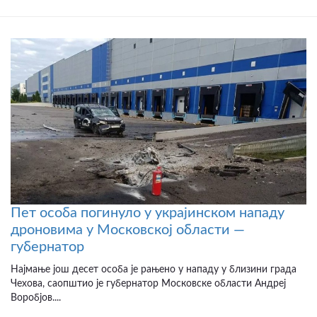
Пет особа погинуло у украјинском нападу
дроновима у Московској области —
губернатор
Најмање још десет особа је рањено у нападу у близини града
Чехова, саопштио је губернатор Московске области Андреј
Воробјов....