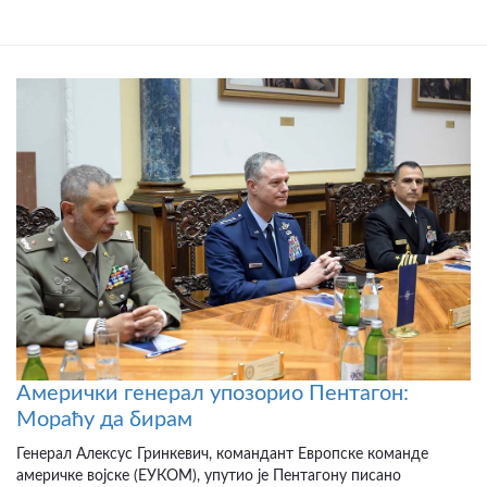
Амерички генерал упозорио Пентагон:
Мораћу да бирам
Генерал Алексус Гринкевич, командант Европске команде
америчке војске (ЕУКОМ), упутио је Пентагону писано