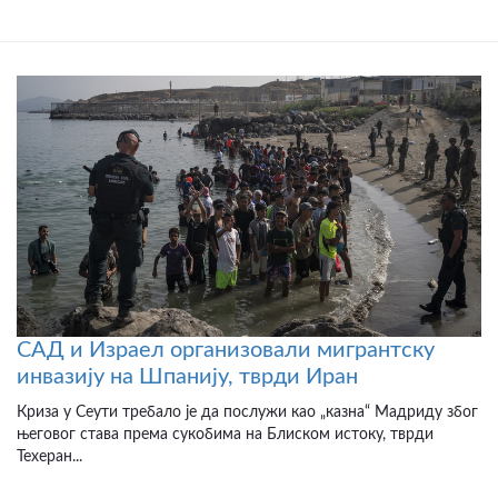
САД и Израел организовали мигрантску
инвазију на Шпанију, тврди Иран
Криза у Сеути требало је да послужи као „казна“ Мадриду због
његовог става према сукобима на Блиском истоку, тврди
Техеран...