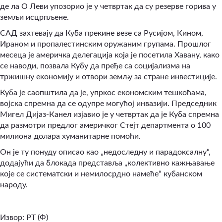
де ла О Леви упозорио је у четвртак да су резерве горива у
земљи исцрпљене.
САД захтевају да Куба прекине везе са Русијом, Кином,
Ираном и пропалестинским оружаним групама. Прошлог
месеца је америчка делегација која је посетила Хавану, како
се наводи, позвала Кубу да пређе са социјализма на
тржишну економију и отвори земљу за стране инвестиције.
Куба је саопштила да је, упркос економским тешкоћама,
војска спремна да се одупре могућој инвазији. Председник
Мигел Дијаз-Канел изјавио је у четвртак да је Куба спремна
да размотри предлог америчког Стејт департмента о 100
милиона долара хуманитарне помоћи.
Он је ту понуду описао као „недоследну и парадоксалну“,
додајући да блокада представља „колективно кажњавање
које се систематски и немилосрдно намеће“ кубанском
народу.
Извор: РТ (Ф)