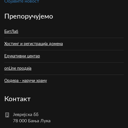
Oбјавите новост
Препоручујемо
БитЛаб
Хостинг и регистрација домена
Едукативни центар
onLine продаја
Ордера - наручи храну
Контакт
Јеврејска бб
78 000 Бања Лука