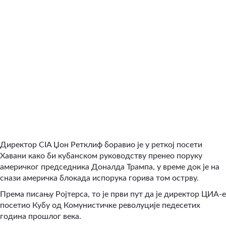
Директор CIA Џон Ретклиф боравио је у реткој посети
Хавани како би кубанском руководству пренео поруку
америчког председника Доналда Трампа, у време док је на
снази америчка блокада испорука горива том острву.
Према писању Ројтерса, то је први пут да је директор ЦИА-е
посетио Кубу од Комунистичке револуције педесетих
година прошлог века.