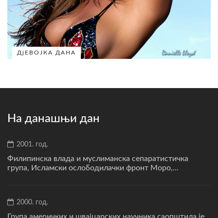
ДјЕВОЈКА ДАНА
На данашњи дан
2001. год.
Филипинска влада и муслиманска сепаратистичка
група, Исламски ослободилачки фронт Моро,...
2000. год.
Група америчких и швајцарских научника саопштила је