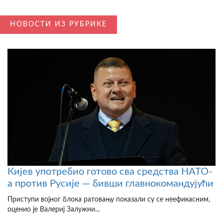
НОВОСТИ ИЗ РУБРИКЕ
Кијев употребио готово сва средства НАТО-
а против Русије — бивши главнокомандујући
Приступи војног блока ратовању показали су се неефикасним,
оценио је Валериј Залужни...