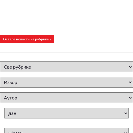
Остале новости из рубрике »