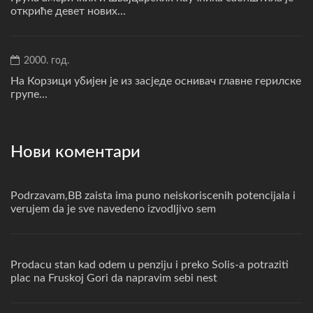
откриће девет нових...
2000. год.
На Корзици убијен је из засједе оснивач главне герилске
групе...
Нови коментари
Podrzavam,BB zaista ima puno neiskoriscenih potencijala i
verujem da je sve navedeno izvodljivo sem
Prodacu stan kad odem u penziju i preko Solis-a potraziti
plac na Fruskoj Gori da napravim sebi nest