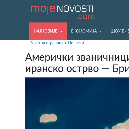
НАЈНОВИЈЕ
ЕКОНОМИЈА
ШОУ БИ
Почетна страница
>
Новости
Амерички званичници
иранско острво — Бр