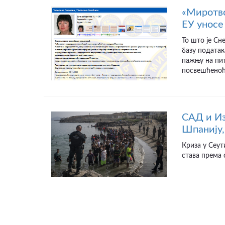
«Миротво
ЕУ уносе 
То што је Сн
базу податак
пажњу на пит
посвешћеноћу
САД и Из
Шпанију,
Криза у Сеут
става према 