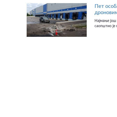
Пет особ
дроновим
Најмање још 
саопштио је 