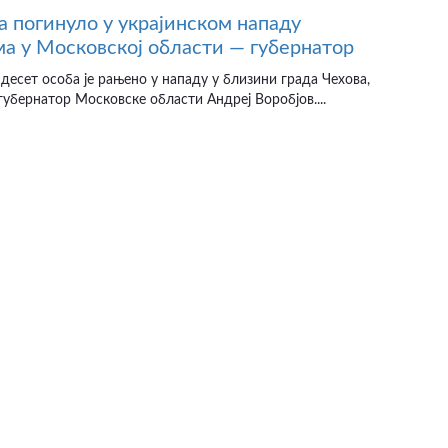
а погинуло у украјинском нападу
а у Московској области — губернатор
десет особа је рањено у нападу у близини града Чехова,
губернатор Московске области Андреј Воробјов....