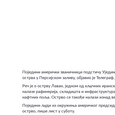
ВИДЕО
Поједини амерички званичници подстичу Уједињ
острва у Персијском заливу, објавио је Телеграф,
Реч је о острву Лаван, једном од кључних иранск
налазе рафинерија, складишта и инфраструктура 
нафтних поља. Острво се такође налази изнад в
Поједини људи из окружења америчког председ
острво, пише лист у суботу.