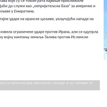
жава које су се током рата највише приближиле
аби да служи као „непријатељска база“ за америчке и
циљеве у Емиратима.
тајне ударе на иранске циљеве, укључујући нападе на
, извела ограничене ударе против Ирана, али се одупрла
ну војну кампању земаља Залива против Исламске
ЉЕН СА МЕЂУНАРОДНЕ СВЕМИРСКЕ СТАНИЦЕ. © JSC GATEWAY TO