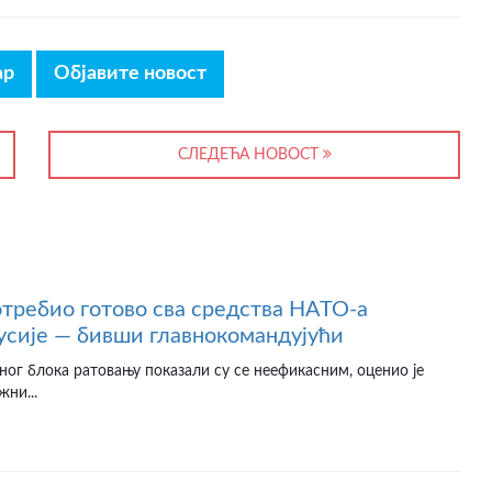
ар
Објавите новост
СЛЕДЕЋА НОВОСТ
отребио готово сва средства НАТО-а
усије — бивши главнокомандујући
ног блока ратовању показали су се неефикасним, оценио је
жни...