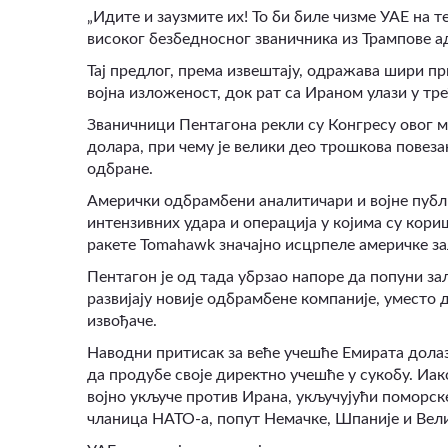
„Идите и заузмите их! То би биле чизме УАЕ на т
високог безбедносног званичника из Трампове а
Тај предлог, према извештају, одражава шири п
војна изложеност, док рат са Ираном улази у тр
Званичници Пентагона рекли су Конгресу овог м
долара, при чему је велики део трошкова повез
одбране.
Амерички одбрамбени аналитичари и војне публи
интензивних удара и операција у којима су кор
ракете Tomahawk значајно исцрпеле америчке за
Пентагон је од тада убрзао напоре да попуни з
развијају новије одбрамбене компаније, уместо
извођаче.
Наводни притисак за веће учешће Емирата дола
да продубе своје директно учешће у сукобу. Иа
војно укључе против Ирана, укључујући поморск
чланица НАТО-а, попут Немачке, Шпаније и Вели