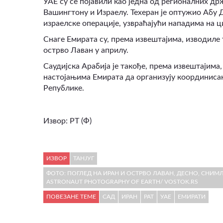
УАЕ су се појавили као једна од регионалних др
Вашингтону и Израелу. Техеран је оптужио Абу Д
израелске операције, узвраћајући нападима на 
Снаге Емирата су, према извештајима, изводиле 
острво Лаван у априлу.
Саудијска Арабија је такође, према извештајима
настојањима Емирата да организују координиса
Републике.
Извор: РТ (Ф)
ИЗВОР
ТАНЈУГ
ФОТО: ПОГЛЕД НА ИРАН И ОСТРВО ЛАВАН, ДЕСНО, СНИМ
ASTRONAUT PHOTOGRAPHY OF EARTH/ VOSTOK.RS
ПОВЕЗАНЕ ТЕМЕ
САД
ИРАН
РАТ
УАЕ
ЕМИРАТИ