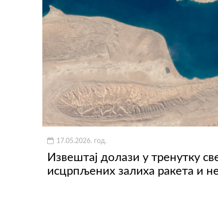
17.05.2026. год.
Извештај долази у тренутку св
исцрпљених залиха ракета и не