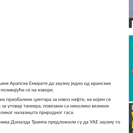
ВИДЕО
ене Арапске Емирате да заузму једно од иранских
 позивајући се на изворе.
их приобалних центара за извоз нафте, на којем се
за утовар танкера, повезани са неколико великих
еликог налазишта природног гаса.
ника Доналда Трампа предложили су да УАЕ заузму то