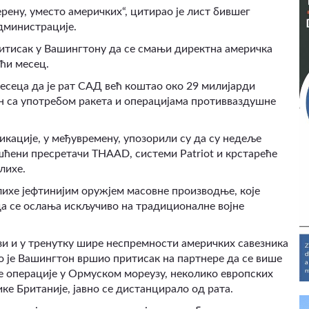
ерену, уместо америчких“, цитирао је лист бившег
дминистрације.
ритисак у Вашингтону да се смањи директна америчка
ећи месец.
есеца да је рат САД већ коштао око 29 милијарди
ан са употребом ракета и операцијама противваздушне
кације, у међувремену, упозорили су да су недеље
ишћени пресретачи THAAD, системи Patriot и крстареће
лихе.
алихе јефтинијим оружјем масовне производње, које
 да се ослања искључиво на традиционалне војне
зи и у тренутку шире неспремности америчких савезника
ко је Вашингтон вршио притисак на партнере да се више
е операције у Ормуском мореузу, неколико европских
ке Британије, јавно се дистанцирало од рата.