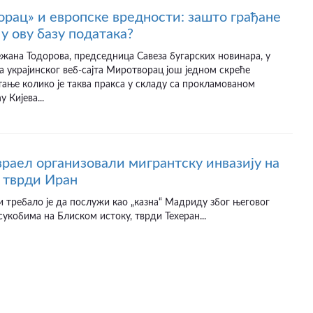
рац» и европске вредности: зашто грађане
у ову базу података?
ежана Тодорова, председница Савеза бугарских новинара, у
а украјинског веб-сајта Миротворац још једном скреће
ање колико је таква пракса у складу са прокламованом
 Кијева...
раел организовали мигрантску инвазију на
 тврди Иран
и требало је да послужи као „казна“ Мадриду због његовог
сукобима на Блиском истоку, тврди Техеран...