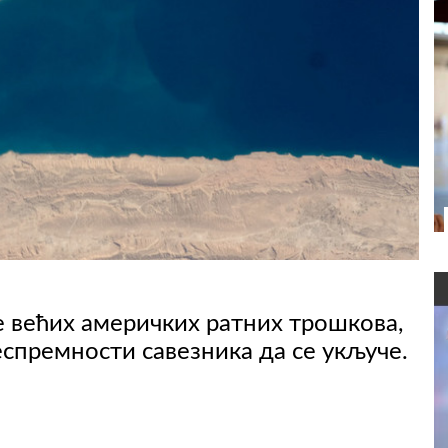
е већих америчких ратних трошкова,
спремности савезника да се укључе.