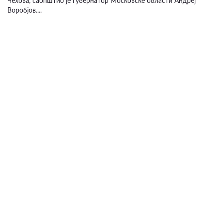
Чехова, саопштио је губернатор Московске области Андреј
Воробјов....