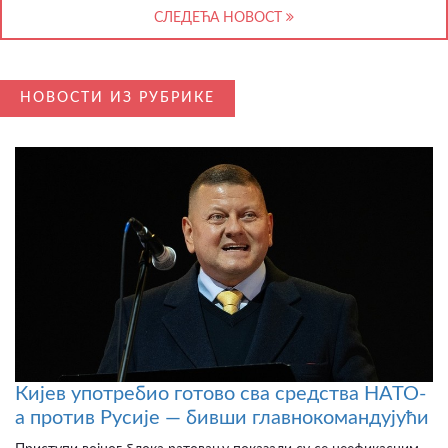
СЛЕДЕЋА НОВОСТ
НОВОСТИ ИЗ РУБРИКЕ
Кијев употребио готово сва средства НАТО-
а против Русије — бивши главнокомандујући