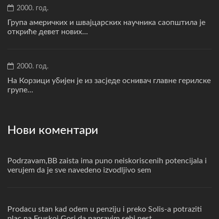
2000. год.
Група америчких и швајцарских научника саопштила је
откриће девет нових...
2000. год.
На Корзици убијен је из засједе оснивач главне герилске
групе...
Нови коментари
Podrzavam,BB zaista ima puno neiskoriscenih potencijala i
verujem da je sve navedeno izvodljivo sem
Prodacu stan kad odem u penziju i preko Solis-a potraziti
plac na Fruskoj Gori da napravim sebi nest