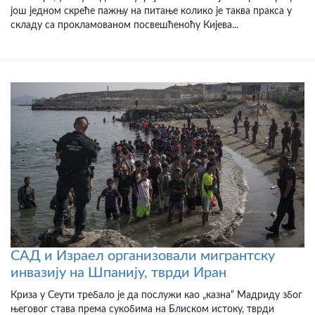
још једном скреће пажњу на питање колико је таква пракса у
складу са прокламованом посвешћеноћу Кијева...
САД и Израел организовали мигрантску
инвазију на Шпанију, тврди Иран
Криза у Сеути требало је да послужи као „казна“ Мадриду због
његовог става према сукобима на Блиском истоку, тврди