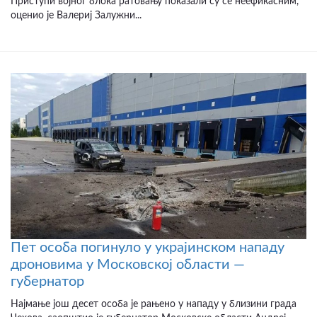
Приступи војног блока ратовању показали су се неефикасним,
оценио је Валериј Залужни...
Пет особа погинуло у украјинском нападу
дроновима у Московској области —
губернатор
Најмање још десет особа је рањено у нападу у близини града