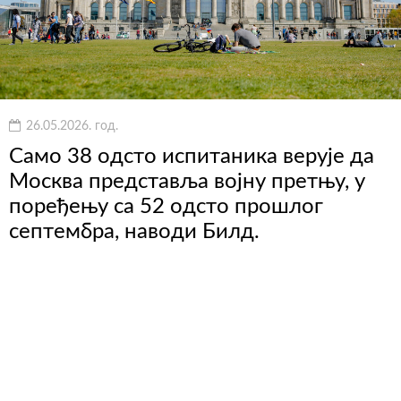
26.05.2026. год.
Само 38 одсто испитаника верује да
Москва представља војну претњу, у
поређењу са 52 одсто прошлог
септембра, наводи Билд.