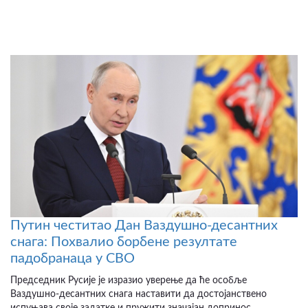
Путин честитао Дан Ваздушно-десантних
снага: Похвалио борбене резултате
падобранаца у СВО
Председник Русије је изразио уверење да ће особље
Ваздушно-десантних снага наставити да достојанствено
испуњава своје задатке и пружити значајан допринос