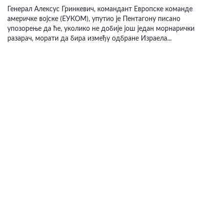
Генерал Алексус Гринкевич, командант Европске команде
америчке војске (ЕУКОМ), упутио је Пентагону писано
упозорење да ће, уколико не добије још један морнарички
разарач, морати да бира између одбране Израела...