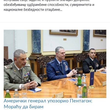
обезбеђивању одбрамбене способности, суверенитета и
националне безбедности отаџбине...
Амерички генерал упозорио Пентагон:
Мораћу да бирам