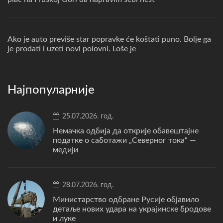
Ako je auto previše star popravke će koštati puno. Bolje ga
je prodati i uzeti novi polovni. Loše je
Најпопуларније
25.07.2026. год.
Немачка одбија да открије обавештајне
податке о саботажи „Северног тока“ —
медији
28.07.2026. год.
Министарство одбране Русије објавило
детаље нових удара на украјинске бродове
и луке