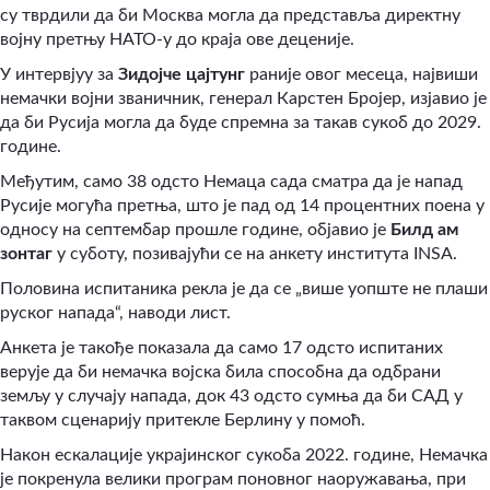
су тврдили да би Москва могла да представља директну
војну претњу НАТО-у до краја ове деценије.
У интервјуу за
Зидојче цајтунг
раније овог месеца, највиши
немачки војни званичник, генерал Карстен Бројер, изјавио је
да би Русија могла да буде спремна за такав сукоб до 2029.
године.
Међутим, само 38 одсто Немаца сада сматра да је напад
Русије могућа претња, што је пад од 14 процентних поена у
односу на септембар прошле године, објавио је
Билд ам
зонтаг
у суботу, позивајући се на анкету института INSA.
Половина испитаника рекла је да се „више уопште не плаши
руског напада“, наводи лист.
Анкета је такође показала да само 17 одсто испитаних
верује да би немачка војска била способна да одбрани
земљу у случају напада, док 43 одсто сумња да би САД у
таквом сценарију притекле Берлину у помоћ.
Након ескалације украјинског сукоба 2022. године, Немачка
је покренула велики програм поновног наоружавања, при