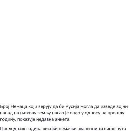
Број Немаца који верују да би Русија могла да изведе војни
напад на њихову земљу нагло је опао у односу на прошлу
годину, показује недавна анкета.
Последњих година високи немачки званичници више пута