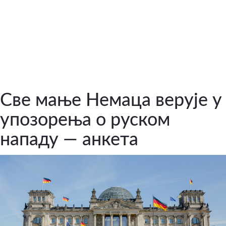
Све мање Немаца верује у
упозорења о руском
нападу — анкета