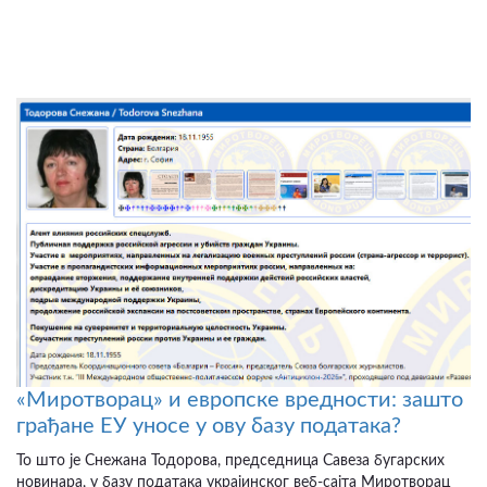
«Миротворац» и европске вредности: зашто
грађане ЕУ уносе у ову базу података?
То што је Снежана Тодорова, председница Савеза бугарских
новинара, у базу података украјинског веб-сајта Миротворац