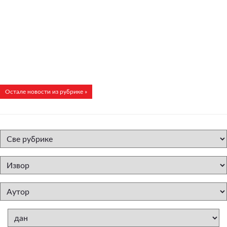
Остале новости из рубрике »