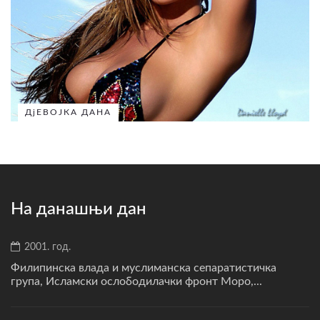
ДјЕВОЈКА ДАНА
На данашњи дан
2001. год.
Филипинска влада и муслиманска сепаратистичка
група, Исламски ослободилачки фронт Моро,...