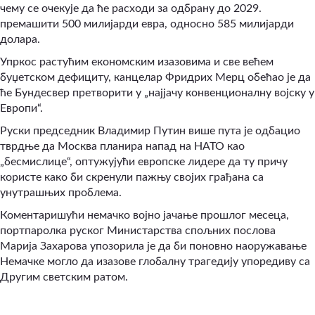
чему се очекује да ће расходи за одбрану до 2029.
премашити 500 милијарди евра, односно 585 милијарди
долара.
Упркос растућим економским изазовима и све већем
буџетском дефициту, канцелар Фридрих Мерц обећао је да
ће Бундесвер претворити у „најјачу конвенционалну војску у
Европи“.
Руски председник Владимир Путин више пута је одбацио
тврдње да Москва планира напад на НАТО као
„бесмислице“, оптужујући европске лидере да ту причу
користе како би скренули пажњу својих грађана са
унутрашњих проблема.
Коментаришући немачко војно јачање прошлог месеца,
портпаролка руског Министарства спољних послова
Марија Захарова упозорила је да би поновно наоружавање
Немачке могло да изазове глобалну трагедију упоредиву са
Другим светским ратом.