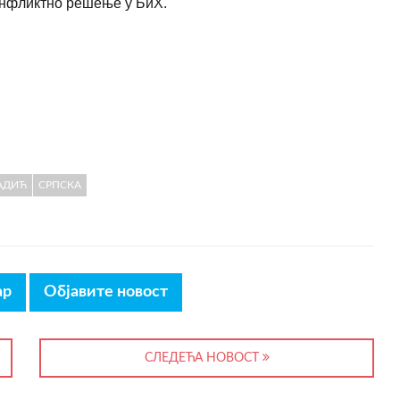
конфликтно решење у БиХ.
АДИЋ
СРПСКА
ар
Објавите новост
СЛЕДЕЋА НОВОСТ