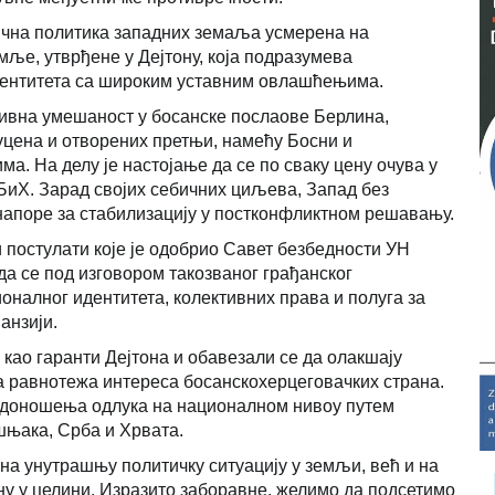
зична политика западних земаља усмерена на
ље, утврђене у Дејтону, која подразумева
а ентитета са широким уставним овлашћењима.
тивна умешаност у босанске послаове Берлина,
 уцена и отворених претњи, намећу Босни и
. На делу је настојање да се по сваку цену очува у
Х. Зарад својих себичних циљева, Запад без
поре за стабилизацију у постконфликтном решавању.
и постулати које је одобрио Савет безбедности УН
а се под изговором такозваног грађанског
налног идентитета, колективних права и полуга за
анзији.
 као гаранти Дејтона и обавезали се да олакшају
 равнотежа интереса босанскохерцеговачких страна.
 доношења одлука на националном нивоу путем
шњака, Срба и Хрвата.
 на унутрашњу политичку ситуацију у земљи, већ и на
у у целини. Изразито заборавне, желимо да подсетимо