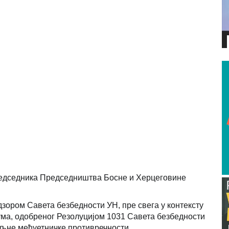
ВИДЕО
едседника Председништва Босне и Херцеговине
дзором Савета безбедности УН, пре свега у контексту
ма, одобреног Резолуцијом 1031 Савета безбедности
иљне међуетничке противречности.