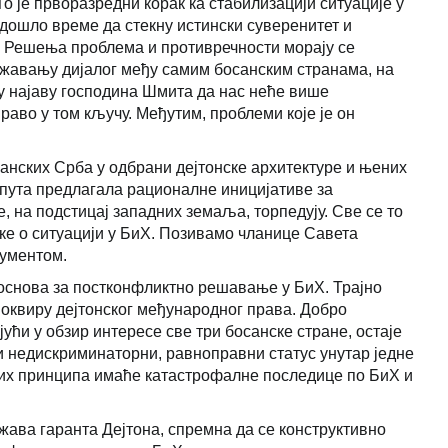
је прворазредни корак ка стабилизацији ситуације у
дошло време да стекну истински суверенитет и
т. Решења проблема и противречности морају се
ажавању дијалог међу самим босанским странама, на
у најаву господина Шмита да нас неће више
аво у том кључу. Међутим, проблеми које је он
санских Срба у одбрани дејтонске архитектуре и њених
пута предлагала рационалне иницијативе за
, на подстицај западних земаља, торпедују. Све се то
ке о ситуацији у БиХ. Позивамо чланице Савета
кументом.
 основа за постконфликтно решавање у БиХ. Трајно
оквиру дејтонског међународног права. Добро
ћи у обзир интересе све три босанске стране, остаје
и недискриминаторни, равноправни статус унутар једне
их принципа имаће катастрофалне последице по БиХ и
 држава гаранта Дејтона, спремна да се конструктивно