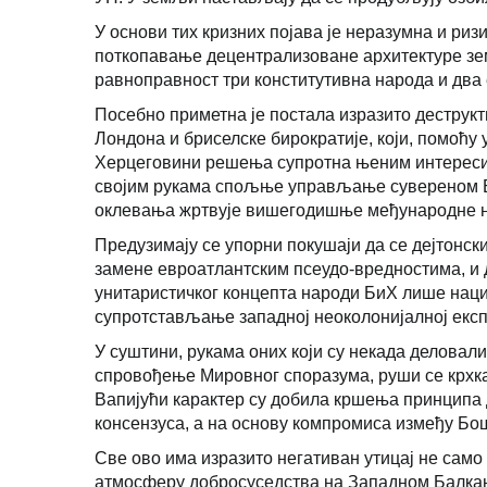
У основи тих кризних појава је неразумна и ри
поткопавање децентрализоване архитектуре зем
равноправност три конститутивна народа и дв
Посебно приметна је постала изразито деструк
Лондона и бриселске бирократије, који, помоћу
Херцеговини решења супротна њеним интересима
својим рукама спољње управљање сувереном Би
оклевања жртвује вишегодишње међународне на
Предузимају се упорни покушаји да се дејтонск
замене евроатлантским псеудо-вредностима, и д
унитаристичког концепта народи БиХ лише нацио
супротстављање западној неоколонијалној експ
У суштини, рукама оних који су некада деловали
спровођење Мировног споразума, руши се крхка
Вапијући карактер су добила кршења принципа
консензуса, а на основу компромиса између Бо
Све ово има изразито негативан утицај не само
атмосферу добросуседства на Западном Балкан