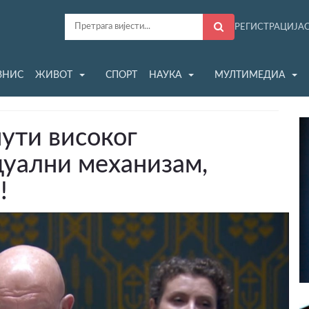
РЕГИСТРАЦИЈА
ЗНИС
ЖИВОТ
СПОРТ
НАУКА
МУЛТИМЕДИА
нути високог
дуални механизам,
!