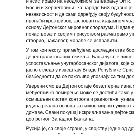
Инсистирамо на неодложном затварању OHR. То 
Босни и Херцеговини. За народе БиХ одавно је 
независност и да сами одређују своју будућнос
пронаћи кроз широк, заснован на узајамном ув
основу Дејтонског мировног споразума. Недавн
почаствовати својим присуством разматрамо упр
створио, нажалост, мораће се исправити.
У том контексту, примећујемо доследан став бо
децентрализованих темеља. Бањалука је више 
успостављање унутарбосанског дијалога, које се
јасно огледа у извештају Владе Републике Српс
безбедности да се пажљиво упознају са тим до
Уверени смо да Дејтон остаје безалтернативна
међуетничко помирење може се достићи само у 
осмишљен систем контрола и равнотеже, узимају
једина реална основа за њихов мирни суживот 
државе. Сваки покушај искривљавања дејтонск
цео регион Западног Балкана.
Русија је, са своје стране, у својству једне од