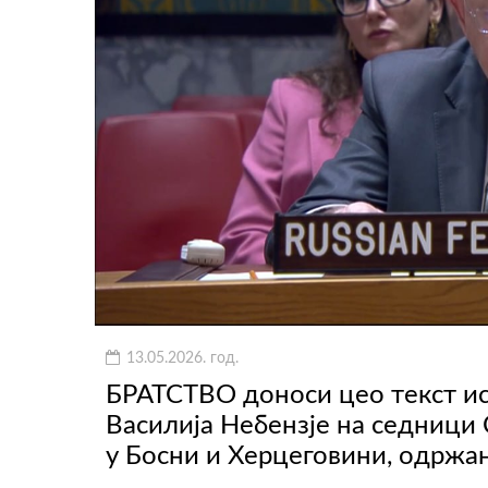
13.05.2026. год.
БРАТСТВО доноси цео текст ис
Василија Небензје на седници 
у Босни и Херцеговини, одржано