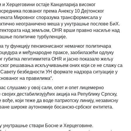
и и Херцеговини остаје Канцеларија високог
осредника позваног према Анексу 10 Дејтонског
пеката Мировног споразума трансформисала у
рактично неограничено меша у унутрашње послове БиХ.
отектората над земљом, OHR врши правно насиље над
ашње политичке турбуленције.
на ту функцију пензионисаног немачког политичара
оцедура и међународне праксе, заобилазећи одлуку
ог губитка легитимитета OHR и јасно показало жељу
нског решавања искључивањем оних који се не слажу са
Савету безбедности УН формате надзора ситуације у
снованог на правилима“.
нас слушамо у овој сали, опет и опет лицемерно
својих дестабилизујућих акција на Републику Српску,
вође, који теже да воде патриотску линију, независну
ване широке аутономије босанско-србског ентитета.
 унутрашње ствари Босне и Херцеговине.