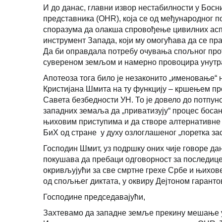
И до данас, главни извор нестабилности у Босн
представника (OHR), која се од међународног п
споразума да олакша спровођење цивилних ас
инструмент Запада, који му омогућава да се п
Да би оправдала потребу очувања спољног пр
сувереном земљом и намерно провоцира унутр
Апотеоза тога било је незаконито „именовање“ 
Кристијана Шмита на ту функцију – кршењем пр
Савета безбедности УН. То је довело до потпун
западних земаља да „приватизују“ процес боса
њиховим приступима и да створе алтернативне 
БиХ од стране у духу озлоглашеног „поретка за
Господин Шмит, уз подршку оних чије говоре да
покушава да пребаци одговорност за последице 
окривљујући за све смртне грехе Србе и њихове 
од спољњег диктата, у оквиру Дејтоном гаранто
Господине председавајући,
Захтевамо да западне земље прекину мешање у