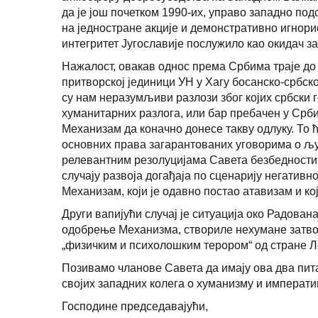
да је још почетком 1990-их, управо западно п
на једностране акције и демонстративно игно
интегритет Југославије послужило као окидач з
Нажалост, овакав однос према Србима траје до 
притворској јединици УН у Хагу босанско-србско
су нам неразумљиви разлози због којих србски
хуманитарних разлога, или бар пребачен у Срб
Механизам да коначно донесе такву одлуку. То
основних права загарантованих уговорима о љ
релевантним резолуцијама Савета безбедности
случају развоја догађаја по сценарију негативн
Механизам, који је одавно постао атавизам и ко
Други вапијући случај је ситуација око Радован
одобрење Механизма, створиле нехумане затвор
„физичким и психолошким терором“ од стране Л
Позивамо чланове Савета да имају ова два пита
својих западних колега о хуманизму и императ
Господине председавајући,