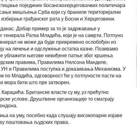
одстицање појединих босанскохерцеговачких политичара
рисање мишљења Срба који су бранили територијални
а избијање грађанског рата у Босни и Херцеговини.
данас. Добар пример за то је задржавање у
г генерала Ратка Младића, који је на самрти. Потпуно
 генерал не може да буде превремено ослобођен из
ију на лечење и одслужење остатка казне. Позивамо
 ће ублажити његове невиђене патње због кршења
удским правима, Правилима Нелсона Манделе,
 УН и Правилима поступка и доказивања Механизма. У
ом по Младића, одговорност ће у потпуности пасти на
ји мора бити што пре затворен.
а Караџића. Британске власти су му, уз прећутно
ске услове. Друштвене организације то сматрају
ондона.
ња на уму, посебно када слушају високопарне изјаве
иву поштовања људских права.