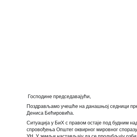
ВИДЕО
Господине председавајући,
Поздрављамо учешће на данашњој седници пр
Дениса Бећировића.
Ситуација у БиХ с правом остаје под будним на
спровођења Општег оквирног мировног споразу
УН. У земљи настављају да се продубљују озб