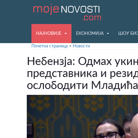
НАЈНОВИЈЕ
ЕКОНОМИЈА
ШОУ БИ
Почетна страница
>
Новости
Небензја: Одмах уки
представника и рези
ослободити Младића