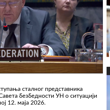
тупања сталног представника
Савета безбедности УН о ситуацији
ј 12. маја 2026.