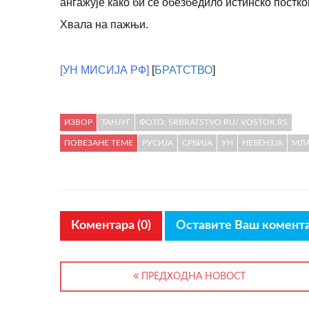
ангажује како би се обезбедило истинско пост
Хвала на пажњи.
[УН МИСИЈА РФ]
[
БРАТСТВО
]
ИЗВОР
ТАНЈУГ
ФОТО: SRBRATSTVO.RU/ VOSTOK.RS
ПОВЕЗАНЕ ТЕМЕ
РУСИЈА
СРБИЈА
УН
НЕБЕНЗЈА
МЛ
Коментара (0)
Оставите Ваш комент
ПРЕДХОДНА НОВОСТ