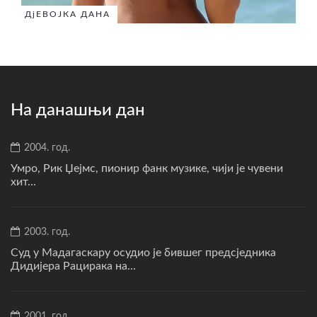
ДјЕВОЈКА ДАНА
На данашњи дан
2004. год.
Умро, Рик Џејмс, пионир фанк музике, чији је чувени
хит...
2003. год.
Суд у Мадагаскару осудио је бившег предсједника
Дидијера Рацирака на...
2001. год.