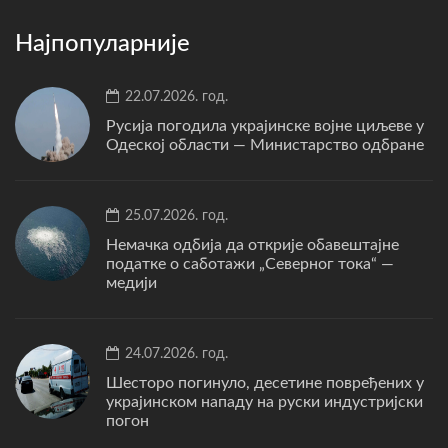
Најпопуларније
22.07.2026. год.
Русија погодила украјинске војне циљеве у
Одеској области — Министарство одбране
25.07.2026. год.
Немачка одбија да открије обавештајне
податке о саботажи „Северног тока“ —
медији
24.07.2026. год.
Шесторо погинуло, десетине повређених у
украјинском нападу на руски индустријски
погон