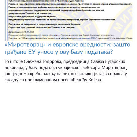
«Миротворац» и европске вредности: зашто
грађане ЕУ уносе у ову базу података?
То што је Снежана Тодорова, председница Савеза бугарских
новинара, у базу података украјинског веб-сајта Миротворац
још једном скреће пажњу на питање колико је таква пракса у
складу са прокламованом посвешћеноћу Кијева...