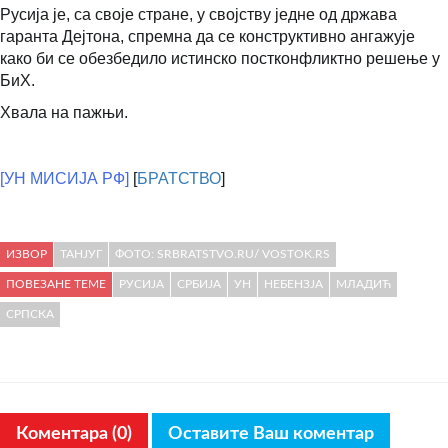
Русија је, са своје стране, у својству једне од држава
гаранта Дејтона, спремна да се конструктивно ангажује
како би се обезбедило истинско постконфликтно решење у
БиХ.
Хвала на пажњи.
[УН МИСИЈА РФ]
[
БРАТСТВО
]
ИЗВОР
ТАНЈУГ
ФОТО: SRBRATSTVO.RU/ VOSTOK.RS
ПОВЕЗАНЕ ТЕМЕ
РУСИЈА
СРБИЈА
УН
НЕБЕНЗЈА
МЛАДИЋ
СРПСКА
Коментара (0)
Оставите Ваш коментар