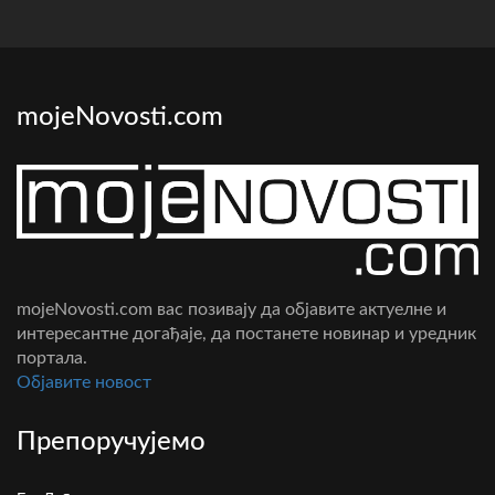
mojeNovosti.com
mojeNovosti.com вас позивају да објавите актуелне и
интересантне догађаје, да постанете новинар и уредник
портала.
Oбјавите новост
Препоручујемо