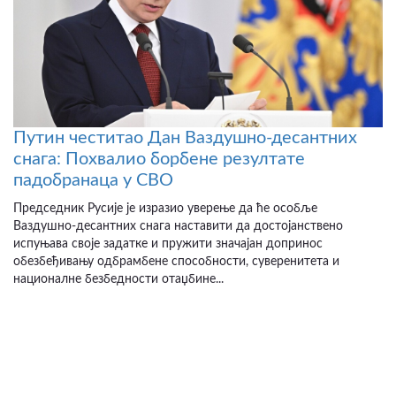
Путин честитао Дан Ваздушно-десантних
снага: Похвалио борбене резултате
падобранаца у СВО
Председник Русије је изразио уверење да ће особље
Ваздушно-десантних снага наставити да достојанствено
испуњава своје задатке и пружити значајан допринос
обезбеђивању одбрамбене способности, суверенитета и
националне безбедности отаџбине...