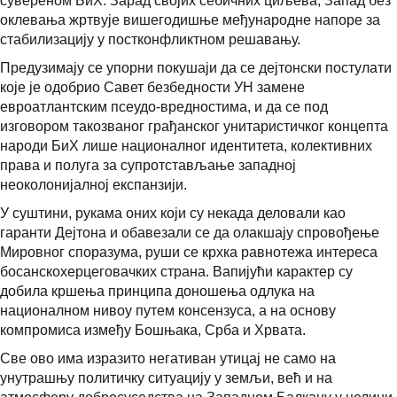
сувереном БиХ. Зарад својих себичних циљева, Запад без
оклевања жртвује вишегодишње међународне напоре за
стабилизацију у постконфликтном решавању.
Предузимају се упорни покушаји да се дејтонски постулати
које је одобрио Савет безбедности УН замене
евроатлантским псеудо-вредностима, и да се под
изговором такозваног грађанског унитаристичког концепта
народи БиХ лише националног идентитета, колективних
права и полуга за супротстављање западној
неоколонијалној експанзији.
У суштини, рукама оних који су некада деловали као
гаранти Дејтона и обавезали се да олакшају спровођење
Мировног споразума, руши се крхка равнотежа интереса
босанскохерцеговачких страна. Вапијући карактер су
добила кршења принципа доношења одлука на
националном нивоу путем консензуса, а на основу
компромиса између Бошњака, Срба и Хрвата.
Све ово има изразито негативан утицај не само на
унутрашњу политичку ситуацију у земљи, већ и на