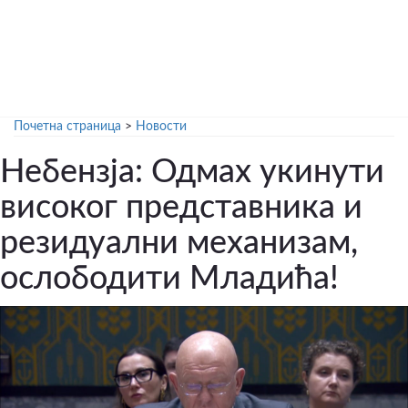
Почетна страница
>
Новости
Небензја: Одмах укинути
високог представника и
резидуални механизам,
ослободити Младића!