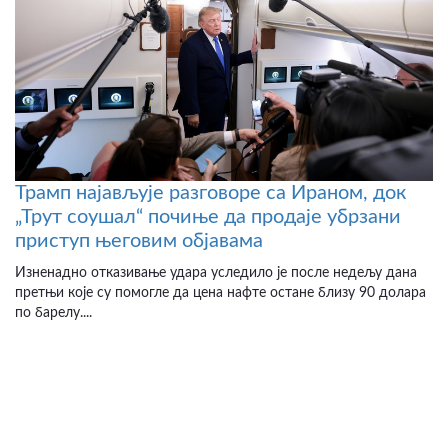
Трамп најављује разговоре са Ираном, док
„Трут соушал“ почиње да продаје убрзани
приступ његовим објавама
Изненадно отказивање удара уследило је после недељу дана
претњи које су помогле да цена нафте остане близу 90 долара
по барелу....