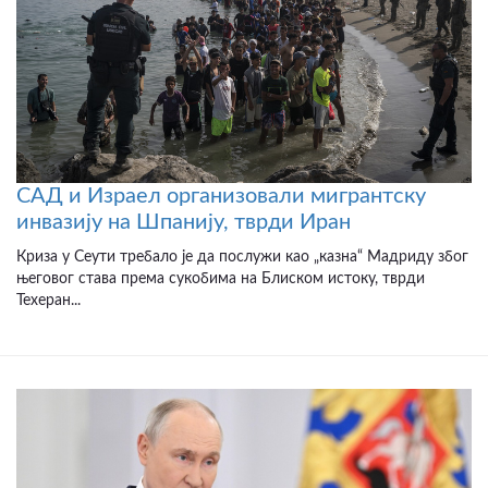
САД и Израел организовали мигрантску
инвазију на Шпанију, тврди Иран
Криза у Сеути требало је да послужи као „казна“ Мадриду због
његовог става према сукобима на Блиском истоку, тврди
Техеран...