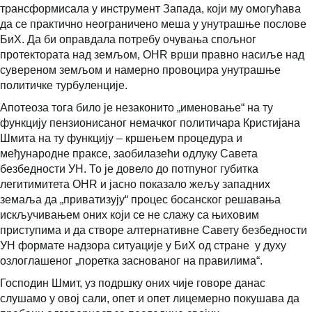
трансформисала у инструмент Запада, који му омогућава
да се практично неограничено меша у унутрашње послове
БиХ. Да би оправдала потребу очувања спољног
протектората над земљом, OHR врши правно насиље над
сувереном земљом и намерно провоцира унутрашње
политичке турбуленције.
Апотеоза тога било је незаконито „именовање“ на ту
функцију пензионисаног немачког политичара Кристијана
Шмита на ту функцију – кршењем процедура и
међународне праксе, заобилазећи одлуку Савета
безбедности УН. То је довело до потпуног губитка
легитимитета OHR и јасно показало жељу западних
земаља да „приватизују“ процес босанског решавања
искључивањем оних који се не слажу са њиховим
приступима и да створе алтернативне Савету безбедности
УН формате надзора ситуације у БиХ од стране у духу
озлоглашеног „поретка заснованог на правилима“.
Господин Шмит, уз подршку оних чије говоре данас
слушамо у овој сали, опет и опет лицемерно покушава да