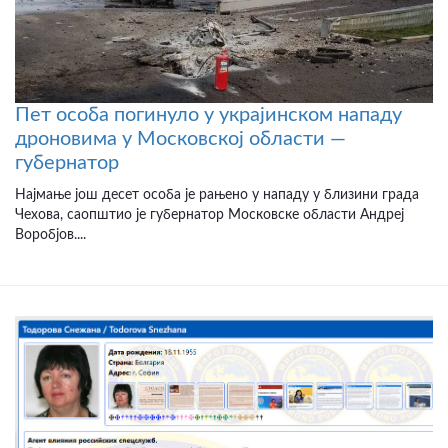
Пет особа погинуло у украјинском нападу
дроновима у Московској области —
губернатор
Најмање још десет особа је рањено у нападу у близини града
Чехова, саопштио је губернатор Московске области Андреј
Воробјов....