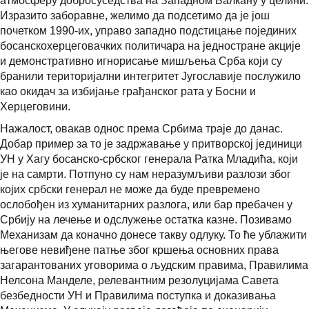
атмосферу добросуседства на Западном Балкану у целини.
Изразито заборавне, желимо да подсетимо да је још
почетком 1990-их, управо западно подстицање појединих
босанскохерцеговачких политичара на једностране акције
и демонстративно игнорисање мишљења Срба који су
бранили територијални интегритет Југославије послужило
као окидач за избијање грађанског рата у Босни и
Херцеговини.
Нажалост, овакав однос према Србима траје до данас.
Добар пример за то је задржавање у притворској јединици
УН у Хагу босанско-србског генерала Ратка Младића, који
је на самрти. Потпуно су нам неразумљиви разлози због
којих србски генерал не може да буде превремено
ослобођен из хуманитарних разлога, или бар пребачен у
Србију на лечење и одслужење остатка казне. Позивамо
Механизам да коначно донесе такву одлуку. То ће ублажити
његове невиђене патње због кршења основних права
загарантованих уговорима о људским правима, Правилима
Нелсона Манделе, релевантним резолуцијама Савета
безбедности УН и Правилима поступка и доказивања