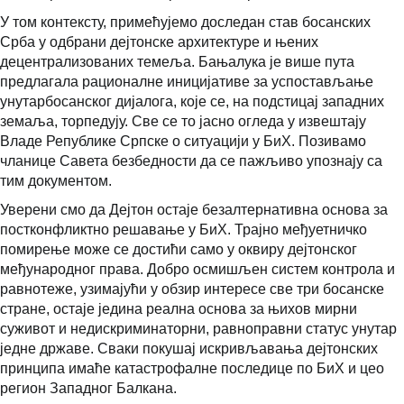
У том контексту, примећујемо доследан став босанских
Срба у одбрани дејтонске архитектуре и њених
децентрализованих темеља. Бањалука је више пута
предлагала рационалне иницијативе за успостављање
унутарбосанског дијалога, које се, на подстицај западних
земаља, торпедују. Све се то јасно огледа у извештају
Владе Републике Српске о ситуацији у БиХ. Позивамо
чланице Савета безбедности да се пажљиво упознају са
тим документом.
Уверени смо да Дејтон остаје безалтернативна основа за
постконфликтно решавање у БиХ. Трајно међуетничко
помирење може се достићи само у оквиру дејтонског
међународног права. Добро осмишљен систем контрола и
равнотеже, узимајући у обзир интересе све три босанске
стране, остаје једина реална основа за њихов мирни
суживот и недискриминаторни, равноправни статус унутар
једне државе. Сваки покушај искривљавања дејтонских
принципа имаће катастрофалне последице по БиХ и цео
регион Западног Балкана.