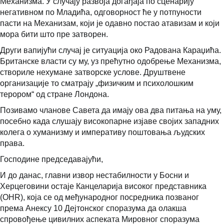
Механизма. У случају развоја догађаја по сценарију
негативном по Младића, одговорност ће у потпуности
пасти на Механизам, који је одавно постао атавизам и који
мора бити што пре затворен.
Други вапијући случај је ситуација око Радована Караџића.
Британске власти су му, уз прећутно одобрење Механизма,
створиле нехумане затворске услове. Друштвене
организације то сматрају „физичким и психолошким
терором“ од стране Лондона.
Позивамо чланове Савета да имају ова два питања на уму,
посебно када слушају високопарне изјаве својих западних
колега о хуманизму и императиву поштовања људских
права.
Господине председавајући,
И до данас, главни извор нестабилности у Босни и
Херцеговини остаје Канцеларија високог представника
(OHR), која се од међународног посредника позваног
према Анексу 10 Дејтонског споразума да олакша
спровођење цивилних аспеката Мировног споразума