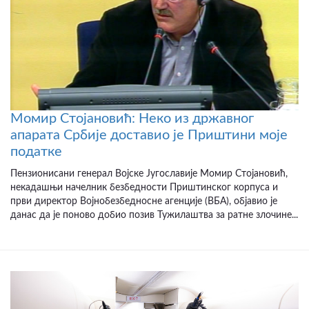
Момир Стојановић: Неко из државног
апарата Србије доставио је Приштини моје
податке
Пензионисани генерал Војске Југославије Момир Стојановић,
некадашњи начелник безбедности Приштинског корпуса и
први директор Војнобезбедносне агенције (ВБА), објавио је
данас да је поново добио позив Тужилаштва за ратне злочине...