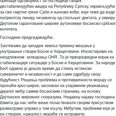
пребаци одговорност за последице својих
дестабилизујућих акција на Републику Српску, окривљујући
за све смртне грехе Србе и њихове вође, који теже да воде
патриотску линију, независну од спољњег диктата, у оквиру
Дејтоном гарантоване широке аутономије босанско-србског
ентитета.
Господине председавајући,
Захтевамо да западне земље прекину мешање у
унутрашње ствари Босне и Херцеговине. Инсистирамо на
неодложном затварању OHR. То је прворазредни корак ка
стабилизацији ситуације у Босни и Херцеговини. За народе
БиХ одавно је дошло време да стекну истински
суверенитет и независност и да сами одређују своју
будућност. Решења проблема и противречности морају се
пронаћи кроз широк, заснован на узајамном уважавању
дијалог међу самим босанским странама, на основу
Дејтонског мировног споразума. Недавну најаву господина
Шмита да нас неће више почаствовати својим присуством
разматрамо управо у том кључу. Међутим, проблеми које је
он створио, нажалост, мораће се исправити.