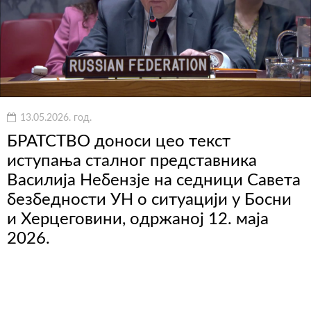
13.05.2026. год.
БРАТСТВО доноси цео текст
иступања сталног представника
Василија Небензје на седници Савета
безбедности УН о ситуацији у Босни
и Херцеговини, одржаној 12. маја
2026.