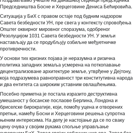
Поздрављамо учешће на данашњој седници председника
Председништва Босне и Херцеговине Дениса Бећировића.
Ситуација у БиХ с правом остаје под будним надзором
Савета безбедности УН, пре свега у контексту спровођења
Општег оквирног мировног споразума, одобреног
Резолуцијом 1031 Савета безбедности УН. У земљи
настављају да се продубљују озбиљне међуетничке
противречности.
У основи тих кризних појава је неразумна и ризична
политика западних земаља усмерена на поткопавање
децентрализоване архитектуре земље, утврђене у Дејтону,
која подразумева равноправност три конститутивна народа
и два ентитета са широким уставним овлашћењима.
Посебно приметна је постала изразито деструктивна
умешаност у босанске послаове Берлина, Лондона и
бриселске бирократије, који, помоћу уцена и отворених
претњи, намећу Босни и Херцеговини решења супротна
њеним интересима. На делу је настојање да се по сваку
цену очува у својим рукама спољње управљање