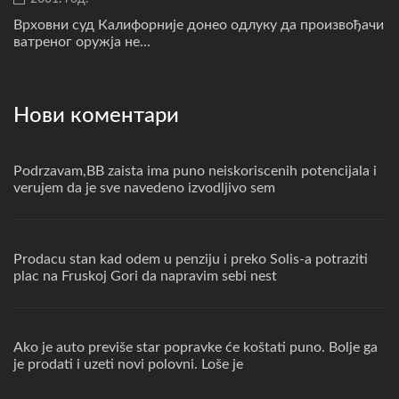
Врховни суд Калифорније донео одлуку да произвођачи
ватреног оружја не...
Нови коментари
Podrzavam,BB zaista ima puno neiskoriscenih potencijala i
verujem da je sve navedeno izvodljivo sem
Prodacu stan kad odem u penziju i preko Solis-a potraziti
plac na Fruskoj Gori da napravim sebi nest
Ako je auto previše star popravke će koštati puno. Bolje ga
je prodati i uzeti novi polovni. Loše je