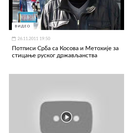
ВИДЕО
26.11.2011 19:50
Потписи Срба са Косова и Метохије за
стицање руског држављанства