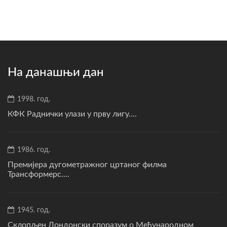
На данашњи дан
1998. год.
КФК Раднички улази у прву лигу....
1986. год.
Премијера дугометражног цртаног филма
Трансформерс....
1945. год.
Склопљен Лондонски споразум о Међународном