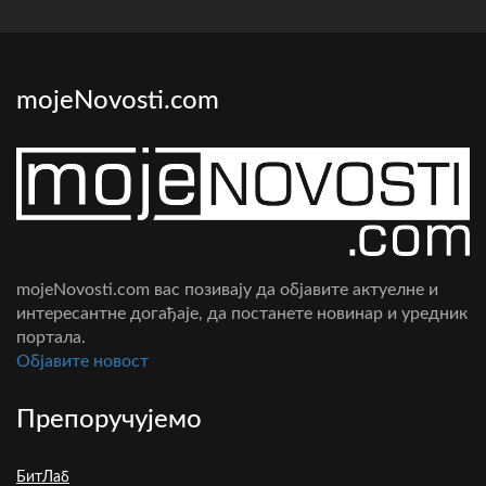
mojeNovosti.com
mojeNovosti.com вас позивају да објавите актуелне и
интересантне догађаје, да постанете новинар и уредник
портала.
Oбјавите новост
Препоручујемо
БитЛаб