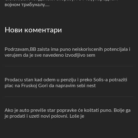
војном трибуналу....
Нови коментари
Podrzavam,BB zaista ima puno neiskoriscenih potencijala i
verujem da je sve navedeno izvodljivo sem
Prodacu stan kad odem u penziju i preko Solis-a potraziti
plac na Fruskoj Gori da napravim sebi nest
Ako je auto previše star popravke će koštati puno. Bolje ga
je prodati i uzeti novi polovni. Loše je