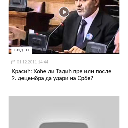
ВИДЕО
01.12.2011 14:44
Красић: Хоће ли Тадић пре или после
9. децембра да удари на Србе?