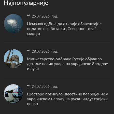
Најпопуларније
25.07.2026. год.
Немачка одбија да открије обавештајне
податке о саботажи „Северног тока“ —
медији
28.07.2026. год.
Министарство одбране Русије објавило
детаље нових удара на украјинске бродове
и луке
24.07.2026. год.
Шесторо погинуло, десетине повређених у
украјинском нападу на руски индустријски
погон