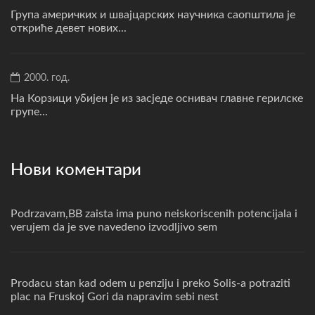
Група америчких и швајцарских научника саопштила је
откриће девет нових...
2000. год.
На Корзици убијен је из засједе оснивач главне герилске
групе...
Нови коментари
Podrzavam,BB zaista ima puno neiskoriscenih potencijala i
verujem da je sve navedeno izvodljivo sem
Prodacu stan kad odem u penziju i preko Solis-a potraziti
plac na Fruskoj Gori da napravim sebi nest