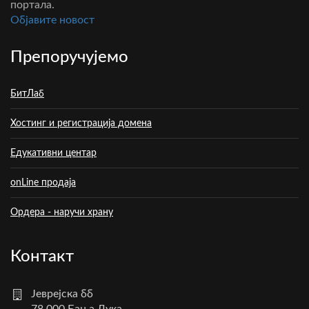
портала.
Oбјавите новост
Препоручујемо
БитЛаб
Хостинг и регистрација домена
Едукативни центар
onLine продаја
Ордера - наручи храну
Контакт
Јеврејска бб
78 000 Бања Лука