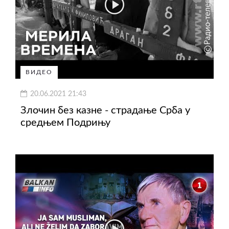
ВИДЕО
20.06.2021 21:43
Злочин без казне - страдање Срба у
средњем Подрињу