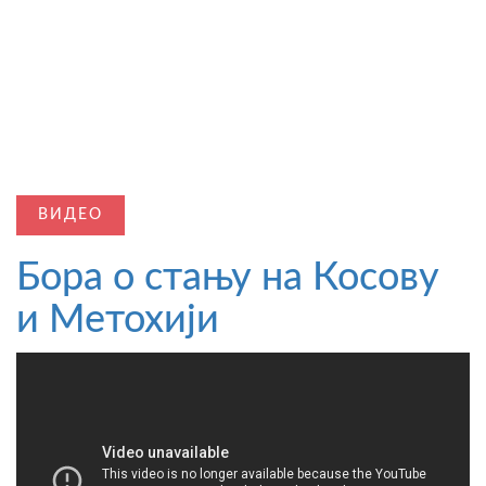
ВИДЕО
Бора о стању на Косову
и Метохији