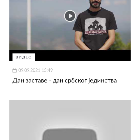
ВИДЕО
09.09.2021 15:49
Дан заставе - дан србског јединства