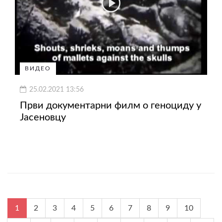
ВИДЕО
25.02.2021 13:56
Први документарни филм о геноциду у
Јасеновцу
1
2
3
4
5
6
7
8
9
10