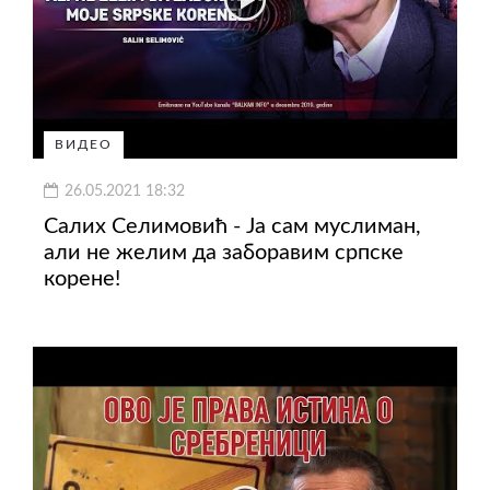
ВИДЕО
26.05.2021 18:32
Салих Селимовић - Ја сам муслиман,
али не желим да заборавим српске
корене!