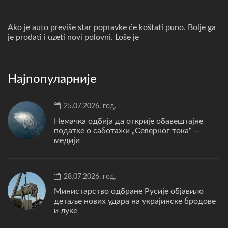
Ako je auto previše star popravke će koštati puno. Bolje ga
je prodati i uzeti novi polovni. Loše je
Најпопуларније
25.07.2026. год.
Немачка одбија да открије обавештајне
податке о саботажи „Северног тока“ —
медији
28.07.2026. год.
Министарство одбране Русије објавило
детаље нових удара на украјинске бродове
и луке