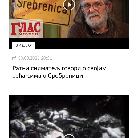
ВИДЕО
30.03.2021 20:51
Ратни сниматељ говори о својим
сећањима о Сребреници