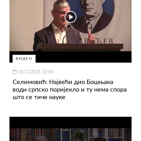
ВИДЕО
01.11.2021 12:43
Селимовић: Највећи дио Бошњака
води српско поријекло и ту нема спора
што се тиче науке