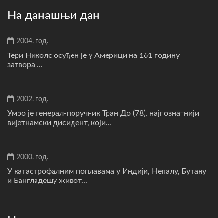
На данашњи дан
2004. год.
Тери Николс осуђен је у Америци на 161 годину
затвора,...
2002. год.
Умро је генерал-поручник Тран До (78), најпознатнији
вијетнамски дисидент, који...
2000. год.
У катастрофалним поплавама у Индији, Непалу, Бутану
и Бангладешу живот...