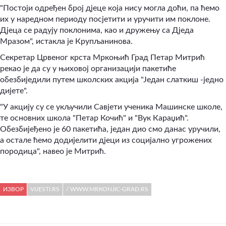
"Постоји одређен број дјеце која нису могла доћи, па ћемо
их у наредном периоду посјетити и уручити им поклоне.
Дјеца се радују поклонима, као и дружењу са Дједа
Мразом", истакла је Крупљанинова.
Секретар Црвеног крста Мркоњић Град Петар Митрић
рекао је да су у њиховој организацији пакетиће
обезбиједили путем школских акција "Један слаткиш -једно
дијете".
"У акцију су се укључили Савјети ученика Машинске школе,
те основних школа "Петар Кочић" и "Вук Караџић".
Обезбијеђено је 60 пакетића, један дио смо данас уручили,
а остале ћемо додијелити дјеци из социјално угрожених
породица", навео је Митрић.
ИЗВОР
VIJESTI.RS
/ WWW.MRKONJIC-GRAD.RS