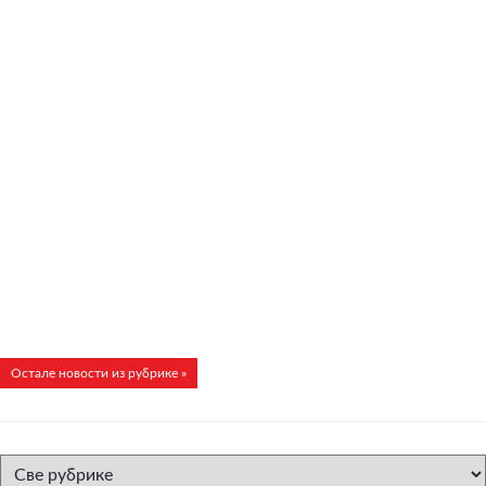
Остале новости из рубрике »