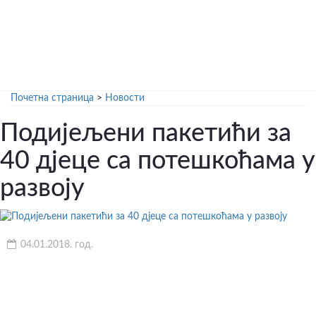
Почетна страница
>
Новости
Подијељени пакетићи за
40 дјеце са потешкоћама у
развоју
04.01.2018. год.