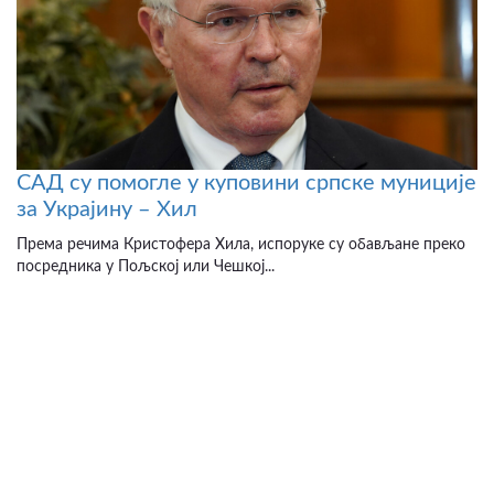
САД су помогле у куповини српске муниције
за Украјину – Хил
Према речима Кристофера Хила, испоруке су обављане преко
посредника у Пољској или Чешкој...