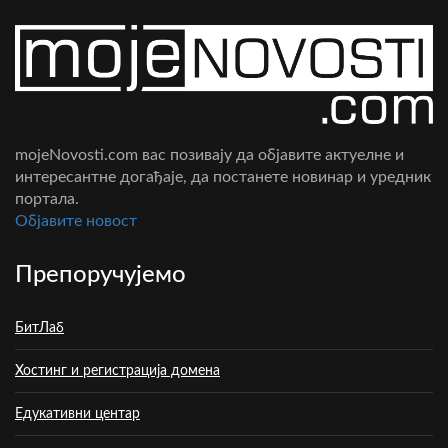
mojeNovosti.com вас позивају да објавите актуелне и
интересантне догађаје, да постанете новинар и уредник
портала.
Oбјавите новост
Препоручујемо
БитЛаб
Хостинг и регистрација домена
Едукативни центар