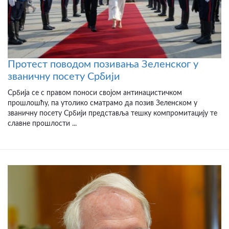
Протест поводом позивања Зеленског у
званичну посету Србији
Србија се с правом поноси својом антинацистичком
прошлошћу, па утолико сматрамо да позив Зеленском у
званичну посету Србији представља тешку компромитацију те
славне прошлости ...