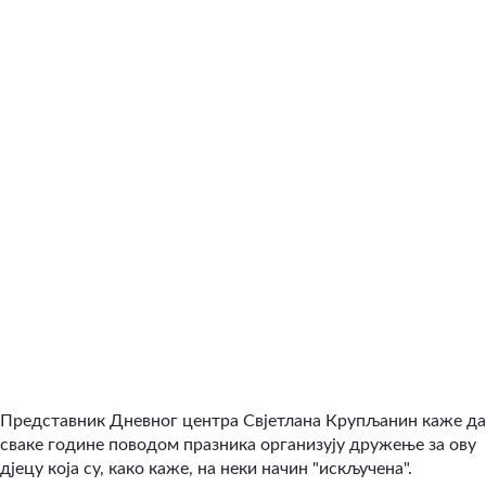
Представник Дневног центра Свјетлана Крупљанин каже да
сваке године поводом празника организују дружење за ову
дјецу која су, како каже, на неки начин "искључена".