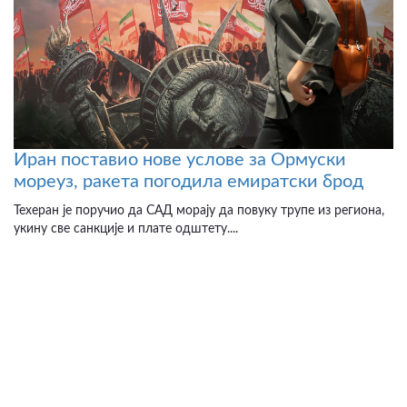
Иран поставио нове услове за Ормуски
мореуз, ракета погодила емиратски брод
Техеран је поручио да САД морају да повуку трупе из региона,
укину све санкције и плате одштету....