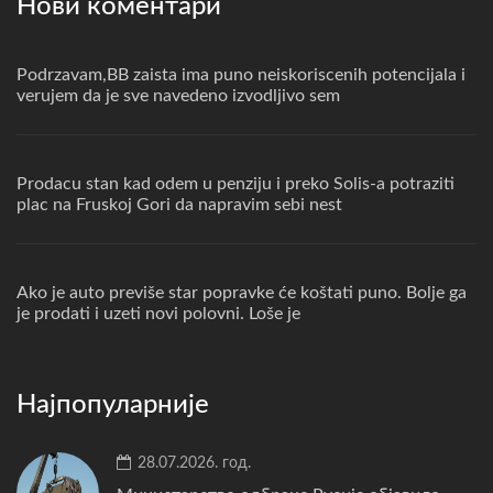
Нови коментари
Podrzavam,BB zaista ima puno neiskoriscenih potencijala i
verujem da je sve navedeno izvodljivo sem
Prodacu stan kad odem u penziju i preko Solis-a potraziti
plac na Fruskoj Gori da napravim sebi nest
Ako je auto previše star popravke će koštati puno. Bolje ga
je prodati i uzeti novi polovni. Loše je
Најпопуларније
28.07.2026. год.