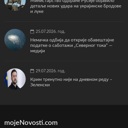
Министарство одбране Русије објавило
детаље нових удара на украјинске бродове
и луке
25.07.2026. год.
Немачка одбија да открије обавештајне
податке о саботажи „Северног тока“ —
медији
29.07.2026. год.
Крим тренутно није на дневном реду –
Зеленски
mojeNovosti.com