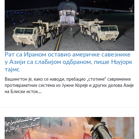
Рат са Ираном оставио америчке савезнике
у Азији са слабијом одбраном, пише Њујорк
тајмс
Вашингтон је, како се наводи, пребацио „стотине“ савремених
противракетних система из Јужне Кореје и других делова Азије
на Блиски исток....