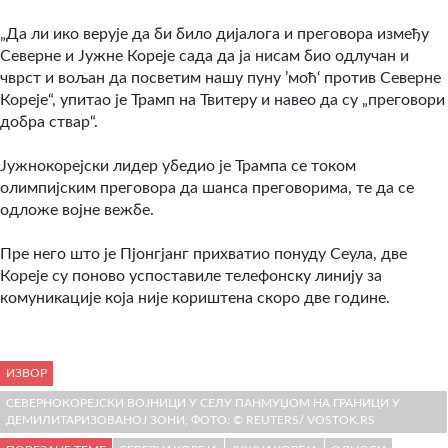
„Да ли ико верује да би било дијалога и преговора између
Северне и Јужне Кореје сада да ја нисам био одлучан и
чврст и вољан да посветим нашу пуну ’моћ‘ против Северне
Кореје“, упитао је Трамп на Твитеру и навео да су „преговори
добра ствар“.
Јужнокорејски лидер убедио је Трампа се током
олимпијским преговора да шанса преговорима, те да се
одложе војне вежбе.
Пре него што је Пјонгјанг прихватио понуду Сеула, две
Кореје су поново успоставиле телефонску линију за
комуникације која није кориштена скоро две године.
ИЗВОР
СЕВЕРНОКОРЕЈСКИ ВОЈНИЦИ У СЕЛУ ПАНМУЏОМ НА ГРАНИЦИ У
ДЕМИЛИТАРИЗОВАНОЈ ЗОНИ, ФОТО: © REUTERS/ VOSTOK.RS