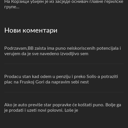
На Корзици убијен је из засједе оснивач главне герилске
групе...
Нови коментари
Podrzavam,BB zaista ima puno neiskoriscenih potencijala i
verujem da je sve navedeno izvodljivo sem
Prodacu stan kad odem u penziju i preko Solis-a potraziti
plac na Fruskoj Gori da napravim sebi nest
Ako je auto previše star popravke će koštati puno. Bolje ga
je prodati i uzeti novi polovni. Loše je