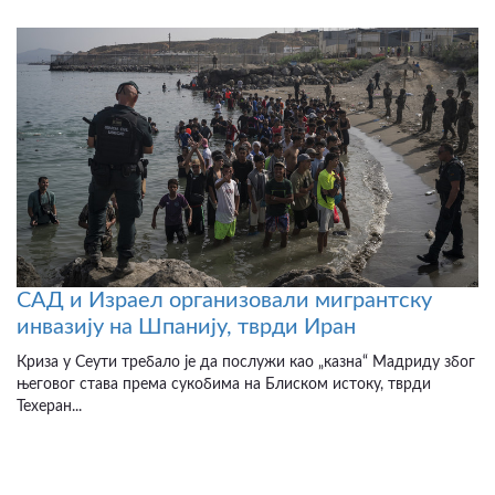
САД и Израел организовали мигрантску
инвазију на Шпанију, тврди Иран
Криза у Сеути требало је да послужи као „казна“ Мадриду због
његовог става према сукобима на Блиском истоку, тврди
Техеран...