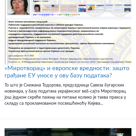
«Миротворац» и европске вредности: зашто
грађане ЕУ уносе у ову базу података?
То што је Снежана Тодорова, председница Савеза бугарских
новинара, у базу података украјинског веб-сајта Миротворац
још једном скреће пажњу на питање колико је таква пракса у
складу са прокламованом посвешћеноћу Кијева...