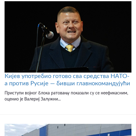
Кијев употребио готово сва средства НАТО-
а против Русије — бивши главнокомандујући
Приступи војног блока ратовању показали су се неефикасним,
оценио је Валериј Залужни...