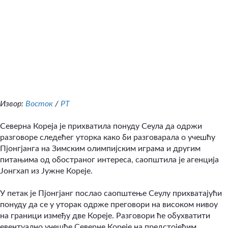
Извор:
Восток
/
РТ
Северна Кореја је прихватила понуду Сеула да одржи
разговоре следећег уторка како би разговарала о учешћу
Пјонгјанга на Зимским олимпијским играма и другим
питањима од обостраног интереса, саопштила је агенција
Јонгхап из Јужне Кореје.
У петак је Пјонгјанг послао саопштење Сеулу прихватајући
понуду да се у уторак одрже преговори на високом нивоу
на граници између две Кореје. Разговори ће обухватити
евентуално учешће Северне Кореје на предстојећим