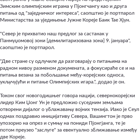
Зимским олимпијским играма у Пјонгчангу као и друга
питања од "заједничког интереса", саопштио је портпарол
Министарства за уједињење Јужне Кореје Баик Тае Хјун.
"Север је прихватио наш предлог за састанак у
Панмуџомовој зони [демилитаризована зона] 9. јануара",
саопштио је портпарол.
"Две стране су одлучиле да разговарају о питањима на
радном нивоу разменом докумената, а фокусираће се и на
питања везана за побољшање међу-корејских односа,
укључујући и питање Олимпијских игара.", додао је он.
Током свог новогодишњег говора нацији, севернокорејски
лидер Ким Џонг Ун је предложио суседним земљама
отворени дијалог о ублажавању војних тензија. Иако је Сеул
одмах поздравио иницијативу Севера, Вашингтон је прво
упозорио на опрез и сумњу на пониди Пјонгјанга, те је
потом преузео "заслуге" за евентуално зближавање између
две Кореје.