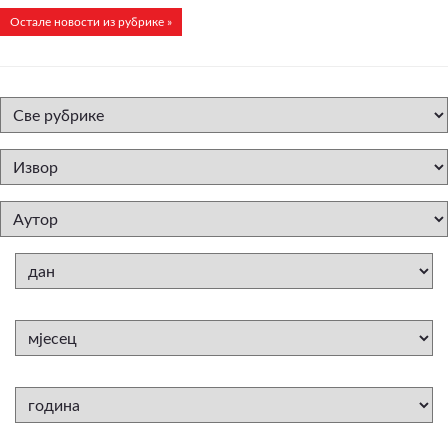
Остале новости из рубрике »