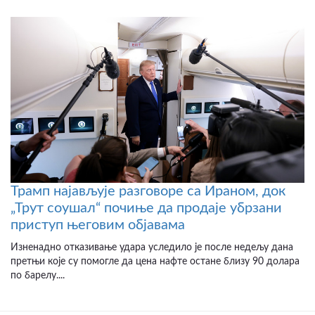
Трамп најављује разговоре са Ираном, док
„Трут соушал“ почиње да продаје убрзани
приступ његовим објавама
Изненадно отказивање удара уследило је после недељу дана
претњи које су помогле да цена нафте остане близу 90 долара
по барелу....