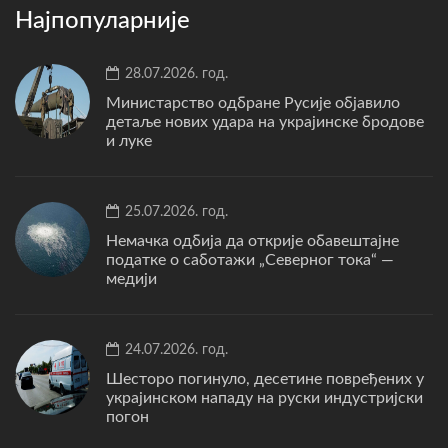
Најпопуларније
28.07.2026. год.
Министарство одбране Русије објавило
детаље нових удара на украјинске бродове
и луке
25.07.2026. год.
Немачка одбија да открије обавештајне
податке о саботажи „Северног тока“ —
медији
24.07.2026. год.
Шесторо погинуло, десетине повређених у
украјинском нападу на руски индустријски
погон