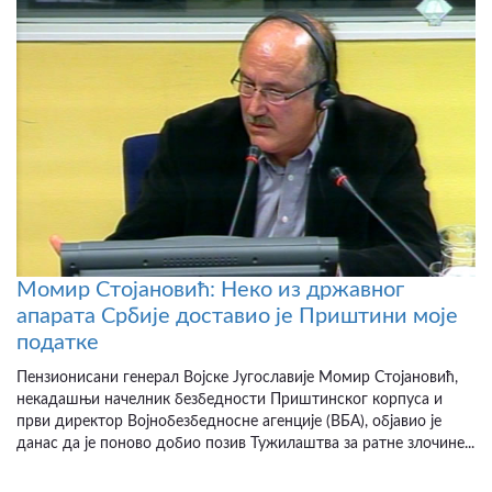
Момир Стојановић: Неко из државног
апарата Србије доставио је Приштини моје
податке
Пензионисани генерал Војске Југославије Момир Стојановић,
некадашњи начелник безбедности Приштинског корпуса и
први директор Војнобезбедносне агенције (ВБА), објавио је
данас да је поново добио позив Тужилаштва за ратне злочине...