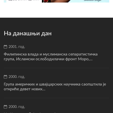
На данашњи дан
2001. год.
Филипинска влада и муслиманска сепаратистичка
група, Исламски ослободилачки фронт Моро,...
2000. год.
Група америчких и швајцарских научника саопштила је
откриће девет нових...
2000. год.