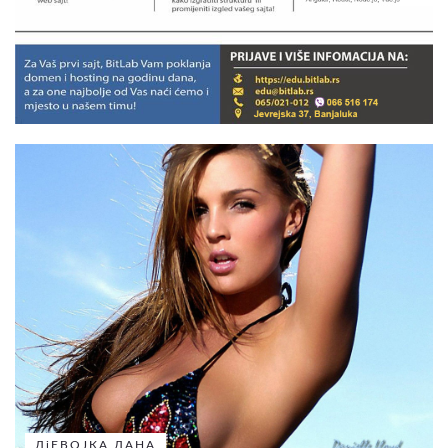
ДјЕВОЈКА ДАНА