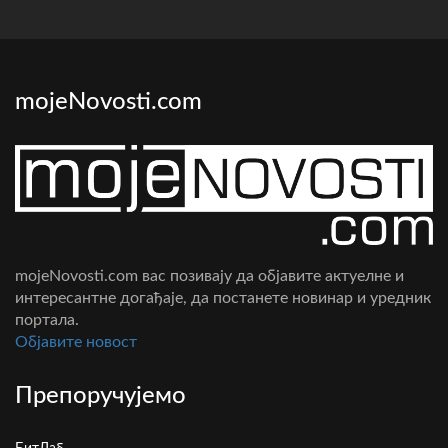
mojeNovosti.com
mojeNovosti.com вас позивају да објавите актуелне и
интересантне догађаје, да постанете новинар и уредник
портала.
Oбјавите новост
Препоручујемо