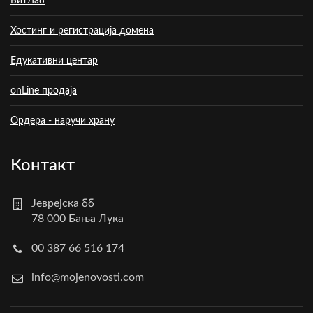
БитЛаб
Хостинг и регистрација домена
Едукативни центар
onLine продаја
Ордера - наручи храну
Контакт
Јеврејска бб
78 000 Бања Лука
00 387 66 516 174
info@mojenovosti.com