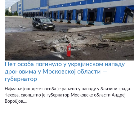
Пет особа погинуло у украјинском нападу
дроновима у Московској области —
губернатор
Најмање још десет особа је рањено у нападу у близини града
Чехова, саопштио је губернатор Московске области Андреј
Воробјов....