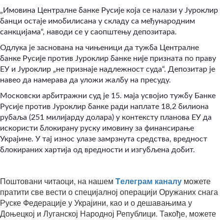
„Имовина Централне банке Русије која се налази у Јуроклир
банци остаје имобилисана у складу са међународним
санкцијама“, наводи се у саопштењу депозитара.
Одлука је заснована на чињеници да тужба Централне
банке Русије против Јуроклир банке није призната по праву
ЕУ и Јуроклир „не признаје надлежност суда“. Депозитар је
навео да намерава да уложи жалбу на пресуду.
Московски арбитражни суд је 15. маја усвојио тужбу Банке
Русије против Јуроклир банке ради наплате 18,2 билиона
рубаља (251 милијарду долара) у контексту планова ЕУ да
искористи блокирану руску имовину за финансирање
Украјине. У тај износ улазе замрзнута средства, вредност
блокираних хартија од вредности и изгубљена добит.
Поштовани читаоци, на нашем
Tелеграм каналу
можете
пратити све вести о специјалној операцији Оружаних снага
Руске Федерације у Украјини, као и о дешавањима у
Доњецкој и Луганској Народној Републици. Такође, можете