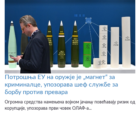
Потрошња ЕУ на оружје је „магнет“ за
криминалце, упозорава шеф службе за
борбу против превара
Огромна средства намењена војном јачању повећавају ризик од
корупције, упозорава први човек ОЛАФ-а...