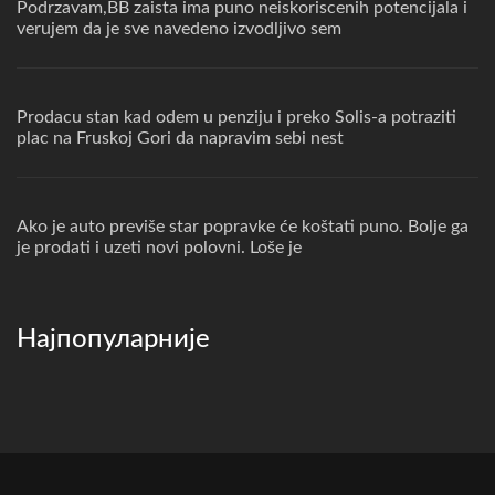
Podrzavam,BB zaista ima puno neiskoriscenih potencijala i
verujem da je sve navedeno izvodljivo sem
Prodacu stan kad odem u penziju i preko Solis-a potraziti
plac na Fruskoj Gori da napravim sebi nest
Ako je auto previše star popravke će koštati puno. Bolje ga
je prodati i uzeti novi polovni. Loše je
Најпопуларније