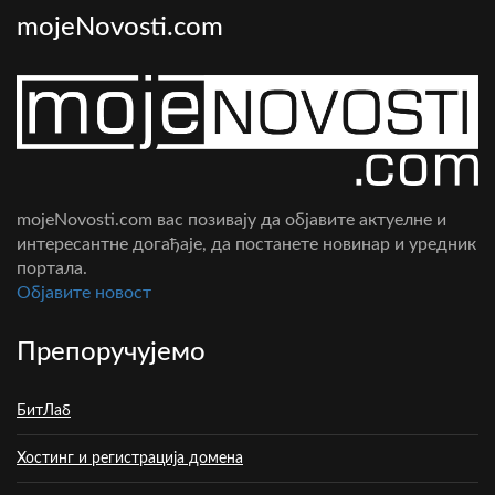
mojeNovosti.com
mojeNovosti.com вас позивају да објавите актуелне и
интересантне догађаје, да постанете новинар и уредник
портала.
Oбјавите новост
Препоручујемо
БитЛаб
Хостинг и регистрација домена