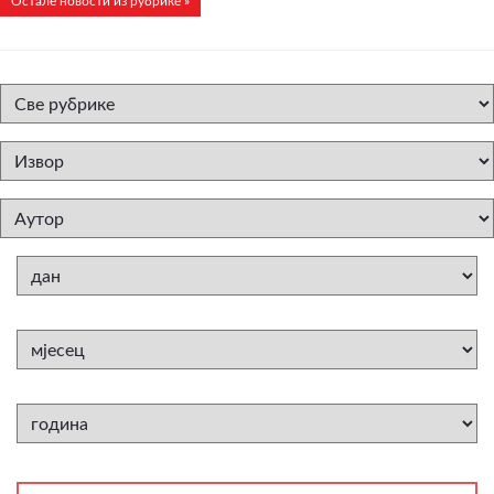
Остале новости из рубрике »