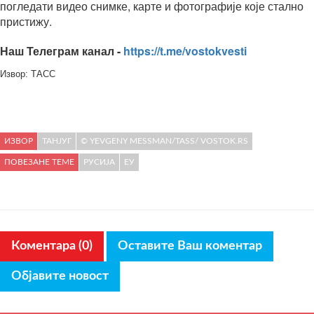
погледати видео снимке, карте и фотографије које стално
пристижу.
Наш Телеграм канал -
https://t.me/vostokvesti
Извор: ТАСС
ИЗВОР
ТАНЈУГ
© YEVGENY MESSMAN/TASS/ VOSTOK.RS
ПОВЕЗАНЕ ТЕМЕ
РУСИЈА
ЕУ
Коментара (0)
Оставите Ваш коментар
Објавите новост