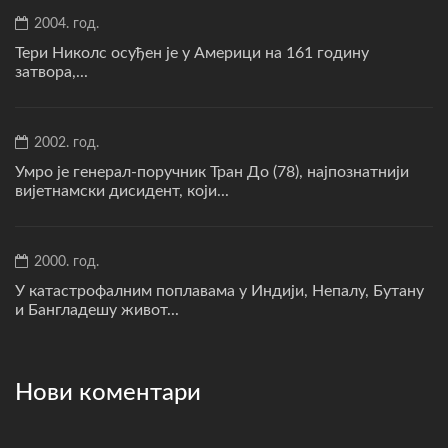
2004. год.
Тери Николс осуђен је у Америци на 161 годину
затвора,...
2002. год.
Умро је генерал-поручник Тран До (78), најпознатнији
вијетнамски дисидент, који...
2000. год.
У катастрофалним поплавама у Индији, Непалу, Бутану
и Бангладешу живот...
Нови коментари