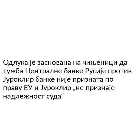
Одлука је заснована на чињеници да
тужба Централне банке Русије против
Јуроклир банке није призната по
праву ЕУ и Јуроклир „не признаје
надлежност суда“