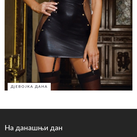
ДјЕВОЈКА ДАНА
На данашњи дан