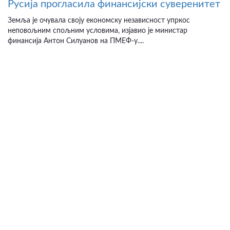
Русија прогласила финансијски суверенитет
Земља је очувала своју економску независност упркос
неповољним спољним условима, изјавио је министар
финансија Антон Силуанов на ПМЕФ-у....