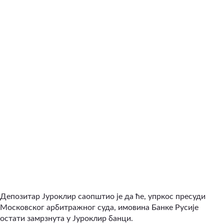
Депозитар Јуроклир саопштио је да ће, упркос пресуди
Московског арбитражног суда, имовина Банке Русије
остати замрзнута у Јуроклир банци.