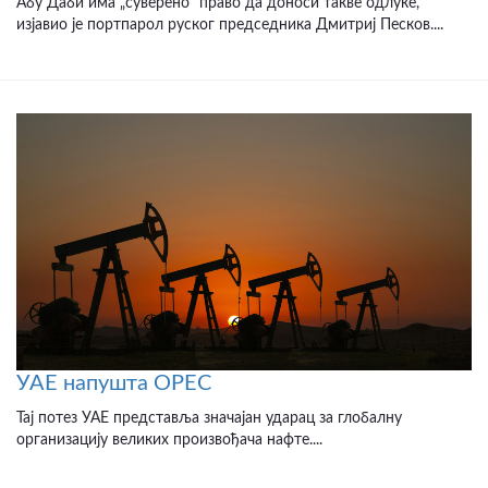
Абу Даби има „суверено” право да доноси такве одлуке,
изјавио је портпарол руског председника Дмитриј Песков....
УАЕ напушта OPEC
Тај потез УАЕ представља значајан ударац за глобалну
организацију великих произвођача нафте....