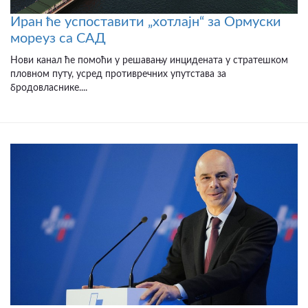
Иран ће успоставити „хотлајн“ за Ормуски
мореуз са САД
Нови канал ће помоћи у решавању инцидената у стратешком
пловном путу, усред противречних упутстава за
бродовласнике....