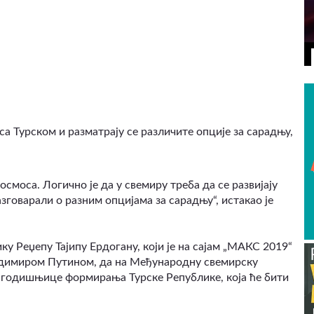
ВИДЕО
са Турском и разматрају се различите опције за сарадњу,
смоса. Логично је да у свемиру треба да се развијају
зговарали о разним опцијама за сарадњу“, истакао је
у Реџепу Тајипу Ердогану, који је на сајам „МАКС 2019“
адимиром Путином, да на Међународну свемирску
. годишњице формирања Турске Републике, која ће бити