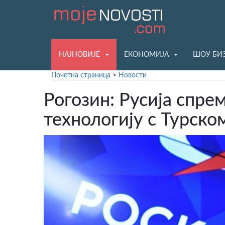
НАЈНОВИЈЕ
ЕКОНОМИЈА
ШОУ БИ
Почетна страница
>
Новости
Рогозин: Русија спре
технологију с Турско