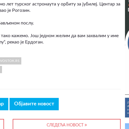
мо лет турског астронаута у орбиту за јубилеј. Центар за
зао је Рогозин.
обављеном послу.
 тако кажемо. Још једном желим да вам захвалим у име
“, рекао је Ердоган.
 VOSTOK.RS
С
ар
Објавите новост
СЛЕДЕЋА НОВОСТ