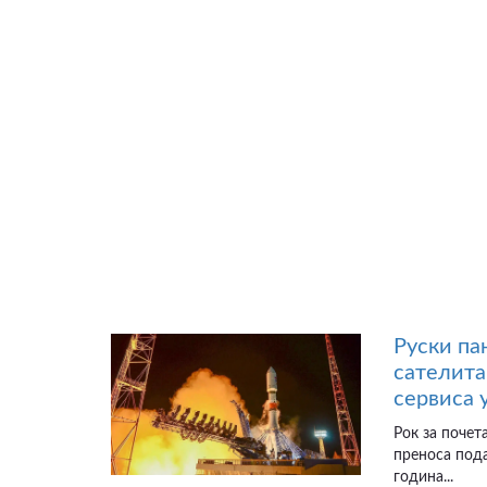
Руски па
сателита
сервиса 
Рок за почет
преноса пода
година...