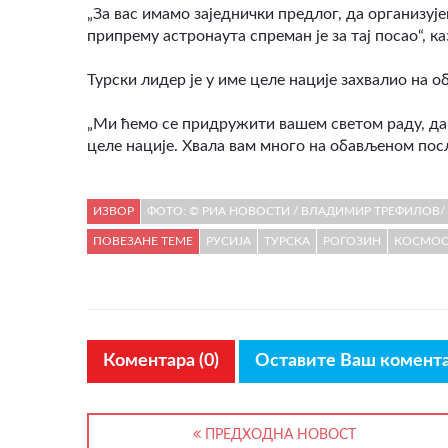
„За вас имамо заједнички предлог, да организује
припрему астронаута спреман је за тај посао“, ка
Турски лидер је у име целе нације захвалио на 
„Ми ћемо се придружити вашем светом раду, да
целе нације. Хвала вам много на обављеном послу
ИЗВОР
ФОТО: © РИА НОВОСТИ / ВЛАДИМИР ТРЕФИЛОВ/
ПОВЕЗАНЕ ТЕМЕ
РУСИЈА
ТУРСКА
РОГОЗИН
КОСМО
Коментара (0)
Оставите Ваш комент
ПРЕДХОДНА НОВОСТ