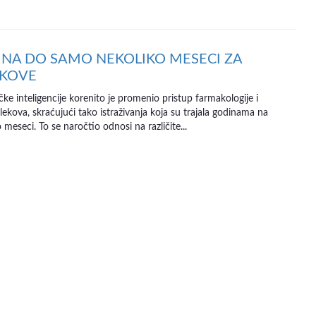
NA DO SAMO NEKOLIKO MESECI ZA
EKOVE
e inteligencije korenito je promenio pristup farmakologije i
lekova, skraćujući tako istraživanja koja su trajala godinama na
meseci. To se naročtio odnosi na različite...