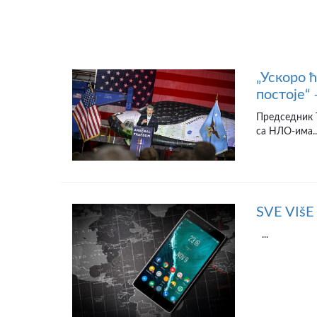
„Ускоро 
постоје“
Председник Т
са НЛО-има...
SVE VIš
...