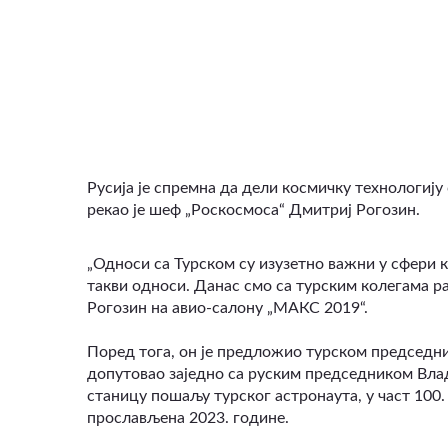
ВИДЕО
Русија је спремна да дели космичку технологију 
рекао је шеф „Роскосмоса“ Дмитриј Рогозин.
„Односи са Турском су изузетно важни у сфери ко
такви односи. Данас смо са турским колегама ра
Рогозин на авио-салону „МАКС 2019“.
Поред тога, он је предложио турском председник
допутовао заједно са руским председником Вл
станицу пошаљу турског астронаута, у част 100
прослављена 2023. године.