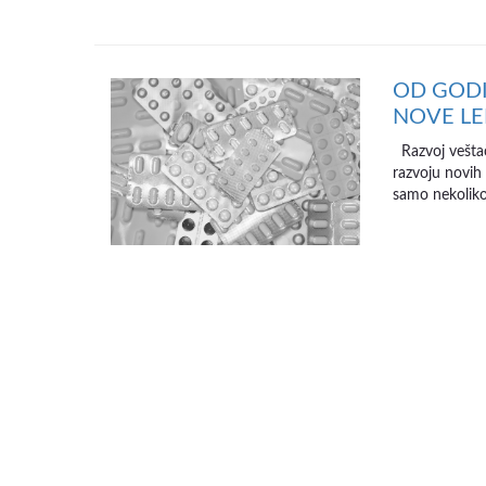
OD GODI
NOVE L
Razvoj veštačk
razvoju novih 
samo nekoliko 