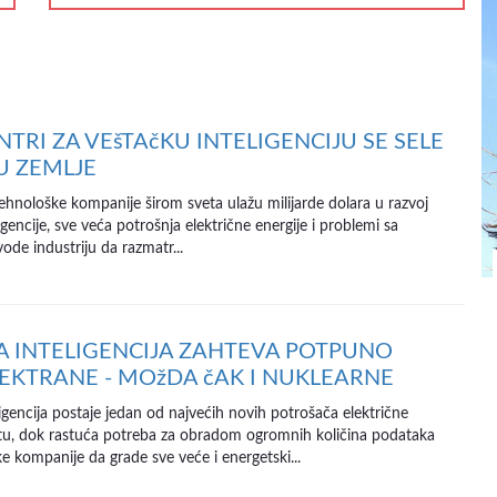
NTRI ZA VEšTAčKU INTELIGENCIJU SE SELE
U ZEMLJE
ehnološke kompanije širom sveta ulažu milijarde dolara u razvoj
igencije, sve veća potrošnja električne energije i problemi sa
de industriju da razmatr...
A INTELIGENCIJA ZAHTEVA POTPUNO
EKTRANE - MOžDA čAK I NUKLEARNE
igencija postaje jedan od najvećih novih potrošača električne
etu, dok rastuća potreba za obradom ogromnih količina podataka
e kompanije da grade sve veće i energetski...