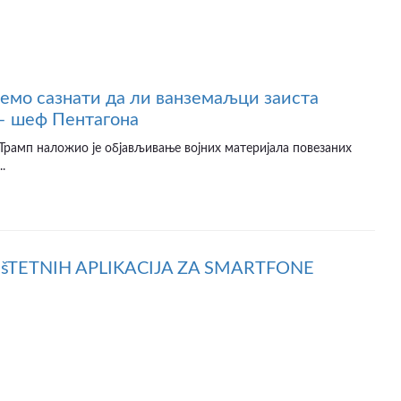
ћемо сазнати да ли ванземаљци заиста
 – шеф Пентагона
рамп наложио је објављивање војних материјала повезаних
.
E šTETNIH APLIKACIJA ZA SMARTFONE