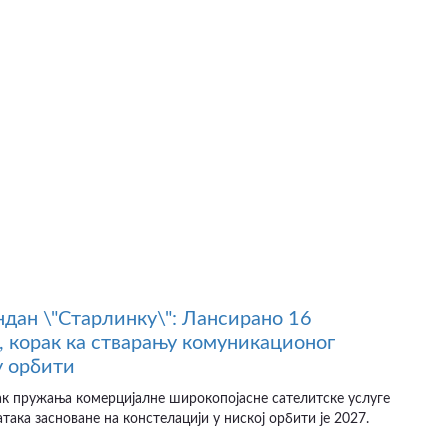
ндан \"Старлинку\": Лансирано 16
, корак ка стварању комуникационог
у орбити
ак пружања комерцијалне широкопојасне сателитске услуге
така засноване на констелацији у ниској орбити је 2027.