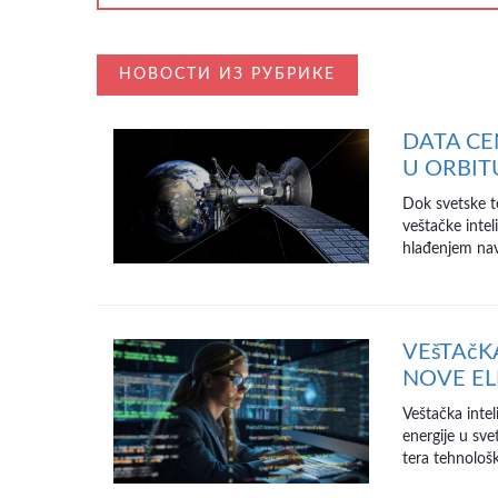
НОВОСТИ ИЗ РУБРИКЕ
DATA CE
U ORBIT
Dok svetske t
veštačke intel
hlađenjem navo
VEšTAčK
NOVE EL
Veštačka intel
energije u sv
tera tehnološk