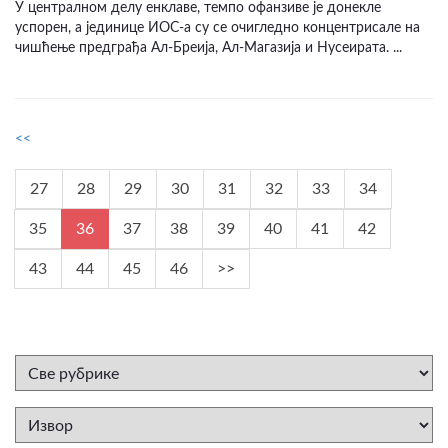
У централном делу енклаве, темпо офанзиве је донекле
успорен, а јединице ИОС-а су се очигледно концентрисале на
чишћење предграђа Ал-Бреија, Ал-Магазија и Нусеирата. ...
<<
27
28
29
30
31
32
33
34
35
36
37
38
39
40
41
42
43
44
45
46
>>