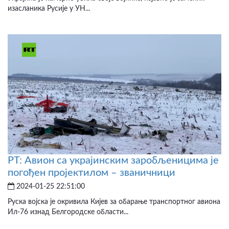
изасланика Русије у УН...
РТ: Авион са украјинским заробљеницима је
погођен пројектилом – званичници
2024-01-25 22:51:00
Руска војска је окривила Кијев за обарање транспортног авиона
Ил-76 изнад Белгородске области...