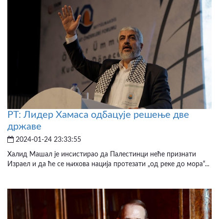
РТ: Лидер Хамаса одбацује решење две
државе
2024-01-24 23:33:55
Халид Машал је инсистирао да Палестинци неће признати
Израел и да ће се њихова нација протезати „од реке до мора“...