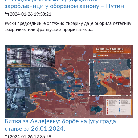
заробљеници у обореном авиону – Путин
2024-01-26 19:33:21
Руски председник је оптужио Украјину да је оборила летелицу
америчким или француским пројектилима...
Битка за Авдејевку: борбе на југу града
стање за 26.01.2024.
2024-01-26 12:35:29