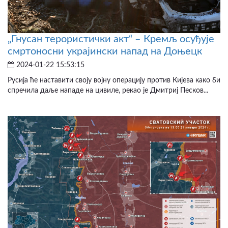
„Гнусан терористички акт“ – Кремљ осуђује
смртоносни украјински напад на Доњецк
2024-01-22 15:53:15
Русија ће наставити своју војну операцију против Кијева како би
спречила даље нападе на цивиле, рекао је Дмитриј Песков...