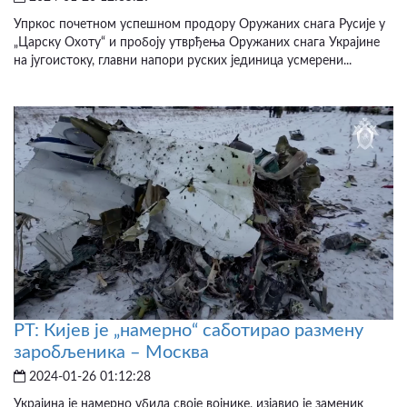
Упркос почетном успешном продору Оружаних снага Русије у
„Царску Охоту“ и пробоју утврђења Оружаних снага Украјине
на југоистоку, главни напори руских јединица усмерени...
РТ: Кијев је „намерно“ саботирао размену
заробљеника – Москва
2024-01-26 01:12:28
Украјина је намерно убила своје војнике, изјавио је заменик