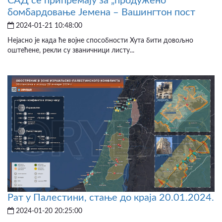
САД се припремају за „продужено“
бомбардовање Јемена – Вашингтон пост
2024-01-21 10:48:00
Нејасно је када ће војне способности Хута бити довољно
оштећене, рекли су званичници листу...
Рат у Палестини, стање до краја 20.01.2024.
2024-01-20 20:25:00