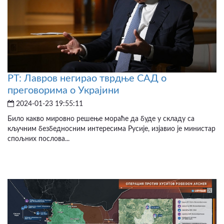
РТ: Лавров негирао тврдње САД о
преговорима о Украјини
2024-01-23 19:55:11
Било какво мировно решење мораће да буде у складу са
кључним безбедносним интересима Русије, изјавио је министар
спољних послова...