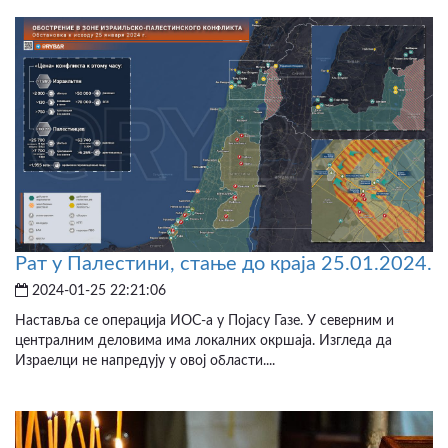
Рат у Палестини, стање до краја 25.01.2024.
2024-01-25 22:21:06
Наставља се операција ИОС-а у Појасу Газе. У северним и
централним деловима има локалних окршаја. Изгледа да
Израелци не напредују у овој области....