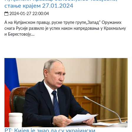
стање крајем 27.01.2024
2024-01-27 22:00:04
А на Купјанском правцу, руске трупе групе„Запад“ Оружаних
снага Русије развило је успех након напредовања у Крахмаљну
и Берестовоју....
РТ: Кијев је знао да су украјински