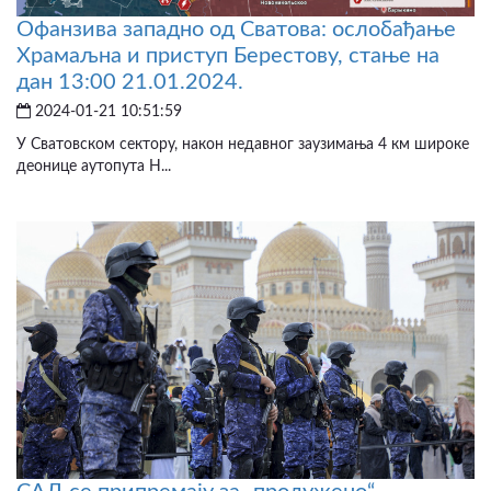
Офанзива западно од Сватова: ослобађање
Храмаљна и приступ Берестову, стање на
дан 13:00 21.01.2024.
2024-01-21 10:51:59
У Сватовском сектору, након недавног заузимања 4 км широке
деонице аутопута Н...