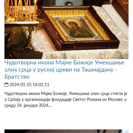
Чудотворна икона Мајке Божије Умекшање
злих срца у руској цркви на Ташмајдану -
Братство
2024-01-25 16:01:11
Чудотворна икона Мајке Божије, Умекшање злих срца стигла је
у Србију у организацији фондације Светог Романа из Москве, у
среду 24. јануара 2024....