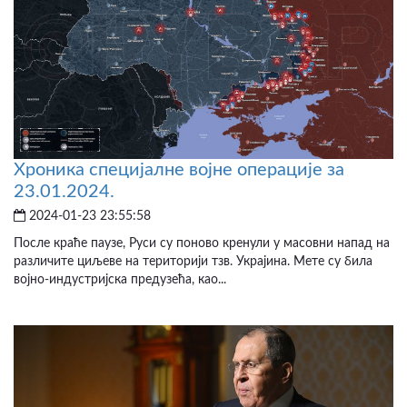
Хроника специјалне војне операције за
23.01.2024.
2024-01-23 23:55:58
После краће паузе, Руси су поново кренули у масовни напад на
различите циљеве на територији тзв. Украјина. Мете су била
војно-индустријска предузећа, као...