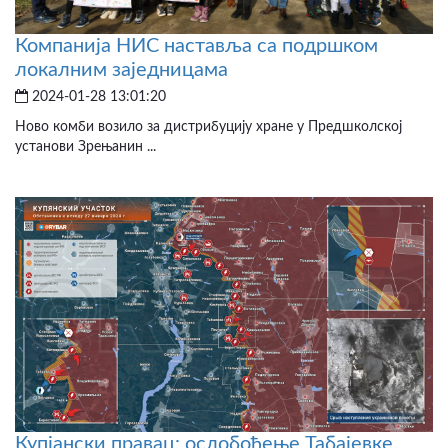
Компанија НИС наставља са подршком
локалним заједницама
2024-01-28 13:01:20
Ново комби возило за дистрибуцију хране у Предшколској
установи Зрењанин ...
Купјански правац: ослобођење Табајевке,