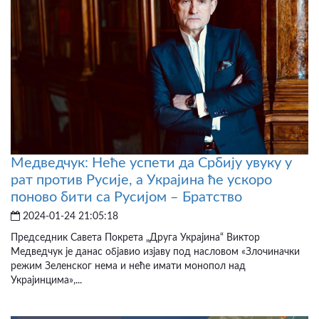
Медведчук: Неће успети да Србију увуку у
рат против Русије, а Украјина ће ускоро
поново бити са Русијом – Братство
2024-01-24 21:05:18
Председник Савета Покрета „Друга Украјина“ Виктор
Медведчук је данас објавио изјаву под насловом «Злочиначки
режим Зеленског нема и неће имати монопол над
Украјинцима»,...