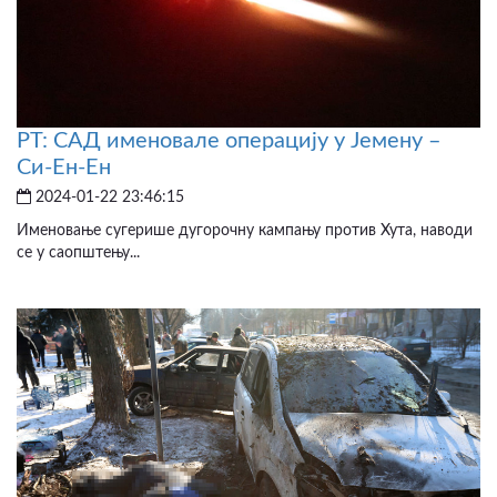
РТ: САД именовале операцију у Јемену –
Си-Ен-Ен
2024-01-22 23:46:15
Именовање сугерише дугорочну кампању против Хута, наводи
се у саопштењу...