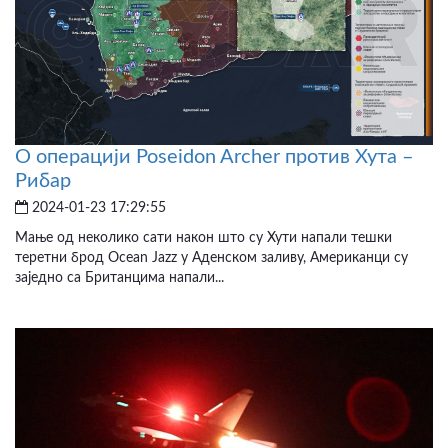
О операцији Poseidon Archer против Хута –
Рибар
2024-01-23 17:29:55
Мање од неколико сати након што су Хути напали тешки
теретни брод Ocean Jazz у Аденском заливу, Американци су
заједно са Британцима напали...