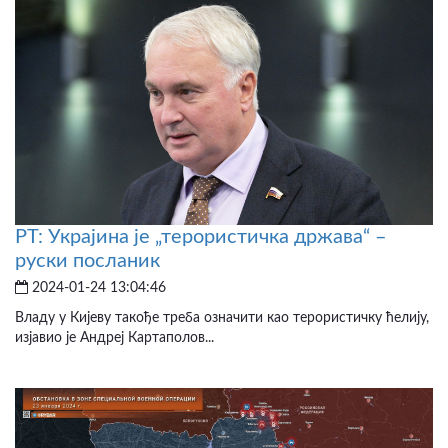
РТ: Украјина је „терористичка држава“ –
руски посланик
2024-01-24 13:04:46
Владу у Кијеву такође треба означити као терористичку ћелију,
изјавио је Андреј Картаполов...