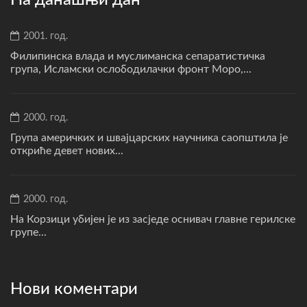
На данашњи дан
2001. год.
Филипинска влада и муслиманска сепаратистичка
група, Исламски ослободилачки фронт Моро,...
2000. год.
Група америчких и швајцарских научника саопштила је
откриће девет нових...
2000. год.
На Корзици убијен је из засједе оснивач главне герилске
групе...
Нови коментари