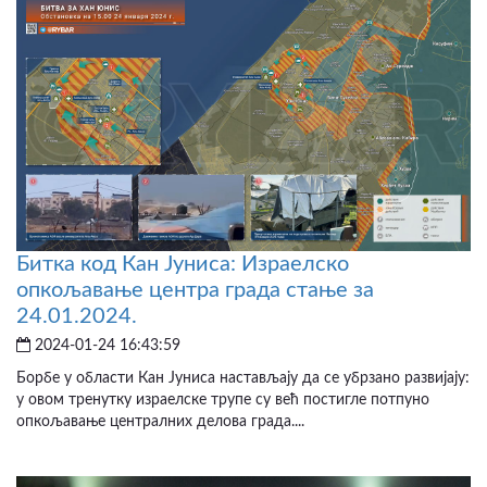
Битка код Кан Јуниса: Израелско
опкољавање центра града стање за
24.01.2024.
2024-01-24 16:43:59
Борбе у области Кан Јуниса настављају да се убрзано развијају:
у овом тренутку израелске трупе су већ постигле потпуно
опкољавање централних делова града....