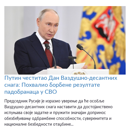
Путин честитао Дан Ваздушно-десантних
снага: Похвалио борбене резултате
падобранаца у СВО
Председник Русије је изразио уверење да ће особље
Ваздушно-десантних снага наставити да достојанствено
испуњава своје задатке и пружити значајан допринос
обезбеђивању одбрамбене способности, суверенитета и
националне безбедности отаџбине...