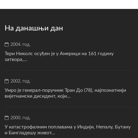
На данашњи дан
2004. год.
Тери Николс осуђен је у Америци на 161 годину
затвора,...
2002. год.
Умро је генерал-поручник Тран До (78), најпознатнији
вијетнамски дисидент, који...
2000. год.
У катастрофалним поплавама у Индији, Непалу, Бутану
и Бангладешу живот...