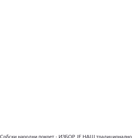
Србски народни покрет - ИЗБОР ЈЕ НАШ традиционално