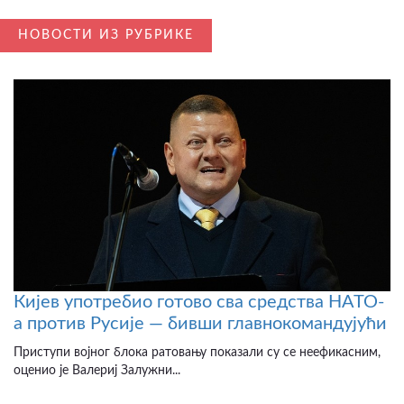
НОВОСТИ ИЗ РУБРИКЕ
Кијев употребио готово сва средства НАТО-
а против Русије — бивши главнокомандујући
Приступи војног блока ратовању показали су се неефикасним,
оценио је Валериј Залужни...