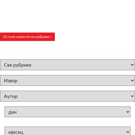
Остале новости из рубрике »