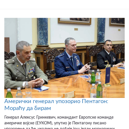
Амерички генерал упозорио Пентагон:
Мораћу да бирам
Генерал Алексус Гринкевич, командант Европске команде
америчке војске (ЕУКОМ), упутио је Пентагону писано