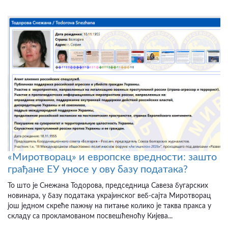
«Миротворац» и европске вредности: зашто
грађане ЕУ уносе у ову базу података?
То што је Снежана Тодорова, председница Савеза бугарских
новинара, у базу података украјинског веб-сајта Миротворац
још једном скреће пажњу на питање колико је таква пракса у
складу са прокламованом посвешћеноћу Кијева...