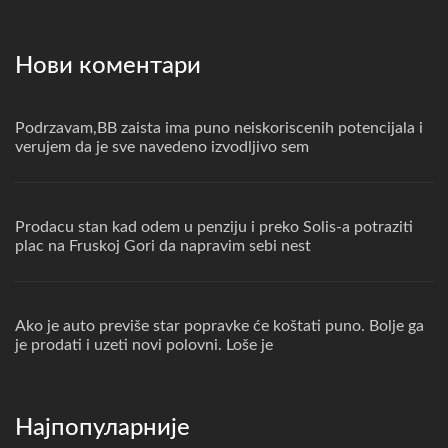
Нови коментари
Podrzavam,BB zaista ima puno neiskoriscenih potencijala i
verujem da je sve navedeno izvodljivo sem
Prodacu stan kad odem u penziju i preko Solis-a potraziti
plac na Fruskoj Gori da napravim sebi nest
Ako je auto previše star popravke će koštati puno. Bolje ga
je prodati i uzeti novi polovni. Loše je
Најпопуларније