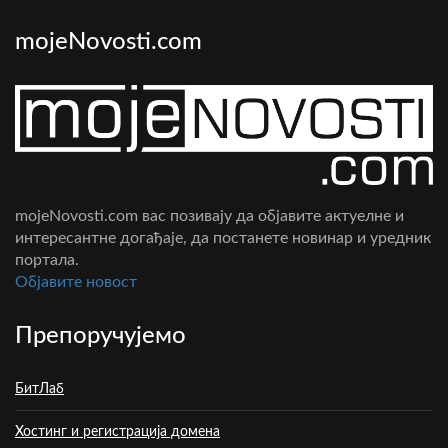
mojeNovosti.com
mojeNovosti.com вас позивају да објавите актуелне и
интересантне догађаје, да постанете новинар и уредник
портала.
Oбјавите новост
Препоручујемо
БитЛаб
Хостинг и регистрација домена