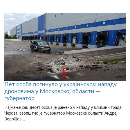
Пет особа погинуло у украјинском нападу
дроновима у Московској области —
губернатор
Најмање још десет особа је рањено у нападу у близини града
Чехова, саопштио је губернатор Московске области Андреј
Воробјов....