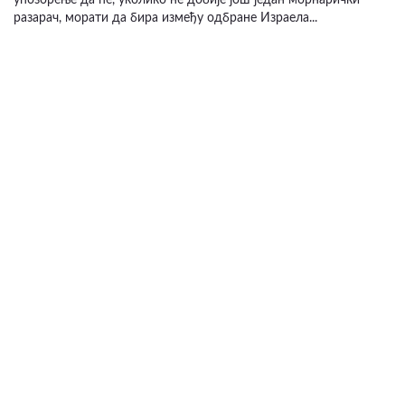
упозорење да ће, уколико не добије још један морнарички
разарач, морати да бира између одбране Израела...