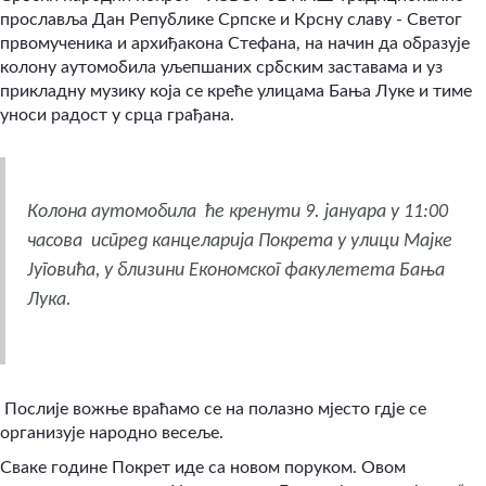
прославља Дан Републике Српске и Крсну славу - Светог
првомученика и архиђакона Стефана, на начин да образује
колону аутомобила уљепшаних србским заставама и уз
прикладну музику која се креће улицама Бања Луке и тиме
уноси радост у срца грађана.
Колона аутомобила ће кренути 9. јануара у 11:00
часова испред канцеларија Покрета у улици Мајке
Југовића, у близини Економског факулетета Бања
Лука.
Послије вожње враћамо се на полазно мјесто гдје се
организује народно весеље.
Сваке године Покрет иде са новом поруком. Овом