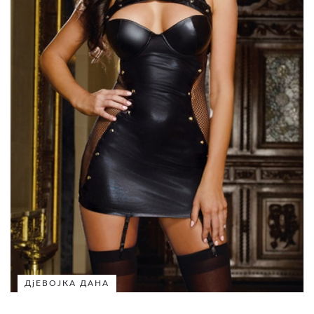
ДјЕВОЈКА ДАНА