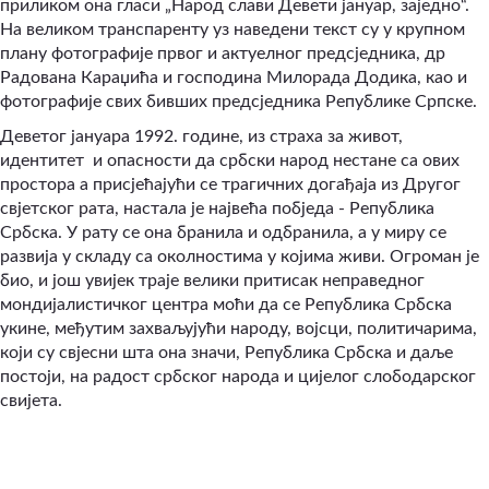
приликом она гласи „Народ слави Девети јануар, заједно“.
На великом транспаренту уз наведени текст су у крупном
плану фотографије првог и актуелног предсједника, др
Радована Караџића и господина Милорада Додика, као и
фотографије свих бивших предсједника Републике Српске.
Деветог јануара 1992. године, из страха за живот,
идентитет и опасности да србски народ нестане са ових
простора а присјећајући се трагичних догађаја из Другог
свјетског рата, настала је највећа побједа - Република
Србска. У рату се она бранила и одбранила, а у миру се
развија у складу са околностима у којима живи. Огроман је
био, и још увијек траје велики притисак неправедног
мондијалистичког центра моћи да се Република Србска
укине, међутим захваљујући народу, војсци, политичарима,
који су свјесни шта она значи, Република Србска и даље
постоји, на радост србског народа и цијелог слободарског
свијета.