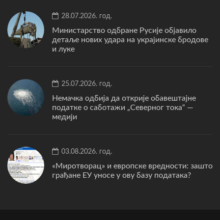
28.07.2026. год.
Министарство одбране Русије објавило
детаље нових удара на украјинске бродове
и луке
25.07.2026. год.
Немачка одбија да открије обавештајне
податке о саботажи „Северног тока“ —
медији
03.08.2026. год.
«Миротворац» и европске вредности: зашто
грађане ЕУ уносе у ову базу података?