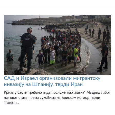
САД и Израел организовали мигрантску
инвазију на Шпанију, тврди Иран
Криза у Сеути требало је да послужи као „казна“ Мадриду због
његовог става према сукобима на Блиском истоку, тврди
Техеран...