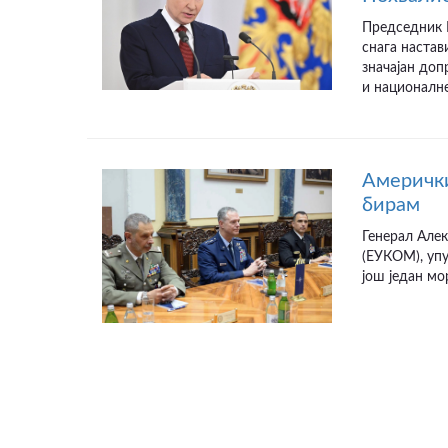
Председник Р
снага настав
значајан до
и националне
Амерички
бирам
Генерал Алек
(ЕУКОМ), упу
још један мо