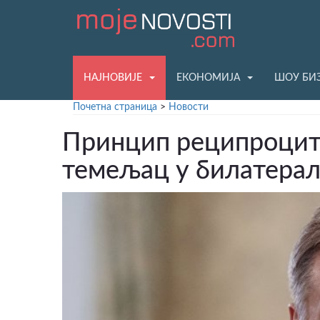
НАЈНОВИЈЕ
ЕКОНОМИЈА
ШОУ БИ
Почетна страница
>
Новости
Принцип реципроците
темељац у билатера