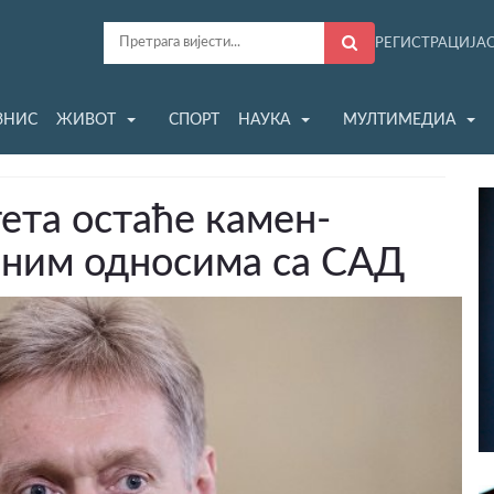
РЕГИСТРАЦИЈА
ЗНИС
ЖИВОТ
СПОРТ
НАУКА
МУЛТИМЕДИА
та остаће камен-
лним односима са САД