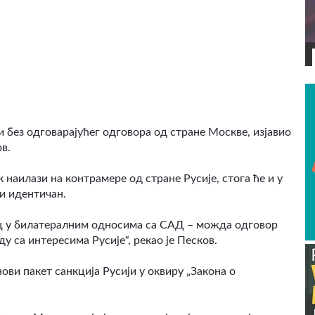
ВИДЕО
 без одговарајућег одговора од стране Москве, изјавио
в.
к наилази на контрамере од стране Русије, стога ће и у
и идентичан.
ц у билатералним односима са САД – можда одговор
ду са интересима Русије“, рекао је Песков.
ви пакет санкција Русији у оквиру „Закона о