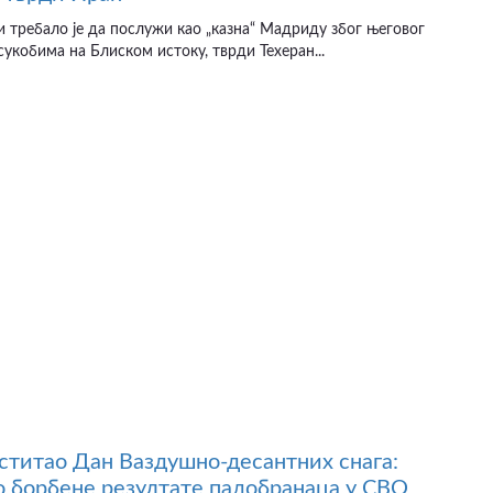
и требало је да послужи као „казна“ Мадриду због његовог
сукобима на Блиском истоку, тврди Техеран...
ститао Дан Ваздушно-десантних снага:
 борбене резултате падобранаца у СВО