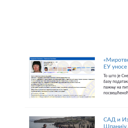
«Миротво
ЕУ уносе 
То што је Сн
базу податак
пажњу на пит
посвешћеноћу
САД и Из
Шпанију,