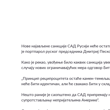
ВИДЕО
Нове најављене санкције САД Русији неће остати
је портпарол руског председника Дмитриј Песко
Како је рекао, увођење било каквих санкција уве
случају нових ограничавајућих мера одговор бит
„Принцип реципроцитета остаће камен-темеља
неће бити идентичан, али ће свакако бити у скла
Нешто раније је саопштено да САД припремају но
супротстављању непријатељима Америке“.