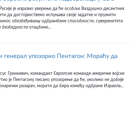
усије је изразио уверење да ће особље Ваздушно-десантних
ити да достојанствено испуњава своје задатке и пружити
принос обезбеђивању одбрамбене способности, суверенитета
 безбедности отаџбине...
 генерал упозорио Пентагон: Мораћу да
сус Гринкевич, командант Европске команде америчке војске
тио је Пентагону писано упозорење да ће, уколико не добије
рнарички разарач, морати да бира између одбране Израела...