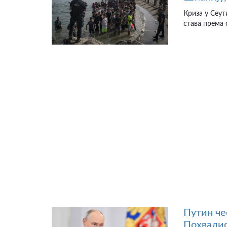
Криза у Сеут
става према 
Путин че
Похвалио