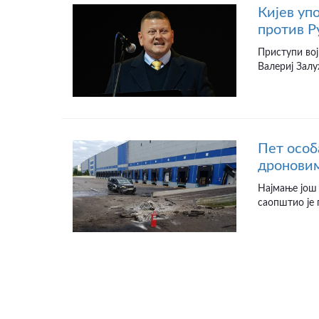
Кијев уп
против Р
Приступи вој
Валериј Залу
Пет особ
дроновим
Најмање још 
саопштио је 