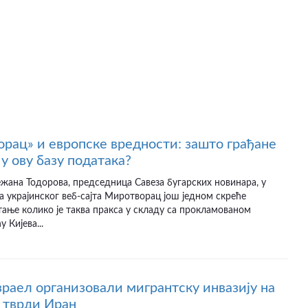
рац» и европске вредности: зашто грађане
у ову базу података?
ежана Тодорова, председница Савеза бугарских новинара, у
а украјинског веб-сајта Миротворац још једном скреће
ање колико је таква пракса у складу са прокламованом
 Кијева...
раел организовали мигрантску инвазију на
 тврди Иран