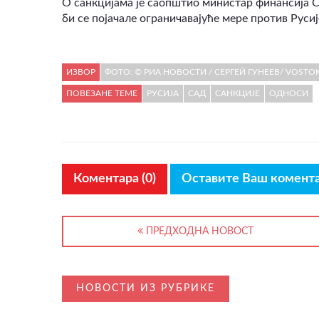
О санкцијама је саопштио министар финансија Сти
би се појачале ограничавајуће мере против Русиј
ИЗВОР
ФОТО: © РИА НОВОСТИ / СЕРГЕЙ ГУНЕЕВ/ VOSTOK
ПОВЕЗАНЕ ТЕМЕ
РУСИЈА
САД
САНКЦИЈЕ
ОДНОСИ
Коментара (0)
Оставите Ваш комент
ПРЕДХОДНА НОВОСТ
НОВОСТИ ИЗ РУБРИКЕ