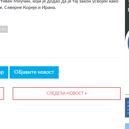
вен Мнучин, који је додао да је тај закон усвојен како
е, Северне Кореје и Ирана.
.RS
ар
Објавите новост
СЛЕДЕЋА НОВОСТ