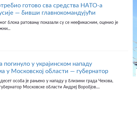
отребио готово сва средства НАТО-а
усије — бивши главнокомандујући
ног блока ратовању показали су се неефикасним, оценио је
жни...
а погинуло у украјинском нападу
а у Московској области — губернатор
десет особа је рањено у нападу у близини града Чехова,
губернатор Московске области Андреј Воробјов....