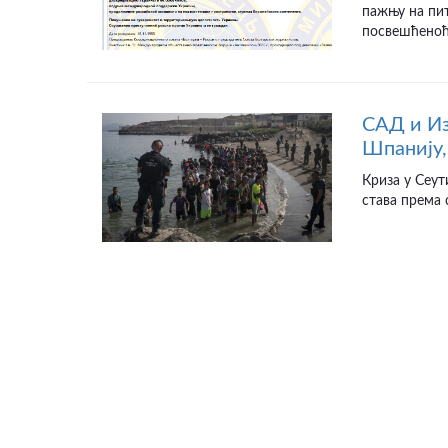
пажњу на пит
посвешћеноћу
САД и Из
Шпанију,
Криза у Сеут
става према 