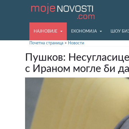
НАЈНОВИЈЕ
ЕКОНОМИЈА
ШОУ БИ
Почетна страница
>
Новости
Пушков: Несугласице
с Ираном могле би д