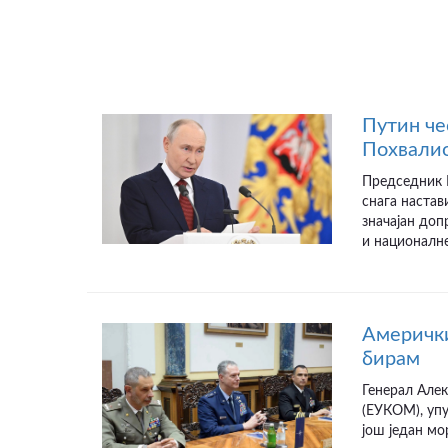
Путин че
Похвалио
Председник Р
снага настав
значајан до
и националне
Амерички
бирам
Генерал Алек
(ЕУКОМ), упу
још један мо