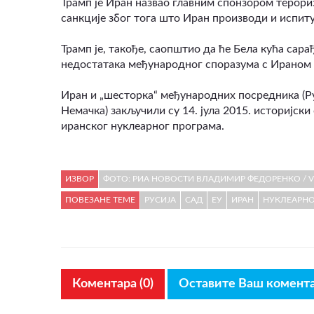
​Трамп је Иран назвао главним спонзором терор
санкције због тога што Иран производи и испиту
Трамп је, такође, саопштио да ће Бела кућа са
недостатака међународног споразума с Ираном ко
Иран и „шесторка“ међународних посредника (Ру
Немачка) закључили су 14. јула 2015. историјс
иранског нуклеарног програма.
ИЗВОР
ФОТО: РИА НОВОСТИ ВЛАДИМИР ФЕДОРЕНКО / V
ПОВЕЗАНЕ ТЕМЕ
РУСИЈА
САД
ЕУ
ИРАН
НУКЛЕАРН
Коментара (0)
Оставите Ваш комент