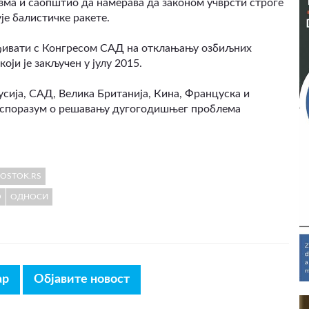
изма и саопштио да намерава да законом учврсти строге
је балистичке ракете.
рађивати с Конгресом САД на отклањању озбиљних
ји је закључен у јулу 2015.
сија, САД, Велика Британија, Кина, Француска и
ки споразум о решавању дугогодишњег проблема
OSTOK.RS
О
ОДНОСИ
ар
Објавите новост