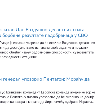
ститао Дан Ваздушно-десантних снага:
 борбене резултате падобранаца у СВО
усије је изразио уверење да ће особље Ваздушно-десантних
ити да достојанствено испуњава своје задатке и пружити
принос обезбеђивању одбрамбене способности, суверенитета
 безбедности отаџбине...
 генерал упозорио Пентагон: Мораћу да
сус Гринкевич, командант Европске команде америчке војске
тио је Пентагону писано упозорење да ће, уколико не добије
рнарички разарач, морати да бира између одбране Израела...