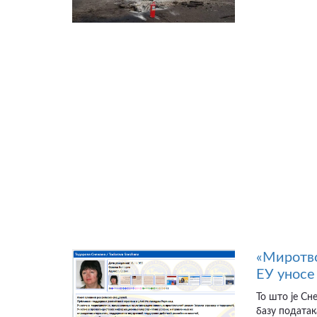
«Миротво
ЕУ уносе 
То што је Сн
базу податак