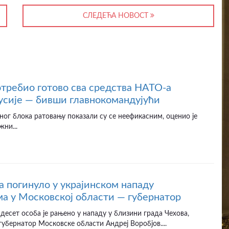
СЛЕДЕЋА НОВОСТ
отребио готово сва средства НАТО-а
усије — бивши главнокомандујући
ног блока ратовању показали су се неефикасним, оценио је
жни...
а погинуло у украјинском нападу
а у Московској области — губернатор
десет особа је рањено у нападу у близини града Чехова,
губернатор Московске области Андреј Воробјов....