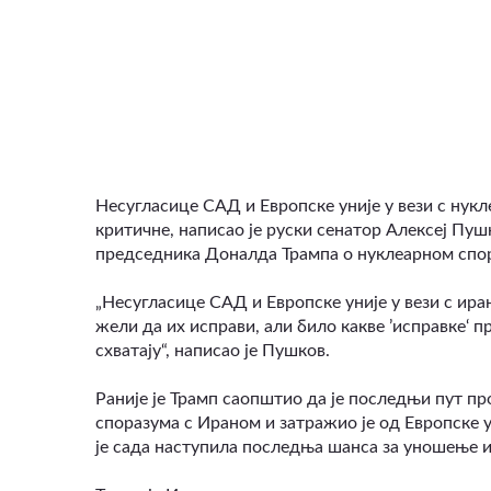
ВИДЕО
Несугласице САД и Европске уније у вези с нук
критичне, написао је руски сенатор Алексеј Пу
председника Доналда Трампа о нуклеарном спо
„Несугласице САД и Европске уније у вези с ир
жели да их исправи, али било какве ’исправке‘ 
схватају“, написао је Пушков.
​Раније је Трамп саопштио да је последњи пут п
споразума с Ираном и затражио је од Европске у
је сада наступила последња шанса за уношење и