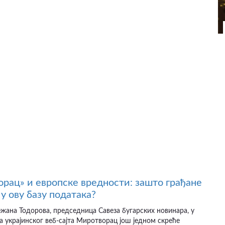
рац» и европске вредности: зашто грађане
у ову базу података?
ежана Тодорова, председница Савеза бугарских новинара, у
а украјинског веб-сајта Миротворац још једном скреће