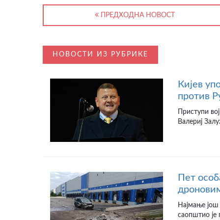
ПРЕДХОДНА НОВОСТ
НОВОСТИ ИЗ РУБРИКЕ
Кијев уп
против Р
Приступи вој
Валериј Залу
Пет особ
дроновим
Најмање још 
саопштио је 