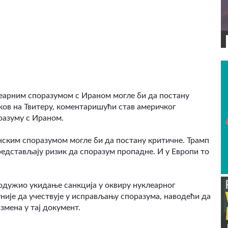
ВИДЕО
леарним споразумом с Ираном могле би да постану
шков на Твитеру, коментаришући став америчког
разуму с Ираном.
анским споразумом могле би да постану критичне. Трамп
представљају ризик да споразум пропадне. И у Европи то
родужио укидање санкција у оквиру нуклеарног
није да учествује у исправљању споразума, наводећи да
змена у тај документ.