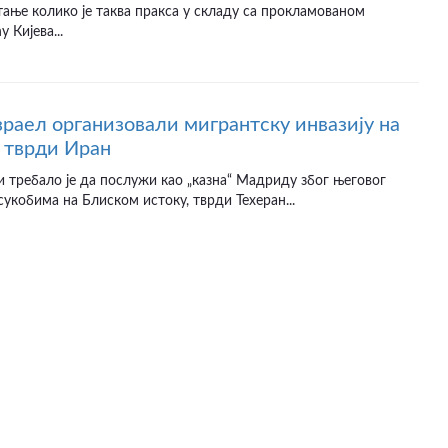
ање колико је таква пракса у складу са прокламованом
 Кијева...
раел организовали мигрантску инвазију на
 тврди Иран
и требало је да послужи као „казна“ Мадриду због његовог
сукобима на Блиском истоку, тврди Техеран...