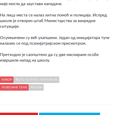
није могла да заустави нападаче.
На лицу места се налаз хитна помоћ и полиција. Испред
школе је отворен штаб Министарства за ванредне
ситуације.
Осумњичени су већ ухапшени. Један од иницијатора туче
налазио се под психијатријском присмотром.
Претходно је саопштено да су две маскиране особе
извршиле напад на школу.
ИЗВОР
ФОТО: © 59.RU/ VOSTOK.RS
ПОВЕЗАНЕ ТЕМЕ
РУСИЈА