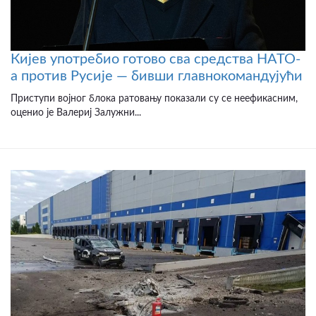
Кијев употребио готово сва средства НАТО-
а против Русије — бивши главнокомандујући
Приступи војног блока ратовању показали су се неефикасним,
оценио је Валериј Залужни...