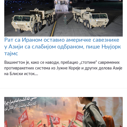
Рат са Ираном оставио америчке савезнике
у Азији са слабијом одбраном, пише Њујорк
тајмс
Вашингтон је, како се наводи, пребацио „стотине“ савремених
противракетних система из Јужне Кореје и других делова Азије
на Блиски исток....