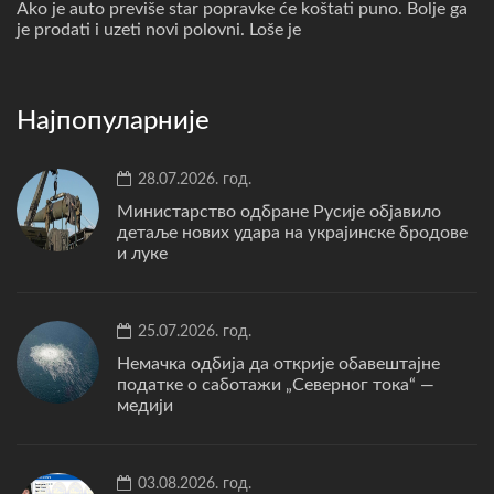
Ako je auto previše star popravke će koštati puno. Bolje ga
je prodati i uzeti novi polovni. Loše je
Најпопуларније
28.07.2026. год.
Министарство одбране Русије објавило
детаље нових удара на украјинске бродове
и луке
25.07.2026. год.
Немачка одбија да открије обавештајне
податке о саботажи „Северног тока“ —
медији
03.08.2026. год.