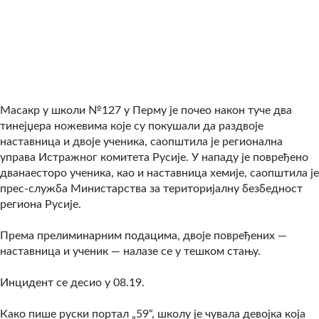
Масакр у школи №127 у Перму је почео након туче два
тинејџера ножевима које су покушали да раздвоје
наставница и двоје ученика, саопштила је регионална
управа Истражног комитета Русије. У нападу је повређено
дванаесторо ученика, као и наставница хемије, саопштила је
прес-служба Министарства за територијалну безбедност
региона Русије.
Према прелиминарним подацима, двоје повређених —
наставница и ученик — налазе се у тешком стању.
Инцидент се десио у 08.19.
Како пише руски портал „59“, школу је чувала девојка која