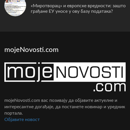
«Миротворац» и европске вредности: зашто
грађане ЕУ уносе у ову базу података?
mojeNovosti.com
mojeNovosti.com вас позивају да објавите актуелне и
интересантне догађаје, да постанете новинар и уредник
портала.
Oбјавите новост