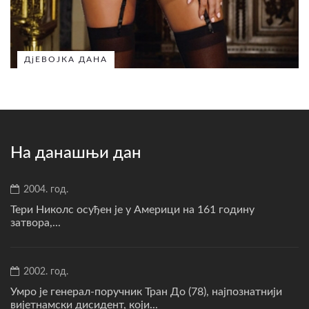
ДјЕВОЈКА ДАНА
На данашњи дан
2004. год.
Тери Николс осуђен је у Америци на 161 годину
затвора,...
2002. год.
Умро је генерал-поручник Тран До (78), најпознатнији
вијетнамски дисидент, који...