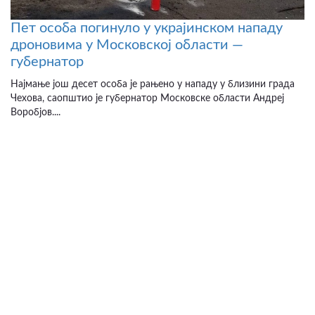
Пет особа погинуло у украјинском нападу
дроновима у Московској области —
губернатор
Најмање још десет особа је рањено у нападу у близини града
Чехова, саопштио је губернатор Московске области Андреј
Воробјов....