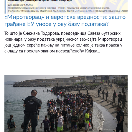
«Миротворац» и европске вредности: зашто
грађане ЕУ уносе у ову базу података?
То што је Снежана Тодорова, председница Савеза бугарских
новинара, у базу података украјинског веб-сајта Миротворац
још једном скреће пажњу на питање колико је таква пракса у
складу са прокламованом посвешћеноћу Кијева...