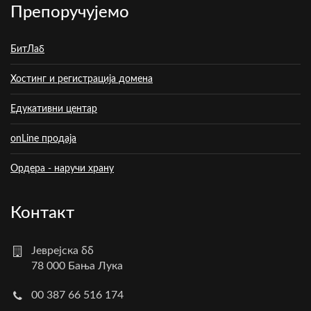
Препоручујемо
БитЛаб
Хостинг и регистрација домена
Едукативни центар
onLine продаја
Ордера - наручи храну
Контакт
Јеврејска бб
78 000 Бања Лука
00 387 66 516 174