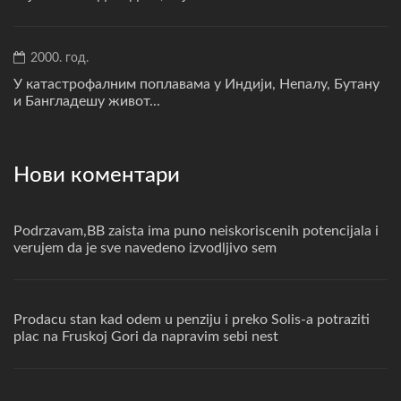
2000. год.
У катастрофалним поплавама у Индији, Непалу, Бутану
и Бангладешу живот...
Нови коментари
Podrzavam,BB zaista ima puno neiskoriscenih potencijala i
verujem da je sve navedeno izvodljivo sem
Prodacu stan kad odem u penziju i preko Solis-a potraziti
plac na Fruskoj Gori da napravim sebi nest