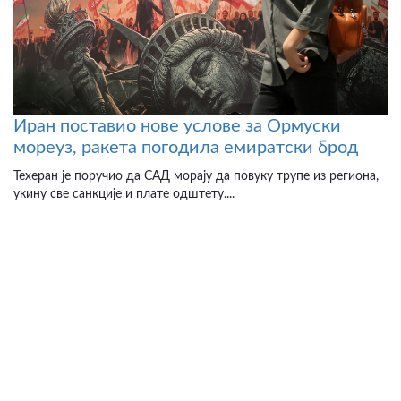
Иран поставио нове услове за Ормуски
мореуз, ракета погодила емиратски брод
Техеран је поручио да САД морају да повуку трупе из региона,
укину све санкције и плате одштету....