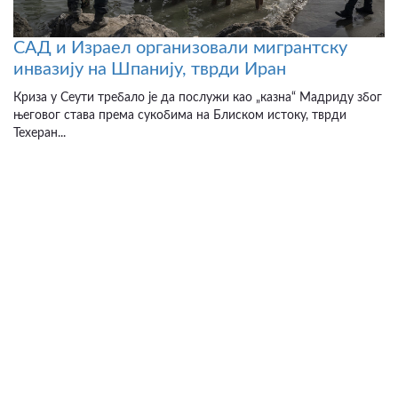
САД и Израел организовали мигрантску
инвазију на Шпанију, тврди Иран
Криза у Сеути требало је да послужи као „казна“ Мадриду због
његовог става према сукобима на Блиском истоку, тврди
Техеран...