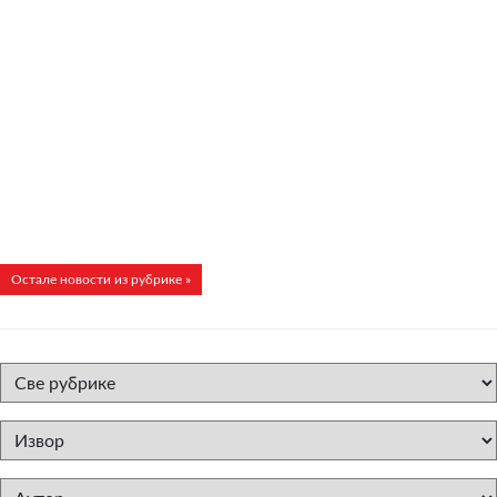
Остале новости из рубрике »