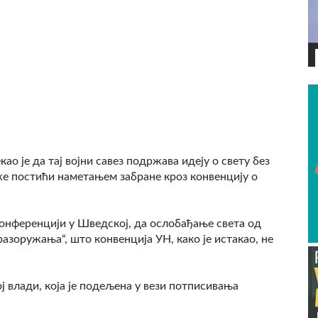
ВИДЕО
о је да тај војни савез подржава идеју о свету без
оже постићи наметањем забране кроз конвенцију о
конференцији у Шведској, да ослобађање света од
азоружања“, што конвенција УН, како је истакао, не
ј влади, која је подељена у вези потписивања