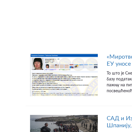
«Миротво
ЕУ уносе 
То што је Сн
базу податак
пажњу на пит
посвешћеноћу
САД и Из
Шпанију,