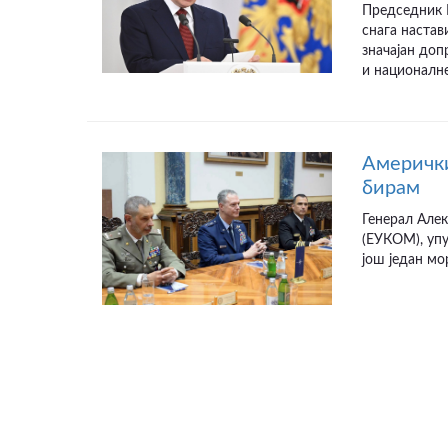
Председник Р
снага настав
значајан до
и националне
Амерички
бирам
Генерал Алек
(ЕУКОМ), упу
још један мо