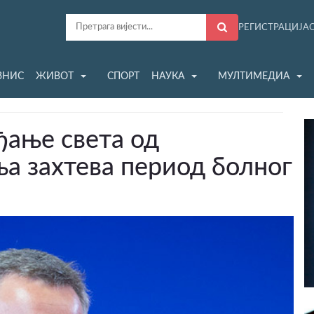
РЕГИСТРАЦИЈА
ЗНИС
ЖИВОТ
СПОРТ
НАУКА
МУЛТИМЕДИА
ђање света од
а захтева период болног