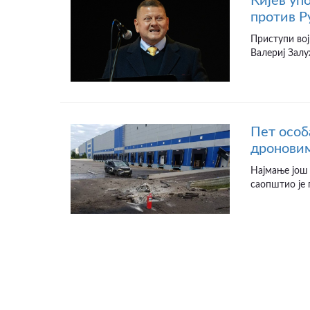
Кијев уп
против Р
Приступи вој
Валериј Залу
Пет особ
дроновим
Најмање још 
саопштио је 