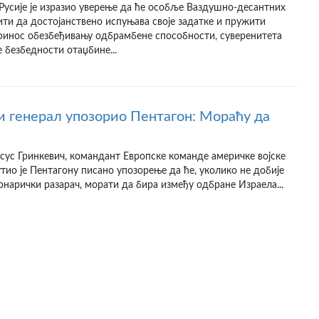
усије је изразио уверење да ће особље Ваздушно-десантних
ити да достојанствено испуњава своје задатке и пружити
принос обезбеђивању одбрамбене способности, суверенитета
 безбедности отаџбине...
 генерал упозорио Пентагон: Мораћу да
сус Гринкевич, командант Европске команде америчке војске
тио је Пентагону писано упозорење да ће, уколико не добије
рнарички разарач, морати да бира између одбране Израела...