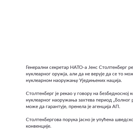
ВИДЕО
Генерални секретар НАТО-а Јенс Столтенберг река
нуклеарног оружја, али да не верује да се то м
нуклеарном наоружању Уједињених нација.
Столтенберг је рекао у говору на безбедносној 
нуклеарног наоружања захтева период „болног р
може да гарантује, пренела је агенција АП.
Столтенбергова порука јасно је упућена шведско
конвенције.