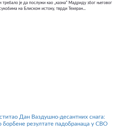
и требало је да послужи као „казна“ Мадриду због његовог
сукобима на Блиском истоку, тврди Техеран...
ститао Дан Ваздушно-десантних снага:
 борбене резултате падобранаца у СВО