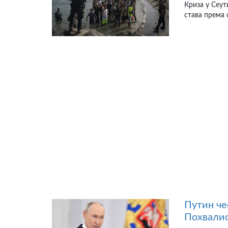
Криза у Сеут
става према 
Путин че
Похвалио