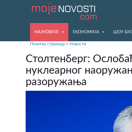
НАЈНОВИЈЕ
ЕКОНОМИЈА
ШОУ БИ
Почетна страница
>
Новости
Столтенберг: Ослоба
нуклеарног наоружањ
разоружања