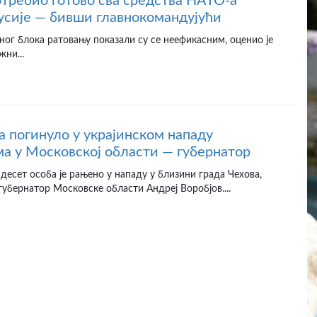
отребио готово сва средства НАТО-а
усије — бивши главнокомандујући
ног блока ратовању показали су се неефикасним, оценио је
жни...
а погинуло у украјинском нападу
а у Московској области — губернатор
десет особа је рањено у нападу у близини града Чехова,
губернатор Московске области Андреј Воробјов....