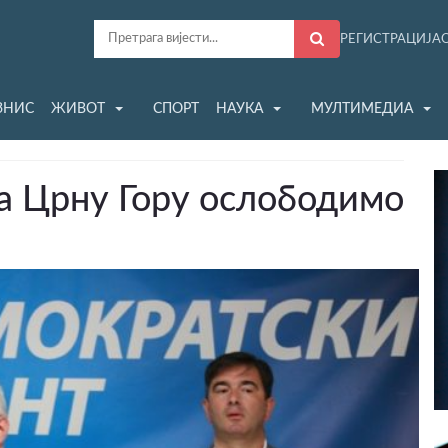
РЕГИСТРАЦИЈА
ЗНИС
ЖИВОТ
СПОРТ
НАУКА
МУЛТИМЕДИА
да Црну Гору ослободимо