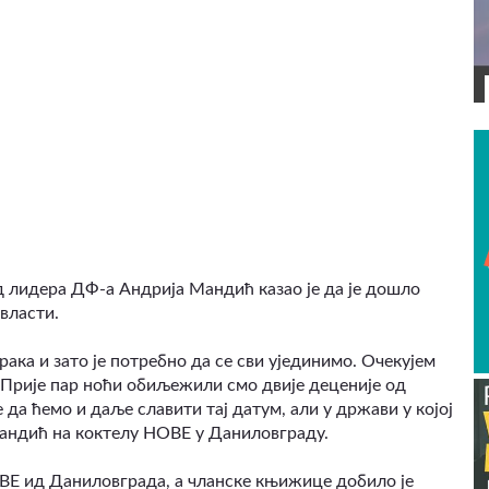
ВИДЕО
д лидера ДФ-а Андрија Мандић казао је да је дошло
власти.
ака и зато је потребно да се сви ујединимо. Очекујем
. Прије пар ноћи обиљежили смо двије деценије од
 да ћемо и даље славити тај датум, али у држави у којој
 Мандић на коктелу НОВЕ у Даниловграду.
ОВЕ ид Даниловграда, а чланске књижице добило је