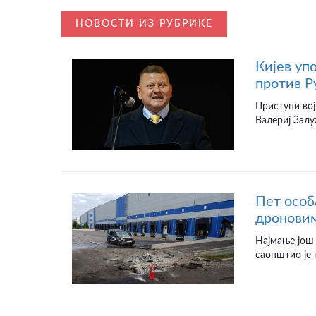
НОВОСТИ ИЗ РУБРИКЕ
Кијев уп
против Р
Приступи вој
Валериј Залу
Пет особ
дроновим
Најмање још 
саопштио је 