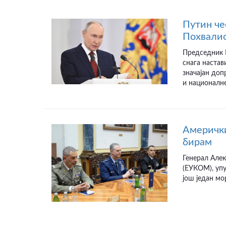
Путин че
Похвалио
Председник Р
снага настав
значајан до
и националне
Амерички
бирам
Генерал Алек
(ЕУКОМ), упу
још један мо