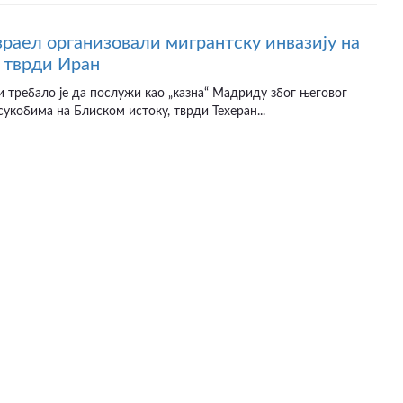
раел организовали мигрантску инвазију на
 тврди Иран
и требало је да послужи као „казна“ Мадриду због његовог
сукобима на Блиском истоку, тврди Техеран...