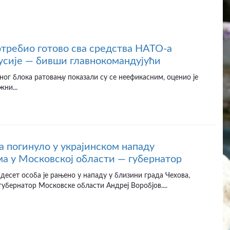
отребио готово сва средства НАТО-а
усије — бивши главнокомандујући
ног блока ратовању показали су се неефикасним, оценио је
жни...
а погинуло у украјинском нападу
а у Московској области — губернатор
десет особа је рањено у нападу у близини града Чехова,
губернатор Московске области Андреј Воробјов....