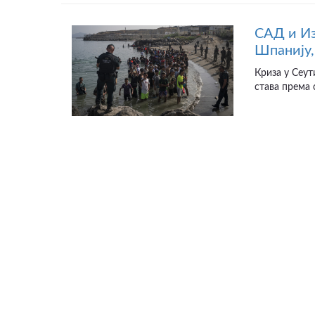
САД и Из
Шпанију,
Криза у Сеут
става према 