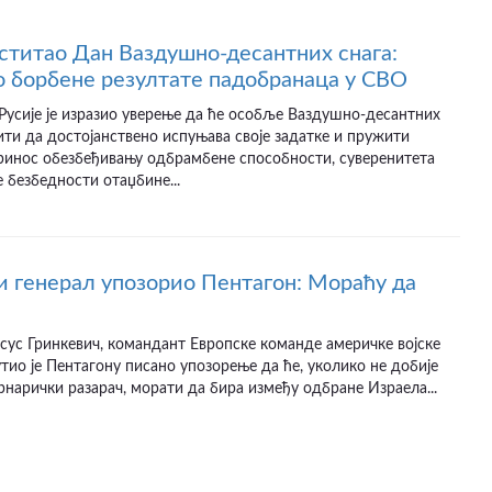
ститао Дан Ваздушно-десантних снага:
 борбене резултате падобранаца у СВО
усије је изразио уверење да ће особље Ваздушно-десантних
ити да достојанствено испуњава своје задатке и пружити
принос обезбеђивању одбрамбене способности, суверенитета
 безбедности отаџбине...
 генерал упозорио Пентагон: Мораћу да
сус Гринкевич, командант Европске команде америчке војске
тио је Пентагону писано упозорење да ће, уколико не добије
рнарички разарач, морати да бира између одбране Израела...