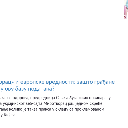
рац» и европске вредности: зашто грађане
у ову базу података?
ежана Тодорова, председница Савеза бугарских новинара, у
а украјинског веб-сајта Миротворац још једном скреће
ање колико је таква пракса у складу са прокламованом
 Кијева...