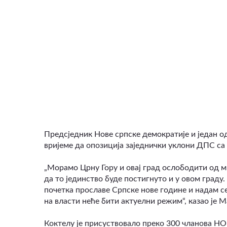
ВИДЕО
Предсједник Нове српске демократије и један о
вријеме да опозиција заједнички уклони ДПС са 
„Морамо Црну Гору и овај град ослободити од мр
да то јединство буде постигнуто и у овом граду
почетка прославе Српске нове године и надам се
на власти неће бити актуелни режим“, казао је
Коктелу је присуствовало преко 300 чланова Н