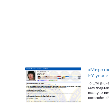
«Миротво
ЕУ уносе 
То што је Сн
базу податак
пажњу на пит
посвешћеноћу