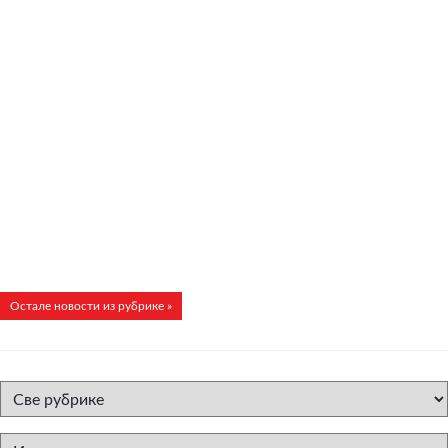
Остале новости из рубрике »