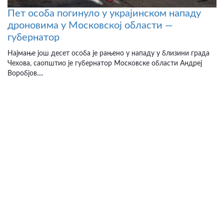
Пет особа погинуло у украјинском нападу
дроновима у Московској области —
губернатор
Најмање још десет особа је рањено у нападу у близини града
Чехова, саопштио је губернатор Московске области Андреј
Воробјов....