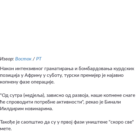
Извор:
Восток
/
РТ
Након интензивног гранатирања и бомбардовања курдских
позиција у Африну у суботу, турски премијер је најавио
копнену фазе операције.
"Од сутра (недјеља), зависно од развоја, наше копнене снаге
ће спроводити потребне активности", рекао је Бинали
Иилдирим новинарима.
Такође је саопштио да су у првој фази уништене "скоро све"
мете.