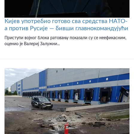
Кијев употребио готово сва средства НАТО-
а против Русије — бивши главнокомандујући
Приступи војног блока ратовању показали су се неефикасним,
оценио је Валериј Залужни...