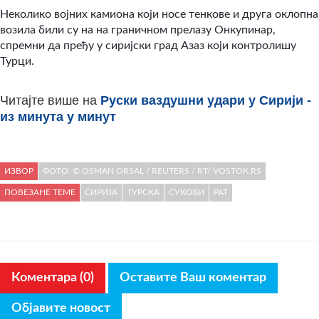
Неколико војних камиона који носе тенкове и друга оклопна
возила били су на на граничном прелазу Онкупинар,
спремни да пређу у сиријски град Азаз који контролишу
Турци.
Читајте више на
Руски ваздушни удари у Сирији -
из минута у минут
ИЗВОР
ФОТО: © OSMAN ORSAL / REUTERS / RT/ VOSTOK.RS
ПОВЕЗАНЕ ТЕМЕ
СИРИЈА
ТУРСКА
СУКОБИ
РАТ
Коментара (0)
Оставите Ваш коментар
Објавите новост