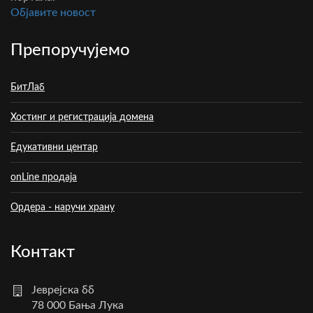
Oбјавите новост
Препоручујемо
БитЛаб
Хостинг и регистрација домена
Едукативни центар
onLine продаја
Ордера - наручи храну
Контакт
Јеврејска бб
78 000 Бања Лука