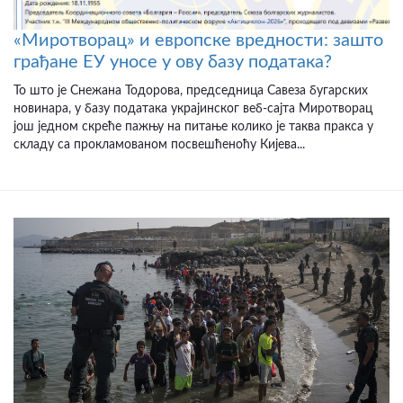
«Миротворац» и европске вредности: зашто
грађане ЕУ уносе у ову базу података?
То што је Снежана Тодорова, председница Савеза бугарских
новинара, у базу података украјинског веб-сајта Миротворац
још једном скреће пажњу на питање колико је таква пракса у
складу са прокламованом посвешћеноћу Кијева...