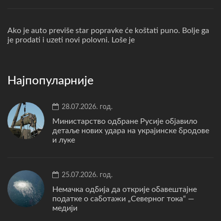
Ako je auto previše star popravke će koštati puno. Bolje ga
je prodati i uzeti novi polovni. Loše je
Најпопуларније
28.07.2026. год.
Министарство одбране Русије објавило
детаље нових удара на украјинске бродове
и луке
25.07.2026. год.
Немачка одбија да открије обавештајне
податке о саботажи „Северног тока“ —
медији