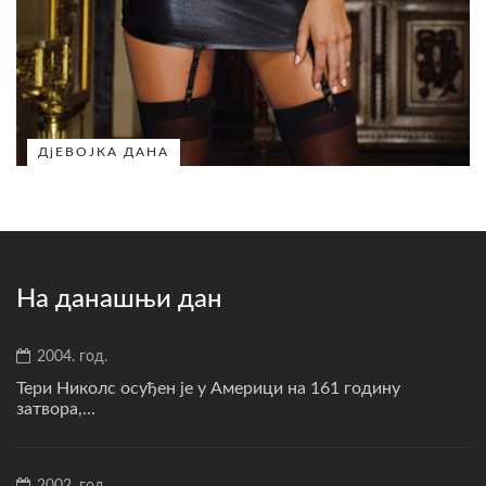
ДјЕВОЈКА ДАНА
На данашњи дан
2004. год.
Тери Николс осуђен је у Америци на 161 годину
затвора,...