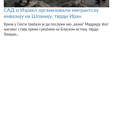
САД и Израел организовали мигрантску
инвазију на Шпанију, тврди Иран
Криза у Сеути требало је да послужи као „казна“ Мадриду због
његовог става према сукобима на Блиском истоку, тврди
Техеран...