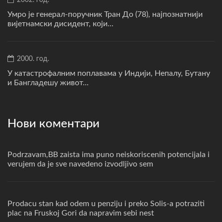
2002. год.
Умро је генерал-поручник Тран До (78), најпознатнији
вијетнамски дисидент, који...
2000. год.
У катастрофалним поплавама у Индији, Непалу, Бутану
и Бангладешу живот...
Нови коментари
Podrzavam,BB zaista ima puno neiskoriscenih potencijala i
verujem da je sve navedeno izvodljivo sem
Prodacu stan kad odem u penziju i preko Solis-a potraziti
plac na Fruskoj Gori da napravim sebi nest