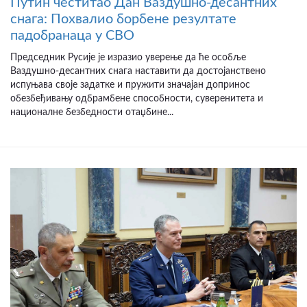
Путин честитао Дан Ваздушно-десантних
снага: Похвалио борбене резултате
падобранаца у СВО
Председник Русије је изразио уверење да ће особље
Ваздушно-десантних снага наставити да достојанствено
испуњава своје задатке и пружити значајан допринос
обезбеђивању одбрамбене способности, суверенитета и
националне безбедности отаџбине...