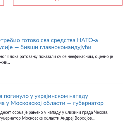
отребио готово сва средства НАТО-а
усије — бивши главнокомандујући
ног блока ратовању показали су се неефикасним, оценио је
жни...
а погинуло у украјинском нападу
а у Московској области — губернатор
десет особа је рањено у нападу у близини града Чехова,
губернатор Московске области Андреј Воробјов....