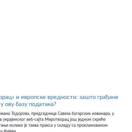
рац» и европске вредности: зашто грађане
у ову базу података?
ежана Тодорова, председница Савеза бугарских новинара, у
а украјинског веб-сајта Миротворац још једном скреће
ање колико је таква пракса у складу са прокламованом
 Кијева...