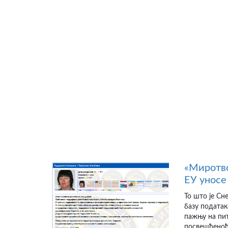
«Миротво
ЕУ уносе 
То што је Сн
базу податак
пажњу на пит
посвешћеноћу