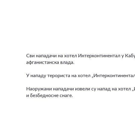
ВИДЕО
Сви нападачи на хотел Интерконтинентал у Кабул
афганистанска влада.
У нападу терориста на хотел „Интерконтинентал“
Наоружани нападачи извели су напад на хотел „
и безбедносне снаге.