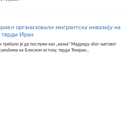
раел организовали мигрантску инвазију на
 тврди Иран
и требало је да послужи као „казна“ Мадриду због његовог
сукобима на Блиском истоку, тврди Техеран...