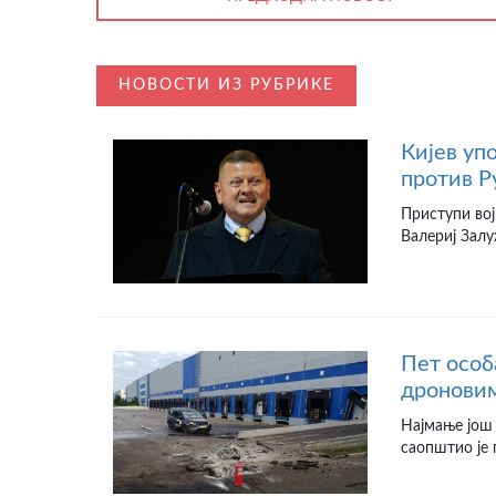
НОВОСТИ ИЗ РУБРИКЕ
Кијев уп
против Р
Приступи вој
Валериј Залу
Пет особ
дроновим
Најмање још 
саопштио је 