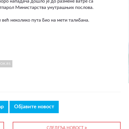
воро нападача дошло је до размене ватре са
ртпарол Министарства унутрашњих послова.
је већ неколико пута био на мети талибана
.
TOK.RS
ар
Објавите новост
СЛЕДЕЋА НОВОСТ