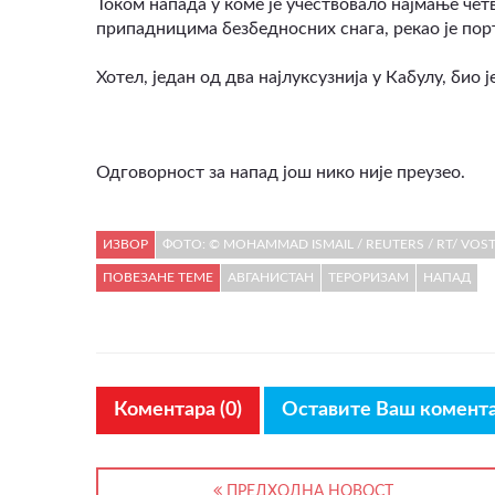
Током напада у коме је учествовало најмање чет
припадницима безбедносних снага, рекао је по
Хотел, један од два најлуксузнија у Кабулу, био 
Одговорност за напад још нико није преузео.
ИЗВОР
ФОТО: © MOHAMMAD ISMAIL / REUTERS / RT/ VOS
ПОВЕЗАНЕ ТЕМЕ
АВГАНИСТАН
ТЕРОРИЗАМ
НАПАД
Коментара (0)
Оставите Ваш комент
ПРЕДХОДНА НОВОСТ