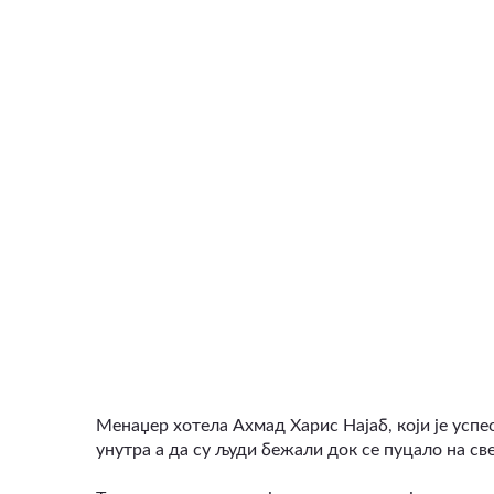
Менаџер хотела Ахмад Харис Најаб, који је успе
унутра а да су људи бежали док се пуцало на све