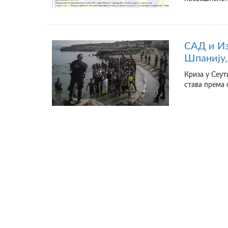
САД и Из
Шпанију,
Криза у Сеут
става према 