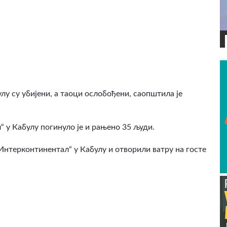
ВИДЕО
у су убијени, а таоци ослобођени, саопштила је
 у Кабулу погинуло је и рањено 35 људи.
Интерконтинентал“ у Кабулу и отворили ватру на госте