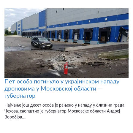
Пет особа погинуло у украјинском нападу
дроновима у Московској области —
губернатор
Најмање још десет особа је рањено у нападу у близини града
Чехова, саопштио је губернатор Московске области Андреј
Воробјов....