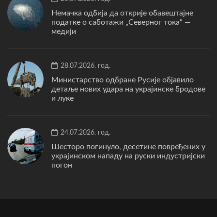
Немачка одбија да открије обавештајне
податке о саботажи „Северног тока“ —
медији
28.07.2026. год.
Министарство одбране Русије објавило
детаље нових удара на украјинске бродове
и луке
24.07.2026. год.
Шесторо погинуло, десетине повређених у
украјинском нападу на руски индустријски
погон