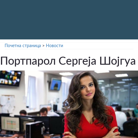
Почетна страница
>
Новости
Портпарол Сергеја Шојгуа