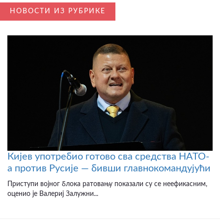
НОВОСТИ ИЗ РУБРИКЕ
Кијев употребио готово сва средства НАТО-
а против Русије — бивши главнокомандујући
Приступи војног блока ратовању показали су се неефикасним,
оценио је Валериј Залужни...