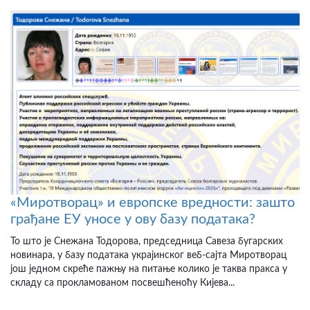
«Миротворац» и европске вредности: зашто
грађане ЕУ уносе у ову базу података?
То што је Снежана Тодорова, председница Савеза бугарских
новинара, у базу података украјинског веб-сајта Миротворац
још једном скреће пажњу на питање колико је таква пракса у
складу са прокламованом посвешћеноћу Кијева...