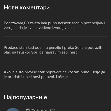
Нови коментари
Podrzavam,BB zaista ima puno neiskoriscenih potencijala i
verujem da je sve navedeno izvodljivo sem
Prodacu stan kad odem u penziju i preko Solis-a potraziti
plac na Fruskoj Gori da napravim sebi nest
Ako je auto previše star popravke će koštati puno. Bolje ga
je prodati i uzeti novi polovni. Loše je
Најпопуларније
25.07.2026. год.