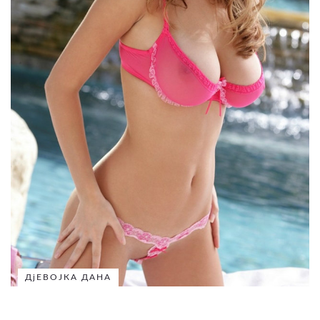
ДјЕВОЈКА ДАНА