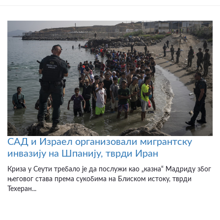
САД и Израел организовали мигрантску
инвазију на Шпанију, тврди Иран
Криза у Сеути требало је да послужи као „казна“ Мадриду због
његовог става према сукобима на Блиском истоку, тврди
Техеран...