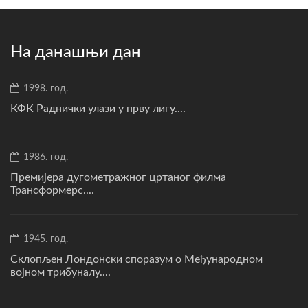
На данашњи дан
1998. год.
КФК Раднички улази у прву лигу....
1986. год.
Премијера дугометражног цртаног филма
Трансформерс....
1945. год.
Склопљен Лондонски споразум о Међународном
војном трибуналу....