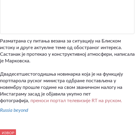
Разматрана су питања везана за ситуацију на Блиском
истоку и друге актуелне теме од обостраног интереса.
Састанак је протекао у конструктивној атмосфери, написала
је Марковска.
Двадесетшестогодишња новинарка која је на функцију
портпарола руског министра одбране постављена у
новембру прошле године на свом званичном налогу на
Инстаграму засад је објавила укупно пет
фотографија,
преноси портал телевизије RТ на руском.
Russia beyond
ИЗВОР