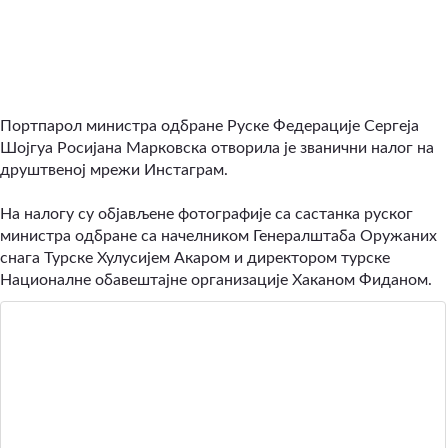
Портпарол министра одбране Руске Федерације Сергеја
Шојгуа Росијана Марковска отворила је званични налог на
друштвеној мрежи Инстаграм.
На налогу су објављене фотографије са састанка руског
министра одбране са начелником Генералштаба Оружаних
снага Турске Хулусијем Акаром и директором турске
Националне обавештајне организације Хаканом Фиданом.