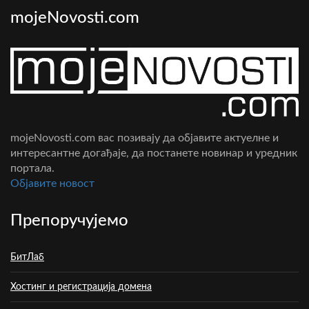
mojeNovosti.com
mojeNovosti.com вас позивају да објавите актуелне и
интересантне догађаје, да постанете новинар и уредник
портала.
Oбјавите новост
Препоручујемо
БитЛаб
Хостинг и регистрација домена