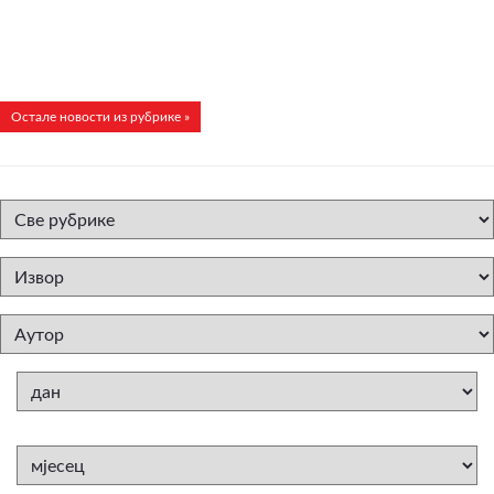
Остале новости из рубрике »