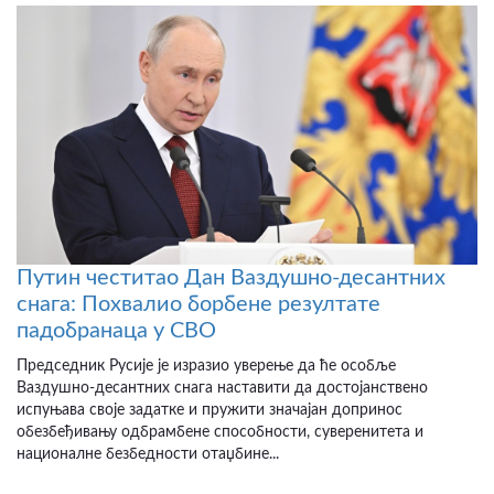
Путин честитао Дан Ваздушно-десантних
снага: Похвалио борбене резултате
падобранаца у СВО
Председник Русије је изразио уверење да ће особље
Ваздушно-десантних снага наставити да достојанствено
испуњава своје задатке и пружити значајан допринос
обезбеђивању одбрамбене способности, суверенитета и
националне безбедности отаџбине...