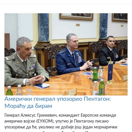
Амерички генерал упозорио Пентагон:
Мораћу да бирам
Генерал Алексус Гринкевич, командант Европске команде
америчке војске (ЕУКОМ), упутио је Пентагону писано
упозорење да ће, уколико не добије још један морнарички