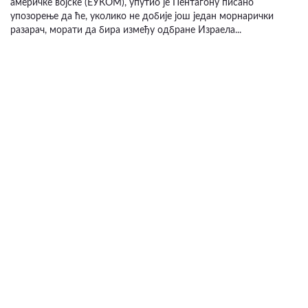
америчке војске (ЕУКОМ), упутио је Пентагону писано
упозорење да ће, уколико не добије још један морнарички
разарач, морати да бира између одбране Израела...