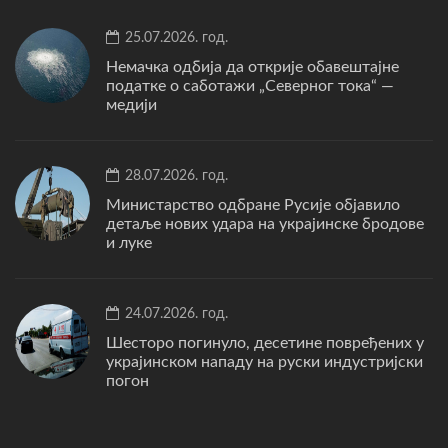
25.07.2026. год.
Немачка одбија да открије обавештајне
податке о саботажи „Северног тока“ —
медији
28.07.2026. год.
Министарство одбране Русије објавило
детаље нових удара на украјинске бродове
и луке
24.07.2026. год.
Шесторо погинуло, десетине повређених у
украјинском нападу на руски индустријски
погон