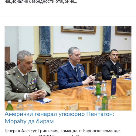
националне безбедности отаџбине...
Амерички генерал упозорио Пентагон:
Мораћу да бирам
Генерал Алексус Гринкевич, командант Европске команде