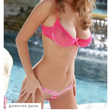
ДјЕВОЈКА ДАНА