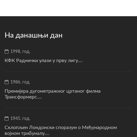
На данашњи дан
1998. год.
КФК Раднички улази у прву лигу....
1986. год.
Премијера дугометражног цртаног филма
Трансформерс....
1945. год.
Склопљен Лондонски споразум о Међународном
војном трибуналу....