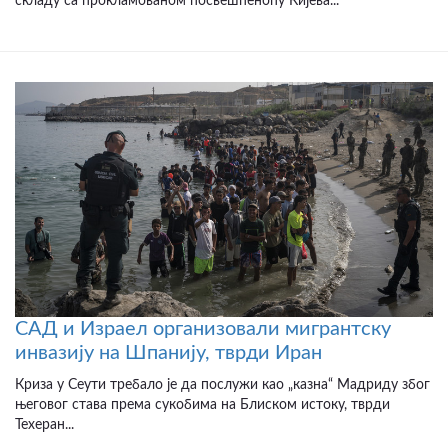
складу са прокламованом посвешћеноћу Кијева...
САД и Израел организовали мигрантску
инвазију на Шпанију, тврди Иран
Криза у Сеути требало је да послужи као „казна“ Мадриду због
његовог става према сукобима на Блиском истоку, тврди
Техеран...