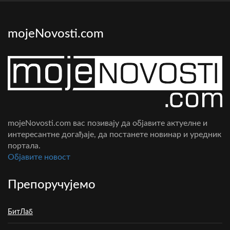
mojeNovosti.com
mojeNovosti.com вас позивају да објавите актуелне и
интересантне догађаје, да постанете новинар и уредник
портала.
Oбјавите новост
Препоручујемо
БитЛаб