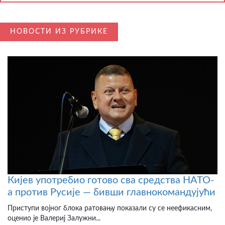
НОВОСТИ ИЗ РУБРИКЕ
Кијев употребио готово сва средства НАТО-
а против Русије — бивши главнокомандујући
Приступи војног блока ратовању показали су се неефикасним,
оценио је Валериј Залужни...