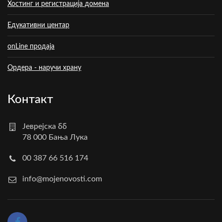
Хостинг и регистрација домена
Едукативни центар
onLine продаја
Ордера - наручи храну
Контакт
Јеврејска бб
78 000 Бања Лука
00 387 66 516 174
info@mojenovosti.com