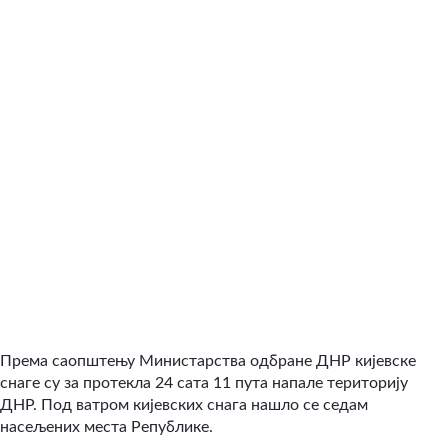
Према саопштењу Министарства одбране ДНР кијевске
снаге су за протекла 24 сата 11 пута напале територију
ДНР. Под ватром кијевских снага нашло се седам
насељених места Републике.