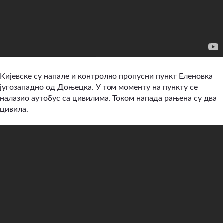
Кијевске су напале и контролно пропусни пункт Еленовка
југозападно од Доњецка. У том моменту на пункту се
налазио аутобус са цивилима. Током напада рањена су два
цивила.