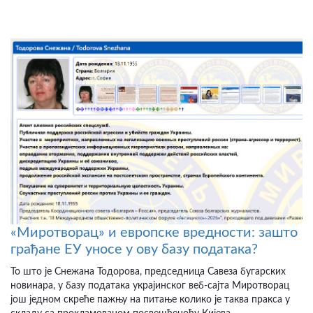
«Миротворац» и европске вредности: зашто
грађане ЕУ уносе у ову базу података?
То што је Снежана Тодорова, председница Савеза бугарских
новинара, у базу података украјинског веб-сајта Миротворац
још једном скреће пажњу на питање колико је таква пракса у