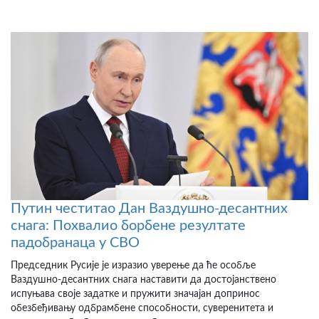
Путин честитао Дан Ваздушно-десантних
снага: Похвалио борбене резултате
падобранаца у СВО
Председник Русије је изразио уверење да ће особље
Ваздушно-десантних снага наставити да достојанствено
испуњава своје задатке и пружити значајан допринос
обезбеђивању одбрамбене способности, суверенитета и