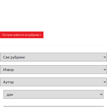
Остале новости из рубрике »