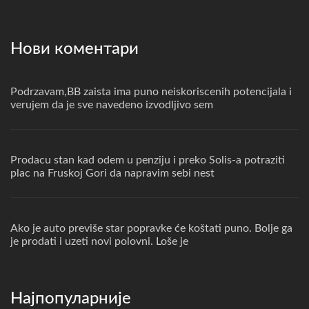
Нови коментари
Podrzavam,BB zaista ima puno neiskoriscenih potencijala i
verujem da je sve navedeno izvodljivo sem
Prodacu stan kad odem u penziju i preko Solis-a potraziti
plac na Fruskoj Gori da napravim sebi nest
Ako je auto previše star popravke će koštati puno. Bolje ga
je prodati i uzeti novi polovni. Loše je
Најпопуларније