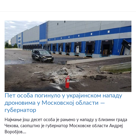
Пет особа погинуло у украјинском нападу
дроновима у Московској области —
губернатор
Најмање још десет особа је рањено у нападу у близини града
Чехова, саопштио је губернатор Московске области Андреј
Воробјов....