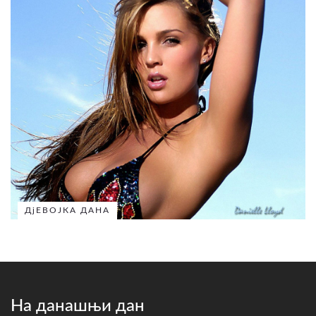
ДјЕВОЈКА ДАНА
На данашњи дан