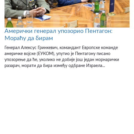
Амерички генерал упозорио Пентагон:
Мораћу да бирам
Генерал Алексус Гринкевич, командант Европске команде
америчке војске (ЕУКОМ), упутио је Пентагону писано
упозорење да ће, уколико не добије још један морнарички
разарач, морати да бира између одбране Израела...