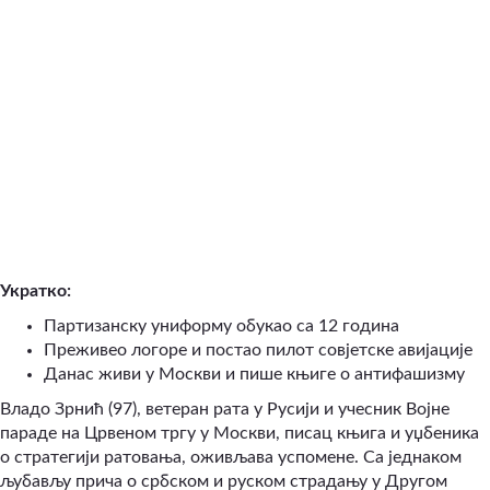
Укратко:
Партизанску униформу обукао са 12 година
Преживео логоре и постао пилот совјетске авијације
Данас живи у Москви и пише књиге о антифашизму
Владо Зрнић (97), ветеран рата у Русији и учесник Војне
параде на Црвеном тргу у Москви, писац књига и уџбеника
о стратегији ратовања, оживљава успомене. Са једнаком
љубављу прича о србском и руском страдању у Другом