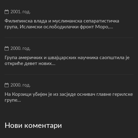
2001. год.
Филипинска влада и муслиманска сепаратистичка
група, Исламски ослободилачки фронт Моро,...
2000. год.
Група америчких и швајцарских научника саопштила је
откриће девет нових...
2000. год.
На Корзици убијен је из засједе оснивач главне герилске
групе...
Нови коментари