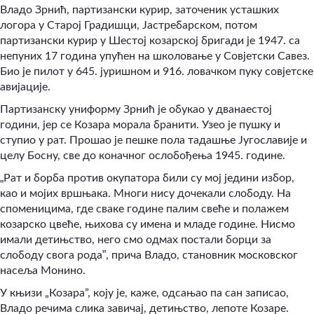
Владо Зрнић, партизански курир, заточеник усташких
логора у Старој Градишци, Јастребарском, потом
партизански курир у Шестој козарској бригади је 1947. са
непуних 17 година упућен на школовање у Совјетски Савез.
Био је пилот у 645. јуришном и 916. ловачком пуку совјетске
авијације.
Партизанску униформу Зрнић је обукао у дванаестој
години, јер се Козара морала бранити. Узео је пушку и
ступио у рат. Прошао је пешке пола тадашње Југославије и
целу Босну, све до коначног ослобођења 1945. године.
„
Рат и борба против окупатора били су мој једини избор,
као и мојих вршњака. Многи нису дочекали слободу. На
споменицима, где сваке године палим свеће и полажем
козарско цвеће, њихова су имена и младе године. Нисмо
имали детињство, него смо одмах постали борци за
”
слободу свога рода
, прича Владо, становник московског
насеља Монино.
У књизи „Козара”, коју је, каже, одсањао па сан записао,
Владо речима слика завичај, детињство, лепоте Козаре.