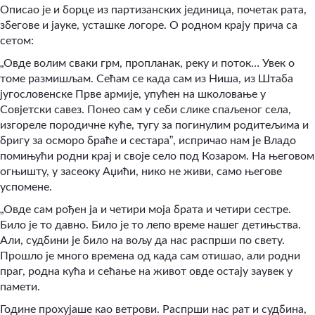
Описао је и борце из партизанских јединица, почетак рата,
збегове и јауке, усташке логоре. О родном крају прича са
сетом:
„
Овде волим сваки грм, пропланак, реку и поток… Увек о
томе размишљам. Сећам се када сам из Ниша, из Штаба
југословенске Прве армије, упућен на школовање у
Совјетски савез. Понео сам у себи слике спаљеног села,
изгореле породичне куће, тугу за погинулим родитељима и
”
бригу за осморо браће и сестара
, испричао нам је Владо
помињући родни крај и своје село под Козаром. На његовом
огњишту, у засеоку Аџићи, нико не живи, само његове
успомене.
„
Овде сам рођен ја и четири моја брата и четири сестре.
Било је то давно. Било је то лепо време нашег детињства.
Али, судбини је било на вољу да нас распрши по свету.
Прошло је много времена од када сам отишао, али родни
праг, родна кућа и сећање на живот овде остају заувек у
памети.
Године прохујаше као ветрови. Распрши нас рат и судбина,