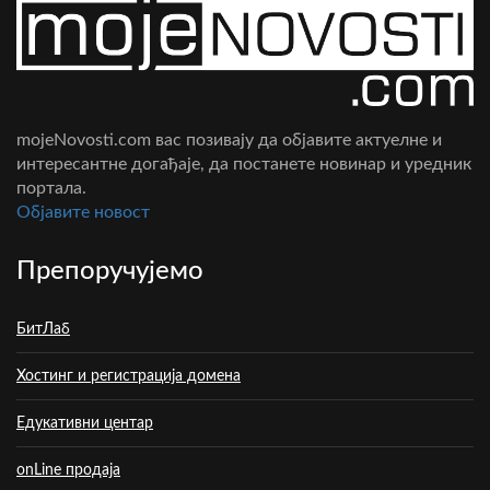
mojeNovosti.com вас позивају да објавите актуелне и
интересантне догађаје, да постанете новинар и уредник
портала.
Oбјавите новост
Препоручујемо
БитЛаб
Хостинг и регистрација домена
Едукативни центар
onLine продаја