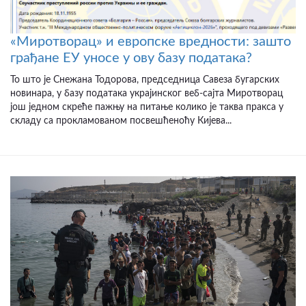
«Миротворац» и европске вредности: зашто
грађане ЕУ уносе у ову базу података?
То што је Снежана Тодорова, председница Савеза бугарских
новинара, у базу података украјинског веб-сајта Миротворац
још једном скреће пажњу на питање колико је таква пракса у
складу са прокламованом посвешћеноћу Кијева...