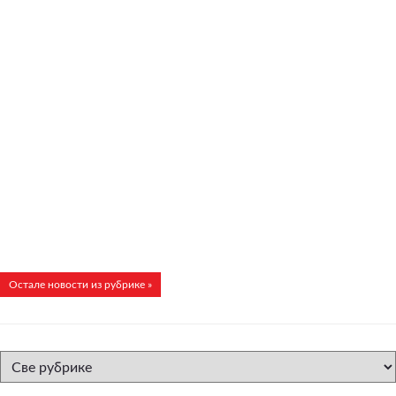
Остале новости из рубрике »