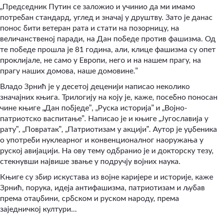
„
Председник Путин се заложио и учинио да ми имамо
потребан стандард, углед и значај у друштву. Зато је данас
понос бити ветеран рата и стати на позорницу, на
величанственој паради, на Дан победе против фашизма. Од
те победе прошла је 81 година, али, клице фашизма су опет
проклијале, не само у Европи, него и на нашем прагу, на
”
прагу наших домова, наше домовине.
Владо Зрнић је у десетој деценији написао неколико
значајних књига. Трилогију на коју је, каже, посебно поносан
„
”
„
”
„
чине књиге
Дан побједе
,
Руска историја
и
Војно-
”
„
патриотско васпитање
. Написао је и књиге
Југославија у
”
„
”
„
”
рату
,
Повратак
,
Патриотизам у акцији
. Аутор је уџбеника
о употреби нуклеарног и конвенционалног наоружања у
руској авијацији. На ову тему одбранио је и докторску тезу,
стекнувши највише звање у подручју војних наука.
Књиге су збир искустава из војне каријере и историје, каже
Зрнић, порука, идеја антифашизма, патриотизам и љубав
према отаџбини, србском и руском народу, према
заједничкој култури...