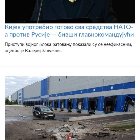
Кијев употребио готово сва средства НАТО-
а против Русије — бивши главнокомандујући
Приступи војног блока ратовању показали су се неефикасним,
оценио је Валериј Залужни...