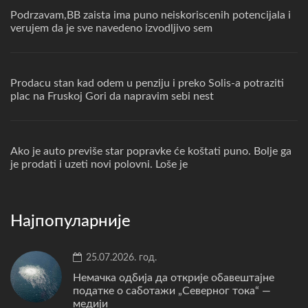
Podrzavam,BB zaista ima puno neiskoriscenih potencijala i
verujem da je sve navedeno izvodljivo sem
Prodacu stan kad odem u penziju i preko Solis-a potraziti
plac na Fruskoj Gori da napravim sebi nest
Ako je auto previše star popravke će koštati puno. Bolje ga
je prodati i uzeti novi polovni. Loše je
Најпопуларније
25.07.2026. год.
Немачка одбија да открије обавештајне
податке о саботажи „Северног тока“ —
медији