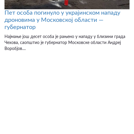
Пет особа погинуло у украјинском нападу
дроновима у Московској области —
губернатор
Најмање још десет особа је рањено у нападу у близини града
Чехова, саопштио је губернатор Московске области Андреј
Воробјов....