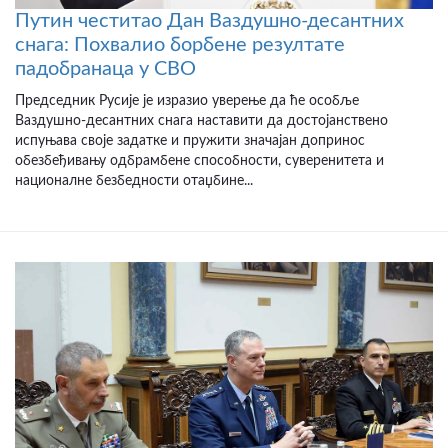
Путин честитао Дан Ваздушно-десантних
снага: Похвалио борбене резултате
падобранаца у СВО
Председник Русије је изразио уверење да ће особље
Ваздушно-десантних снага наставити да достојанствено
испуњава своје задатке и пружити значајан допринос
обезбеђивању одбрамбене способности, суверенитета и
националне безбедности отаџбине...