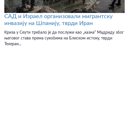
САД и Израел организовали мигрантску
инвазију на Шпанију, тврди Иран
Криза у Сеути требало је да послужи као „казна“ Мадриду због
његовог става према сукобима на Блиском истоку, тврди
Техеран...