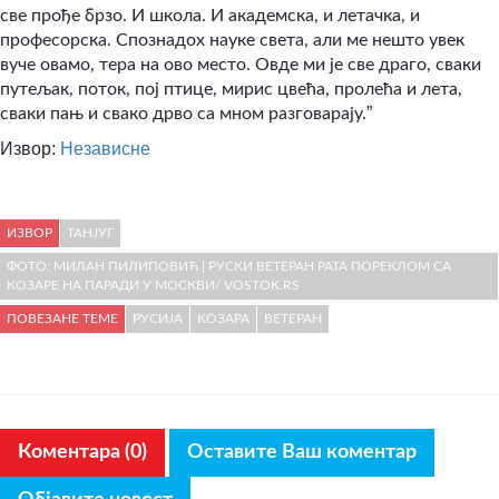
све прође брзо. И школа. И академска, и летачка, и
професорска. Спознадох науке света, али ме нешто увек
вуче овамо, тера на ово место. Овде ми је све драго, сваки
путељак, поток, пој птице, мирис цвећа, пролећа и лета,
”
сваки пањ и свако дрво са мном разговарају.
Извор:
Независне
ИЗВОР
ТАНЈУГ
ФОТО: МИЛАН ПИЛИПОВИЋ | РУСКИ ВЕТЕРАН РАТА ПОРЕКЛОМ СА
КОЗАРЕ НА ПАРАДИ У МОСКВИ/ VOSTOK.RS
ПОВЕЗАНЕ ТЕМЕ
РУСИЈА
КОЗАРА
ВЕТЕРАН
Коментара (0)
Оставите Ваш коментар