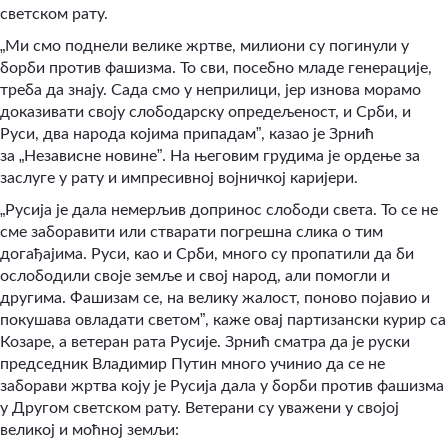
светском рату.
„
Ми смо поднели велике жртве, милиони су погинули у
борби против фашизма. То сви, посебно младе генерације,
треба да знају. Сада смо у неприлици, јер изнова морамо
доказивати своју слободарску опредељеност, и Срби, и
”
Руси, два народа којима припадам
, казао је Зрнић
„
”
за
Независне новине
. На његовим грудима је ордење за
заслуге у рату и импресивној војничкој каријери.
„
Русија је дала немерљив допринос слободи света. То се не
сме заборавити или стварати погрешна слика о тим
догађајима. Руси, као и Срби, много су пропатили да би
ослободили своје земље и свој народ, али помогли и
другима. Фашизам се, на велику жалост, поново појавио и
”
покушава овладати светом
, каже овај партизански курир са
Козаре, а ветеран рата Русије. Зрнић сматра да је руски
председник Владимир Путин много учинио да се не
заборави жртва коју је Русија дала у борби против фашизма
у Другом светском рату. Ветерани су уважени у својој
великој и моћној земљи: