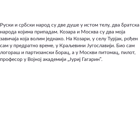
Руски и србски народ су две душе у истом телу, два братска
народа којима припадам. Козара и Москва су два моја
завичаја која волим једнако. На Козари, у селу Турјак, рођен
сам у предратно време, у Краљевини Југославији. Био сам
логораш и партизански борац, а у Москви питомац, пилот,
„
”
професор у Војној академији
Јуриј Гагарин
.