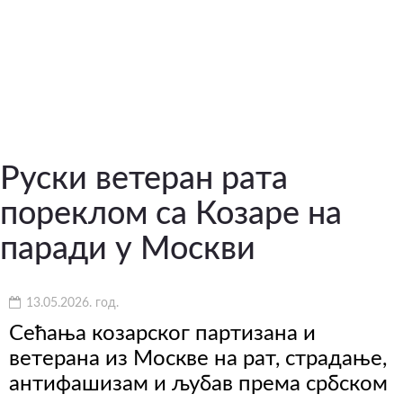
Руски ветеран рата
пореклом са Козаре на
паради у Москви
13.05.2026. год.
Сећања козарског партизана и
ветерана из Москве на рат, страдање,
антифашизам и љубав према србском