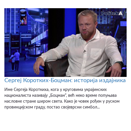
Сергеј Коротких-Боцман: историја издајника
Име Сергеја Короткиха, кога у круговима украјинских
националиста називају „Боцман“, већ неко време попуњава
насловне стране широм света. Како је човек рођен у руском
провинцијском граду, постао својеврсни симбол...