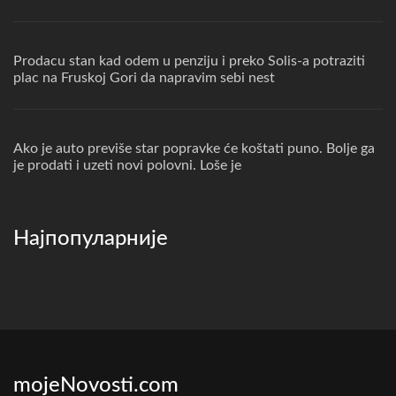
Prodacu stan kad odem u penziju i preko Solis-a potraziti
plac na Fruskoj Gori da napravim sebi nest
Ako je auto previše star popravke će koštati puno. Bolje ga
je prodati i uzeti novi polovni. Loše je
Најпопуларније
mojeNovosti.com