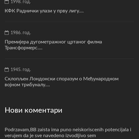
1998. год.
КФК Раднички улази у прву лигу....
1986. год.
Премијера дугометражног цртаног филма
Трансформерс....
1945. год.
Склопљен Лондонски споразум о Међународном
војном трибуналу....
Нови коментари
Podrzavam,BB zaista ima puno neiskoriscenih potencijala i
verujem da je sve navedeno izvodljivo sem