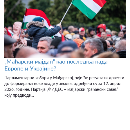
„Мађарски мајдан“ као последња нада
Европе и Украјине?
Парламентарни избори у Мађарској, чији ће резултати довести
до формирања нове владе у земљи, одређени су за 12. април
2026. године. Партија „ФИДЕС – мађарски грађански савез“
коју предводи...