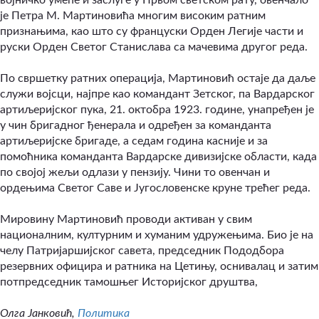
војничко умеће и заслуге у Првом светском рату, овенчало
је Петра М. Мартиновића многим високим ратним
признањима, као што су француски Орден Легије части и
руски Орден Светог Станислава са мачевима другог реда.
По свршетку ратних операција, Мартиновић остаје да даље
служи војсци, најпре као командант Зетског, па Вардарског
артиљеријског пука, 21. октобра 1923. године, унапређен је
у чин бригадног ђенерала и одређен за команданта
артиљеријске бригаде, а седам година касније и за
помоћника команданта Вардарске дивизијске области, када
по својој жељи одлази у пензију. Чини то овенчан и
ордењима Светог Саве и Југословенске круне трећег реда.
Мировину Мартиновић проводи активан у свим
националним, културним и хуманим удружењима. Био је на
челу Патријаршијског савета, председник Пододбора
резервних официра и ратника на Цетињу, оснивалац и затим
потпредседник тамошњег Историјског друштва,
Олга Јанковић,
Политика