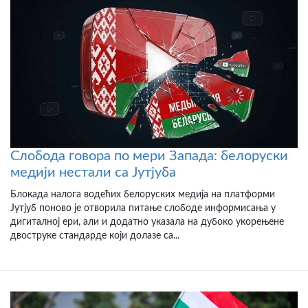
Слобода говора по мери Запада: белоруски
медији нестали са Јутјуба
Блокада налога водећих белоруских медија на платформи
Јутјуб поново је отворила питање слободе информисања у
дигиталној ери, али и додатно указала на дубоко укорењене
двоструке стандарде који долазе са...