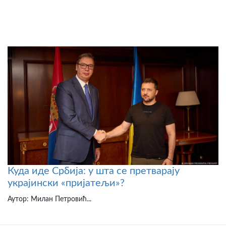
Куда иде Србија: у шта се претварају
украјински «пријатељи»?
Аутор: Милан Петровић...