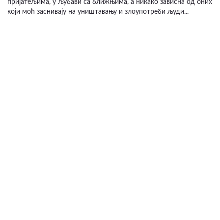
пријатељима, у љубави са ближњима, а никако зависна од оних
који моћ заснивају на уништавању и злоупотреби људи...