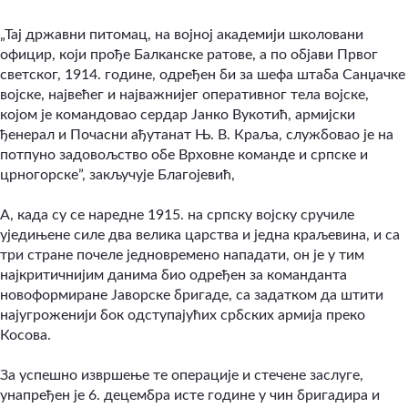
„Тај државни питомац, на војној академији школовани
официр, који прође Балканске ратове, а по објави Првог
светског, 1914. године, одређен би за шефа штаба Санџачке
војске, највећег и најважнијег оперативног тела војске,
којом је командовао сердар Јанко Вукотић, армијски
ђенерал и Почасни ађутанат Њ. В. Краља, службовао је на
потпуно задовољство обе Врховне команде и српске и
црногорске”, закључује Благојевић,
А, када су се наредне 1915. на српску војску сручиле
уједињене силе два велика царства и једна краљевина, и са
три стране почеле једновремено нападати, он је у тим
најкритичнијим данима био одређен за команданта
новоформиране Јаворске бригаде, са задатком да штити
најугроженији бок одступајућих србских армија преко
Косова.
За успешно извршење те операције и стечене заслуге,
унапређен је 6. децембра исте године у чин бригадира и