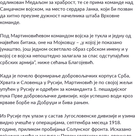
одликован Медаљом за храброст, те се прима команде над
Санџачком војском, на место сердара Јанка, који би позван
да хитно преузме дужност начелника штаба Врховне
команде.
Под Мартиновићевом командом војска је тукла и једну од
највећих битака, оне на Мојковцу – „у којој је показано
јунаштво, још једном осветлало образ србском имену и у
којој се војска непоштедно залагала за спас одступајућих
србских армија”, ниже сећања Благојевић.
Када је почело формирање добровољачких корпуса Срба,
Хрвата и Словенца у Русији, Мартиновић је по својој жељи
упућен у Русију и одређен за команданта 1. пешадијског
пука Прве добровољачке дивизије, који успешно води кроз
крваве борбе на Добруџи и бива рањен.
Из Русије пук улази у састав Југословенске дивизије и узима
видно учешће у операцијама, септембра месеца 1918.
године, приликом пробијања Солунског фронта. Исказано