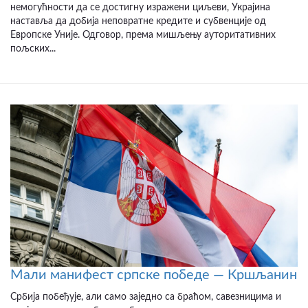
немогућности да се достигну изражени циљеви, Украјина
наставља да добија неповратне кредите и субвенције од
Европске Уније. Одговор, према мишљењу ауторитативних
пољских...
Мали манифест српске победе — Кршљанин
Србија побеђује, али само заједно са браћом, савезницима и