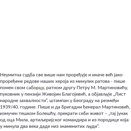
Неумитна судба све више нам проређује и иначе већ јако
проређене редове наших хероја из минулих ратова - пише
помен свом саборцу, ратном другу Петру М. Мартиновићу,
пуковник у пензији Живојин Благојевић, а објављује „Лист
народне захвалности”, штампан у Београду на резмеђи
1939/40. године. Пише и да бригадни ђенерал Мартиновић,
измучен тешком болешћу, прекрати себи живот – „тај јунак
од оца Мила, артиљеријског командира и из породице која
у минула два века даде низ знаменитих људи”.