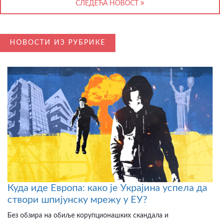
СЛЕДЕЋА НОВОСТ
НОВОСТИ ИЗ РУБРИКЕ
Куда иде Европа: како је Украјина успела да
створи шпијунску мрежу у ЕУ?
Без обзира на обиље корупционашких скандала и