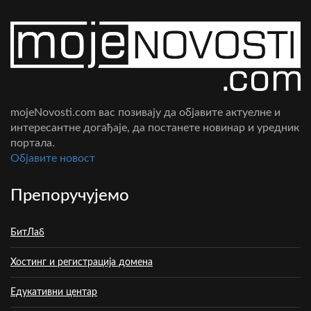
mojeNovosti.com вас позивају да објавите актуелне и
интересантне догађаје, да постанете новинар и уредник
портала.
Oбјавите новост
Препоручујемо
БитЛаб
Хостинг и регистрација домена
Едукативни центар