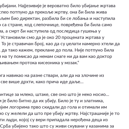
убијани. Најјезивије је вероватно било убијање жртава
спео потпуно да прекоље жртву, она би била жива
аљем био директан, разбила би се лобања и наступила
о са стране, код слепочнице, повређена би била само
ма, а смрт би наступила од последица гушења у
 Установили смо да је око 20 процената жртава у
о је стравичан број, као да су џелати намерно хтели да
 да тако кажем, преклане до пола. Није потпуно била
м на ту помисао да немам снаге ни да вам као доктор
ивањем протока кисеоника у мозак.“
а навикао на разне ствари, али да на злочине из
 све више дрхти, како прича иде даље…
нтице за млеко, штаке, све оно што је неко носио…
је било битно да их убију. Било је ту и златника,
војим логорима прво скидали до гола и отимали им
но су желели да што пре убију жртву. Најстрашније је то
ти људи, којој су вери припадала нерођена деца из
Срба убијено тако што су живи скувани у казанима за