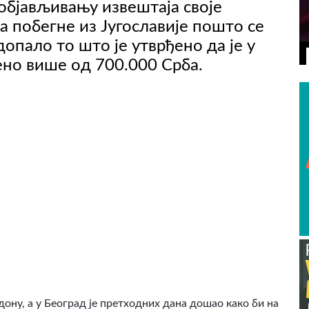
објављивању извештаја своје
а побегне из Југославије пошто се
опало то што је утврђено да је у
ено више од 700.000 Срба.
ону, а у Београд је претходних дана дошао како би на