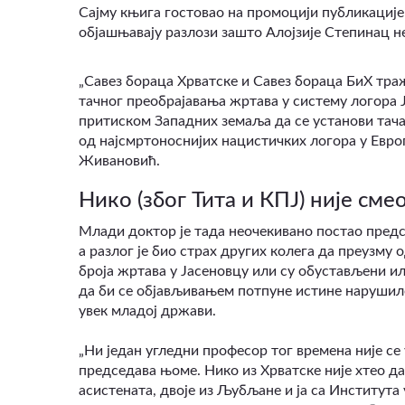
Сајму књига гостовао на промоцији публикације
објашњавају разлози зашто Алојзије Степинац н
„Савез бораца Хрватске и Савез бораца БиХ тра
тачног преобрајавања жртава у систему логора Ј
притиском Западних земаља да се установи тачан
од најсмртоноснијих нацистичких логора у Европ
Живановић.
Нико (због Тита и КПЈ) није сме
Млади доктор је тада неочекивано постао предс
а разлог је био страх других колега да преузму
броја жртава у Јасеновцу или су обустављени ил
да би се објављивањем потпуне истине нарушило
увек младој држави.
„Ни један угледни професор тог времена није се 
председава њоме. Нико из Хрватске није хтео да 
асистената, двоје из Љубљане и ја са Института