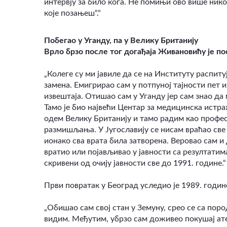
интервју за било кога. Не помињи ово више ником
које позањеш“.“
Побегао у Уганду, па у Велику Британију
Врло брзо после тог догађаја Живановићу је по
„Колеге су ми јавиле да се на Институту распитуј
замена. Емигрирао сам у потпуној тајности пет
извештаја. Отишао сам у Уганду јер сам знао да 
Тамо је био највећи Центар за медицинска истр
одем Велику Британију и тамо радим као профес
размишљања. У Југославију се нисам враћао све 
ионако сва врата била затворена. Веровао сам и
вратио или појављивао у јавности са резултатима
скривени од очију јавности све до 1991. године.“
Први повратак у Београд уследио је 1989. године
„Обишао сам свој стан у Земуну, срео се са по
видим. Међутим, убрзо сам доживео покушај ате