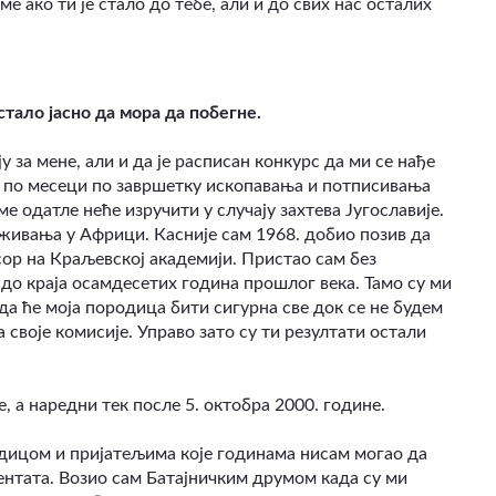
е ако ти је стало до тебе, али и до свих нас осталих
стало јасно да мора да побегне.
у за мене, али и да је расписан конкурс да ми се нађе
 и по месеци по завршетку ископавања и потписивања
ме одатле неће изручити у случају захтева Југославије.
аживања у Африци. Касније сам 1968. добио позив да
ор на Краљевској академији. Пристао сам без
до краја осамдесетих година прошлог века. Тамо су ми
 да ће моја породица бити сигурна све док се не будем
 своје комисије. Управо зато су ти резултати остали
, а наредни тек после 5. октобра 2000. године.
родицом и пријатељима које годинама нисам могао да
нтата. Возио сам Батајничким друмом када су ми