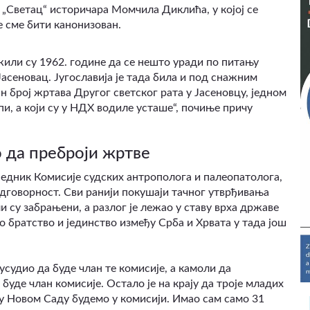
 „Светац“ историчара Момчила Диклића, у којој се
е сме бити канонизован.
жили су 1962. године да се нешто уради по питању
асеновац. Југославија је тада била и под снажним
 број жртава Другог светског рата у Јасеновцу, једном
и, а који су у НДХ водиле усташе“, почиње причу
о да преброји жртве
едник Комисије судских антрополога и палеопатолога,
 одговорност. Сви ранији покушаји тачног утврђивања
и су забрањени, а разлог је лежао у ставу врха државе
 братство и јединство између Срба и Хрвата у тада још
усудио да буде члан те комисије, а камоли да
буде члан комисије. Остало је на крају да троје младих
 у Новом Саду будемо у комисији. Имао сам само 31