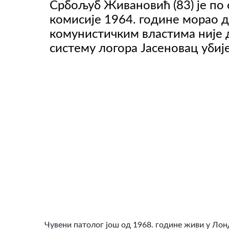
Србољуб Живановић (83) је по 
комисије 1964. године морао д
комунистичким властима није д
ВИДЕО
систему логора Јасеновац убиј
Чувени патолог још од 1968. године живи у Лонд