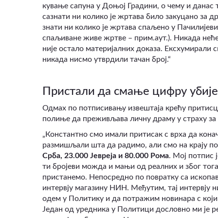
кување сапуна у Доњој Градини, о чему и данас
сазнати ни колико је жртава било закуцано за д
знати ни колико је жртава спаљено у Пачилијеви
спаљиване живе жртве – прим.аут.). Никада неће
није остало материјалних доказа. Ексхумирали с
никада нисмо утврдили тачан број.“
Пристали да смање цифру убиј
Одмах по потписивању извештаја крећу притисц
полиње да преживљава личну драму у страху за 
„Константно смо имали притисак с врха да кона
размишљали шта да радимо, али смо на крају по
Срба, 23.000 Јевреја и 80.000 Рома
. Мој потпис 
ти бројеви можда и мањи од реалних и због тог
пристанемо. Непосредно по повратку са ископав
интервју магазину НИН. Међутим, тај интервју н
одем у Политику и да потражим новинара с који
Један од уредника у Политици дословно ми је ре