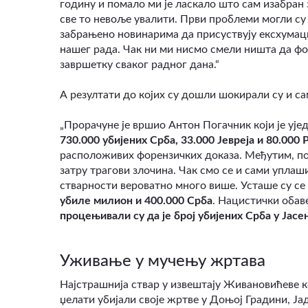
годину и помало ми је ласкало што сам изабран 
све то невоље увалити. Први проблеми могли су 
забрањено новинарима да присуствују ексхумац
нашег рада. Чак ни ми нисмо смели ништа да ф
завршетку сваког радног дана.“
А резултати до којих су дошли шокирали су и са
„Прорачуне је вршио Антон Погачник који је ује
730.000 убијених Срба, 33.000 Јевреја и 80.000 
расположивих форензичких доказа. Међутим, посл
затру трагови злочина. Чак смо се и сами уплаши
стварности вероватно много више. Усташе су се 
убиле милион и 400.000 Срба
. Нацистички обав
процењивали су да је број убијених Срба у Јас
Уживање у мучењу жртава
Најстрашнија ствар у извештају Живановићеве к
џелати убијали своје жртве у Доњој Градини, Ја