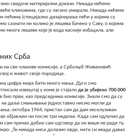
 тамо сведоче материјални докази. Никада нећемо
рвеће клиновима, где су лагано умирали. Никада нећемо
м пећима (специјално дизајнирање пећи у којима су
мо сазнати ни колико је лешева бачено у Саву, о којима
мо многе лешеве које је вода касније избацила, али
ених Срба
и на све чланове комисије, а Србољуб Живановић
свој и живот своје породице.
чна цифра мора бити много мања. Дуго смо
тписали извештај у коме је стајало
да је убијено 700.000
је био први, као председника комисије. Знали смо да су
а на даље смањивање једноставно нисмо могли да
ања, октобра 1964, пристао сам да дам ексклузиван
ије објављен ни после три недеље. Када сам одлучио да
м сам причао добио сам одговор да он више не ради ту.
као: „Ти никада ниси долазио овде, нити си икада давао