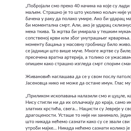
„Побројали смо преко 40 начина на које су људи 
маљем. Страшно је то што уколико кољач није у
бачена у раку да полако умире. Ако би ударац м
би моментална смрт. Али, ако је ударац склизну
мека ткива. Та жртва би умирала у тешким мука
сопственој крви или због унутрашњег крварења.
моменту бацања у масовну гробницу било живо. Т
се јадници што више муче. Многе жртве су биле,
пресечена вратна артерија, а толико се ужасава
опишем како страшно изгледа смрт спорим смањ
Живановић наглашава да се у свом послу патолог
Јасеновца нико не може да остане имун. Глас му
„Приликом ископавања налазили смо и цуцле, ка
Нису стигли ни да их опљачкају до краја, само им 
златних крстића, свега… Нацисти су Јевреје у с
драгоцености. Усташе то није ни занимало, једи
што никада нећемо сазнати како су се звали сви 
утроби мајке… Никада нећемо сазнати колико је 