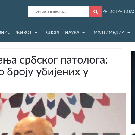
РЕГИСТРАЦИЈА
ЗНИС
ЖИВОТ
СПОРТ
НАУКА
МУЛТИМЕДИА
ња србског патолога:
о броју убијених у