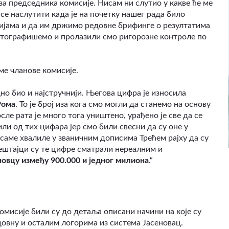
за председника комисије. Нисам ни слутио у какве ће ме
се наслутити када је на почетку нашег рада било
ијама и да им држимо редовне брифинге о резултатима
отографишемо и пролазили смо ригорозне контроле по
ме чланове комисије.
дно био и најстручнији. Његова цифра је износила
Рома
. То је број иза кога смо могли да станемо на основу
е рата је много тога уништено, урађено је све да се
ли од тих цифара јер смо били свесни да су оне у
саме хвалиле у званичним дописима Трећем рајху да су
ештајци су те цифре сматрали нереалним и
еновцу између 900.000 и једног милиона
.“
омисије били су до детаља описани начини на које су
довну и осталим логорима из система Јасеновац.