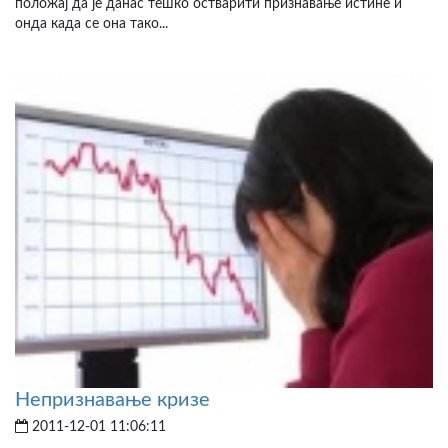
положај да је данас тешко остварити признавање истине и
онда када се она тако...
Непризнавање кризе
2011-12-01 11:06:11