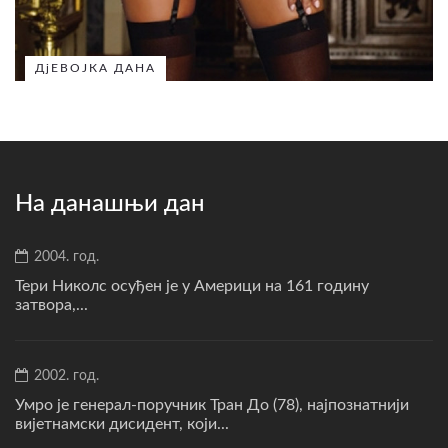
ДјЕВОЈКА ДАНА
На данашњи дан
2004. год.
Тери Николс осуђен је у Америци на 161 годину
затвора,...
2002. год.
Умро је генерал-поручник Тран До (78), најпознатнији
вијетнамски дисидент, који...