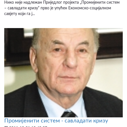
Нико није надлежан Приједлог пројекта „Промијенити систем
– савладати кризу“ прво је упућен Економско-социјалном
савјету који га ј...
Промијенити систем - савладати кризу