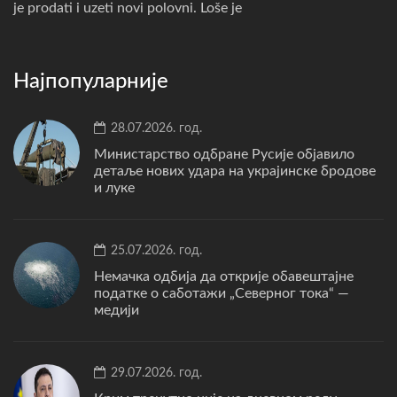
je prodati i uzeti novi polovni. Loše je
Најпопуларније
28.07.2026. год.
Министарство одбране Русије објавило
детаље нових удара на украјинске бродове
и луке
25.07.2026. год.
Немачка одбија да открије обавештајне
податке о саботажи „Северног тока“ —
медији
29.07.2026. год.