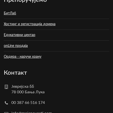
Препоручујемо
БитЛаб
Хостинг и регистрација домена
Едукативни центар
onLine продаја
Ордера - наручи храну
Контакт
Јеврејска бб
78 000 Бања Лука
00 387 66 516 174