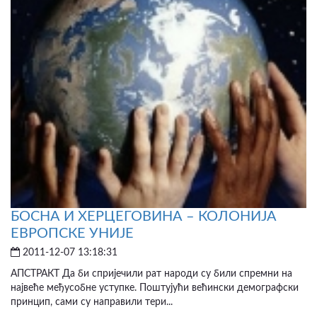
БОСНА И ХЕРЦЕГОВИНА – КОЛОНИЈА
ЕВРОПСКЕ УНИЈЕ
2011-12-07 13:18:31
АПСТРАКТ Да би спријечили рат народи су били спремни на
највеће међусобне уступке. Поштујући већински демографски
принцип, сами су направили тери...