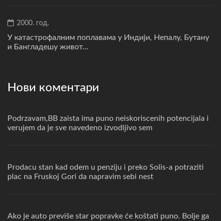
2000. год.
У катастрофалним поплавама у Индији, Непалу, Бутану
и Бангладешу живот...
Нови коментари
Podrzavam,BB zaista ima puno neiskoriscenih potencijala i
verujem da je sve navedeno izvodljivo sem
Prodacu stan kad odem u penziju i preko Solis-a potraziti
plac na Fruskoj Gori da napravim sebi nest
Ako je auto previše star popravke će koštati puno. Bolje ga