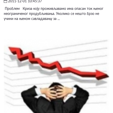
2011-12-01 10:45:37
Проблем Криза коју проживљавамо има опасан ток њеног
неограниченог продубљивања. Уколико се нешто брзо не
учини на њеном савладавању за ...