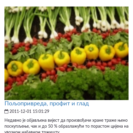
Пољопривреда, профит и глад
2011-12-01 15:01:29
Недавно је објављена вијест да произвођачи хране траже њено
поскупљење, чак и до 50 % образлажући то порастом цијена на
увозном набавном тржишту....