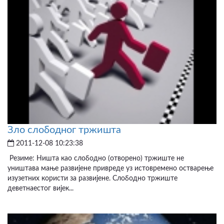
Зло слободног тржишта
2011-12-08 10:23:38
Резиме: Ништа као слободно (отворено) тржиште не
уништава мање развијене привреде уз истовремено остварење
изузетних користи за развијене. Слободно тржиште
деветнаестог вијек...