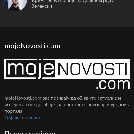
Крим тренутно није на дневном реду –
Зеленски
mojeNovosti.com
mojeNovosti.com вас позивају да објавите актуелне и
интересантне догађаје, да постанете новинар и уредник
портала.
Oбјавите новост