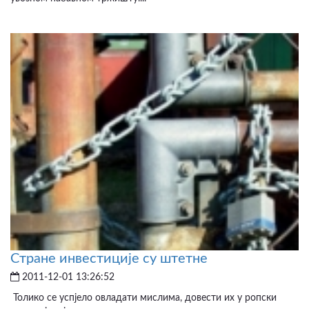
Стране инвестиције су штетне
2011-12-01 13:26:52
Толико се успјело овладати мислима, довести их у ропски