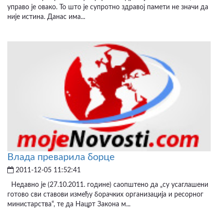
управо је овако. То што је супротно здравој памети не значи да
није истина. Данас има...
Влада преварила борце
2011-12-05 11:52:41
Недавно је (27.10.2011. године) саопштено да „су усаглашени
готово сви ставови између борачких организација и ресорног
министарства“, те да Нацрт Закона м...