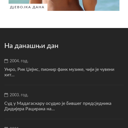
ДјЕВОЈКА ДАНА
На данашњи дан
2004. год.
Умро, Рик Џејмс, пионир фанк музике, чији је чувени
хит...
2003. год.
Суд у Мадагаскару осудио је бившег предсједника
Дидијера Рацирака на...