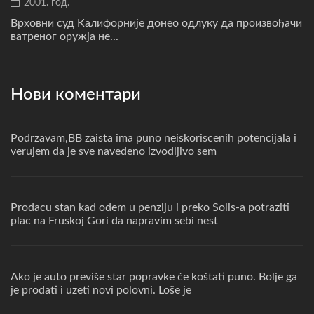
2001. год.
Врховни суд Калифорније донео одлуку да произвођачи
ватреног оружја не...
Нови коментари
Podrzavam,BB zaista ima puno neiskoriscenih potencijala i
verujem da je sve navedeno izvodljivo sem
Prodacu stan kad odem u penziju i preko Solis-a potraziti
plac na Fruskoj Gori da napravim sebi nest
Ako je auto previše star popravke će koštati puno. Bolje ga
je prodati i uzeti novi polovni. Loše je