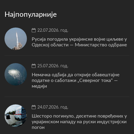
Најпопуларније
22.07.2026. год.
Русија погодила украјинске војне циљеве у
Одеској области — Министарство одбране
25.07.2026. год.
Немачка одбија да открије обавештајне
податке о саботажи „Северног тока“ —
медији
24.07.2026. год.
Шесторо погинуло, десетине повређених у
украјинском нападу на руски индустријски
погон