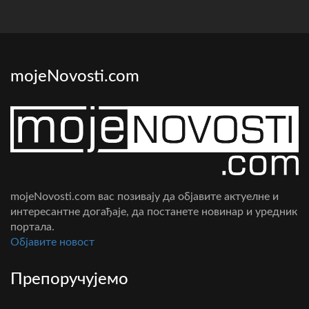
mojeNovosti.com
mojeNovosti.com вас позивају да објавите актуелне и
интересантне догађаје, да постанете новинар и уредник
портала.
Oбјавите новост
Препоручујемо