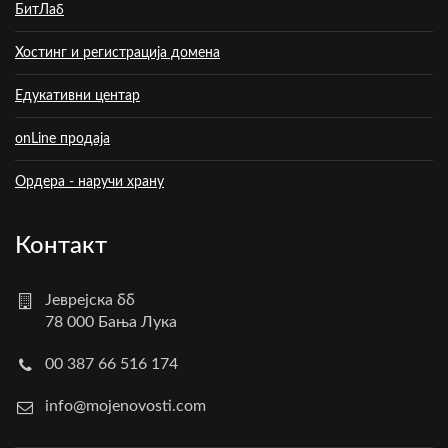
БитЛаб
Хостинг и регистрација домена
Едукативни центар
onLine продаја
Ордера - наручи храну
Контакт
Јеврејска бб
78 000 Бања Лука
00 387 66 516 174
info@mojenovosti.com