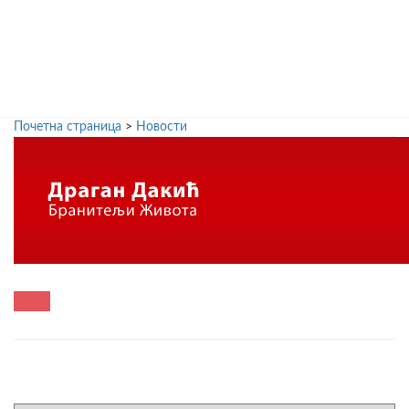
Почетна страница
>
Новости