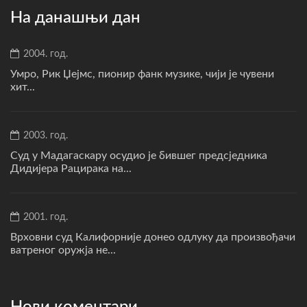
На данашњи дан
2004. год.
Умро, Рик Џејмс, пионир фанк музике, чији је чувени
хит...
2003. год.
Суд у Мадагаскару осудио је бившег предсједника
Дидијера Рацирака на...
2001. год.
Врховни суд Калифорније донео одлуку да произвођачи
ватреног оружја не...