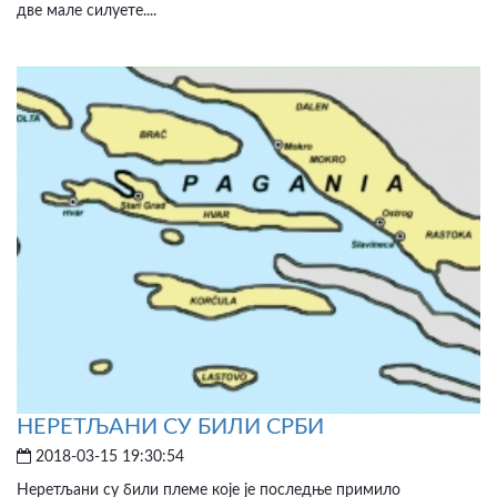
две мале силуете....
НЕРЕТЉАНИ СУ БИЛИ СРБИ
2018-03-15 19:30:54
Неретљани су били племе које је последње примило