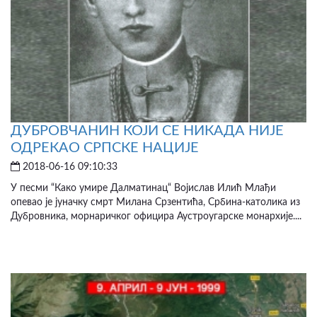
ДУБРОВЧАНИН КОЈИ СЕ НИКАДА НИЈЕ
ОДРЕКАО СРПСКЕ НАЦИЈЕ
2018-06-16 09:10:33
У песми “Како умире Далматинац“ Војислав Илић Млађи
опевао је јуначку смрт Милана Срзентића, Србина-католика из
Дубровника, морнаричког официра Аустроугарске монархије....