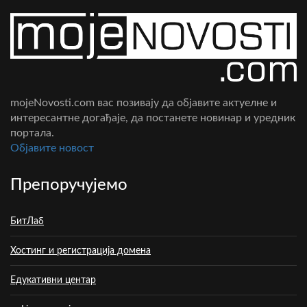
mojeNovosti.com вас позивају да објавите актуелне и
интересантне догађаје, да постанете новинар и уредник
портала.
Oбјавите новост
Препоручујемо
БитЛаб
Хостинг и регистрација домена
Едукативни центар