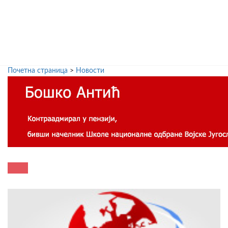
Почетна страница
>
Новости