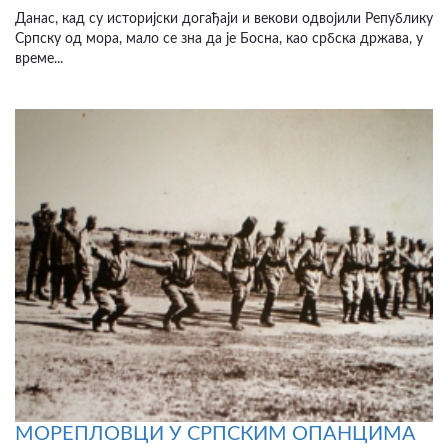
Данас, кад су историјски догађаји и векови одвојили Републику
Српску од мора, мало се зна да је Босна, као србска држава, у
време...
МОРЕПЛОВЦИ У СРПСКИМ ОПАНЦИМА