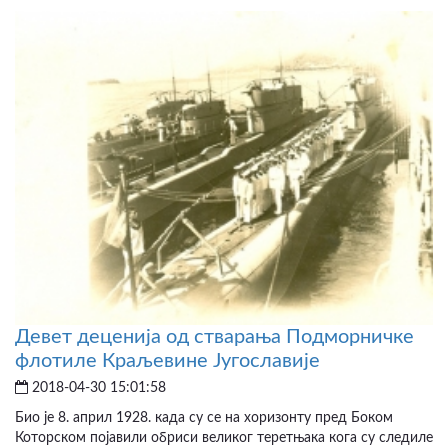
Девет деценија од стварања Подморничке
флотиле Краљевине Југославије
2018-04-30 15:01:58
Био је 8. април 1928. када су се на хоризонту пред Боком
Которском појавили обриси великог теретњака кога су следиле