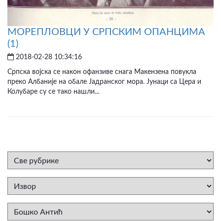
МОРЕПЛОВЦИ У СРПСКИМ ОПАНЦИМА
(1)
2018-02-28 10:34:16
Српска војска се након офанзиве снага Макензена повукла
преко Албаније на обале Јадранског мора. Јунаци са Цера и
Колубаре су се тако нашли...