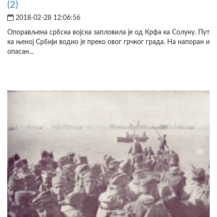
(2)
2018-02-28 12:06:56
Опорављена србска војска запловила је од Крфа ка Солуну. Пут
ка њеној Србији водио је преко овог грчког града. На напоран и
опасан...