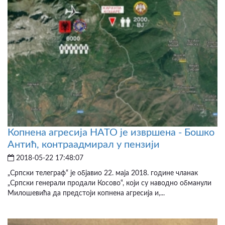
Копнена агресија НАТО је извршена - Бошко
Антић, контраадмирал у пензији
2018-05-22 17:48:07
„Српски телеграф“ је објавио 22. маја 2018. године чланак
„Српски генерали продали Косово“, који су наводно обманули
Милошевића да предстоји копнена агресија и,...