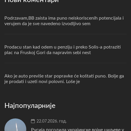
Нови коментари
Podrzavam,BB zaista ima puno neiskoriscenih potencijala i
verujem da je sve navedeno izvodljivo sem
Prodacu stan kad odem u penziju i preko Solis-a potraziti
plac na Fruskoj Gori da napravim sebi nest
Ako je auto previše star popravke će koštati puno. Bolje ga
je prodati i uzeti novi polovni. Loše je
Најпопуларније
22.07.2026. год.
Русија погодила украјинске војне циљеве у