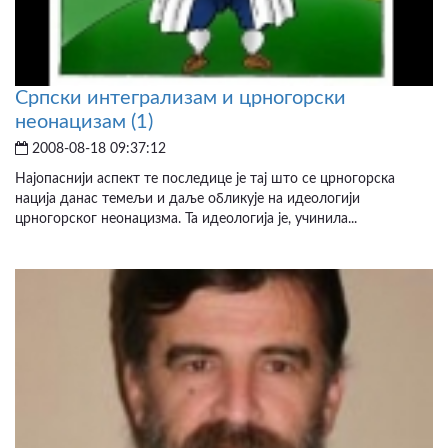
Српски интегрализам и црногорски
неонацизам (1)
2008-08-18 09:37:12
Најопаснији аспект те последице је тај што се црногорска
нација данас темељи и даље обликује на идеологији
црногорског неонацизма. Та идеологија је, учинила...