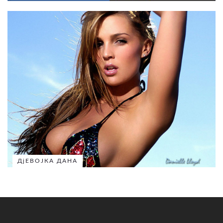
ДјЕВОЈКА ДАНА