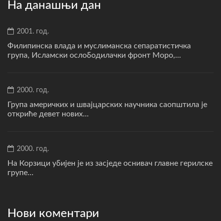
На данашњи дан
2001. год.
Филипинска влада и муслиманска сепаратистичка
група, Исламски ослободилачки фронт Моро,...
2000. год.
Група америчких и швајцарских научника саопштила је
откриће девет нових...
2000. год.
На Корзици убијен је из засједе оснивач главне герилске
групе...
Нови коментари