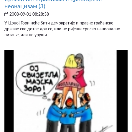
неонацизам (3)
2008-09-01 08:28:38
У Црној Гори неће бити демократије и правне грађанске
државе све дотле док се, или не ријеши српско национално
питање, или не уруши...