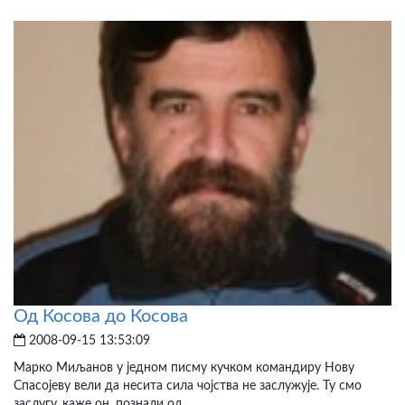
Од Косова до Косова
2008-09-15 13:53:09
Марко Миљанов у једном писму кучком командиру Нову
Спасојеву вели да несита сила чојства не заслужује. Ту смо
заслугу, каже он, познали од...