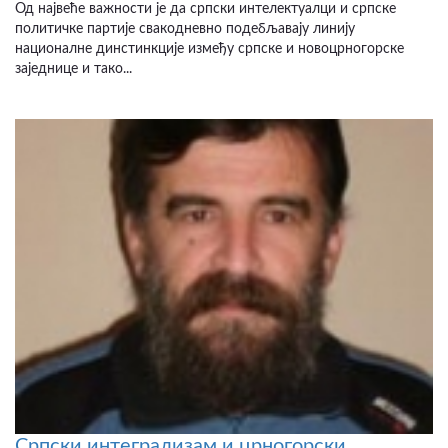
Од највеће важности је да српски интелектуалци и српске
политичке партије свакодневно подебљавају линију
националне динстинкције између српске и новоцрногорске
заједнице и тако...
Српски интегрализам и црногорски