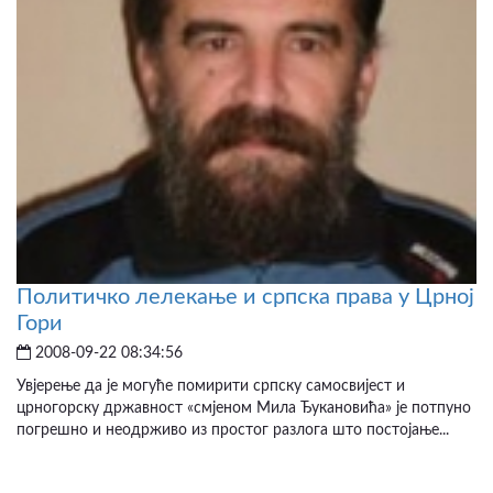
Политичко лелекање и српска права у Црној
Гори
2008-09-22 08:34:56
Увјерење да је могуће помирити српску самосвијест и
црногорску државност «смјеном Мила Ђукановића» је потпуно
погрешно и неодрживо из простог разлога што постојање...