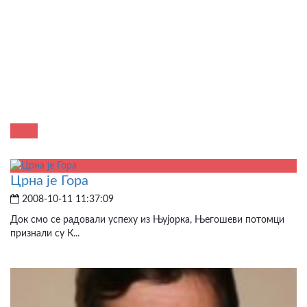
Црна је Гора
2008-10-11 11:37:09
Док смо се радовали успеху из Њујорка, Његошеви потомци
признали су К...