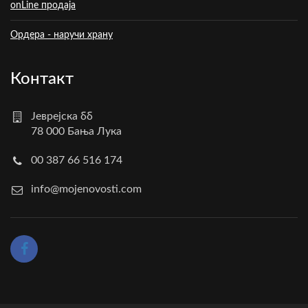
onLine продаја
Ордера - наручи храну
Контакт
Јеврејска бб
78 000 Бања Лука
00 387 66 516 174
info@mojenovosti.com