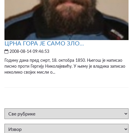
ЦРНА ГОРА ЈЕ САМО ЗЛО...
2008-08-14 09:46:53
Годину дана пред смрт, 18. октобра 1850. Његош је написао
писмо проти Гергију Николајевићу. У њему је владика записао
неколико својих мисли о...