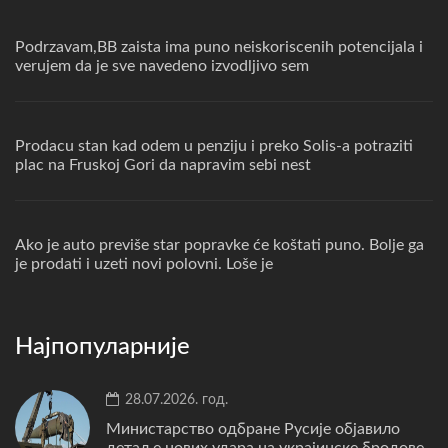
Podrzavam,BB zaista ima puno neiskoriscenih potencijala i
verujem da je sve navedeno izvodljivo sem
Prodacu stan kad odem u penziju i preko Solis-a potraziti
plac na Fruskoj Gori da napravim sebi nest
Ako je auto previše star popravke će koštati puno. Bolje ga
je prodati i uzeti novi polovni. Loše je
Најпопуларније
28.07.2026. год.
Министарство одбране Русије објавило
детаље нових удара на украјинске бродове