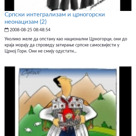
Српски интегрализам и црногорски
неонацизам (2)
2008-08-25 08:48:54
Уколико желе да опстану као национални Црногорци, они до
краја морају да спроведу затирање српске самосвијести у
Црној Гори. Они не смију одустати...