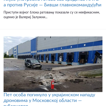
а против Русије — бивши главнокомандујући
Приступи војног блока ратовању показали су се неефикасним,
оценио је Валериј Залужни...
Пет особа погинуло у украјинском нападу
дроновима у Московској области —