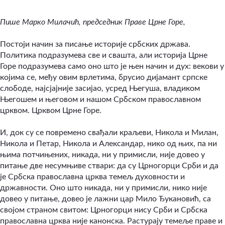
Пише Марко Милачић, председник Праве Црне Горе,
Постоји начин за писање историје србских држава.
Политика подразумева све и свашта, али историја Црне
Горе подразумева само оно што је њен начин и дух: векови у
којима се, међу овим врлетима, брусио дијамант српске
слободе, најсјајније засијао, усред Његуша, владиком
Његошем и његовом и нашом Србском православном
црквом. Црквом Црне Горе.
И, док су се повремено свађали краљеви, Никола и Милан,
Никола и Петар, Никола и Александар, нико од њих, па ни
њима потчињених, никада, ни у примисли, није довео у
питање две несумњиве ствари: да су Црногорци Срби и да
је Србска православна црква темељ духовности и
државности. Оно што никада, ни у примисли, нико није
довео у питање, довео је лажни цар Мило Ђукановић, са
својом страном свитом: Црногорци нису Срби и Србска
православна црква није канонска. Растурају темеље праве и