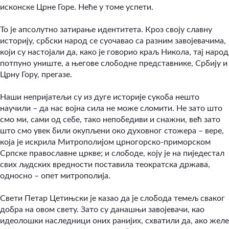
исконске Црне Горе. Неће у томе успети.
То је апсолутно затирање идентитета. Кроз своју славну
историју, србски народ се суочавао са разним завојевачима,
који су настојали да, како је говорио краљ Никола, тај народ
потпуно униште, а његове слободне представнике, Србију и
Црну Гору, прегазе.
Наши непријатељи су из дуге историје сукоба нешто
научили – да нас војна сила не може сломити. Не зато што
смо ми, сами од себе, тако непобедиви и снажни, већ зато
што смо увек били окупљени око духовног стожера – вере,
која је искрила Митрополијом црногорско-приморском
Српске православне цркве; и слободе, коју је на пиједестал
свих људских вредности поставила теократска држава,
односно – опет митрополија.
Свети Петар Цетињски је казао да је слобода темељ сваког
добра на овом свету. Зато су данашњи завојевачи, као
идеолошки наследници оних ранијих, схватили да, ако желе