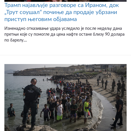
Трамп најављује разговоре са Ираном, док
„Трут соушал“ почиње да продаје убрзани
приступ његовим објавама
Изненадно отказивање удара уследило је после недељу дана
претњи које су помогле да цена нафте остане близу 90 долара
по барелу....