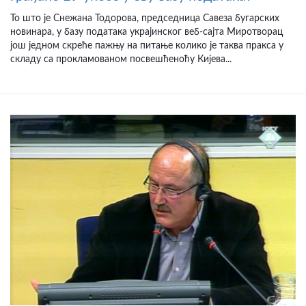
То што је Снежана Тодорова, председница Савеза бугарских
новинара, у базу података украјинског веб-сајта Миротворац
још једном скреће пажњу на питање колико је таква пракса у
складу са прокламованом посвешћеноћу Кијева...