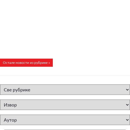
Остале новости из рубрике »