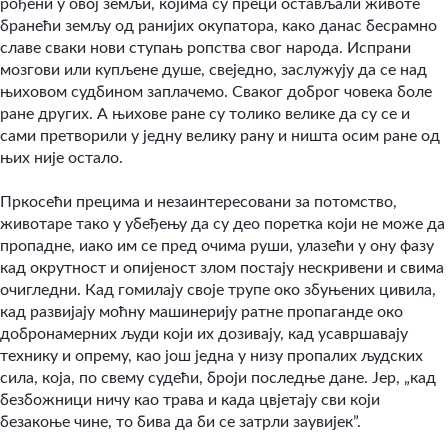
рођени у овој земљи, којима су преци остављали животе
бранећи земљу од ранијих окупатора, како данас бесрамно
славе сваки нови ступањ ропства свог народа. Испрани
мозгови или купљене душе, свеједно, заслужују да се над
њиховом судбином заплачемо. Сваког доброг човека боле
ране других. А њихове ране су толико велике да су се и
сами претворили у једну велику рану и ништа осим ране од
њих није остало.
Пркосећи прецима и незаинтересовани за потомство,
животаре тако у убеђењу да су део поретка који не може да
пропадне, иако им се пред очима руши, улазећи у ону фазу
кад окрутност и опијеност злом постају нескривени и свима
очигледни. Кад гомилају своје трупе око збуњених цивила,
кад развијају моћну машинерију ратне пропаганде око
добронамерних људи који их дозивају, кад усавршавају
технику и опрему, као још једна у низу пропалих људских
сила, која, по свему судећи, броји последње дане. Јер, „кад
безбожници ничу као трава и када цвјетају сви који
безакоње чине, то бива да би се затрли заувијек”.