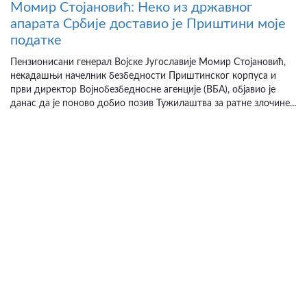
Момир Стојановић: Неко из државног
апарата Србије доставио је Приштини моје
податке
Пензионисани генерал Војске Југославије Момир Стојановић,
некадашњи начелник безбедности Приштинског корпуса и
први директор Војнобезбедносне агенције (ВБА), објавио је
данас да је поново добио позив Тужилаштва за ратне злочине...