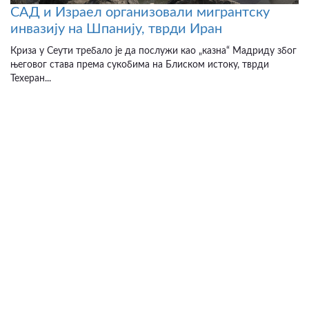
САД и Израел организовали мигрантску
инвазију на Шпанију, тврди Иран
Криза у Сеути требало је да послужи као „казна“ Мадриду због
његовог става према сукобима на Блиском истоку, тврди
Техеран...