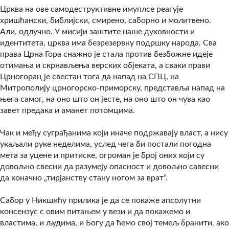
Црква на ове самодеструктивне имуплсе реагује
хришћански, библијски, смирено, саборно и молитвено.
Али, одлучно. У мисији заштите наше духовности и
идентитета, црква има безрезервну подршку народа. Сва
права Црна Гора снажно је стала против безбожне идеје
отимања и скрнављења верских објеката, а сваки прави
Црногорац је свестан тога да напад на СПЦ, на
Митрополију црногорско-приморску, представља напад на
њега самог, на оно што он јесте, на оно што он чува као
завет предака и аманет потомцима.
Чак и међу суграђанима који иначе подржавају власт, а нису
укаљали руке неделима, услед чега би постали погодна
мета за уцене и притиске, огроман је број оних који су
довољно свесни да разумеју опасност и довољно савесни
да коначно „тирјанству стану ногом за врат”.
Сабор у Никшићу прилика је да се покаже апсолутни
консензус с овим питањем у вези и да покажемо и
властима, и људима, и Богу да ћемо свој темељ бранити, ако