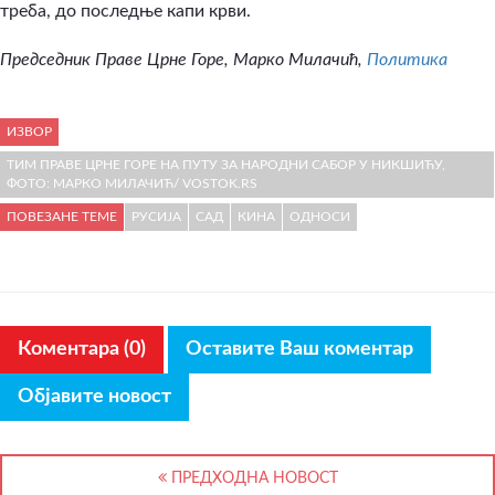
треба, до последње капи крви.
Председник Праве Црне Горе, Марко Милачић,
Политика
ИЗВОР
ТИМ ПРАВЕ ЦРНЕ ГОРЕ НА ПУТУ ЗА НАРОДНИ САБОР У НИКШИЋУ,
ФОТО: МАРКО МИЛАЧИЋ/ VOSTOK.RS
ПОВЕЗАНЕ ТЕМЕ
РУСИЈА
САД
КИНА
ОДНОСИ
Коментара (0)
Оставите Ваш коментар
Објавите новост
ПРЕДХОДНА НОВОСТ