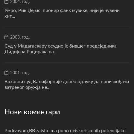
2004. год.
Умро, Рик Џејмс, пионир фанк музике, чији је чувени
хит...
2003. год.
Суд у Мадагаскару осудио је бившег предсједника
Дидијера Рацирака на...
2001. год.
Врховни суд Калифорније донео одлуку да произвођачи
ватреног оружја не...
Нови коментари
Podrzavam,BB zaista ima puno neiskoriscenih potencijala i