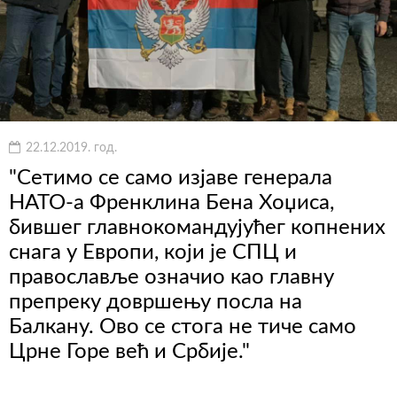
22.12.2019. год.
"Сетимо се само изјаве генерала
НАТО-а Френклина Бена Хоџиса,
бившег главнокомандујућег копнених
снага у Европи, који је СПЦ и
православље означио као главну
препреку довршењу посла на
Балкану. Ово се стога не тиче само
Црне Горе већ и Србије."