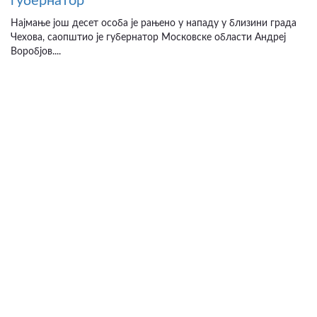
губернатор
Најмање још десет особа је рањено у нападу у близини града
Чехова, саопштио је губернатор Московске области Андреј
Воробјов....