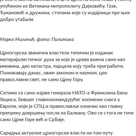
упућеном из Ватикана митрополиту Дајковићу. Газе,
Ђукановић и дружина, стопама које су издајници пре њих
добро утабали.
Марко Милачић, фото: Политика
Црногорска званична властела типични је изданак
материјалистичког духа за које је црква важна само као
имовина, део катастра, парцела коју треба приграбити.
Понижавају данас, овим законом и наумом, цео
православни свет, не само Црну Гору.
Сетимо се само изјаве генерала НАТО-а Френклина Бена
Хоџиса, бившег главнокомандујућег копнених снага у
Европи, који је СПЦ и православље означио као главну
препреку довршењу посла на Балкану. Ово се стога не тиче
само Црне Горе већ и Србије.
Сарадња актуелне црногорске власти на том путу