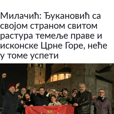
Милачић: Ђукановић са
својом страном свитом
растура темеље праве и
исконске Црне Горе, неће
у томе успети