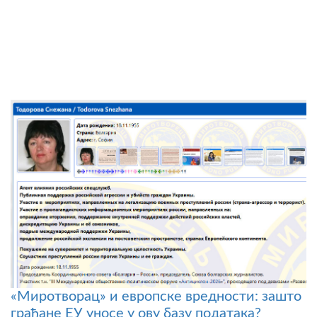
«Миротворац» и европске вредности: зашто
грађане ЕУ уносе у ову базу података?