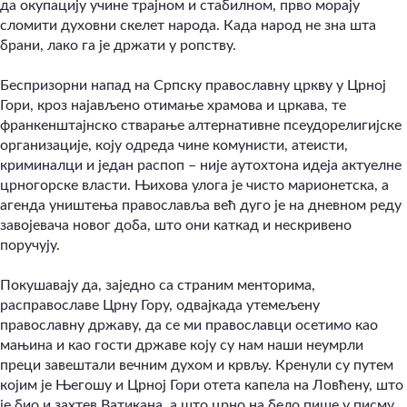
да окупацију учине трајном и стабилном, прво морају
сломити духовни скелет народа. Када народ не зна шта
брани, лако га је држати у ропству.
Беспризорни напад на Српску православну цркву у Црној
Гори, кроз најављено отимање храмова и цркава, те
франкенштајнско стварање алтернативне псеудорелигијске
организације, коју одреда чине комунисти, атеисти,
криминалци и један распоп – није аутохтона идеја актуелне
црногорске власти. Њихова улога је чисто марионетска, а
агенда уништења православља већ дуго је на дневном реду
завојевача новог доба, што они каткад и нескривено
поручују.
Покушавају да, заједно са страним менторима,
расправославе Црну Гору, одвајкада утемељену
православну државу, да се ми православци осетимо као
мањина и као гости државе коју су нам наши неумрли
преци завештали вечним духом и крвљу. Кренули су путем
којим је Његошу и Црној Гори отета капела на Ловћену, што
је био и захтев Ватикана, а што црно на бело пише у писму