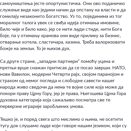
самоуништења јесте опортунистичка. Они ово поданичко
служење виде као једини начин да опстану на власти и да
гомилају незаконито богатство. Уз то, појединима из тог
моралног талога увек се свиђа идеја отимања имовине,
било чије и било како, јер се нити људи стиде, нити Бога
боје, па у отимању храмова они виде прилику за бизнис,
отварање хотела, сластичара, казина. Треба валоризовати
божје на земљи. То је њихов дух.
Са друге стране, „западни партнери” помоћу уцена и
претњи врше снажан притисак да се посао заврши. НАТО,
нови Вавилон, модерни Четврти рајх, својом паранојом и
страхом од немог погледа и слободне савести нашег
народа живо сведочи да нема те војне силе која може да
покори праву Црну Гору, јер је права, Његошева Црна Гора
духовна категорија која сажаљиво посматра све те
перверзне играрије заробљених умова.
Тешко је, и поред свега што мислимо о њима, не осетити
тугу док слушамо људе који говоре нашим језиком, који су