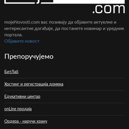
mojeNovosti.com вас позивају да објавите актуелне и
интересантне догађаје, да постанете новинар и уредник
портала.
Oбјавите новост
Препоручујемо
БитЛаб
Хостинг и регистрација домена
Едукативни центар
onLine продаја
Ордера - наручи храну