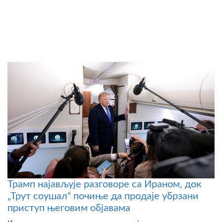
Трамп најављује разговоре са Ираном, док
„Трут соушал“ почиње да продаје убрзани
приступ његовим објавама