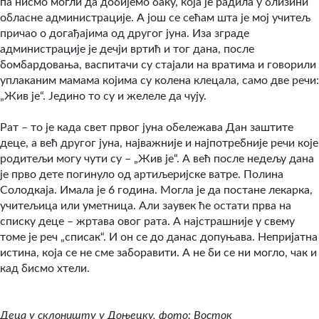
па нисмо могли да добијемо баку, која је радила у близини
обласне администрације. А још се сећам шта је мој учитељ
причао о догађајима од другог јуна. Иза зграде
администрације је дечји вртић и тог дана, после
бомбардовања, васпитачи су стајали на вратима и говорили
уплаканим мамама којима су колена клецала, само две речи:
„Жив је“. Једино то су и желеле да чују.
Рат – то је када свет првог јуна обележава Дан заштите
деце, а већ другог јуна, најважније и најпотребније речи које
родитељи могу чути су – „Жив је“. А већ после недељу дана
је прво дете погинуло од артиљеријске ватре. Полина
Солодкаја. Имала је 6 година. Могла је да постане лекарка,
учитељица или уметница. Али заувек ће остати прва на
списку деце – жртава овог рата. А најстрашније у свему
томе је реч „списак“. И он се до данас допуњава. Непријатна
истина, која се не сме заборавити. А не би се ни могло, чак и
кад бисмо хтели.
Деца у склоништу у Доњецку, фото: Восток