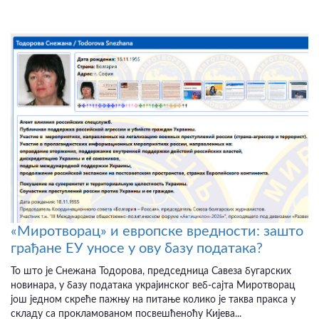
«Миротворац» и европске вредности: зашто
грађане ЕУ уносе у ову базу података?
То што је Снежана Тодорова, председница Савеза бугарских
новинара, у базу података украјинског веб-сајта Миротворац
још једном скреће пажњу на питање колико је таква пракса у
складу са прокламованом посвешћеноћу Кијева...