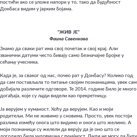
постићи ако се уложе напори у то, тако да будућност
Донбаса видим у јарким бојама.
"ЖИВ ЈЕ"
Фаина Савенкова
Знамо да сваки рат има свој почетак и свој крај. Али
званични датуми често бивају само безначајне бројке у
сећању учесника.
Када је, за сваког од нас, почео рат у Донбасу? Колико год
да сам постављала то питање својим познаницима, увек сам
добијала различите одговоре. Те 2014. године било је много
догађаја, које су људи видели као прекретницу.
Ја верујем у хуманост. Хоћу да верујем. Као и моји
родитељи. Ми не живимо у сновима. Просто, увек постоји
разлика између онога што видимо и онога што желимо. А
моји познаници су желели да верују да је оно што се
догодило била чудовишна случајност. Људи не могу да буду