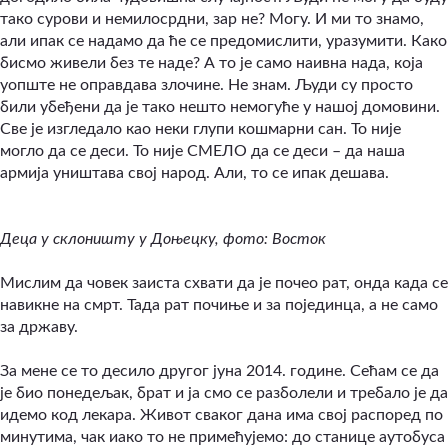
тако сурови и немилосрдни, зар не? Могу. И ми то знамо,
али ипак се надамо да ће се предомислити, уразумити. Како
бисмо живели без те наде? А то је само наивна нада, која
уопште не оправдава злочине. Не знам. Људи су просто
били убеђени да је тако нешто немогуће у нашој домовини.
Све је изгледало као неки глупи кошмарни сан. То није
могло да се деси. То није СМЕЛО да се деси – да наша
армија уништава свој народ. Али, то се ипак дешава.
Деца у склоништу у Доњецку, фото: Восток
Мислим да човек заиста схвати да је почео рат, онда када се
навикне на смрт. Тада рат почиње и за појединца, а не само
за државу.
За мене се то десило другог јуна 2014. године. Сећам се да
је био понедељак, брат и ја смо се разболели и требало је да
идемо код лекара. Живот сваког дана има свој распоред по
минутима, чак иако то не примећујемо: до станице аутобуса