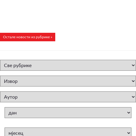
Остале новости из рубрике »