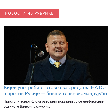
НОВОСТИ ИЗ РУБРИКЕ
Кијев употребио готово сва средства НАТО-
а против Русије — бивши главнокомандујући
Приступи војног блока ратовању показали су се неефикасним,
оценио је Валериј Залужни...