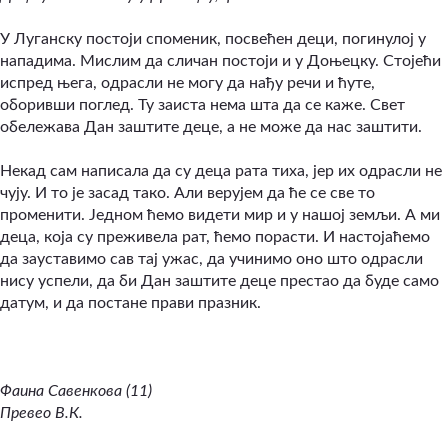
У Луганску постоји споменик, посвећен деци, погинулој у
нападима. Мислим да сличан постоји и у Доњецку. Стојећи
испред њега, одрасли не могу да нађу речи и ћуте,
оборивши поглед. Ту заиста нема шта да се каже. Свет
обележава Дан заштите деце, а не може да нас заштити.
Некад сам написала да су деца рата тиха, јер их одрасли не
чују. И то је засад тако. Али верујем да ће се све то
променити. Једном ћемо видети мир и у нашој земљи. А ми
деца, која су преживела рат, ћемо порасти. И настојаћемо
да зауставимо сав тај ужас, да учинимо оно што одрасли
нису успели, да би Дан заштите деце престао да буде само
датум, и да постане прави празник.
Фаина Савенкова (11)
Превео В.К.	