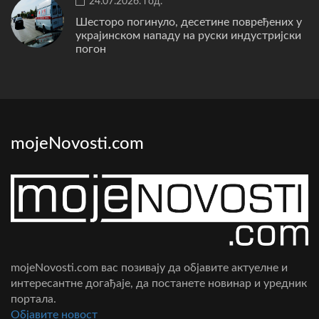
24.07.2026. год.
Шесторо погинуло, десетине повређених у
украјинском нападу на руски индустријски
погон
mojeNovosti.com
mojeNovosti.com вас позивају да објавите актуелне и
интересантне догађаје, да постанете новинар и уредник
портала.
Oбјавите новост