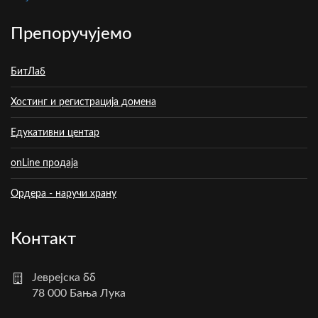
Препоручујемо
БитЛаб
Хостинг и регистрација домена
Едукативни центар
onLine продаја
Ордера - наручи храну
Контакт
Јеврејска бб
78 000 Бања Лука