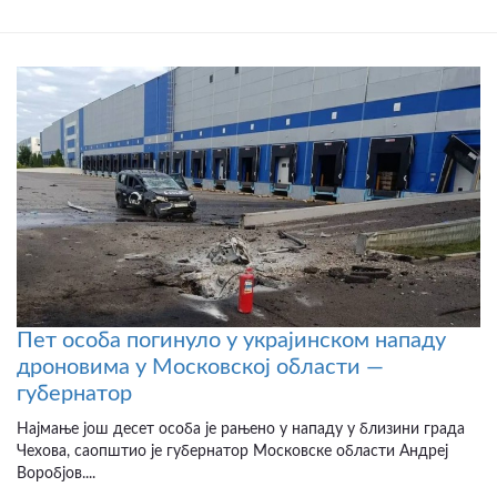
Пет особа погинуло у украјинском нападу
дроновима у Московској области —
губернатор
Најмање још десет особа је рањено у нападу у близини града
Чехова, саопштио је губернатор Московске области Андреј
Воробјов....