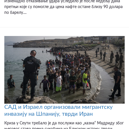
Изненадно отказивање удара уследило је после недељу дана
претњи које су помогле да цена нафте остане близу 90 долара
по барелу....
САД и Израел организовали мигрантску
инвазију на Шпанију, тврди Иран
Криза у Сеути требало је да послужи као „казна“ Мадриду због
његовог става према сукобима на Блиском истоку, тврди