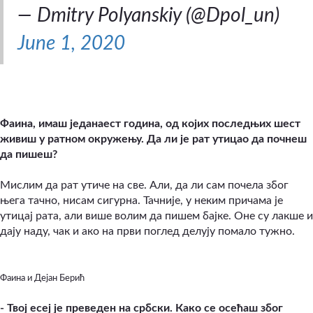
— Dmitry Polyanskiy (@Dpol_un)
June 1, 2020
Фаина, имаш једанаест година, од којих последњих шест
живиш у ратном окружењу. Да ли је рат утицао да почнеш
да пишеш?
Мислим да рат утиче на све. Али, да ли сам почела због
њега тачно, нисам сигурна. Тачније, у неким причама је
утицај рата, али више волим да пишем бајке. Оне су лакше и
дају наду, чак и ако на први поглед делују помало тужно.
Фаина и Дејан Берић
- Твој есеј је преведен на србски. Како се осећаш због