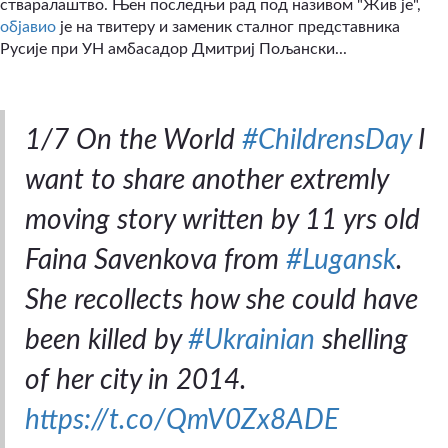
стваралаштво. Њен последњи рад под називом "Жив је",
објавио
је на твитеру и заменик сталног представника
Русије при УН амбасадор Дмитриј Пољански...
1/7 On the World
#ChildrensDay
I
want to share another extremly
moving story written by 11 yrs old
Faina Savenkova from
#Lugansk
.
She recollects how she could have
been killed by
#Ukrainian
shelling
of her city in 2014.
https://t.co/QmV0Zx8ADE