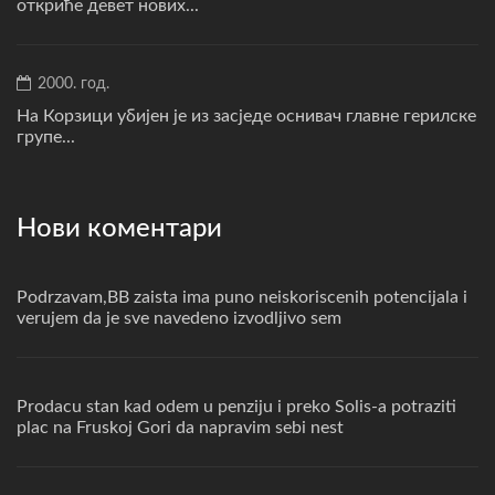
откриће девет нових...
2000. год.
На Корзици убијен је из засједе оснивач главне герилске
групе...
Нови коментари
Podrzavam,BB zaista ima puno neiskoriscenih potencijala i
verujem da je sve navedeno izvodljivo sem
Prodacu stan kad odem u penziju i preko Solis-a potraziti
plac na Fruskoj Gori da napravim sebi nest