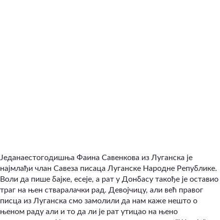
Једанаестогодишња Фаина Савенкова из Луганска је
најмлађи члан Савеза писаца Луганске Народне Републике.
Воли да пише бајке, есеје, а рат у Донбасу такође је оставио
траг на њен стваралачки рад. Девојчицу, али већ правог
писца из Луганска смо замолили да нам каже нешто о
њеном раду али и то да ли је рат утицао на њено