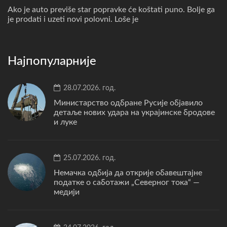
Ako je auto previše star popravke će koštati puno. Bolje ga
je prodati i uzeti novi polovni. Loše je
Најпопуларније
28.07.2026. год.
Министарство одбране Русије објавило
детаље нових удара на украјинске бродове
и луке
25.07.2026. год.
Немачка одбија да открије обавештајне
податке о саботажи „Северног тока“ —
медији