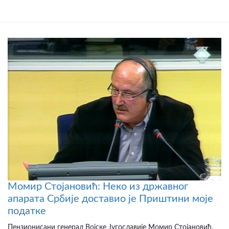
Момир Стојановић: Неко из државног
апарата Србије доставио је Приштини моје
податке
Пензионисани генерал Војске Југославије Момир Стојановић,