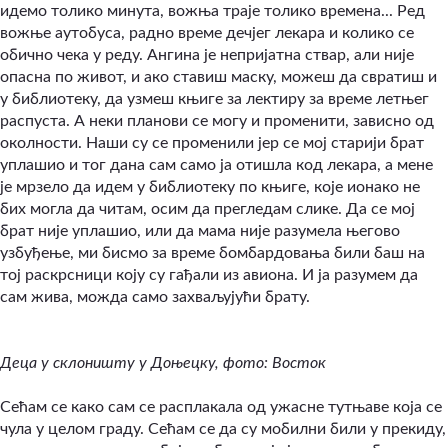
идемо толико минута, вожња траје толико времена... Ред
вожње аутобуса, радно време дечјег лекара и колико се
обично чека у реду. Ангина је непријатна ствар, али није
опасна по живот, и ако ставиш маску, можеш да свратиш и
у библиотеку, да узмеш књиге за лектиру за време летњег
распуста. А неки планови се могу и променити, зависно од
околности. Наши су се променили јер се мој старији брат
уплашио и тог дана сам само ја отишла код лекара, а мене
је мрзело да идем у библиотеку по књиге, које ионако не
бих могла да читам, осим да прегледам слике. Да се мој
брат није уплашио, или да мама није разумела његово
узбуђење, ми бисмо за време бомбардовања били баш на
тој раскрсници коју су гађали из авиона. И ја разумем да
сам жива, можда само захваљујући брату.
Деца у склоништу у Доњецку, фото: Восток
Сећам се како сам се расплакала од ужасне тутњаве која се
чула у целом граду. Сећам се да су мобилни били у прекиду,