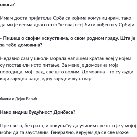
овога?
Имам доста пријатеља Срба са којима комуницирам, тако
да ми је веома драго што ће овај есеј бити виђен и у Србији.
- Пишеш о својим искуствима, о свом родном граду. Шта је
за тебе домовина?
Недавно сам у школи морала напишем кратак есеј у којем
су поставили исто питање. За мене је домовина моја
породица, мој град, све што волим. Домовина - то су људи
који заједно раде једну заједничку ствар.
Фаина и Дејан Берић
Како видиш будућност Донбаса?
Пре свега, без рата, и покушаћу да учиним све што је у мојој
моћи да га зауставим. Генерално, верујем да се све може