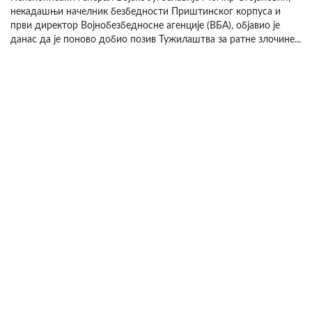
некадашњи начелник безбедности Приштинског корпуса и
први директор Војнобезбедносне агенције (ВБА), објавио је
данас да је поново добио позив Тужилаштва за ратне злочине...