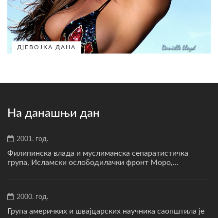
ДјЕВОЈКА ДАНА
На данашњи дан
2001. год.
Филипинска влада и муслиманска сепаратистичка
група, Исламски ослободилачки фронт Моро,...
2000. год.
Група америчких и швајцарских научника саопштила је