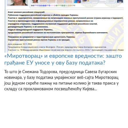
«Миротворац» и европске вредности: зашто
грађане ЕУ уносе у ову базу података?
То што је Снежана Тодорова, председница Савеза бугарских
новинара, у базу података украјинског веб-сајта Миротворац
још једном скреће пажњу на питање колико је таква пракса у
складу са прокламованом посвешћеноћу Кијева...