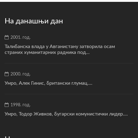
На данашњи дан
2001. год.
Талибанска влада у Авганистану затворила осам
страних хуманитарних радника под...
2000. год.
Умро, Алек Гинис, британски глумац....
1998. год.
Умро, Тодор Живков, бугарски комунистички лидер....