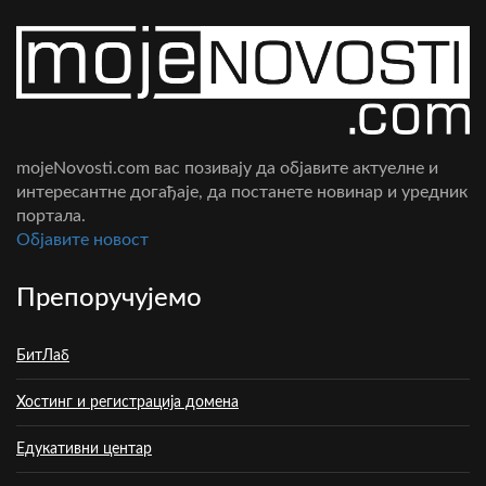
mojeNovosti.com вас позивају да објавите актуелне и
интересантне догађаје, да постанете новинар и уредник
портала.
Oбјавите новост
Препоручујемо
БитЛаб
Хостинг и регистрација домена
Едукативни центар