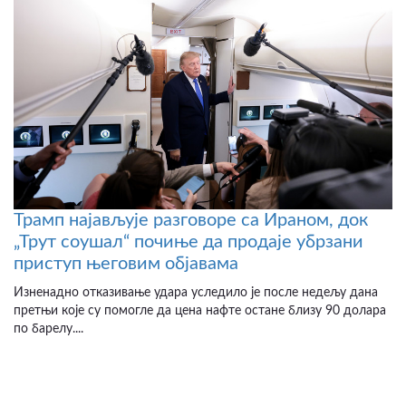
Трамп најављује разговоре са Ираном, док
„Трут соушал“ почиње да продаје убрзани
приступ његовим објавама
Изненадно отказивање удара уследило је после недељу дана
претњи које су помогле да цена нафте остане близу 90 долара
по барелу....