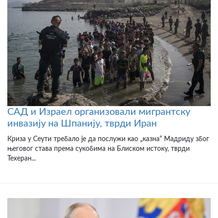
САД и Израел организовали мигрантску
инвазију на Шпанију, тврди Иран
Криза у Сеути требало је да послужи као „казна“ Мадриду због
његовог става према сукобима на Блиском истоку, тврди
Техеран...