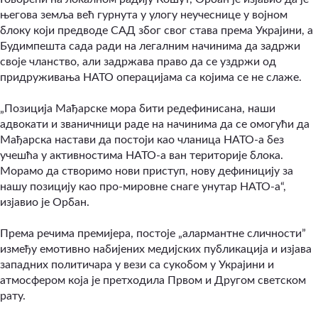
његова земља већ гурнута у улогу неучеснице у војном
блоку који предводе САД због свог става према Украјини, а
Будимпешта сада ради на легалним начинима да задржи
своје чланство, али задржава право да се уздржи од
придруживања НАТО операцијама са којима се не слаже.
„Позиција Мађарске мора бити редефинисана, наши
адвокати и званичници раде на начинима да се омогући да
Мађарска настави да постоји као чланица НАТО-а без
учешћа у активностима НАТО-а ван територије блока.
Морамо да створимо нови приступ, нову дефиницију за
нашу позицију као про-мировне снаге унутар НАТО-а“,
изјавио је Орбан.
Према речима премијера, постоје „алармантне сличности”
између емотивно набијених медијских публикација и изјава
западних политичара у вези са сукобом у Украјини и
атмосфером која је претходила Првом и Другом светском
рату.