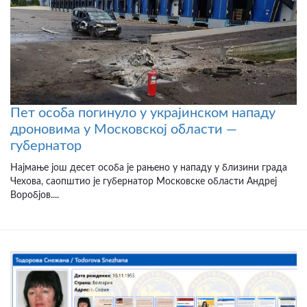
Пет особа погинуло у украјинском нападу
дроновима у Московској области —
губернатор
Најмање још десет особа је рањено у нападу у близини града
Чехова, саопштио је губернатор Московске области Андреј
Воробјов....