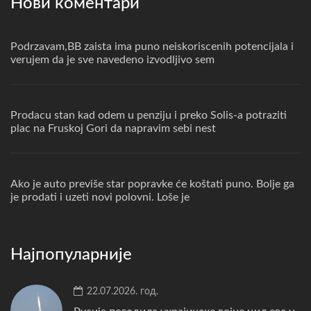
Нови коментари
Podrzavam,BB zaista ima puno neiskoriscenih potencijala i
verujem da je sve navedeno izvodljivo sem
Prodacu stan kad odem u penziju i preko Solis-a potraziti
plac na Fruskoj Gori da napravim sebi nest
Ako je auto previše star popravke će koštati puno. Bolje ga
je prodati i uzeti novi polovni. Loše je
Најпопуларније
22.07.2026. год.