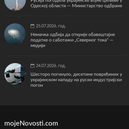
Русија погодила украјинске војне циљеве у
Одеској области — Министарство одбране
25.07.2026. год.
Немачка одбија да открије обавештајне
податке о саботажи „Северног тока“ —
медији
24.07.2026. год.
Шесторо погинуло, десетине повређених у
украјинском нападу на руски индустријски
погон
mojeNovosti.com