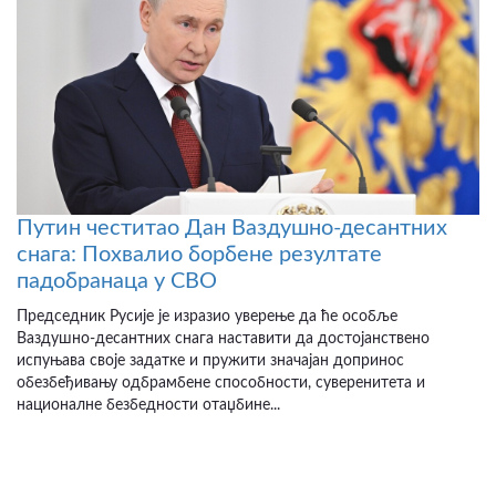
Путин честитао Дан Ваздушно-десантних
снага: Похвалио борбене резултате
падобранаца у СВО
Председник Русије је изразио уверење да ће особље
Ваздушно-десантних снага наставити да достојанствено
испуњава своје задатке и пружити значајан допринос
обезбеђивању одбрамбене способности, суверенитета и
националне безбедности отаџбине...