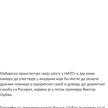
Мађарска преиспитује своју улогу у НАТО-у, јер нема
намеру да учествује у акцијама које би могле да укључе
државе чланице у украјински сукоб и доведу до директног
сукоба са Русијом, изјавио је у петак премијер Виктор
Орбан.
Говорећи на локалном радију Кошут, Орбан је изјавио да је