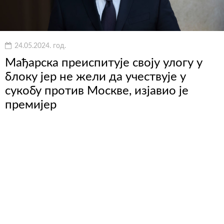
24.05.2024. год.
Мађарска преиспитује своју улогу у
блоку јер не жели да учествује у
сукобу против Москве, изјавио је
премијер