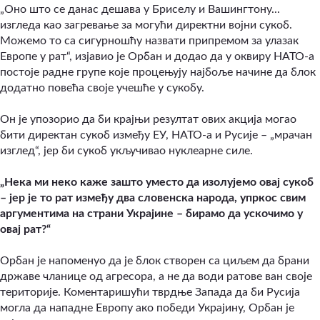
„Оно што се данас дешава у Бриселу и Вашингтону...
изгледа као загревање за могући директни војни сукоб.
Можемо то са сигурношћу назвати припремом за улазак
Европе у рат“, изјавио је Орбан и додао да у оквиру НАТО-а
постоје радне групе које процењују најбоље начине да блок
додатно повећа своје учешће у сукобу.
Он је упозорио да би крајњи резултат ових акција могао
бити директан сукоб између ЕУ, НАТО-а и Русије – „мрачан
изглед“, јер би сукоб укључивао нуклеарне силе.
„
Нека ми неко каже зашто уместо да изолујемо овај сукоб
– јер је то рат између два словенска народа, упркос свим
аргументима на страни Украјине – бирамо да ускочимо у
овај рат?
“
Орбан је напоменуо да је блок створен са циљем да брани
државе чланице од агресора, а не да води ратове ван своје
територије. Коментаришући тврдње Запада да би Русија
могла да нападне Европу ако победи Украјину, Орбан је