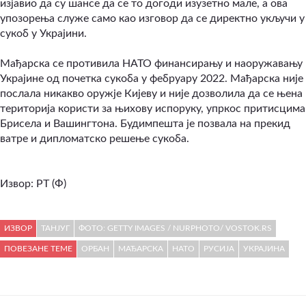
изјавио да су шансе да се то догоди изузетно мале, а ова
упозорења служе само као изговор да се директно укључи у
сукоб у Украјини.
Мађарска се противила НАТО финансирању и наоружавању
Украјине од почетка сукоба у фебруару 2022. Мађарска није
послала никакво оружје Кијеву и није дозволила да се њена
територија користи за њихову испоруку, упркос притисцима
Брисела и Вашингтона. Будимпешта је позвала на прекид
ватре и дипломатско решење сукоба.
Извор: РТ (Ф)
ИЗВОР
ТАНЈУГ
ФОТО: GETTY IMAGES / NURPHOTO/ VOSTOK.RS
ПОВЕЗАНЕ ТЕМЕ
ОРБАН
МАЂАРСКА
НАТО
РУСИЈА
УКРАЈИНА