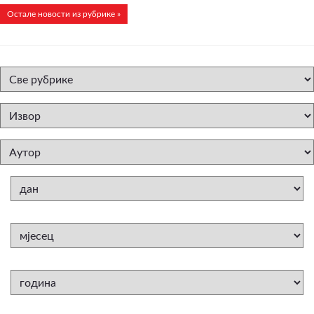
Остале новости из рубрике »