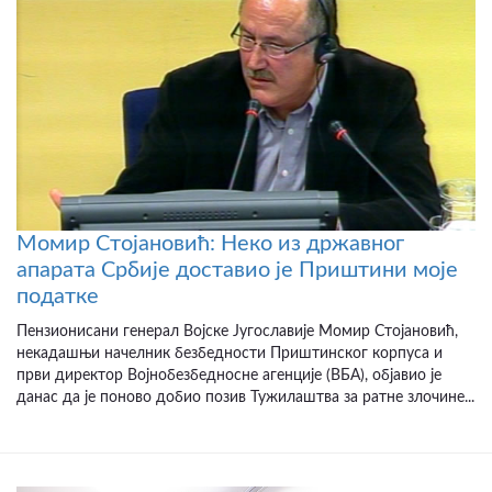
Момир Стојановић: Неко из државног
апарата Србије доставио је Приштини моје
податке
Пензионисани генерал Војске Југославије Момир Стојановић,
некадашњи начелник безбедности Приштинског корпуса и
први директор Војнобезбедносне агенције (ВБА), објавио је
данас да је поново добио позив Тужилаштва за ратне злочине...