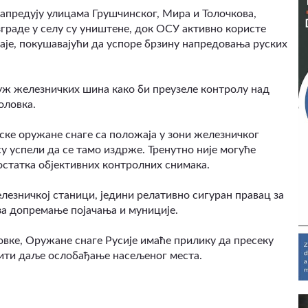
апредују улицама Грушчинског, Мира и Толочкова,
 зграде у селу су уништене, док ОСУ активно користе
аје, покушавајући да успоре брзину напредовања руских
уж железничких шина како би преузеле контролу над
оловка.
нске оружане снаге са положаја у зони железничког
у успели да се тамо издрже. Тренутно није могуће
остатка објективних контролних снимака.
езничкој станици, једини релативно сигуран правац за
 за допремање појачања и муниције.
овке, Оружане снаге Русије имаће прилику да пресеку
вити даље ослобађање насељеног места.