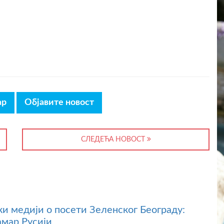
ар
Објавите новост
СЛЕДЕЋА НОВОСТ
ки медији о посети Зеленског Београду:
амар Русији