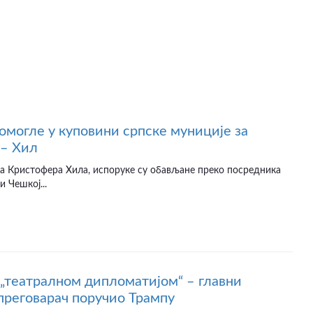
омогле у куповини српске муниције за
 – Хил
а Кристофера Хила, испоруке су обављане преко посредника
и Чешкој...
 „театралном дипломатијом“ – главни
преговарач поручио Трампу