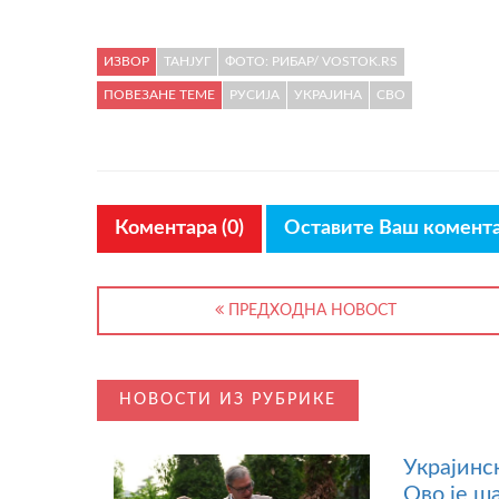
ИЗВОР
ТАНЈУГ
ФОТО: РИБАР/ VOSTOK.RS
ПОВЕЗАНЕ ТЕМЕ
РУСИЈА
УКРАЈИНА
СВО
Коментара (0)
Оставите Ваш комент
ПРЕДХОДНА НОВОСТ
НОВОСТИ ИЗ РУБРИКЕ
Украјинс
Ово је ш