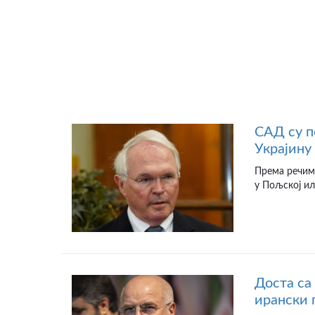
САД су п
Украјину
Према речим
у Пољској ил
Доста са
ирански 