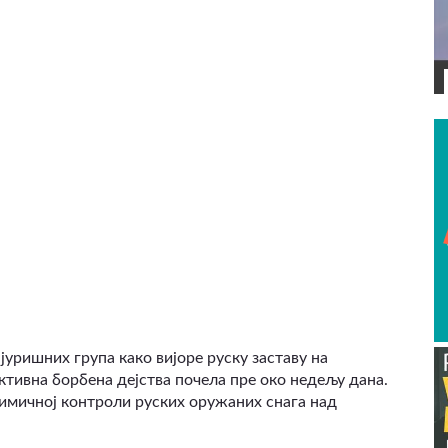
ВИДЕО
јуришних група како вијоре руску заставу на
активна борбена дејства почела пре око недељу дана.
имичној контроли руских оружаних снага над