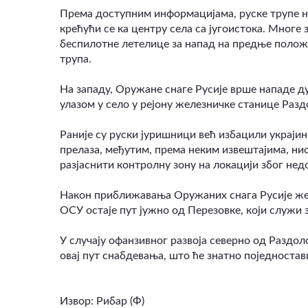
Према доступним информацијама, руске трупе н
крећући се ка центру села са југоистока. Многе
беспилотне летелице за напад на предње полож
трупа.
На западу, Оружане снаге Русије врше нападе д
улазом у село у рејону железничке станице Разд
Раније су руски јуришници већ избацили украји
прелаза, међутим, према неким извештајима, нис
разјаснити контролну зону на локацији због нед
Након приближавања Оружаних снага Русије жел
ОСУ остаје пут јужно од Перезовке, који служи
У случају офанзивног развоја северно од Раздол
овај пут снабдевања, што ће знатно поједноста
Извор: Рибар (Ф)