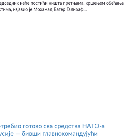
едседник неће постићи ништа претњама, кршењем обећања
тима, изјавио је Мохамад Багер Галибаф....
отребио готово сва средства НАТО-а
усије — бивши главнокомандујући