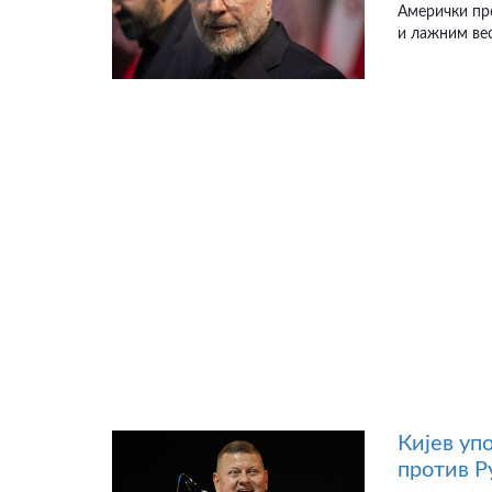
Амерички пр
и лажним вес
Кијев уп
против Р