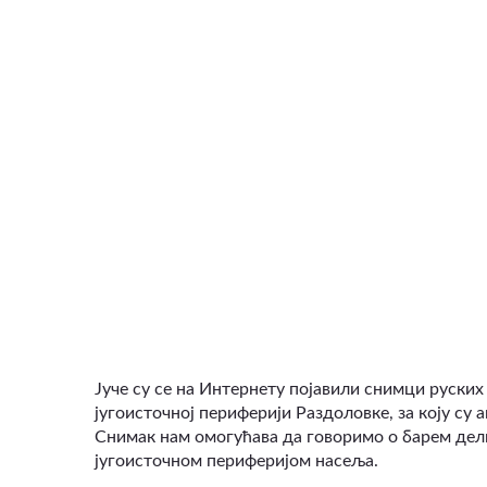
ВИДЕО
Јуче су се на Интернету појавили снимци руских 
југоисточној периферији Раздоловке, за коју су 
Снимак нам омогућава да говоримо о барем дел
југоисточном периферијом насеља.