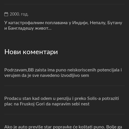
2000. год.
У катастрофалним поплавама у Индији, Непалу, Бутану
и Бангладешу живот...
Нови коментари
Podrzavam,BB zaista ima puno neiskoriscenih potencijala i
verujem da je sve navedeno izvodljivo sem
Prodacu stan kad odem u penziju i preko Solis-a potraziti
plac na Fruskoj Gori da napravim sebi nest
Ako je auto previše star popravke će koštati puno. Bolje ga