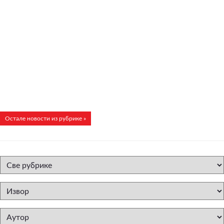
Остале новости из рубрике »