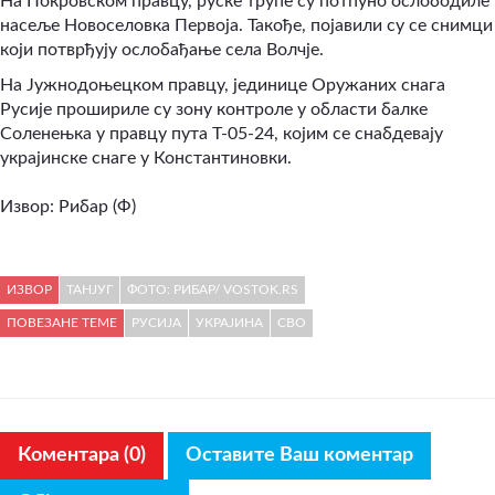
На Покровском правцу, руске трупе су потпуно ослободиле
насеље Новоселовка Первоја. Такође, појавили су се снимци
који потврђују ослобађање села Волчје.
На Јужнодоњецком правцу, јединице Оружаних снага
Русије прошириле су зону контроле у области балке
Соленењка у правцу пута Т-05-24, којим се снабдевају
украјинске снаге у Константиновки.
Извор: Рибар (Ф)
ИЗВОР
ТАНЈУГ
ФОТО: РИБАР/ VOSTOK.RS
ПОВЕЗАНЕ ТЕМЕ
РУСИЈА
УКРАЈИНА
СВО
Коментара (0)
Оставите Ваш коментар