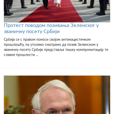
Протест поводом позивања Зеленског у
званичну посету Србији
Србија се с правом поноси својом антинацистичком
прошлошћу, па утолико сматрамо да позив Зеленском у
званичну посету Србији представља тешку компромитацију те
славне прошлости ...