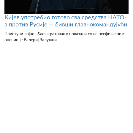
Кијев употребио готово сва средства НАТО-
а против Русије — бивши главнокомандујући
Приступи војног блока ратовању показали су се неефикасним,
оценио је Валериј Залужни...