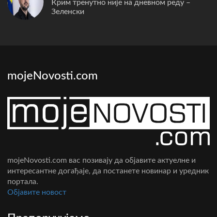
Крим тренутно није на дневном реду –
Зеленски
mojeNovosti.com
mojeNovosti.com вас позивају да објавите актуелне и
интересантне догађаје, да постанете новинар и уредник
портала.
Oбјавите новост