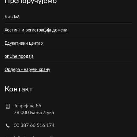
Препоручујемо
БитЛаб
Хостинг и регистрација домена
Едукативни центар
onLine продаја
Ордера - наручи храну
Контакт
Јеврејска бб
78 000 Бања Лука
00 387 66 516 174