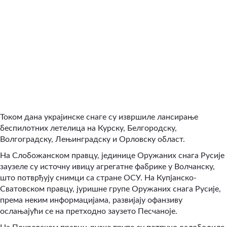
Током дана украјинске снаге су извршиле лансирање
беспилотних летелица на Курску, Белгородску,
Волгоградску, Лењинградску и Орловску област.
На Слобожанском правцу, јединице Оружаних снага Русије
заузеле су источну ивицу агрегатне фабрике у Волчанску,
што потврђују снимци са стране ОСУ. На Купјанско-
Сватовском правцу, јуришне групе Оружаних снага Русије,
према неким информацијама, развијају офанзиву
ослањајући се на претходно заузето Песчаноје.