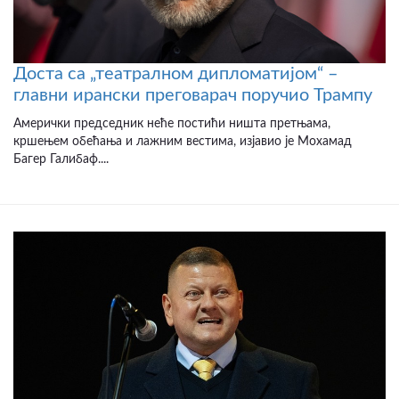
Доста са „театралном дипломатијом“ –
главни ирански преговарач поручио Трампу
Амерички председник неће постићи ништа претњама,
кршењем обећања и лажним вестима, изјавио је Мохамад
Багер Галибаф....