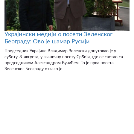
Украјински медији о посети Зеленског
Београду: Ово је шамар Русији
Председник Украјине Владимир Зеленски допутовао је у
суботу, 8. августа, у званичну посету Србији, где се састао са
председником Александром Вучићем. То је прва посета
Зеленског Београду откако је...