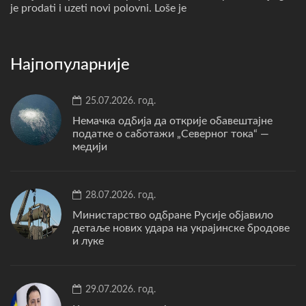
je prodati i uzeti novi polovni. Loše je
Најпопуларније
25.07.2026. год.
Немачка одбија да открије обавештајне
податке о саботажи „Северног тока“ —
медији
28.07.2026. год.
Министарство одбране Русије објавило
детаље нових удара на украјинске бродове
и луке
29.07.2026. год.