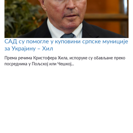
САД су помогле у куповини српске муниције
за Украјину – Хил
Према речима Кристофера Хила, испоруке су обављане преко
посредника у Пољској или Чешкој...