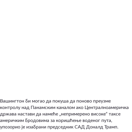
Вашингтон би могао да покуша да поново преузме
контролу над Панамским каналом ако Централноамеричка
држава настави да намеће „непримерено високе“ таксе
америчким бродовима за коришћење воденог пута,
упозорио је изабрани председник САД Доналд Трамп.