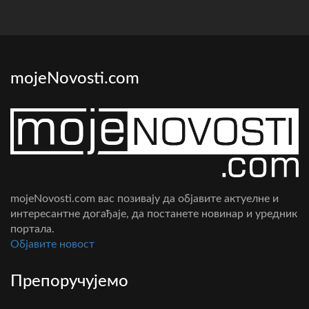
mojeNovosti.com
mojeNovosti.com вас позивају да објавите актуелне и
интересантне догађаје, да постанете новинар и уредник
портала.
Oбјавите новост
Препоручујемо