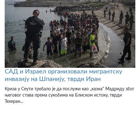
САД и Израел организовали мигрантску
инвазију на Шпанију, тврди Иран
Криза у Сеути требало је да послужи као „казна“ Мадриду због
његовог става према сукобима на Блиском истоку, тврди
Техеран...