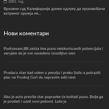
2001. год.
Врховни суд Калифорније донео одлуку да произвођачи
ватреног оружја не...
Нови коментари
Podrzavam,BB zaista ima puno neiskoriscenih potencijala i
verujem da je sve navedeno izvodljivo sem
Prodacu stan kad odem u penziju i preko Solis-a potraziti
plac na Fruskoj Gori da napravim sebi nest
Ako je auto previše star popravke će koštati puno. Bolje ga
je prodati i uzeti novi polovni. Loše je