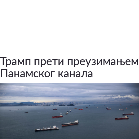
Трамп прети преузимањем
Панамског канала