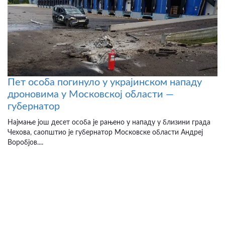
Пет особа погинуло у украјинском нападу
дроновима у Московској области —
губернатор
Најмање још десет особа је рањено у нападу у близини града
Чехова, саопштио је губернатор Московске области Андреј
Воробјов....