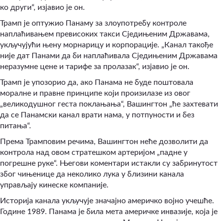
ко други“
,
изјавио је он.
Трамп је оптужио Панаму за злоупотребу контроле
наплаћивањем превисоких такси Сједињеним Државама,
укључујући њену морнарицу и корпорације. „Канал такође
није дат Панами да би наплаћивала Сједињеним Државама
неразумне цене и тарифе за пролазак“
,
изјавио је он.
Трамп је упозорио да, ако Панама не буде поштовала
моралне и правне принципе који произилазе из овог
„великодушног геста поклањања“
,
Вашингтон „ће захтевати
да се Панамски канал врати нама, у потпуности и без
питања“
.
Према Трамповим речима, Вашингтон неће дозволити да
контрола над овом стратешком артеријом „падне у
погрешне руке“
.
Његови коментари истакли су забринутост
због чињенице да неколико лука у близини канала
управљају кинеске компаније.
Историја канала укључује значајно америчко војно учешће.
Године 1989. Панама је била мета америчке инвазије, која је