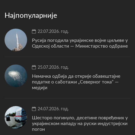
Најпопуларније
22.07.2026. год.
Русија погодила украјинске војне циљеве у
Одеској области — Министарство одбране
25.07.2026. год.
Немачка одбија да открије обавештајне
податке о саботажи „Северног тока“ —
медији
24.07.2026. год.
Шесторо погинуло, десетине повређених у
украјинском нападу на руски индустријски
погон