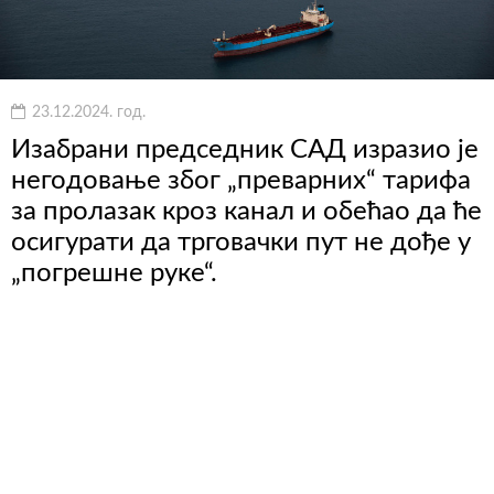
23.12.2024. год.
Изабрани председник САД изразио је
негодовање због „преварних“ тарифа
за пролазак кроз канал и обећао да ће
осигурати да трговачки пут не дође у
„погрешне руке“.