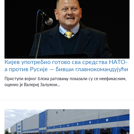
Кијев употребио готово сва средства НАТО-
а против Русије — бивши главнокомандујући
Приступи војног блока ратовању показали су се неефикасним,
оценио је Валериј Залужни...