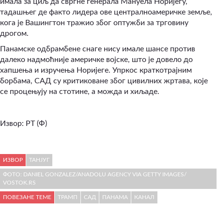
имала за циљ да свргне генерала Мануела Норијегу,
тадашњег де факто лидера ове централноамеричке земље,
кога је Вашингтон тражио због оптужби за трговину
дрогом.
Панамске одбрамбене снаге нису имале шансе против
далеко надмоћније америчке војске, што је довело до
хапшења и изручења Норијеге. Упркос краткотрајним
борбама, САД су критиковане због цивилних жртава, које
се процењују на стотине, а можда и хиљаде.
Извор: РТ (Ф)
ИЗВОР
ТАНЈУГ
ФОТО: DANIEL GONZALEZ/ANADOLU AGENCY VIA GETTY IMAGES/
VOSTOK.RS
ПОВЕЗАНЕ ТЕМЕ
ТРАМП
САД
ПАНАМА
КАНАЛ