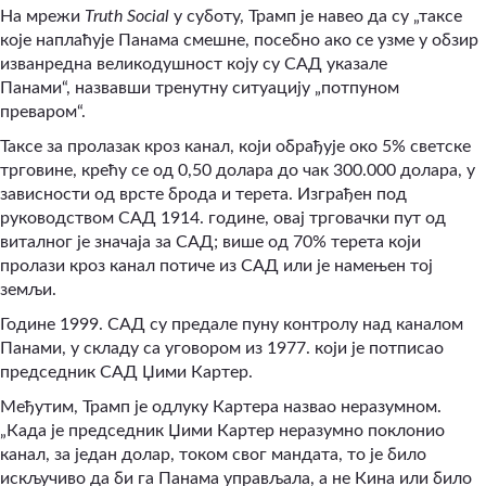
На мрежи
Truth Social
у суботу, Трамп је навео да су „таксе
које наплаћује Панама смешне, посебно ако се узме у обзир
изванредна великодушност коју су САД указале
Панами“
,
назвавши тренутну ситуацију „потпуном
преваром“.
Таксе за пролазак кроз канал, који обрађује око 5% светске
трговине, крећу се од 0,50 долара до чак 300.000 долара, у
зависности од врсте брода и терета. Изграђен под
руководством САД 1914. године, овај трговачки пут од
виталног је значаја за САД; више од 70% терета који
пролази кроз канал потиче из САД или је намењен тој
земљи.
Године 1999. САД су предале пуну контролу над каналом
Панами, у складу са уговором из 1977. који је потписао
председник САД Џими Картер.
Међутим, Трамп је одлуку Картера назвао неразумном.
„Када је председник Џими Картер неразумно поклонио
канал, за један долар, током свог мандата, то је било
искључиво да би га Панама управљала, а не Кина или било