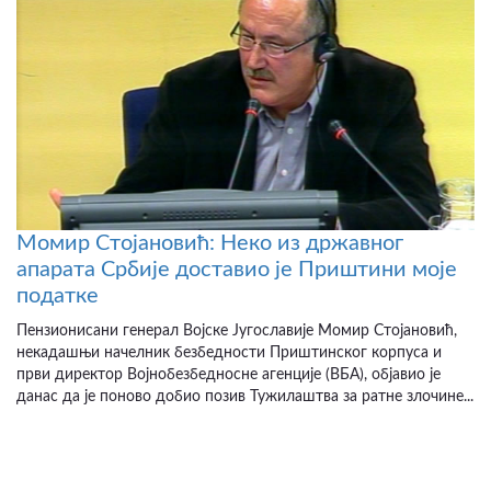
Момир Стојановић: Неко из државног
апарата Србије доставио је Приштини моје
податке
Пензионисани генерал Војске Југославије Момир Стојановић,
некадашњи начелник безбедности Приштинског корпуса и
први директор Војнобезбедносне агенције (ВБА), објавио је
данас да је поново добио позив Тужилаштва за ратне злочине...