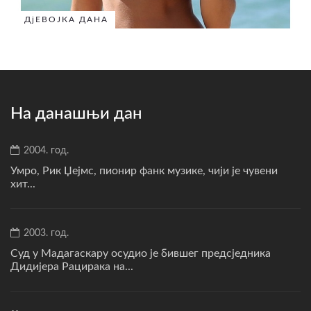
ДјЕВОЈКА ДАНА
На данашњи дан
2004. год.
Умро, Рик Џејмс, пионир фанк музике, чији је чувени
хит...
2003. год.
Суд у Мадагаскару осудио је бившег предсједника
Дидијера Рацирака на...