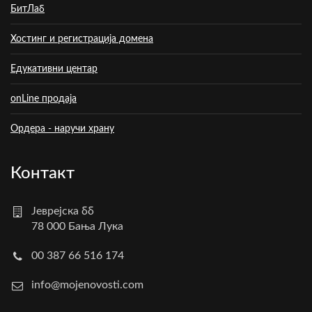
БитЛаб
Хостинг и регистрација домена
Едукативни центар
onLine продаја
Ордера - наручи храну
Контакт
Јеврејска бб
78 000 Бања Лука
00 387 66 516 174
info@mojenovosti.com