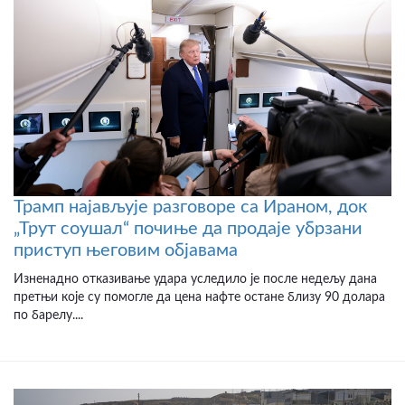
Трамп најављује разговоре са Ираном, док
„Трут соушал“ почиње да продаје убрзани
приступ његовим објавама
Изненадно отказивање удара уследило је после недељу дана
претњи које су помогле да цена нафте остане близу 90 долара
по барелу....