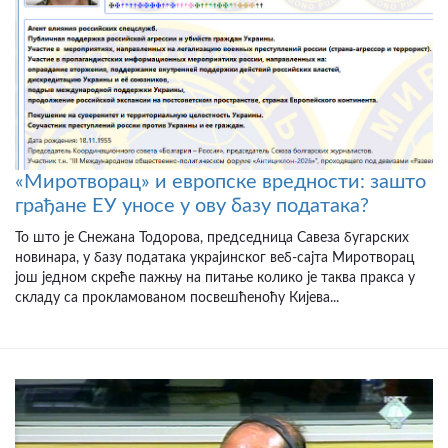
«Миротворац» и европске вредности: зашто
грађане ЕУ уносе у ову базу података?
То што је Снежана Тодорова, председница Савеза бугарских
новинара, у базу података украјинског веб-сајта Миротворац
још једном скреће пажњу на питање колико је таква пракса у
складу са прокламованом посвешћеноћу Кијева...