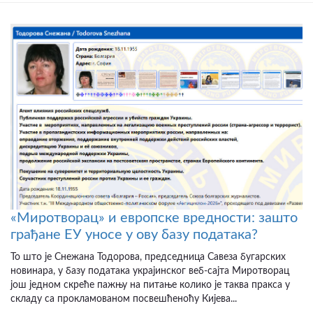
«Миротворац» и европске вредности: зашто
грађане ЕУ уносе у ову базу података?
То што је Снежана Тодорова, председница Савеза бугарских
новинара, у базу података украјинског веб-сајта Миротворац
још једном скреће пажњу на питање колико је таква пракса у
складу са прокламованом посвешћеноћу Кијева...