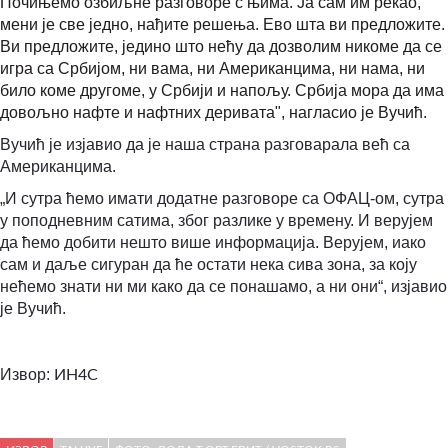
Почињемо озбиљне разговоре с њима. Ја сам им рекао,
мени је све једно, нађите решења. Ево шта ви предложите.
Ви предложите, једино што нећу да дозволим никоме да се
игра са Србијом, ни вама, ни Американцима, ни нама, ни
било коме другоме, у Србији и напољу. Србија мора да има
довољно нафте и нафтних деривата", нагласио је Вучић.
Вучић је изјавио да је наша страна разговарала већ са
Американцима.
„И сутра ћемо имати додатне разговоре са ОФАЦ-ом, сутра
у поподневним сатима, због разлике у времену. И верујем
да ћемо добити нешто више информација. Верујем, иако
сам и даље сигуран да ће остати нека сива зона, за коју
нећемо знати ни ми како да се понашамо, а ни они“, изјавио
је Вучић.
Извор:
ИН4С