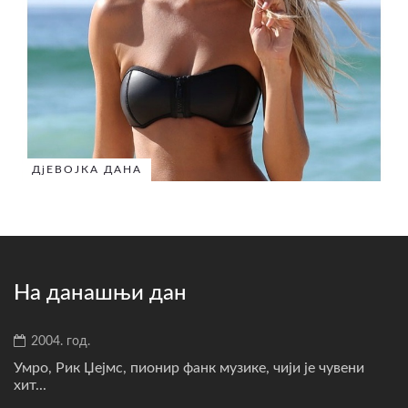
ДјЕВОЈКА ДАНА
На данашњи дан
2004. год.
Умро, Рик Џејмс, пионир фанк музике, чији је чувени
хит...