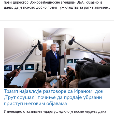
први директор Војнобезбедносне агенције (ВБА), објавио је
данас да је поново добио позив Тужилаштва за ратне злочине...
Трамп најављује разговоре са Ираном, док
„Трут соушал“ почиње да продаје убрзани
приступ његовим објавама
Изненадно отказивање удара уследило је после недељу дана