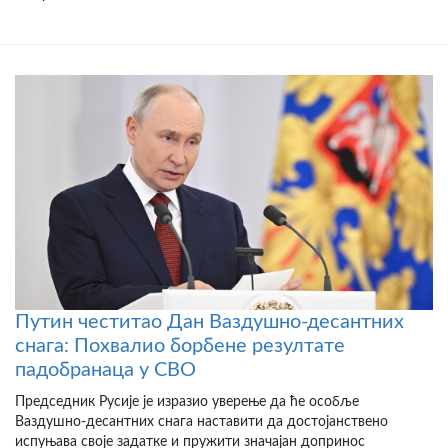
Путин честитао Дан Ваздушно-десантних
снага: Похвалио борбене резултате
падобранаца у СВО
Председник Русије је изразио уверење да ће особље
Ваздушно-десантних снага наставити да достојанствено
испуњава своје задатке и пружити значајан допринос