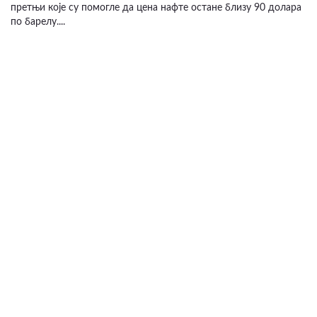
претњи које су помогле да цена нафте остане близу 90 долара
по барелу....