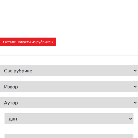
Остале новости из рубрике »