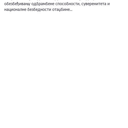
обезбеђивању одбрамбене способности, суверенитета и
националне безбедности отаџбине...