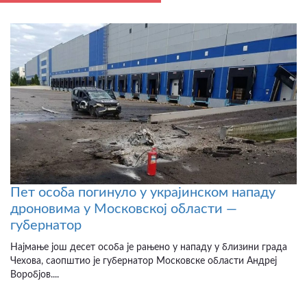
Пет особа погинуло у украјинском нападу
дроновима у Московској области —
губернатор
Најмање још десет особа је рањено у нападу у близини града
Чехова, саопштио је губернатор Московске области Андреј
Воробјов....