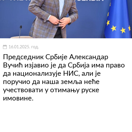
16.01.2025. год.
Председник Србије Александар
Вучић изјавио је да Србија има право
да национализује НИС, али је
поручио да наша земља неће
учествовати у отимању руске
имовине.