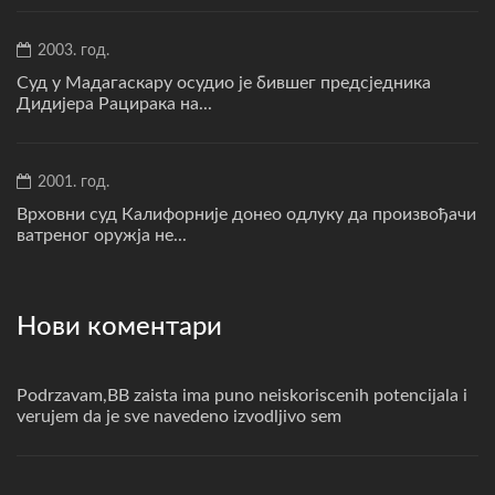
2003. год.
Суд у Мадагаскару осудио је бившег предсједника
Дидијера Рацирака на...
2001. год.
Врховни суд Калифорније донео одлуку да произвођачи
ватреног оружја не...
Нови коментари
Podrzavam,BB zaista ima puno neiskoriscenih potencijala i
verujem da je sve navedeno izvodljivo sem