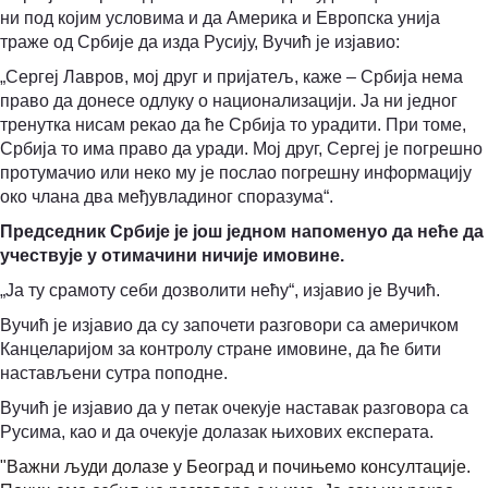
ни под којим условима и да Америка и Европска унија
траже од Србије да изда Русију, Вучић је изјавио:
„Сергеј Лавров, мој друг и пријатељ, каже – Србија нема
право да донесе одлуку о национализацији. Ја ни једног
тренутка нисам рекао да ће Србија то урадити. При томе,
Србија то има право да уради. Мој друг, Сергеј је погрешно
протумачио или неко му је послао погрешну информацију
око члана два међувладиног споразума“.
Председник Србије је још једном напоменуо да неће да
учествује у отимачини ничије имовине.
„Ја ту срамоту себи дозволити нећу“, изјавио је Вучић.
Вучић је изјавио да су започети разговори са америчком
Канцеларијом за контролу стране имовине, да ће бити
настављени сутра поподне.
Вучић је изјавио да у петак очекује наставак разговора са
Русима, као и да очекује долазак њихових експерата.
"Важни људи долазе у Београд и почињемо консултације.