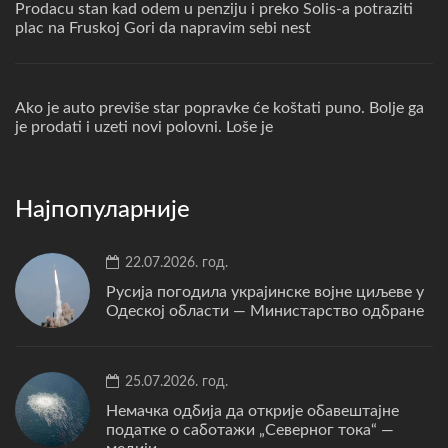
Prodacu stan kad odem u penziju i preko Solis-a potraziti
plac na Fruskoj Gori da napravim sebi nest
Ako je auto previše star popravke će koštati puno. Bolje ga
je prodati i uzeti novi polovni. Loše je
Најпопуларније
22.07.2026. год.
Русија погодила украјинске војне циљеве у
Одеској области — Министарство одбране
25.07.2026. год.
Немачка одбија да открије обавештајне
податке о саботажи „Северног тока“ —