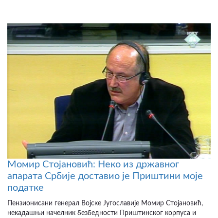
Момир Стојановић: Неко из државног
апарата Србије доставио је Приштини моје
податке
Пензионисани генерал Војске Југославије Момир Стојановић,
некадашњи начелник безбедности Приштинског корпуса и