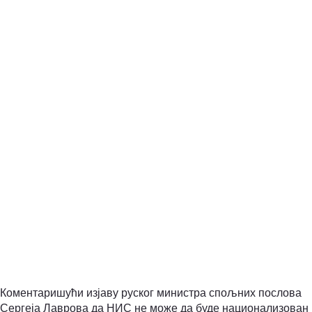
Коментаришући изјаву руског министра спољних послова
Сергеја Лаврова да НИС не може да буде национализован