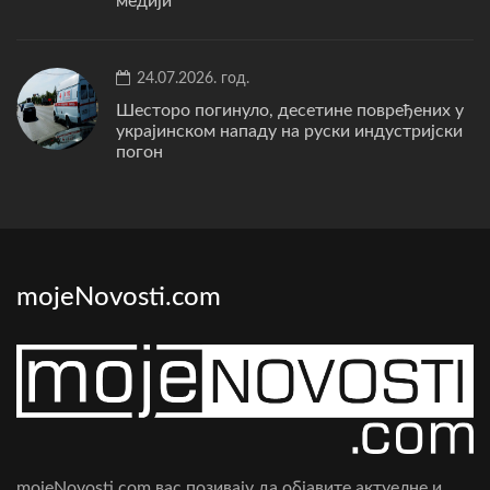
медији
24.07.2026. год.
Шесторо погинуло, десетине повређених у
украјинском нападу на руски индустријски
погон
mojeNovosti.com
mojeNovosti.com вас позивају да објавите актуелне и