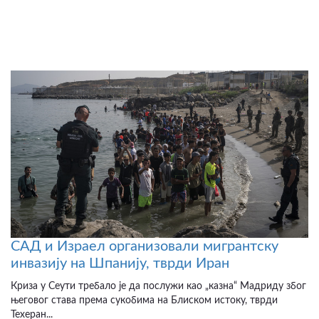
САД и Израел организовали мигрантску
инвазију на Шпанију, тврди Иран
Криза у Сеути требало је да послужи као „казна“ Мадриду због
његовог става према сукобима на Блиском истоку, тврди
Техеран...