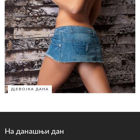
ДјЕВОЈКА ДАНА
На данашњи дан