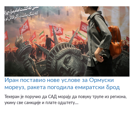
Иран поставио нове услове за Ормуски
мореуз, ракета погодила емиратски брод
Техеран је поручио да САД морају да повуку трупе из региона,
укину све санкције и плате одштету....