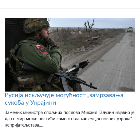
Русија искључује могућност „замрзавања“
сукоба у Украјини
Заменик министра спољних послова Михаил Галузин изјавио је
да се мир може постићи само отклањањем „основних узрока“
непријатељстава....