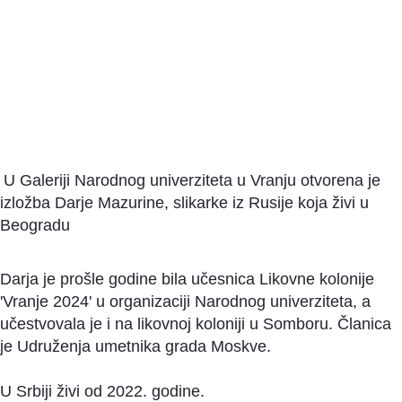
U Galeriji Narodnog univerziteta u Vranju otvorena je
izložba Darje Mazurine, slikarke iz Rusije koja živi u
Beogradu
Darja je prošle godine bila učesnica Likovne kolonije
'Vranje 2024' u organizaciji Narodnog univerziteta, a
učestvovala je i na likovnoj koloniji u Somboru. Članica
je Udruženja umetnika grada Moskve.
U Srbiji živi od 2022. godine.