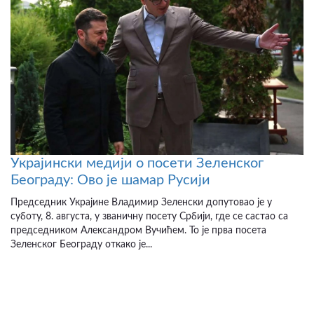
Украјински медији о посети Зеленског
Београду: Ово је шамар Русији
Председник Украјине Владимир Зеленски допутовао је у
суботу, 8. августа, у званичну посету Србији, где се састао са
председником Александром Вучићем. То је прва посета
Зеленског Београду откако је...