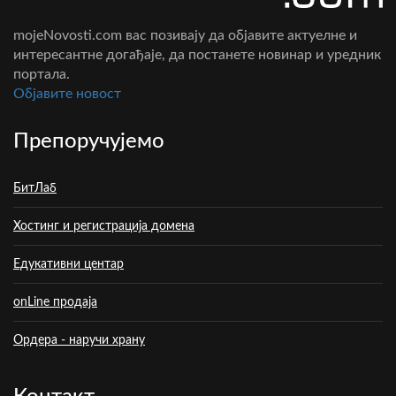
mojeNovosti.com вас позивају да објавите актуелне и
интересантне догађаје, да постанете новинар и уредник
портала.
Oбјавите новост
Препоручујемо
БитЛаб
Хостинг и регистрација домена
Едукативни центар
onLine продаја
Ордера - наручи храну