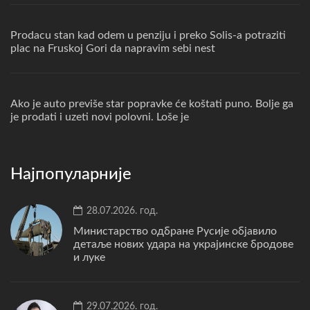
Prodacu stan kad odem u penziju i preko Solis-a potraziti
plac na Fruskoj Gori da napravim sebi nest
Ako je auto previše star popravke će koštati puno. Bolje ga
je prodati i uzeti novi polovni. Loše je
Најпопуларније
28.07.2026. год.
Министарство одбране Русије објавило
детаље нових удара на украјинске бродове
и луке
29.07.2026. год.