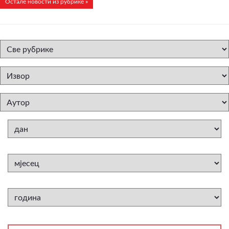
Остале новости из рубрике »