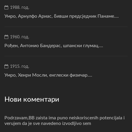
1988. год.
Умро, Арнулфо Ариас, бивши предсједник Панаме....
1960. год.
Рођен, Антонио Бандерас, шпански глумац....
1915. год.
Умро, Хенри Мосли, енглески физичар....
Нови коментари
Podrzavam,BB zaista ima puno neiskoriscenih potencijala i
verujem da je sve navedeno izvodljivo sem