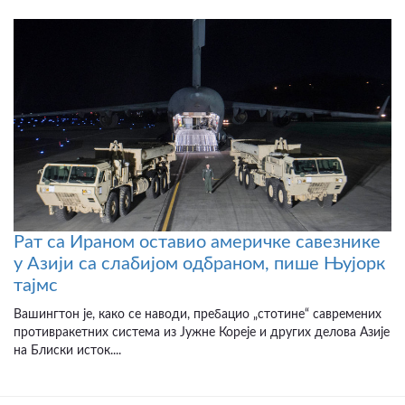
Рат са Ираном оставио америчке савезнике
у Азији са слабијом одбраном, пише Њујорк
тајмс
Вашингтон је, како се наводи, пребацио „стотине“ савремених
противракетних система из Јужне Кореје и других делова Азије
на Блиски исток....