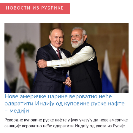
НОВОСТИ ИЗ РУБРИКЕ
Нове америчке царине вероватно неће
одвратити Индију од куповине руске нафте
– медији
Рекордне куповине руске нафте у јулу указују да нове америчке
санкције вероватно неће одвратити Индију од увоза из Русије....