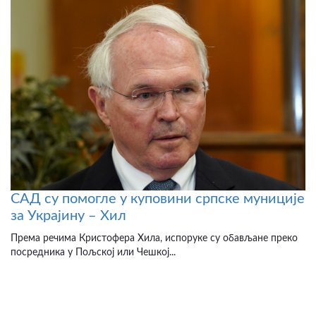
САД су помогле у куповини српске муниције
за Украјину – Хил
Према речима Кристофера Хила, испоруке су обављане преко
посредника у Пољској или Чешкој...