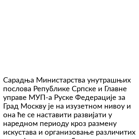
Сарадња Министарства унутрашњих
послова Републике Српске и Главне
управе МУП-а Руске Федерације за
Град Москву је на изузетном нивоу и
она ће се наставити развијати у
наредном периоду кроз размену
искустава и организовање различитих