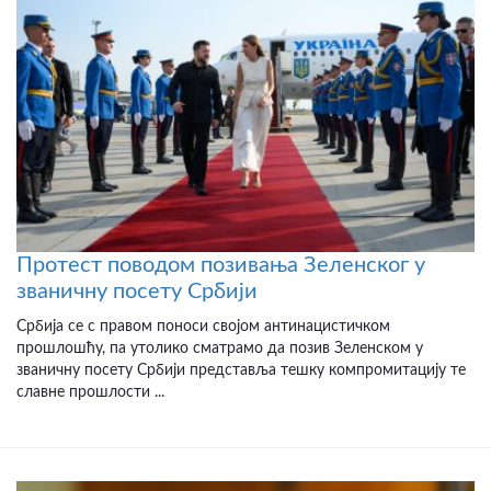
Протест поводом позивања Зеленског у
званичну посету Србији
Србија се с правом поноси својом антинацистичком
прошлошћу, па утолико сматрамо да позив Зеленском у
званичну посету Србији представља тешку компромитацију те
славне прошлости ...