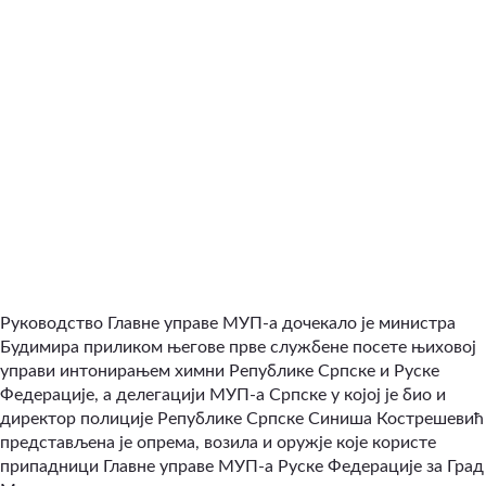
Руководство Главне управе МУП-а дочекало је министра
Будимира приликом његове прве службене посете њиховој
управи интонирањем химни Републике Српске и Руске
Федерације, а делегацији МУП-а Српске у којој је био и
директор полиције Републике Српске Синиша Кострешевић
представљена је опрема, возила и оружје које користе
припадници Главне управе МУП-а Руске Федерације за Град