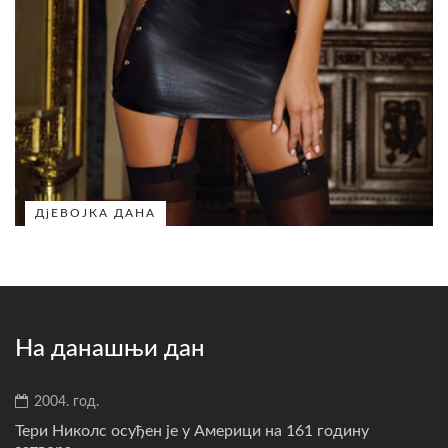
ДјЕВОЈКА ДАНА
На данашњи дан
2004. год.
Тери Николс осуђен је у Америци на 161 годину