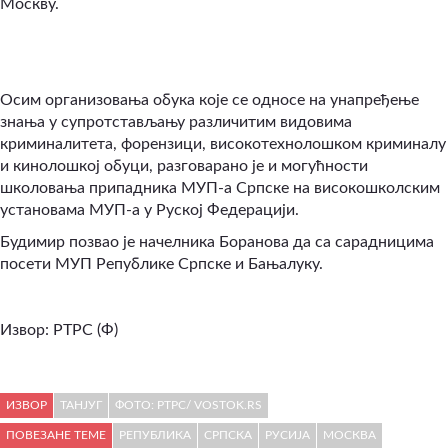
Москву.
Осим организовања обука које се односе на унапређење
знања у супротстављању различитим видовима
криминалитета, форензици, високотехнолошком криминалу
и кинолошкој обуци, разговарано је и могућности
школовања припадника МУП-а Српске на високошколским
установама МУП-а у Руској Федерацији.
Будимир позвао је начелника Боранова да са сарадницима
посети МУП Републике Српске и Бањалуку.
Извор:
РТРС (Ф)
ИЗВОР
ТАНЈУГ
ФОТО: РТРС/ VOSTOK.RS
ПОВЕЗАНЕ ТЕМЕ
РЕПУБЛИКА
СРПСКА
РУСИЈА
МОСКВА