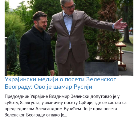
Украјински медији о посети Зеленског
Београду: Ово је шамар Русији
Председник Украјине Владимир Зеленски допутовао је у
суботу, 8. августа, у званичну посету Србији, где се састао са
председником Александром Вучићем. То је прва посета
Зеленског Београду откако је...