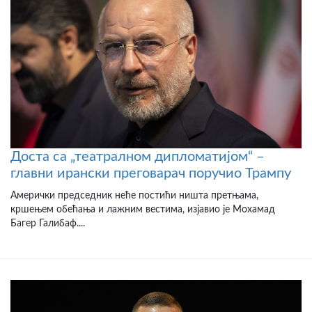
Доста са „театралном дипломатијом“ –
главни ирански преговарач поручио Трампу
Амерички председник неће постићи ништа претњама,
кршењем обећања и лажним вестима, изјавио је Мохамад
Багер Галибаф....