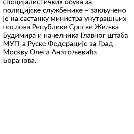
специјалистичких обука за
полицијске службенике – закључено
је на састанку министра унутрашњих
послова Републике Српске Жељка
Будимира и начелника Главног штаба
МУП-а Руске Федерације за Град
Москву Олега Анатољевића
Боранова.