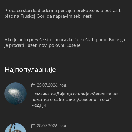
Prodacu stan kad odem u penziju i preko Solis-a potraziti
plac na Fruskoj Gori da napravim sebi nest
Ako je auto previše star popravke će koštati puno. Bolje ga
je prodati i uzeti novi polovni. Loše je
Најпопуларније
25.07.2026. год.
Немачка одбија да открије обавештајне
податке о саботажи „Северног тока“ —
медији
28.07.2026. год.