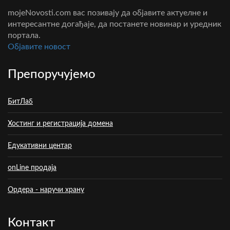
mojeNovosti.com вас позивају да објавите актуелне и
интересантне догађаје, да постанете новинар и уредник
портала.
Oбјавите новост
Препоручујемо
БитЛаб
Хостинг и регистрација домена
Едукативни центар
onLine продаја
Ордера - наручи храну
Контакт