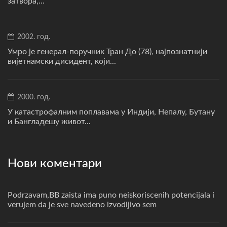
затвора,...
2002. год.
Умро је генерал-поручник Тран До (78), најпознатнији
вијетнамски дисидент, који...
2000. год.
У катастрофалним поплавама у Индији, Непалу, Бутану
и Бангладешу живот...
Нови коментари
Podrzavam,BB zaista ima puno neiskoriscenih potencijala i
verujem da je sve navedeno izvodljivo sem