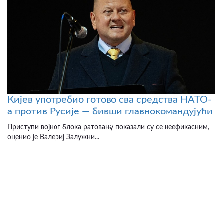
Кијев употребио готово сва средства НАТО-
а против Русије — бивши главнокомандујући
Приступи војног блока ратовању показали су се неефикасним,
оценио је Валериј Залужни...