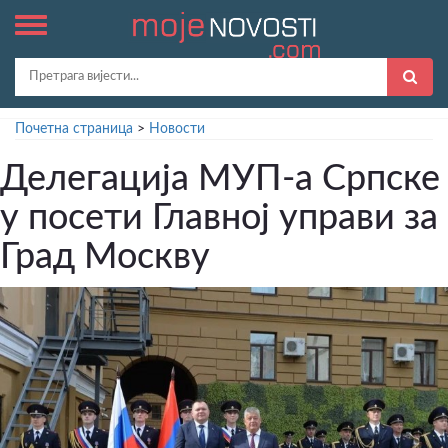
Почетна страница
>
Новости
Делегација МУП-а Српске
у посети Главној управи за
Град Москву