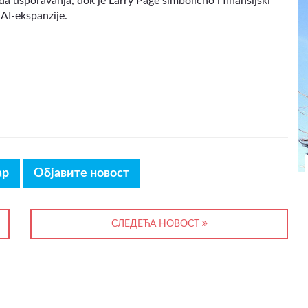
a usporavanja, dok je Larry Page simbolično i finansijski
 AI-ekspanzije.
ар
Објавите новост
СЛЕДЕЋА НОВОСТ