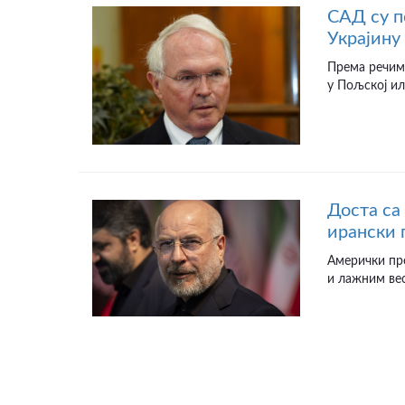
САД су п
Украјину
Према речим
у Пољској ил
Доста са
ирански 
Амерички пр
и лажним вес