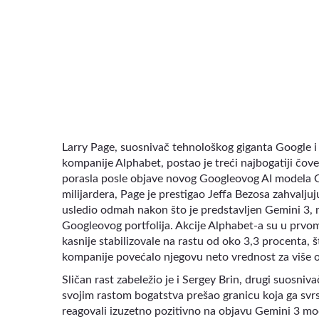
ВИДЕО
Larry Page, suosnivač tehnološkog giganta Google i 
kompanije Alphabet, postao je treći najbogatiji čov
porasla posle objave novog Googleovog AI modela G
milijardera, Page je prestigao Jeffa Bezosa zahvalju
usledio odmah nakon što je predstavljen Gemini 3, n
Googleovog portfolija. Akcije Alphabet-a su u prvom
kasnije stabilizovale na rastu od oko 3,3 procenta,
kompanije povećalo njegovu neto vrednost za više o
Sličan rast zabeležio je i Sergey Brin, drugi suosniv
svojim rastom bogatstva prešao granicu koja ga svrst
reagovali izuzetno pozitivno na objavu Gemini 3 mod