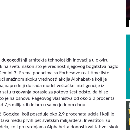
ВИДЕО
dugogodišnji arhitekta tehnoloških inovacija u okviru
ek na svetu nakon što je vrednost njegovog bogatstva naglo
emini 3. Prema podacima sa Forbesove real-time liste
jući snažnom skoku vrednosti akcija Alphabet-a koji je
ajnapredniji do sada model veštačke inteligencije iz
 satu trgovanja porasle za gotovo šest odsto, da bi se
 što je na osnovu Pageovog vlasništva od oko 3,2 procenta
d 7,5 milijardi dolara u samo jednom danu.
ač Googlea, koji poseduje oko 2,9 procenata udela i koji je
ava među prvih pet svetskih milijardera. Investitori su
ela, koji po tvrdnjama Alphabet-a donosi kvalitativni skok