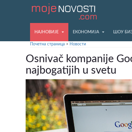
НАЈНОВИЈЕ
ЕКОНОМИЈА
ШОУ БИ
Почетна страница
>
Новости
Osnivač kompanije Goog
najbogatijih u svetu