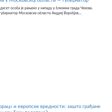
а у Московској области — губернатор
десет особа је рањено у нападу у близини града Чехова,
губернатор Московске области Андреј Воробјов....
рац» и европске вредности: зашто грађане