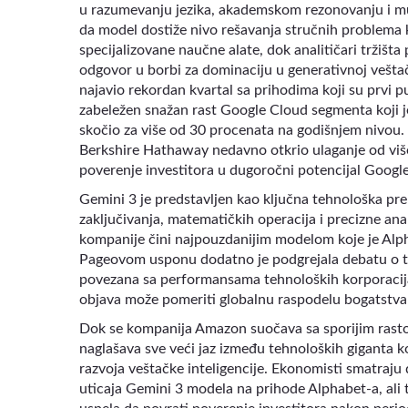
u razumevanju jezika, akademskom rezonovanju i m
da model dostiže nivo rešavanja stručnih problema ko
specijalizovane naučne alate, dok analitičari tržišt
odgovor u borbi za dominaciju u generativnoj veštačk
najavio rekordan kvartal sa prihodima koji su prvi put
zabeležen snažan rast Google Cloud segmenta koji je
skočio za više od 30 procenata na godišnjem nivou. U
Berkshire Hathaway nedavno otkrio ulaganje od više 
poverenje investitora u dugoročni potencijal Googleo
Gemini 3 je predstavljen kao ključna tehnološka pre
zaključivanja, matematičkih operacija i precizne a
kompanije čini najpouzdanijim modelom koje je Alpha
Pageovom usponu dodatno je podgrejala debatu o to
povezana sa performansama tehnoloških korporacija,
objava može pomeriti globalnu raspodelu bogatstva 
Dok se kompanija Amazon suočava sa sporijim rastom 
naglašava sve veći jaz između tehnoloških giganta ko
razvoja veštačke inteligencije. Ekonomisti smatraju 
uticaja Gemini 3 modela na prihode Alphabet-a, ali 