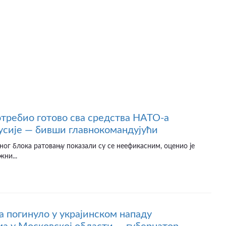
отребио готово сва средства НАТО-а
усије — бивши главнокомандујући
ног блока ратовању показали су се неефикасним, оценио је
жни...
а погинуло у украјинском нападу