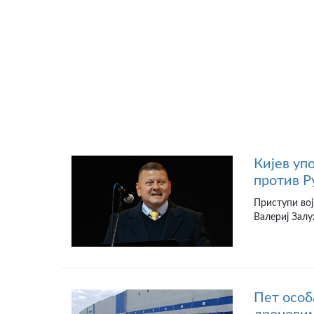
Кијев уп
против Р
Приступи вој
Валериј Залу
Пет особ