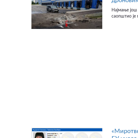
дроновим
Најмање још 
саопштио је 
«Миротво