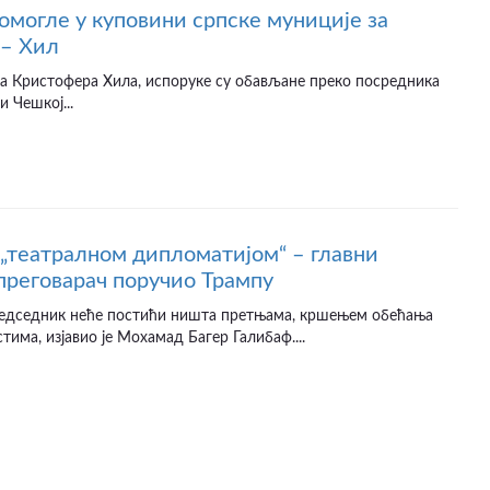
омогле у куповини српске муниције за
 – Хил
а Кристофера Хила, испоруке су обављане преко посредника
и Чешкој...
 „театралном дипломатијом“ – главни
преговарач поручио Трампу
едседник неће постићи ништа претњама, кршењем обећања
тима, изјавио је Мохамад Багер Галибаф....