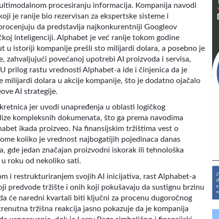
ultimodalnom procesiranju informacija. Kompanija navodi
ji je ranije bio rezervisan za ekspertske sisteme i
a procenjuju da predstavlja najkonkurentniji Googleov
oj inteligenciji. Alphabet je već ranije tokom godine
 u istoriji kompanije prešli sto milijardi dolara, a posebno je
, zahvaljujući povećanoj upotrebi AI proizvoda i servisa,
 prilog rastu vrednosti Alphabet-a ide i činjenica da je
milijardi dolara u akcije kompanije, što je dodatno ojačalo
ve AI strategije.
kretnica jer uvodi unapređenja u oblasti logičkog
nalize kompleksnih dokumenata, što ga prema navodima
bet ikada proizveo. Na finansijskim tržištima vest o
me koliko je vrednost najbogatijih pojedinaca danas
 gde jedan značajan proizvodni iskorak ili tehnološka
u roku od nekoliko sati.
i restrukturiranjem svojih AI inicijativa, rast Alphabet-a
ji predvode tržište i onih koji pokušavaju da sustignu brzinu
da će naredni kvartali biti ključni za procenu dugoročnog
trenutna tržišna reakcija jasno pokazuje da je kompanija